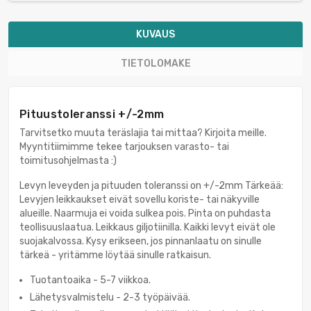
KUVAUS
TIETOLOMAKE
Pituustoleranssi +/-2mm
Tarvitsetko muuta teräslajia tai mittaa? Kirjoita meille.
Myyntitiimimme tekee tarjouksen varasto- tai
toimitusohjelmasta :)
Levyn leveyden ja pituuden toleranssi on +/-2mm Tärkeää:
Levyjen leikkaukset eivät sovellu koriste- tai näkyville
alueille. Naarmuja ei voida sulkea pois. Pinta on puhdasta
teollisuuslaatua. Leikkaus giljotiinilla. Kaikki levyt eivät ole
suojakalvossa. Kysy erikseen, jos pinnanlaatu on sinulle
tärkeä - yritämme löytää sinulle ratkaisun.
Tuotantoaika - 5-7 viikkoa.
Lähetysvalmistelu - 2-3 työpäivää.