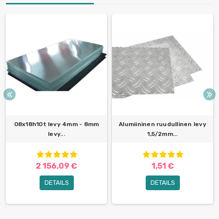
08x18h10t levy 4mm - 8mm
Alumiininen ruudullinen levy
levy...
1,5/2mm...
2 156,09 €
1,51 €
DETAILS
DETAILS