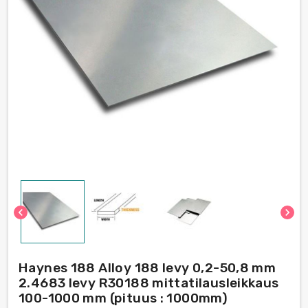
chevron_left
chevron_right
Haynes 188 Alloy 188 levy 0,2-50,8 mm
2.4683 levy R30188 mittatilausleikkaus
100-1000 mm (pituus : 1000mm)