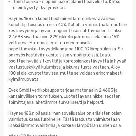
Toimitusaika - riippuen pakettilähettipalvelusta. Katso
usein kysytyt kysymykset.
Haynes 188 on kobolttipohjainen lämmönkestävä seos.
Kobolttipitoisuus on noin 40%. Koboltti varmistaa lämpötilan
kestävyyden ja hyvän magneettisen johtavuuden. Lisäksi
2.4683 sisältää noin 22% nikkeliä ja kromia sekä noin 15%
volframia. Materiaali erottuu erinomaisella
hapettumiskestävyydellään jopa 1100 °C lämpötiloissa. Se
on myös kestävä rikkipitoisissa ympäristöissä. Laatu
osoittaa hyvää sitkeyttä ja korroosionkestävyyttä ja hyvää
vastustuskykyä kulumista ja iskurasitusta vastaan. Alloy
188 ei ole kovetettavissa, mutta se voidaan erinomaisesti
kylmämuovata.
Evek GmbH verkkokauppa tarjoaa materiaalin 2.4683 ja
kansainvälisen toimituksen. Luotettavana nikkeliseosten
toimittajana lähetämme turvallisesti ja helposti.
Haynes 188:n pääasiallinen sovellusalue on erilaisten osien
valmistus kaasuturbiineille. Tästä laadusta valmistetaan
lisäksi lämmönvaihtimia ja korkean lämpötilan uunien osia.