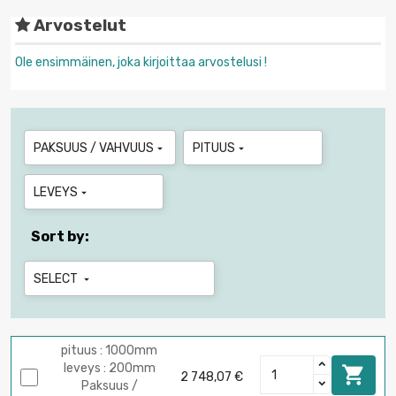
Arvostelut
Ole ensimmäinen, joka kirjoittaa arvostelusi !
PAKSUUS / VAHVUUS
PITUUS


LEVEYS

Sort by:
SELECT

pituus : 1000mm
leveys : 200mm

2 748,07 €
Paksuus /