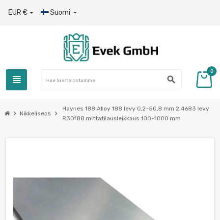
EUR €
Suomi

0
view_headline
search
Haynes 188 Alloy 188 levy 0,2-50,8 mm 2.4683 levy
chevron_right
chevron_right
Nikkeliseos
R30188 mittatilausleikkaus 100-1000 mm