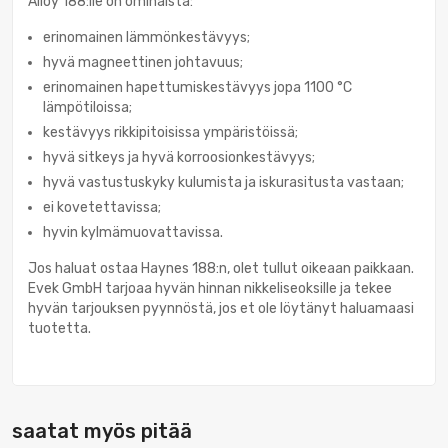
Alloy 188:lle on ominaista:
erinomainen lämmönkestävyys;
hyvä magneettinen johtavuus;
erinomainen hapettumiskestävyys jopa 1100 °C
lämpötiloissa;
kestävyys rikkipitoisissa ympäristöissä;
hyvä sitkeys ja hyvä korroosionkestävyys;
hyvä vastustuskyky kulumista ja iskurasitusta vastaan;
ei kovetettavissa;
hyvin kylmämuovattavissa.
Jos haluat ostaa Haynes 188:n, olet tullut oikeaan paikkaan.
Evek GmbH tarjoaa hyvän hinnan nikkeliseoksille ja tekee
hyvän tarjouksen pyynnöstä, jos et ole löytänyt haluamaasi
tuotetta.
saatat myös pitää