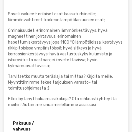
Sovellusalueet: erilaiset osat kaasuturbiineille;
lämmönvaihtimet; korkean lämpötilan uunien osat;
Ominaisuudet: erinomainen lämmönkestävyys; hyvä
magneettinen johtavuus; erinomainen
hapettumiskestävyys jopa 1100 °C lämpötiloissa; kestävyys
rikkipitoisissa ympäristöissä; hyvä sitkeys ja hyvä
korroosionkestävyys; hyvä vastustuskyky kulumista ja
iskurasitusta vastaan; ei kovetettavissa; hyvin
kylmämuovattavissa;
Tarvitsetko muuta teräslajia tai mittaa? Kirjoita meille.
Myyntitiimimme tekee tarjouksen varasto- tai
toimitusohjelmasta :)
Etkö löytänyt haluamiasi kokoja? Ota rohkeasti yhteyttä
meihin! Autamme sinua mielellämme asiassasi
Paksuus /
vahvuus