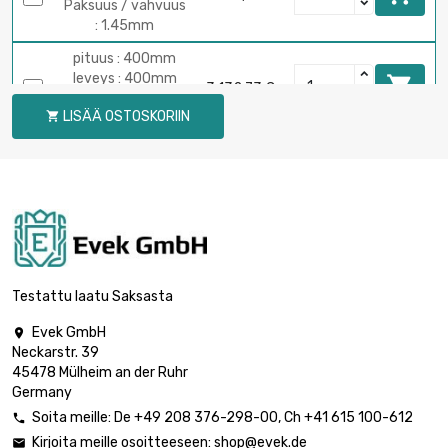
Paksuus / vahvuus
: 1.45mm
pituus : 400mm
leveys : 400mm

3 132,73 €
Paksuus / vahvuus
LISÄÄ OSTOSKORIIN

: 1.45mm
pituus : 300mm
leveys : 300mm

1 947,63 €
Paksuus / vahvuus
: 1.6mm
pituus : 400mm
leveys : 400mm

3 462,55 €
Paksuus /
Testattu laatu Saksasta
vahvuus : 1.6mm
Evek GmbH

pituus : 300mm
Neckarstr. 39
leveys : 300mm

2 227,37 €
45478 Mülheim an der Ruhr
Paksuus / vahvuus
Germany
: 1.83mm
Soita meille:
De
+49 208 376-298-00
, Ch
+41 615 100-612

pituus : 400mm
Kirjoita meille osoitteeseen:
shop@evek.de
