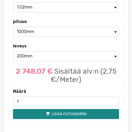
pituus
leveys
2 748,07 €
Sisältää alv:n
(2,75
€/Meter)
Määrä
shopping_cart
LISÄÄ OSTOSKORIIN