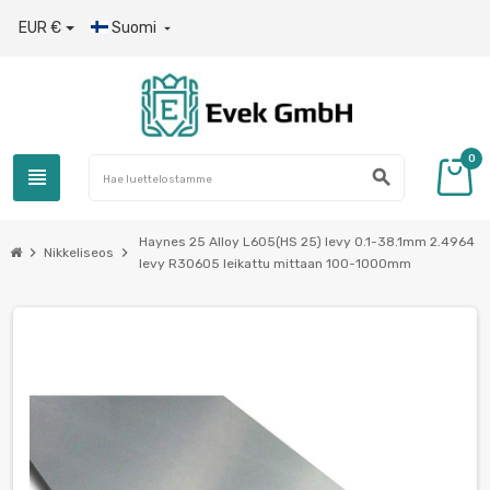
EUR €
Suomi

0
view_headline
search
Haynes 25 Alloy L605(HS 25) levy 0.1-38.1mm 2.4964
chevron_right
chevron_right
Nikkeliseos
levy R30605 leikattu mittaan 100-1000mm