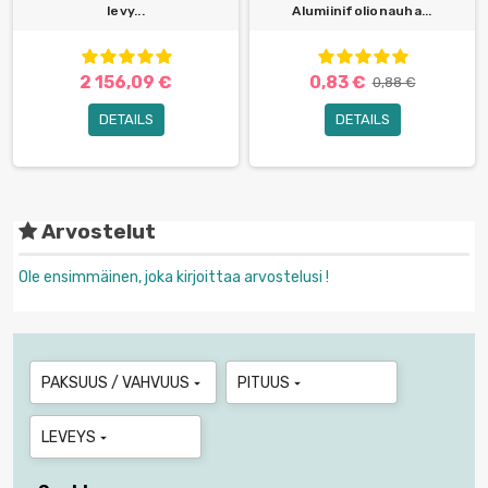
levy...
Alumiinifolionauha...
2 156,09 €
0,83 €
0,88 €
DETAILS
DETAILS
Arvostelut
Ole ensimmäinen, joka kirjoittaa arvostelusi !
PAKSUUS / VAHVUUS
PITUUS


LEVEYS
