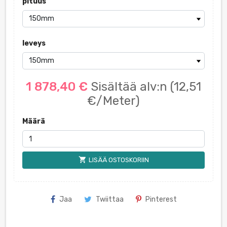
pituus
leveys
1 878,40 €
Sisältää alv:n
(12,51
€/Meter)
Määrä
shopping_cart
LISÄÄ OSTOSKORIIN
Jaa
Twiittaa
Pinterest