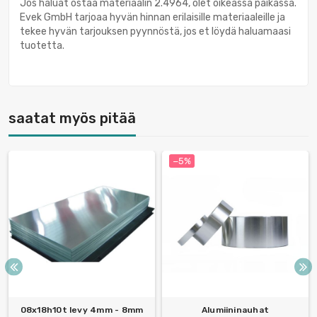
Jos haluat ostaa materiaalin 2.4964, olet oikeassa paikassa.
Evek GmbH tarjoaa hyvän hinnan erilaisille materiaaleille ja
tekee hyvän tarjouksen pyynnöstä, jos et löydä haluamaasi
tuotetta.
saatat myös pitää
−5%
08x18h10t levy 4mm - 8mm
Alumiininauhat