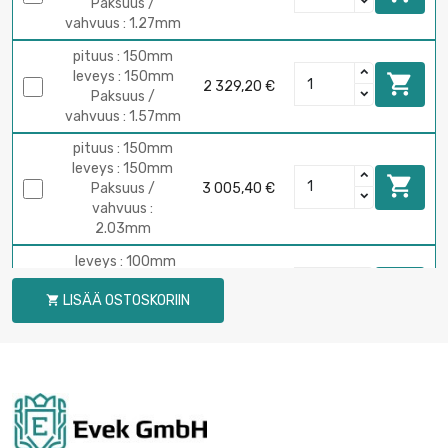
Paksuus /
vahvuus : 1.27mm
pituus : 150mm
leveys : 150mm

2 329,20 €
Paksuus /
vahvuus : 1.57mm
pituus : 150mm
leveys : 150mm

Paksuus /
3 005,40 €
vahvuus :
2.03mm
leveys : 100mm
pituus : 100mm

2 087,10 €
LISÄÄ OSTOSKORIIN
Paksuus / vahvuus

: 3.18mm
leveys : 100mm
pituus : 100mm

2 604,70 €
Paksuus /
vahvuus : 3.96mm
leveys : 100mm