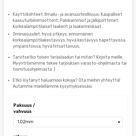
Käyttökohteet: Ilmailu- ja avaruusteollisuus; Kaupalliset
kaasuturbiinimoottorit; Palokammiot ja jälkipolttimet;
Korkealämpötilaiset laakerit ja laakerirenkaat.
Ominaisuudet: hyvä sitkeys; erinomainen
korkealämpötilakestävyys; hyvä kestävyys hapettavissa
ympäristöissä; hyvä hitsattavuus.
Tarvitsetko toisen teräslaadun tai mitan? Kirjoita meille.
Myyntitiimimme tekee tarjouksen varasto-ohjelmasta tai
toimitusohjelmasta :)
Etkö löytänyt haluamiasi kokoja? Ota meihin yhteyttä!
Autamme mielellämme kysymyksessäsi.
Paksuus /
vahvuus