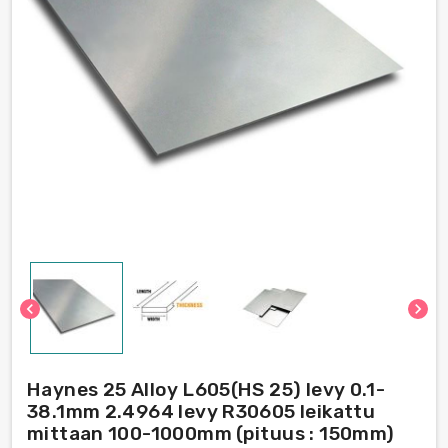
chevron_left
chevron_right
Haynes 25 Alloy L605(HS 25) levy 0.1-
38.1mm 2.4964 levy R30605 leikattu
mittaan 100-1000mm (pituus : 150mm)