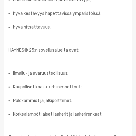
hyvä kestävyys hapettavissa ympäristöissä;
hyvä hitsattavuus.
HAYNES® 25:n sovellusalueita ovat:
Ilmailu- ja avaruusteollisuus;
Kaupalliset kaasuturbiinimoottorit;
Palokammiot ja jälkipolttimet;
Korkealämpötilaiset laakerit ja laakerirenkaat.