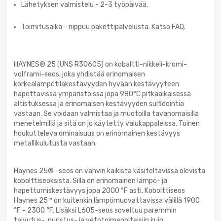
Lähetyksen valmistelu - 2-3 työpäivää.
Toimitusaika - riippuu pakettipalvelusta. Katso FAQ.
HAYNES® 25 (UNS R30605) on kobaltti-nikkeli-kromi-
volframi-seos, joka yhdistää erinomaisen
korkealämpötilakestävyyden hyvään kestävyyteen
hapettavissa ympäristöissä jopa 980°C pitkäaikaisessa
altistuksessa ja erinomaisen kestävyyden sulfidointia
vastaan. Se voidaan valmistaa ja muotoilla tavanomaisilla
menetelmillä ja sitä on jo käytetty valukappaleissa. Toinen
houkutteleva ominaisuus on erinomainen kestävyys
metallikulutusta vastaan.
Haynes 25® -seos on vahvin kaikista käsiteltävissä olevista
kobolttiseoksista. Sillä on erinomainen lämpö- ja
hapettumiskestävyys jopa 2000 °F asti. Kobolttiseos
Haynes 25™ on kuitenkin lämpömuovattavissa välillä 1900
°F - 2300 °F. Lisäksi L605-seos soveltuu paremmin
taivutus-, puristus- ja vetotoimenpiteisiin kuin