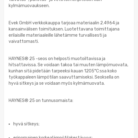
kylmämuovaukseen.
Evek GmbH verkkokauppa tarjoaa materiaalin 2.4964 ja
kansainvälisen toimituksen. Luotettavana toimittajana
erilaisille materiaaleille lähetämme turvallisesti ja
vaivattomasti.
HAYNES® 25 -seos on helposti muotoiltavissa ja
hitsattavissa. Se voidaan takoa tai muuten lämpömuovata,
kunhan sitä pidetään tarpeeksi kauan 1205°C:ssa koko
työkappaleen lämpötilan saavuttamiseksi. Seoksella on
hyvä sitkeys ja se voidaan myös kylmämuovata.
HAYNES® 25 on tunnusomaista:
hyvä sitkeys;
erinomainen korkealämpötilakestävyys;