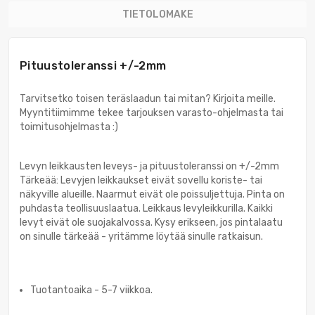
TIETOLOMAKE
Pituustoleranssi +/-2mm
Tarvitsetko toisen teräslaadun tai mitan? Kirjoita meille.
Myyntitiimimme tekee tarjouksen varasto-ohjelmasta tai
toimitusohjelmasta :)
Levyn leikkausten leveys- ja pituustoleranssi on +/-2mm
Tärkeää: Levyjen leikkaukset eivät sovellu koriste- tai
näkyville alueille. Naarmut eivät ole poissuljettuja. Pinta on
puhdasta teollisuuslaatua. Leikkaus levyleikkurilla. Kaikki
levyt eivät ole suojakalvossa. Kysy erikseen, jos pintalaatu
on sinulle tärkeää - yritämme löytää sinulle ratkaisun.
Tuotantoaika - 5-7 viikkoa.