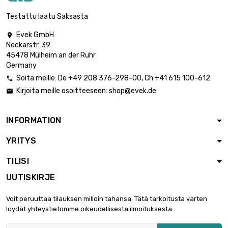
pituus : 100mm

4 341,20 €
Testattu laatu Saksasta
Paksuus / vahvuus
: 6.6mm
Evek GmbH

Neckarstr. 39
leveys : 100mm
45478 Mülheim an der Ruhr
pituus : 100mm

Germany
Paksuus /
6 595,30 €
vahvuus :
Soita meille:
De
+49 208 376-298-00
, Ch
+41 615 100-612

10.03mm
Kirjoita meille osoitteeseen:
shop@evek.de

leveys : 100mm
pituus : 100mm

8 348,50 €
INFORMATION
Paksuus /
vahvuus : 12.7mm
YRITYS
TILISI
UUTISKIRJE
Voit peruuttaa tilauksen milloin tahansa. Tätä tarkoitusta varten
löydät yhteystietomme oikeudellisesta ilmoituksesta.