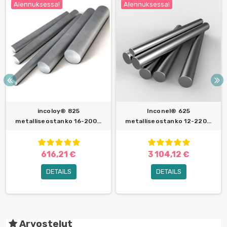
Alennuksessa!
Alennuksessa!
incoloy® 825
Inconel® 625
metalliseostanko 16-200...
metalliseostanko 12-220...
616,21 €
3 104,12 €
DETAILS
DETAILS
Arvostelut