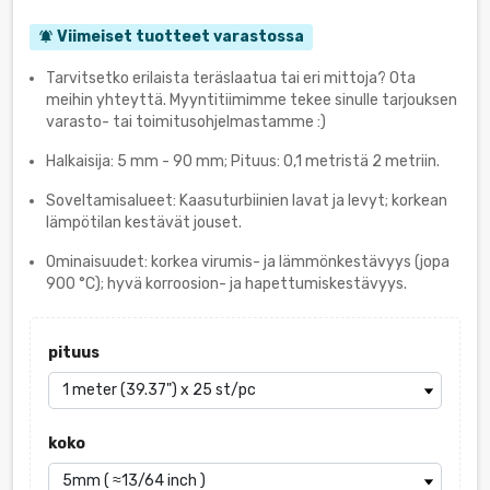
Viimeiset tuotteet varastossa
notifications_active
Tarvitsetko erilaista teräslaatua tai eri mittoja? Ota
meihin yhteyttä. Myyntitiimimme tekee sinulle tarjouksen
varasto- tai toimitusohjelmastamme :)
Halkaisija: 5 mm - 90 mm; Pituus: 0,1 metristä 2 metriin.
Soveltamisalueet: Kaasuturbiinien lavat ja levyt; korkean
lämpötilan kestävät jouset.
Ominaisuudet: korkea virumis- ja lämmönkestävyys (jopa
900 °C); hyvä korroosion- ja hapettumiskestävyys.
pituus
koko