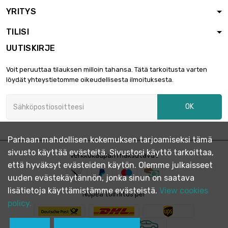
pituus : 2 meter
YRITYS
(78.74" inch)
TILISI
pituus : 1 meter
(39.37" inch)

2 066,36 €
UUTISKIRJE
koko : 22.2mm (
7/8 inch )
Voit peruuttaa tilauksen milloin tahansa. Tätä tarkoitusta varten
pituus : 1.5 meter
löydät yhteystietomme oikeudellisesta ilmoituksesta.
(59.06" inch)

2 789,49 €
koko : 22.2mm (
OK
7/8 inch )
pituus : 2 meter
(78.74" inch)

Parhaan mahdollisen kokemuksen tarjoamiseksi tämä
3 306,05 €
koko : 22.2mm (
sivusto käyttää evästeitä. Sivustosi käyttö tarkoittaa,
Verkkokaupan maksutavat
7/8 inch )
että hyväksyt evästeiden käytön. Olemme julkaisseet
koko : 25.4mm ( 1
uuden evästekäytännön, jonka sinun on saatava
inch )

2 704,90 €
lisätietoja käyttämistämme evästeistä.
View cookies
pituus : 1 meter
Nopea toimitus per
policy.
(39.37" inch)
koko : 25.4mm ( 1