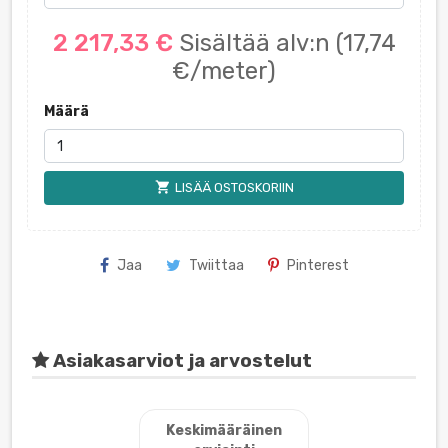
2 217,33 €
Sisältää alv:n
(17,74
€/meter)
Määrä
shopping_cart
LISÄÄ OSTOSKORIIN
Jaa
Twiittaa
Pinterest
Asiakasarviot ja arvostelut
Keskimääräinen