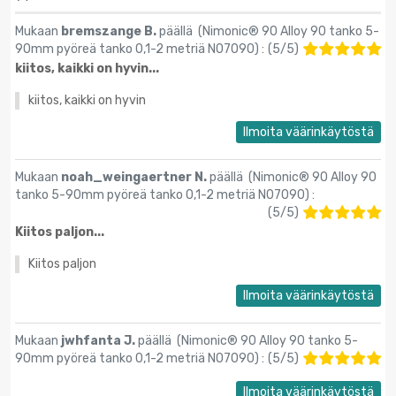
Mukaan
bremszange B.
päällä (
Nimonic® 90 Alloy 90 tanko 5-
90mm pyöreä tanko 0,1-2 metriä N07090
) :
(
5
/
5
)
kiitos, kaikki on hyvin...
kiitos, kaikki on hyvin
Ilmoita väärinkäytöstä
Mukaan
noah_weingaertner N.
päällä (
Nimonic® 90 Alloy 90
tanko 5-90mm pyöreä tanko 0,1-2 metriä N07090
) :
(
5
/
5
)
Kiitos paljon...
Kiitos paljon
Ilmoita väärinkäytöstä
Mukaan
jwhfanta J.
päällä (
Nimonic® 90 Alloy 90 tanko 5-
90mm pyöreä tanko 0,1-2 metriä N07090
) :
(
5
/
5
)
Ilmoita väärinkäytöstä