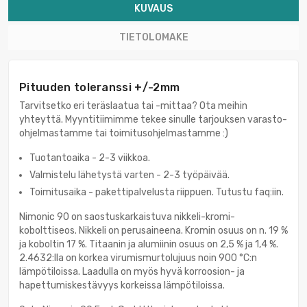
KUVAUS
TIETOLOMAKE
Pituuden toleranssi +/-2mm
Tarvitsetko eri teräslaatua tai -mittaa? Ota meihin
yhteyttä. Myyntitiimimme tekee sinulle tarjouksen varasto-
ohjelmastamme tai toimitusohjelmastamme :)
Tuotantoaika - 2-3 viikkoa.
Valmistelu lähetystä varten - 2-3 työpäivää.
Toimitusaika - pakettipalvelusta riippuen. Tutustu faq:iin.
Nimonic 90 on saostuskarkaistuva nikkeli-kromi-
kobolttiseos. Nikkeli on perusaineena. Kromin osuus on n. 19 %
ja koboltin 17 %. Titaanin ja alumiinin osuus on 2,5 % ja 1,4 %.
2.4632:lla on korkea virumismurtolujuus noin 900 °C:n
lämpötiloissa. Laadulla on myös hyvä korroosion- ja
hapettumiskestävyys korkeissa lämpötiloissa.