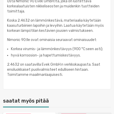
Osta Nimonic 90 Evek GmbH:lta, joka on luotettava
korkealaatuisten nikkeliseosten ja muidenkin tuotteiden
toimittaja.
Koska 2.4632 on lämmönkestävä, materiaalia käytetään
kaasuturbiinien lapoihin ja levyihin. Laatua käytetään myös
korkean lämpötilan kestävien jousien valmistukseen.
Nimonic 90:lle ovat ominaisia seuraavat ominaisuudet:
Korkea virumis- ja lämmönkestävyys (900 °C:seen asti);
hyvä korroosion- ja hapettumiskestävyys.
2.4632 on saatavilla Evek GmbH:n verkkokaupasta. Saat
ensiluokkaiset puolivalmisteet edulliseen hintaan.
Toimitamme maailmanlaajuisesti.
saatat myös pitää