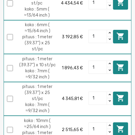

st/pc
4 434,54 €
koko : 5mm (
≈13/64 inch )
koko : 6mm (
≈15/64 inch )

pituus : 1 meter
3 192,85 €
(39.37") x 25
st/pc
pituus : 1 meter
(39.37") x 10 st/pc

1 896,43 €
koko : 7mm (
≈9/32 inch )
pituus : 1 meter
(39.37") x 25

st/pc
4 345,81 €
koko : 7mm (
≈9/32 inch )
koko : 10mm (
≈25/64 inch )

2 515,65 €
pituus : 1 meter