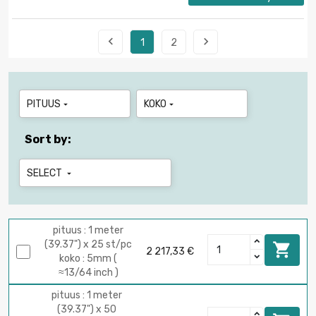


1
2
PITUUS
KOKO


Sort by:
SELECT

pituus : 1 meter
(39.37") x 25 st/pc

2 217,33 €
koko : 5mm (
≈13/64 inch )
pituus : 1 meter
(39.37") x 50