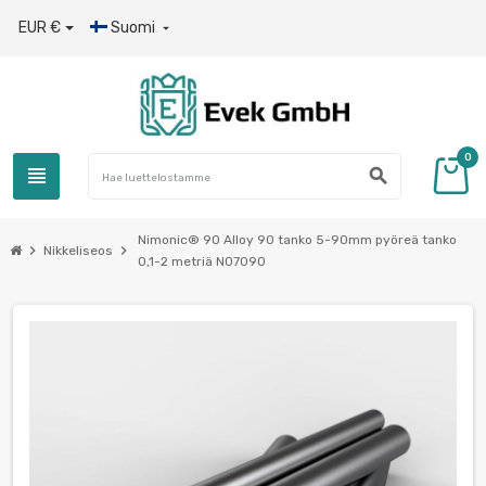
EUR €
Suomi

0
view_headline
search
Nimonic® 90 Alloy 90 tanko 5-90mm pyöreä tanko
chevron_right
chevron_right
Nikkeliseos
0,1-2 metriä N07090