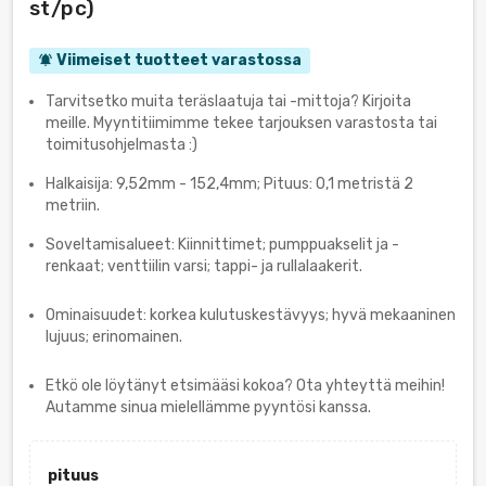
st/pc)
Viimeiset tuotteet varastossa
notifications_active
Tarvitsetko muita teräslaatuja tai -mittoja? Kirjoita
meille. Myyntitiimimme tekee tarjouksen varastosta tai
toimitusohjelmasta :)
Halkaisija: 9,52mm - 152,4mm; Pituus: 0,1 metristä 2
metriin.
Soveltamisalueet: Kiinnittimet; pumppuakselit ja -
renkaat; venttiilin varsi; tappi- ja rullalaakerit.
Ominaisuudet: korkea kulutuskestävyys; hyvä mekaaninen
lujuus; erinomainen.
Etkö ole löytänyt etsimääsi kokoa? Ota yhteyttä meihin!
Autamme sinua mielellämme pyyntösi kanssa.
pituus