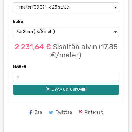
koko
2 231,64 €
Sisältää alv:n
(17,85
€/meter)
Määrä
shopping_cart
LISÄÄ OSTOSKORIIN
Jaa
Twiittaa
Pinterest