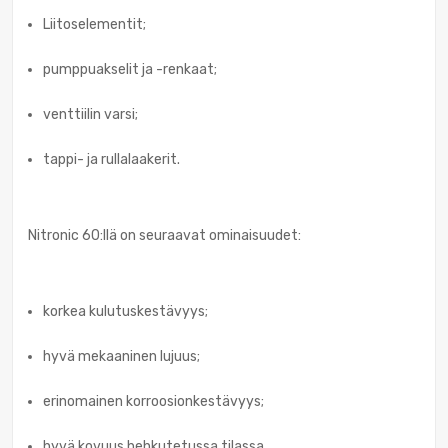
Liitoselementit;
pumppuakselit ja -renkaat;
venttiilin varsi;
tappi- ja rullalaakerit.
Nitronic 60:llä on seuraavat ominaisuudet:
korkea kulutuskestävyys;
hyvä mekaaninen lujuus;
erinomainen korroosionkestävyys;
hyvä kovuus hehkutetussa tilassa.