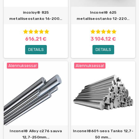
incoloy® 825
Inconel® 625
metalliseostanko 16-200...
metalliseostanko 12-220...
616,21 €
3 104,12 €
DETAILS
DETAILS
Alennuksessa!
Alennuksessa!
Inconel® Alloy c276 sauva
Inconel®601-seos Tanko 12,7-
12,7-250mm...
50 mm...