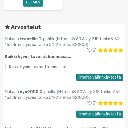
DETAILS
Arvostelut
Mukaan
transfile T.
päällä (
Nitronic® 60 Alloy 218 tanko 9,52-
152,4mm pyöreä tanko 0,1-2 metriä S21800
) :
(
5
/
5
)
Kaikki hyvin, tavarat kunnossa...
Kaikki hyvin, tavarat kunnossa!
Ilmoita väärinkäytöstä
Mukaan
cyo9000 C.
päällä (
Nitronic® 60 Alloy 218 tanko 9,52-
152,4mm pyöreä tanko 0,1-2 metriä S21800
) :
(
5
/
5
)
Ilmoita väärinkäytöstä