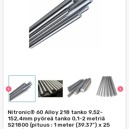
chevron_left
chevron_right
Nitronic® 60 Alloy 218 tanko 9,52-
152,4mm pyöreä tanko 0,1-2 metriä
S21800 (pituus : 1 meter (39.37") x 25