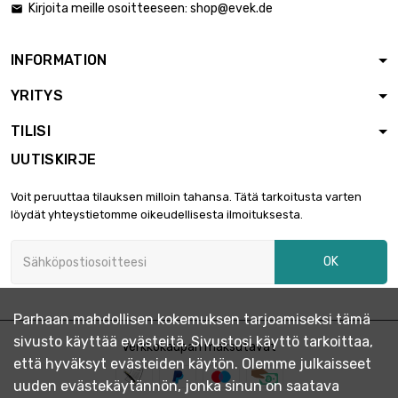
Kirjoita meille osoitteeseen:
shop@evek.de

pituus : 1 meter
(39.37") x 5 st/pc

4 212,16 €
koko : 31.75mm ( 1
INFORMATION
1/4 inch )
YRITYS
koko : 38.1mm ( 1
1/2 inch )

2 339,57 €
TILISI
pituus : 1.5 meter
(59.06" inch)
UUTISKIRJE
pituus : 2 meter
Voit peruuttaa tilauksen milloin tahansa. Tätä tarkoitusta varten
(78.74" inch)

2 772,80 €
löydät yhteystietomme oikeudellisesta ilmoituksesta.
koko : 38.1mm ( 1
1/2 inch )
OK
pituus : 1 meter
(39.37" inch)

2 358,77 €
koko : 44.45mm ( 1
3/4 inch )
Parhaan mahdollisen kokemuksen tarjoamiseksi tämä
sivusto käyttää evästeitä. Sivustosi käyttö tarkoittaa,
pituus : 1.5 meter
Verkkokaupan maksutavat
että hyväksyt evästeiden käytön. Olemme julkaisseet
(59.06" inch)

3 184,44 €
koko : 44.45mm ( 1
uuden evästekäytännön, jonka sinun on saatava