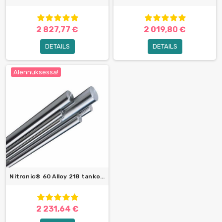
2 827,77 €
2 019,80 €
DETAILS
DETAILS
Alennuksessa!
Nitronic® 60 Alloy 218 tanko...
2 231,64 €