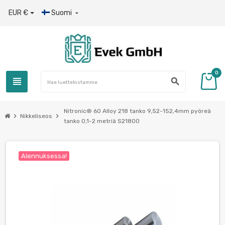
EUR €
Suomi

0
view_headline
search
Nitronic® 60 Alloy 218 tanko 9,52-152,4mm pyöreä
chevron_right
chevron_right
Nikkeliseos
tanko 0,1-2 metriä S21800
Alennuksessa!