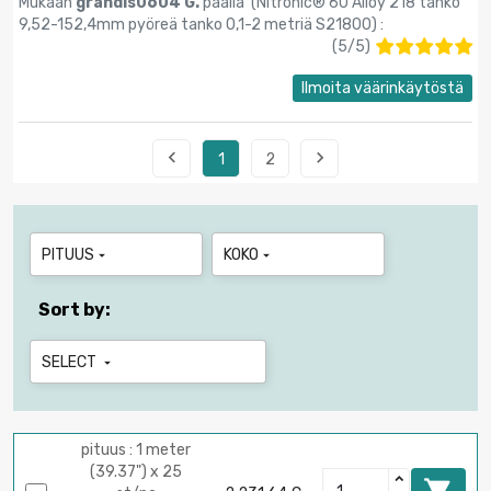
Mukaan
grandis0604 G.
päällä (
Nitronic® 60 Alloy 218 tanko
9,52-152,4mm pyöreä tanko 0,1-2 metriä S21800
) :
(
5
/
5
)
Ilmoita väärinkäytöstä


1
2
PITUUS
KOKO


Sort by:
SELECT

pituus : 1 meter
(39.37") x 25