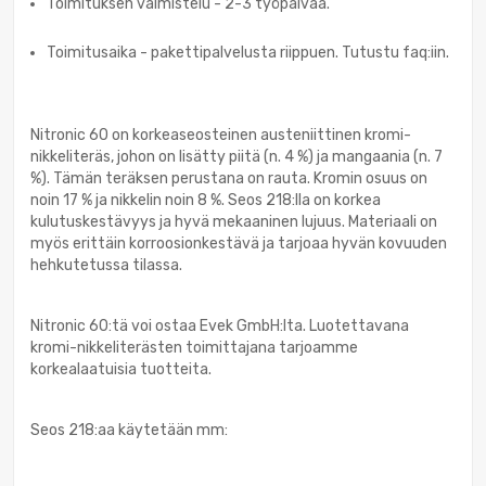
Toimituksen valmistelu - 2-3 työpäivää.
Toimitusaika - pakettipalvelusta riippuen. Tutustu faq:iin.
Nitronic 60 on korkeaseosteinen austeniittinen kromi-
nikkeliteräs, johon on lisätty piitä (n. 4 %) ja mangaania (n. 7
%). Tämän teräksen perustana on rauta. Kromin osuus on
noin 17 % ja nikkelin noin 8 %. Seos 218:lla on korkea
kulutuskestävyys ja hyvä mekaaninen lujuus. Materiaali on
myös erittäin korroosionkestävä ja tarjoaa hyvän kovuuden
hehkutetussa tilassa.
Nitronic 60:tä voi ostaa Evek GmbH:lta. Luotettavana
kromi-nikkeliterästen toimittajana tarjoamme
korkealaatuisia tuotteita.
Seos 218:aa käytetään mm: