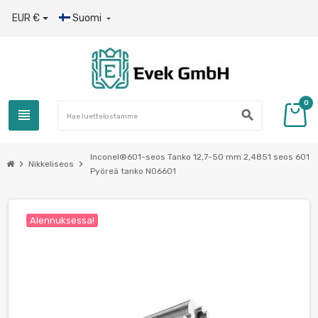
EUR €
Suomi

0
view_headline
search
Inconel®601-seos Tanko 12,7-50 mm 2,4851 seos 601
chevron_right
chevron_right
Nikkeliseos
Pyöreä tanko N06601
Alennuksessa!