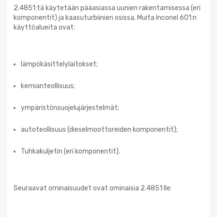
2.4851:tä käytetään pääasiassa uunien rakentamisessa (eri
komponentit) ja kaasuturbiinien osissa. Muita Inconel 601:n
käyttöalueita ovat:
lämpökäsittelylaitokset;
kemianteollisuus;
ympäristönsuojelujärjestelmät;
autoteollisuus (dieselmoottoreiden komponentit);
Tuhkakuljetin (eri komponentit).
Seuraavat ominaisuudet ovat ominaisia 2.4851:lle: