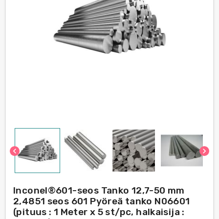
chevron_left
chevron_right
Inconel®601-seos Tanko 12,7-50 mm
2,4851 seos 601 Pyöreä tanko N06601
(pituus : 1 Meter x 5 st/pc, halkaisija :