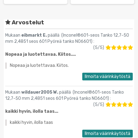
Arvostelut
Mukaan
eibmarkt E.
päällä (
Inconel®601-seos Tanko 12,7-50
mm 2,4851 seos 601 Pyöreä tanko N06601
) :
(
5
/
5
)
Nopeaa ja luotettavaa. Kiitos....
Nopeaa ja luotettavaa. Kiitos.
Ilmoita väärinkäytöstä
Mukaan
wildauer2005 W.
päällä (
Inconel®601-seos Tanko
12,7-50 mm 2,4851 seos 601 Pyöreä tanko N06601
) :
(
5
/
5
)
kaikki hyvin, ilolla taas...
kaikki hyvin, ilolla taas
Ilmoita väärinkäytöstä