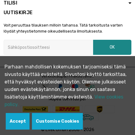
TILISI
UUTISKIRJE
Voit peruuttaa tilauksen milloin tahansa. Tätä tarkoitusta varten
löydät yhteystietomme oikeudellisesta ilmoituksesta.
OK
Parhaan mahdollisen kokemuksen tarjoamiseksi tämä
sivusto käyttää evästeitä. Sivustosi käyttö tarkoittaa,
Verkkokaupan maksutavat
että hyväksyt evästeiden käytön. Olemme julkaisseet
uuden evästekäytännön, jonka sinun on saatava
lisätietoja käyttämistämme evästeistä.
View cookies
Nopea toimitus per
policy.
Accept
Customise Cookies
© Evek GmbH 2008 - 2026