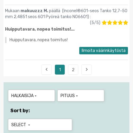
Mukaan
makuuzzz M.
päällä (
Inconel®601-seos Tanko 12,7-50
mm 2,4851 seos 601 Pyöreä tanko N06601
) :
(
5
/
5
)
Huipputavara, nopea toimitus!...
Huipputavara, nopea toimitus!
Ilmoita väärinkäytöstä


1
2
HALKAISIJA
PITUUS


Sort by:
SELECT
