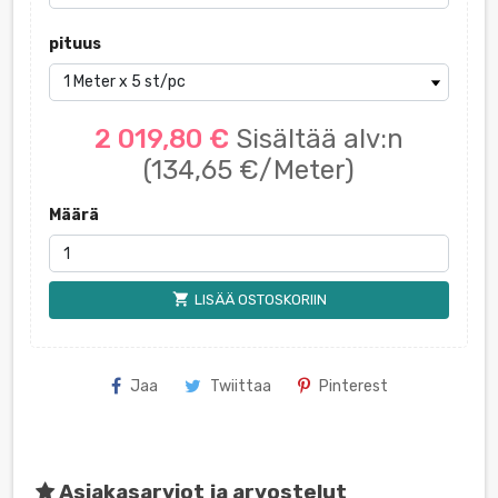
pituus
2 019,80 €
Sisältää alv:n
(134,65 €/Meter)
Määrä
shopping_cart
LISÄÄ OSTOSKORIIN
Jaa
Twiittaa
Pinterest
Asiakasarviot ja arvostelut