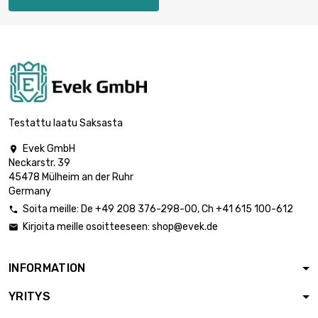
Testattu laatu Saksasta
Evek GmbH

Neckarstr. 39
45478 Mülheim an der Ruhr
Germany
Soita meille:
De
+49 208 376-298-00
, Ch
+41 615 100-612

Kirjoita meille osoitteeseen:
shop@evek.de

INFORMATION
YRITYS