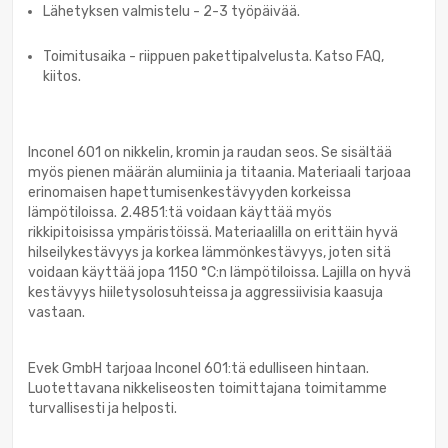
Lähetyksen valmistelu - 2-3 työpäivää.
Toimitusaika - riippuen pakettipalvelusta. Katso FAQ,
kiitos.
Inconel 601 on nikkelin, kromin ja raudan seos. Se sisältää
myös pienen määrän alumiinia ja titaania. Materiaali tarjoaa
erinomaisen hapettumisenkestävyyden korkeissa
lämpötiloissa. 2.4851:tä voidaan käyttää myös
rikkipitoisissa ympäristöissä. Materiaalilla on erittäin hyvä
hilseilykestävyys ja korkea lämmönkestävyys, joten sitä
voidaan käyttää jopa 1150 °C:n lämpötiloissa. Lajilla on hyvä
kestävyys hiiletysolosuhteissa ja aggressiivisia kaasuja
vastaan.
Evek GmbH tarjoaa Inconel 601:tä edulliseen hintaan.
Luotettavana nikkeliseosten toimittajana toimitamme
turvallisesti ja helposti.