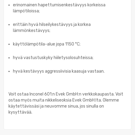
erinomainen hapettumisenkestävyys korkeissa
lämpötiloissa;
erittäin hyvä hilseilykestävyys ja korkea
lämmönkestävyys;
käyttölämpötila-alue jopa 1150 °C;
hyvä vastustuskyky hiiletysolosuhteissa;
hyvä kestävyys aggressiivisia kaasuja vastaan.
Voit ostaa Inconel 601:n Evek GmbH:n verkkokaupasta. Voit
ostaa myös muita nikkeliseoksia Evek GmbH:lta. Olemme
käytettävissäsi ja neuvomme sinua, jos sinulla on
kysyttävää.