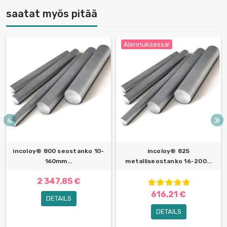
saatat myös pitää
Alennuksessa!
incoloy® 800 seostanko 10-
incoloy® 825
160mm...
metalliseostanko 16-200...
2 347,85 €
616,21 €
DETAILS
DETAILS