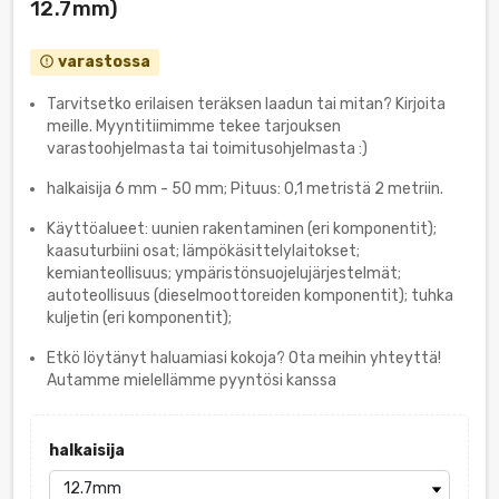
12.7mm)
varastossa
error_outline
Tarvitsetko erilaisen teräksen laadun tai mitan? Kirjoita
meille. Myyntitiimimme tekee tarjouksen
varastoohjelmasta tai toimitusohjelmasta :)
halkaisija 6 mm - 50 mm; Pituus: 0,1 metristä 2 metriin.
Käyttöalueet: uunien rakentaminen (eri komponentit);
kaasuturbiini osat; lämpökäsittelylaitokset;
kemianteollisuus; ympäristönsuojelujärjestelmät;
autoteollisuus (dieselmoottoreiden komponentit); tuhka
kuljetin (eri komponentit);
Etkö löytänyt haluamiasi kokoja? Ota meihin yhteyttä!
Autamme mielellämme pyyntösi kanssa
halkaisija