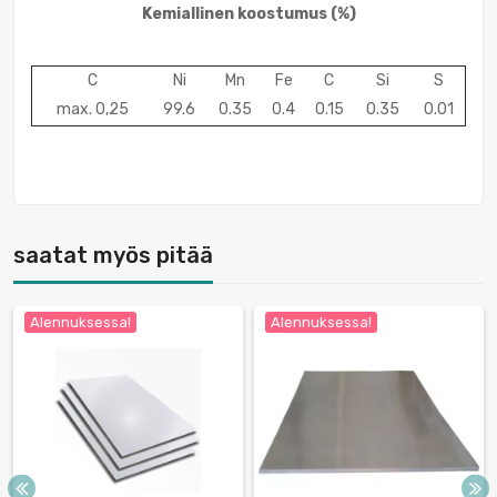
Kemiallinen koostumus
(%)
C
Ni
Mn
Fe
C
Si
S
max. 0,25
99.6
0.35
0.4
0.15
0.35
0.01
saatat myös pitää
Alennuksessa!
Alennuksessa!