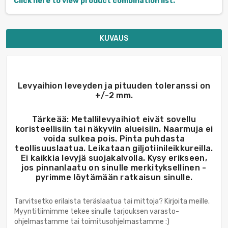
Click here to view product combination list.
KUVAUS
Levyaihion leveyden ja pituuden toleranssi on
+/-2 mm.
Tärkeää: Metallilevyaihiot eivät sovellu
koristeellisiin tai näkyviin alueisiin. Naarmuja ei
voida sulkea pois. Pinta puhdasta
teollisuuslaatua. Leikataan giljotiinileikkureilla.
Ei kaikkia levyjä suojakalvolla. Kysy erikseen,
jos pinnanlaatu on sinulle merkityksellinen -
pyrimme löytämään ratkaisun sinulle.
Tarvitsetko erilaista teräslaatua tai mittoja? Kirjoita meille.
Myyntitiimimme tekee sinulle tarjouksen varasto-
ohjelmastamme tai toimitusohjelmastamme :)