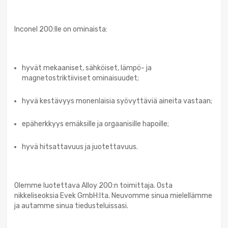
Inconel 200:lle on ominaista:
hyvät mekaaniset, sähköiset, lämpö- ja
magnetostriktiiviset ominaisuudet;
hyvä kestävyys monenlaisia syövyttäviä aineita vastaan;
epäherkkyys emäksille ja orgaanisille hapoille;
hyvä hitsattavuus ja juotettavuus.
Olemme luotettava Alloy 200:n toimittaja. Osta
nikkeliseoksia Evek GmbH:lta. Neuvomme sinua mielellämme
ja autamme sinua tiedusteluissasi.