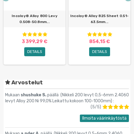
Incoloy® Alloy 800 Levy
Incoloy® Alloy 825 Sheet 0.51-
0.508-50.8mm...
63.5mm...
3 399,29 €
854,15 €
DETAILS
DETAILS
Arvostelut
Mukaan
shushuke S.
päällä (
Nikkeli 200 levyt 0,5-6mm 2.4060
levyt Alloy 200 Ni 99,0% Leikattu kokoon 100-1000mm
) :
(
5
/
5
)
Ilmoita väärinkäytöstä
Mukaan
a.nder A.
päällä (
Nikkeli 200 levyt 0,5-6mm 2.4060