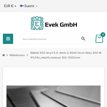
EUR €
Suomi

0
view_headline
search
Nikkeli 200 levyt 0,5-6mm 2.4060 levyt Alloy 200 Ni
chevron_right
chevron_right
Nikkeliseos
99,0% Leikattu kokoon 100-1000mm