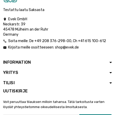
0.5mm

193,38 €
leveys : 100mm
Testattu laatu Saksasta
pituus : 700mm
Evek GmbH

Paksuus / vahvuus :
Neckarstr. 39
0.5mm

221,01 €
45478 Mülheim an der Ruhr
leveys : 100mm
Germany
pituus : 800mm
Soita meille:
De
+49 208 376-298-00
, Ch
+41 615 100-612

Paksuus / vahvuus :
Kirjoita meille osoitteeseen:
shop@evek.de

0.5mm

248,64 €
leveys : 100mm
pituus : 900mm
INFORMATION
Paksuus / vahvuus :
YRITYS
0.5mm

276,26 €
leveys : 100mm
TILISI
pituus : 1000mm
UUTISKIRJE
Paksuus / vahvuus :
0.5mm

62,16 €
Voit peruuttaa tilauksen milloin tahansa. Tätä tarkoitusta varten
pituus : 150mm
löydät yhteystietomme oikeudellisesta ilmoituksesta.
leveys : 150mm