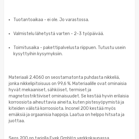
Tuotantoaikaa - ei ole. Jo varastossa.
Valmistelu lähetystä varten - 2-3 työpäivää.
Toimitusaika - pakettipalvelusta riippuen. Tutustu usein
kysyttyihin kysymyksiin.
Materiaali 2.4060 on seostamatonta puhdasta nikkeliä,
jonka nikkelipitoisuus on 99,6 %. Materiaalille ovat ominaisia
hyvät mekaaniset, sähköiset, termiset ja
magnetostriktiiviset ominaisuudet. Se kestää hyvin erilaisia
korroosiota aiheuttavia aineita, kuten pistesyöpymistä ja
kiteiden välistä korroosiota. Inconel 200 kestää myös
emäksiä ja orgaanisia happoja. Laatua on helppo hitsata ja
juottaa.
Seos 200 on tarjolla Evek GmbH:n verkkokaupassa.