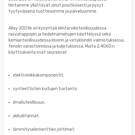
Hintamme yllättävät sinut positiivisesti ja pysyt
tyytyväisenä tuotteisiimme ja palveluumme.
Alloy 200:lle on kysyntää elintarviketeollisuudessa
rasvahappojen ja hedelmämehujen käsittelyssä sekä
kemianteollisuudessa kloorin ja vetykloridin valmistuksessa,
fenolin varastoinnissa ja kuljetuksessa. Muita 2.4060:n
käyttöalueita ovat seuraavat
elektroniikkakomponentit;
synteettisten kuitujen tuotanto;
ilmailuteollisuus;
akkuliitännät;
lämmityselementtien johtimet.