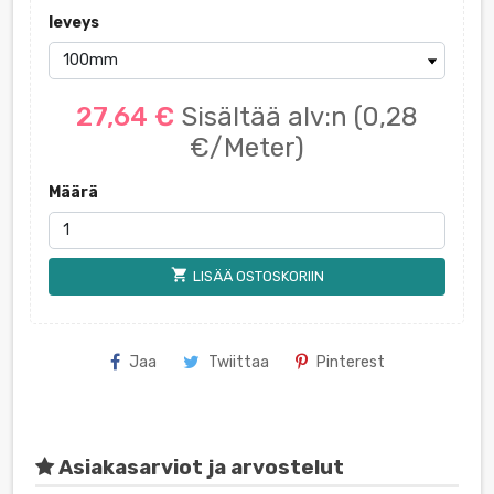
leveys
27,64 €
Sisältää alv:n
(0,28
€/Meter)
Määrä
shopping_cart
LISÄÄ OSTOSKORIIN
Jaa
Twiittaa
Pinterest
Asiakasarviot ja arvostelut