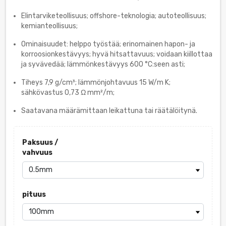
Elintarviketeollisuus; offshore-teknologia; autoteollisuus;
kemianteollisuus;
Ominaisuudet: helppo työstää; erinomainen hapon- ja
korroosionkestävyys; hyvä hitsattavuus; voidaan kiillottaa
ja syvävedää; lämmönkestävyys 600 °C:seen asti;
Tiheys 7,9 g/cm³; lämmönjohtavuus 15 W/m K;
sähkövastus 0,73 Ω mm²/m;
Saatavana määrämittaan leikattuna tai räätälöitynä.
Paksuus /
vahvuus
pituus