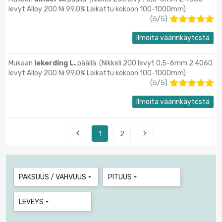
levyt Alloy 200 Ni 99,0% Leikattu kokoon 100-1000mm
) :
(
5
/
5
)
Ilmoita väärinkäytöstä
Mukaan
lekerding L.
päällä (
Nikkeli 200 levyt 0,5-6mm 2.4060
levyt Alloy 200 Ni 99,0% Leikattu kokoon 100-1000mm
) :
(
5
/
5
)
Ilmoita väärinkäytöstä


1
2
PAKSUUS / VAHVUUS
PITUUS


LEVEYS
