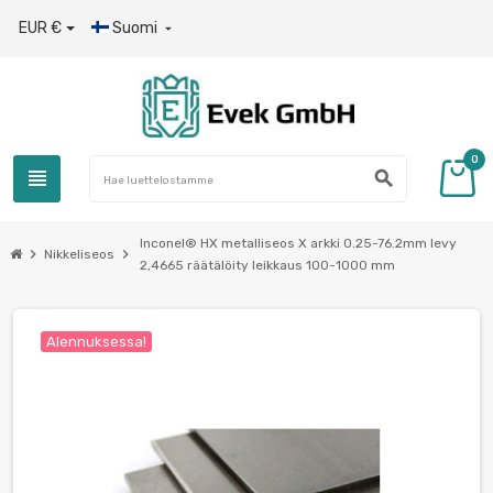
EUR €
Suomi

0
view_headline
search
Inconel® HX metalliseos X arkki 0.25-76.2mm levy
chevron_right
chevron_right
Nikkeliseos
2,4665 räätälöity leikkaus 100-1000 mm
Alennuksessa!