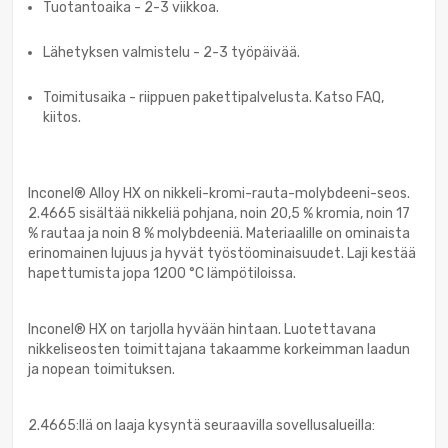
Tuotantoaika - 2-3 viikkoa.
Lähetyksen valmistelu - 2-3 työpäivää.
Toimitusaika - riippuen pakettipalvelusta. Katso FAQ,
kiitos.
Inconel® Alloy HX on nikkeli-kromi-rauta-molybdeeni-seos.
2.4665 sisältää nikkeliä pohjana, noin 20,5 % kromia, noin 17
% rautaa ja noin 8 % molybdeeniä. Materiaalille on ominaista
erinomainen lujuus ja hyvät työstöominaisuudet. Laji kestää
hapettumista jopa 1200 °C lämpötiloissa.
Inconel® HX on tarjolla hyvään hintaan. Luotettavana
nikkeliseosten toimittajana takaamme korkeimman laadun
ja nopean toimituksen.
2.4665:llä on laaja kysyntä seuraavilla sovellusalueilla: