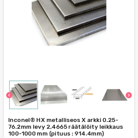
chevron_left
chevron_right
Inconel® HX metalliseos X arkki 0.25-
76.2mm levy 2,4665 räätälöity leikkaus
100-1000 mm (pituus : 914.4mm)