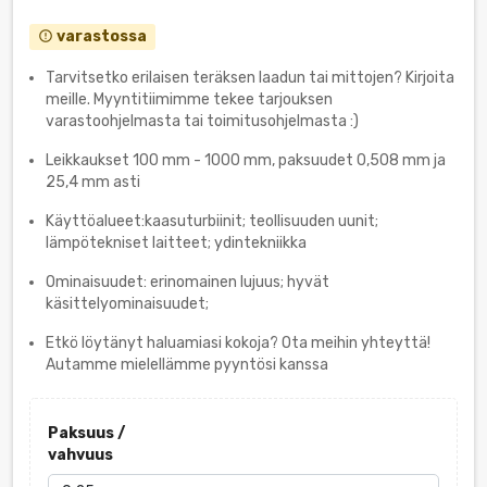
varastossa
error_outline
Tarvitsetko erilaisen teräksen laadun tai mittojen? Kirjoita
meille. Myyntitiimimme tekee tarjouksen
varastoohjelmasta tai toimitusohjelmasta :)
Leikkaukset 100 mm - 1000 mm, paksuudet 0,508 mm ja
25,4 mm asti
Käyttöalueet:kaasuturbiinit; teollisuuden uunit;
lämpötekniset laitteet; ydintekniikka
Ominaisuudet: erinomainen lujuus; hyvät
käsittelyominaisuudet;
Etkö löytänyt haluamiasi kokoja? Ota meihin yhteyttä!
Autamme mielellämme pyyntösi kanssa
Paksuus /
vahvuus