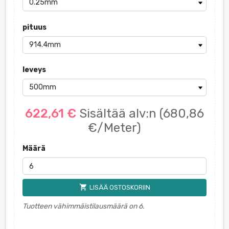
pituus
leveys
622,61 €
Sisältää alv:n
(680,86
€/Meter)
Määrä
shopping_cart
LISÄÄ OSTOSKORIIN
Tuotteen vähimmäistilausmäärä on 6.