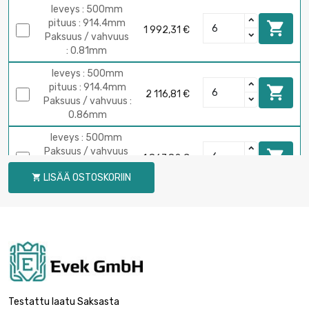
leveys : 500mm
pituus : 914.4mm

1 992,31 €
Paksuus / vahvuus
: 0.81mm
leveys : 500mm
pituus : 914.4mm

2 116,81 €
Paksuus / vahvuus :
0.86mm
leveys : 500mm
Paksuus / vahvuus

1 867,82 €
: 1.02mm
LISÄÄ OSTOSKORIIN

pituus : 914.4mm
pituus : 1000mm
leveys : 500mm

2 553,30 €
Paksuus /
vahvuus : 1.27mm
pituus : 1000mm
leveys : 500mm

3 217,19 €
Paksuus / vahvuus :
Testattu laatu Saksasta
1.6mm