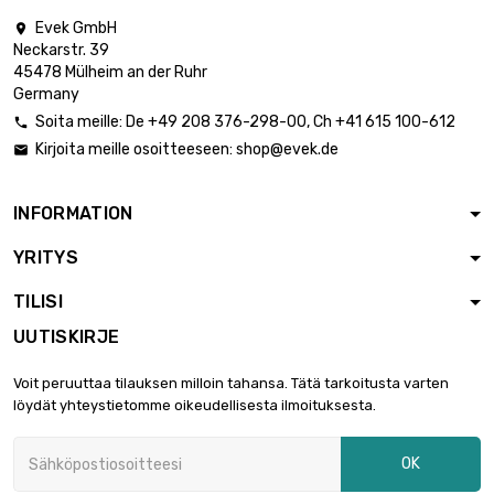
Evek GmbH

pituus : 1000mm
Neckarstr. 39
leveys : 500mm

3 625,70 €
45478 Mülheim an der Ruhr
Paksuus /
Germany
vahvuus : 1.8mm
Soita meille:
De
+49 208 376-298-00
, Ch
+41 615 100-612

pituus : 1000mm
Kirjoita meille osoitteeseen:
shop@evek.de

leveys : 500mm

3 727,85 €
Paksuus / vahvuus
: 1.85mm
INFORMATION
pituus : 500mm
YRITYS
leveys : 500mm

Paksuus /
2 042,64 €
TILISI
vahvuus :
2.03mm
UUTISKIRJE
pituus : 500mm
leveys : 500mm
Voit peruuttaa tilauksen milloin tahansa. Tätä tarkoitusta varten

2 374,59 €
Paksuus /
löydät yhteystietomme oikeudellisesta ilmoituksesta.
vahvuus : 2.36mm
OK
pituus : 500mm
leveys : 500mm