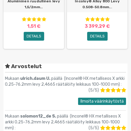
Alumiininen ruudullinen levy
Incoloy® Alloy 800 Levy
1,5/2mm...
0.508-50.8mm...
1,51 €
3 399,29 €
DETAILS
DETAILS
Arvostelut
Mukaan
ulrich.daum U.
päällä (
Inconel® HX metalliseos X arkki
0.25-76.2mm levy 2,4665 räätälöity leikkaus 100-1000 mm
) :
(
5
/
5
)
Ilmoita väärinkäytöstä
Mukaan
solomon12_de S.
päällä (
Inconel® HX metalliseos X
arkki 0.25-76.2mm levy 2,4665 räätälöity leikkaus 100-1000
mm
) :
(
5
/
5
)