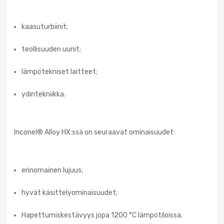
kaasuturbiinit;
teollisuuden uunit;
lämpötekniset laitteet;
ydintekniikka.
Inconel® Alloy HX:ssä on seuraavat ominaisuudet:
erinomainen lujuus;
hyvät käsittelyominaisuudet;
Hapettumiskestävyys jopa 1200 °C lämpötiloissa.