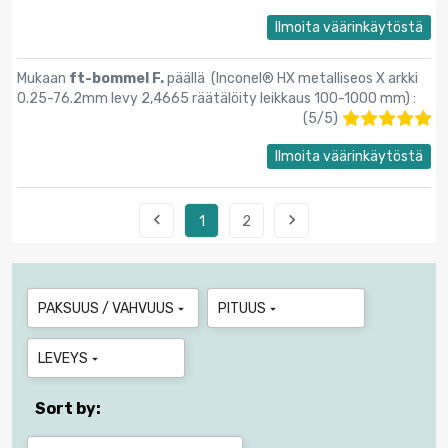
Ilmoita väärinkäytöstä
Mukaan
ft-bommel F.
päällä (
Inconel® HX metalliseos X arkki
0.25-76.2mm levy 2,4665 räätälöity leikkaus 100-1000 mm
) :
(
5
/
5
)
Ilmoita väärinkäytöstä


1
2
PAKSUUS / VAHVUUS
PITUUS


LEVEYS

Sort by: