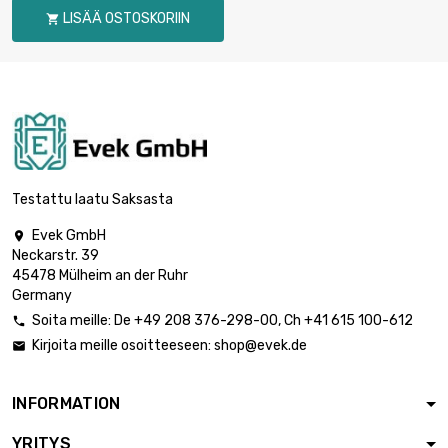
25.4mm
LISÄÄ OSTOSKORIIN

pituus : 0.75 Meter

2 190,98 €
halkaisija : 27mm
pituus : 1 Meter

2 921,39 €
halkaisija : 27mm
Testattu laatu Saksasta
Evek GmbH

Neckarstr. 39
pituus : 0.75 Meter

2 705,03 €
45478 Mülheim an der Ruhr
halkaisija : 30mm
Germany
Soita meille:
De
+49 208 376-298-00
, Ch
+41 615 100-612

Kirjoita meille osoitteeseen:
shop@evek.de

pituus : 1 Meter

3 606,62 €
halkaisija : 30mm
INFORMATION
YRITYS
pituus : 0.5 Meter