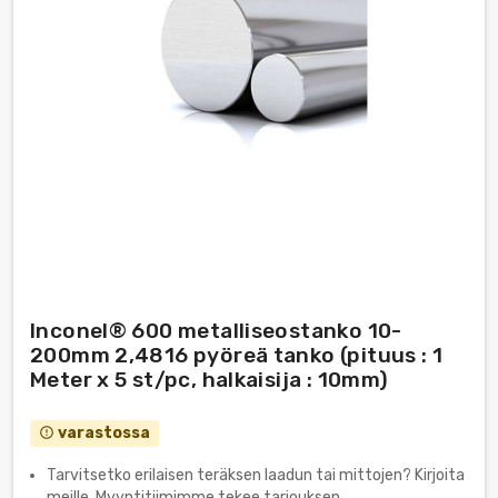
Inconel® 600 metalliseostanko 10-
200mm 2,4816 pyöreä tanko (pituus : 1
Meter x 5 st/pc, halkaisija : 10mm)
varastossa
error_outline
Tarvitsetko erilaisen teräksen laadun tai mittojen? Kirjoita
meille. Myyntitiimimme tekee tarjouksen