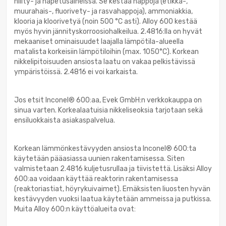
hiilty- ja hapetusaineissa. Se kestää happoja (etikka-,
muurahais-, fluorivety- ja rasvahappoja), ammoniakkia,
klooria ja kloorivetyä (noin 500 °C asti). Alloy 600 kestää
myös hyvin jännityskorroosiohalkeilua. 2.4816:lla on hyvät
mekaaniset ominaisuudet laajalla lämpötila-alueella
matalista korkeisiin lämpötiloihin (max. 1050°C). Korkean
nikkelipitoisuuden ansiosta laatu on vakaa pelkistävissä
ympäristöissä. 2.4816 ei voi karkaista.
Jos etsit Inconel® 600:aa, Evek GmbH:n verkkokauppa on
sinua varten. Korkealaatuisia nikkeliseoksia tarjotaan sekä
ensiluokkaista asiakaspalvelua.
Korkean lämmönkestävyyden ansiosta Inconel® 600:ta
käytetään pääasiassa uunien rakentamisessa. Siten
valmistetaan 2.4816 kuljetusrullaa ja tiivistettä. Lisäksi Alloy
600:aa voidaan käyttää reaktorin rakentamisessa
(reaktoriastiat, höyrykuivaimet). Emäksisten liuosten hyvän
kestävyyden vuoksi laatua käytetään ammeissa ja putkissa.
Muita Alloy 600:n käyttöalueita ovat: