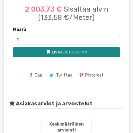
2 003,73 €
Sisältää alv:n
(133,58 €/Meter)
Määrä
shopping_cart
LISÄÄ OSTOSKORIIN
Jaa
Twiittaa
Pinterest
Asiakasarviot ja arvostelut
Keskimääräinen
arviointi