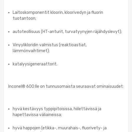
Laitoskomponentit kloorin, kloorivedyn ja fluorin
tuotantoon;
autoteollisuus (HT-anturit, turvatyynyjen räjähdyslevyt);
Vinyylikloridin valmistus (reaktioastiat,
lämmönvaihtimet);
katalyysigeneraattorit.
Inconel® 600:lle on tunnusomaista seuraavat ominaisuudet:
hyvä kestävyys typpipitoisissa, hiilettävissä ja
hapettavissa väliaineissa;
hyvä happojen (etikka-, muurahais-, fluorivety- ja