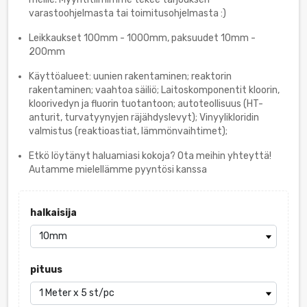
varastoohjelmasta tai toimitusohjelmasta :)
Leikkaukset 100mm - 1000mm, paksuudet 10mm -
200mm
Käyttöalueet: uunien rakentaminen; reaktorin
rakentaminen; vaahtoa säiliö; Laitoskomponentit kloorin,
kloorivedyn ja fluorin tuotantoon; autoteollisuus (HT-
anturit, turvatyynyjen räjähdyslevyt); Vinyylikloridin
valmistus (reaktioastiat, lämmönvaihtimet);
Etkö löytänyt haluamiasi kokoja? Ota meihin yhteyttä!
Autamme mielellämme pyyntösi kanssa
halkaisija
pituus