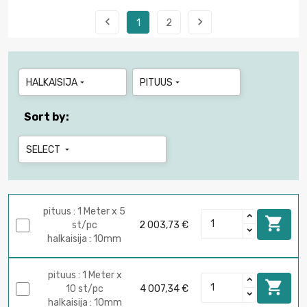


1
2
HALKAISIJA
PITUUS


Sort by:
SELECT

pituus : 1 Meter x 5

st/pc
2 003,73 €
halkaisija : 10mm
pituus : 1 Meter x

10 st/pc
4 007,34 €
halkaisija : 10mm