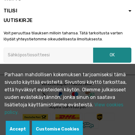

2 316,23 €
halkaisija : 34mm
TILISI
UUTISKIRJE
pituus : 0.75 Meter

3 474,34 €
Voit peruuttaa tilauksen milloin tahansa. Tätä tarkoitusta varten
halkaisija : 34mm
löydät yhteystietomme oikeudellisesta ilmoituksesta.
OK
pituus : 0.4 Meter

1 963,57 €
halkaisija : 35mm
Parhaan mahdollisen kokemuksen tarjoamiseksi tämä
sivusto käyttää evästeitä. Sivustosi käyttö tarkoittaa,
pituus : 0.5 Meter
Verkkokaupan maksutavat

2 454,53 €
että hyväksyt evästeiden käytön. Olemme julkaisseet
halkaisija : 35mm
uuden evästekäytännön, jonka sinun on saatava
lisätietoja käyttämistämme evästeistä.
View cookies
Nopea toimitus per
pituus : 0.75 Meter
policy.

3 681,79 €
halkaisija : 35mm
Accept
Customise Cookies