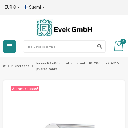
EUR €
Suomi

0
view_headline
search
Inconel® 600 metalliseostanko 10-200mm 2,4816
chevron_right
chevron_right
Nikkeliseos
pyöreä tanko
Alennuksessa!