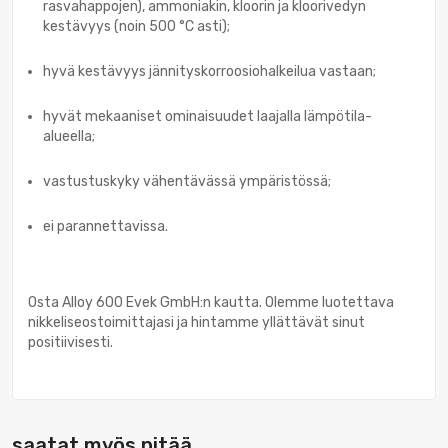
rasvahappojen), ammoniakin, kloorin ja kloorivedyn
kestävyys (noin 500 °C asti);
hyvä kestävyys jännityskorroosiohalkeilua vastaan;
hyvät mekaaniset ominaisuudet laajalla lämpötila-
alueella;
vastustuskyky vähentävässä ympäristössä;
ei parannettavissa.
Osta Alloy 600 Evek GmbH:n kautta. Olemme luotettava
nikkeliseostoimittajasi ja hintamme yllättävät sinut
positiivisesti.
saatat myös pitää