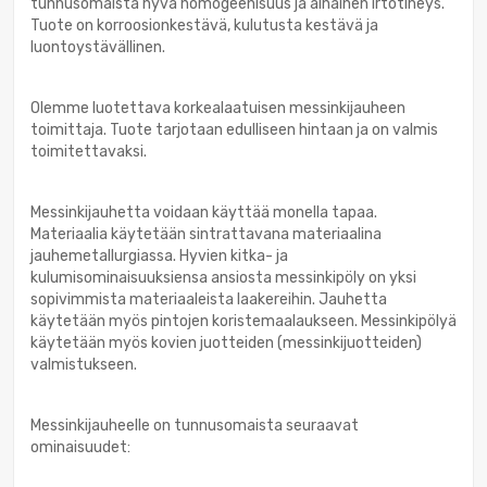
tunnusomaista hyvä homogeenisuus ja alhainen irtotiheys.
Tuote on korroosionkestävä, kulutusta kestävä ja
luontoystävällinen.
Olemme luotettava korkealaatuisen messinkijauheen
toimittaja. Tuote tarjotaan edulliseen hintaan ja on valmis
toimitettavaksi.
Messinkijauhetta voidaan käyttää monella tapaa.
Materiaalia käytetään sintrattavana materiaalina
jauhemetallurgiassa. Hyvien kitka- ja
kulumisominaisuuksiensa ansiosta messinkipöly on yksi
sopivimmista materiaaleista laakereihin. Jauhetta
käytetään myös pintojen koristemaalaukseen. Messinkipölyä
käytetään myös kovien juotteiden (messinkijuotteiden)
valmistukseen.
Messinkijauheelle on tunnusomaista seuraavat
ominaisuudet: