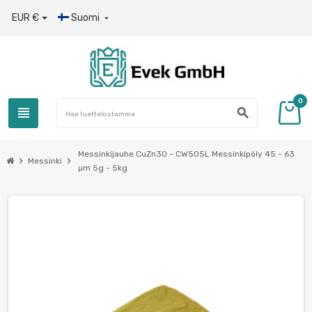
EUR €
Suomi

0
view_headline
search
Messinkijauhe CuZn30 - CW505L Messinkipöly 45 - 63
chevron_right
chevron_right
Messinki
µm 5g - 5kg