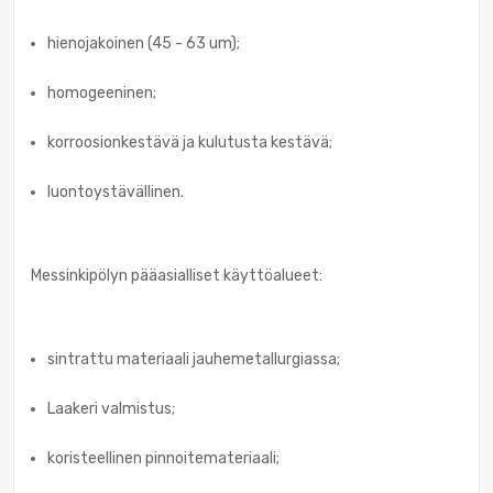
hienojakoinen (45 - 63 um);
homogeeninen;
korroosionkestävä ja kulutusta kestävä;
luontoystävällinen.
Messinkipölyn pääasialliset käyttöalueet:
sintrattu materiaali jauhemetallurgiassa;
Laakeri valmistus;
koristeellinen pinnoitemateriaali;