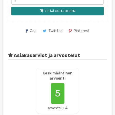
shopping_cart
LISÄÄ OSTOSKORIIN
Jaa
Twiittaa
Pinterest
Asiakasarviot ja arvostelut
Keskimääräinen
arviointi
5
arvostelu: 4