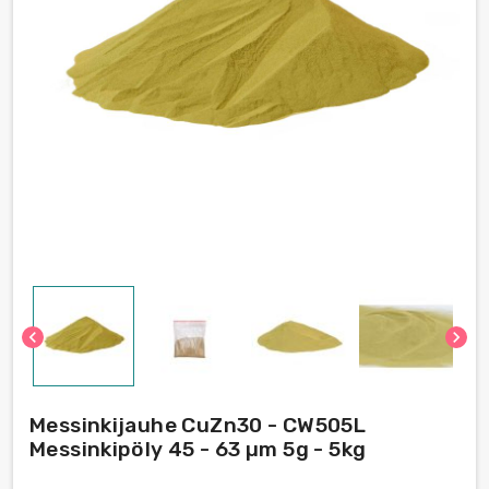
chevron_left
chevron_right
Messinkijauhe CuZn30 - CW505L
Messinkipöly 45 - 63 µm 5g - 5kg