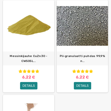
Messinkijauhe CuZn30 -
Pii-granulaatti puhdas 99,9%
CW505L...
n...
6,22 €
6,22 €
DETAILS
DETAILS