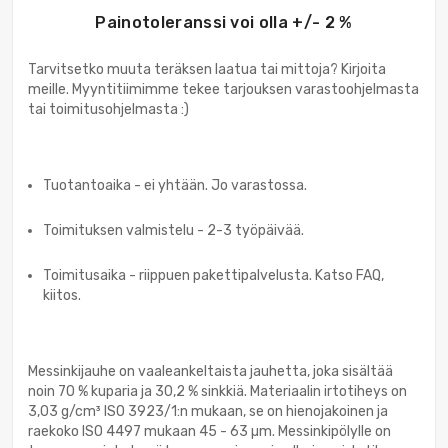
Painotoleranssi voi olla +/- 2 %
Tarvitsetko muuta teräksen laatua tai mittoja? Kirjoita
meille. Myyntitiimimme tekee tarjouksen varastoohjelmasta
tai toimitusohjelmasta :)
Tuotantoaika - ei yhtään. Jo varastossa.
Toimituksen valmistelu - 2-3 työpäivää.
Toimitusaika - riippuen pakettipalvelusta. Katso FAQ,
kiitos.
Messinkijauhe on vaaleankeltaista jauhetta, joka sisältää
noin 70 % kuparia ja 30,2 % sinkkiä. Materiaalin irtotiheys on
3,03 g/cm³ ISO 3923/1:n mukaan, se on hienojakoinen ja
raekoko ISO 4497 mukaan 45 - 63 µm. Messinkipölylle on