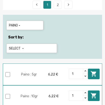


1
2
PAINO

Sort by:
SELECT


Paino : 5gr
6,22 €

Paino : 10gr
6,22 €