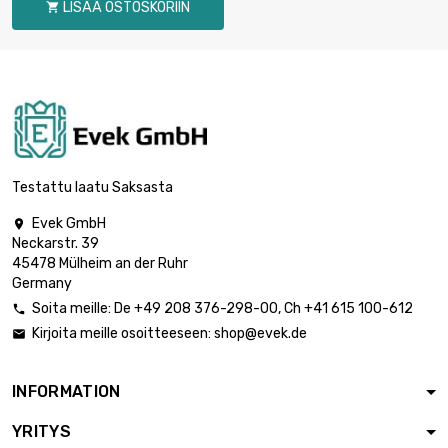
LISÄÄ OSTOSKORIIN


Paino : 1000gr
43,51 €

Paino : 2000gr
87,02 €
Testattu laatu Saksasta
Evek GmbH

Neckarstr. 39

Paino : 5000gr
208,86 €
45478 Mülheim an der Ruhr
Germany
Soita meille:
De
+49 208 376-298-00
, Ch
+41 615 100-612

Kirjoita meille osoitteeseen:
shop@evek.de

INFORMATION
YRITYS