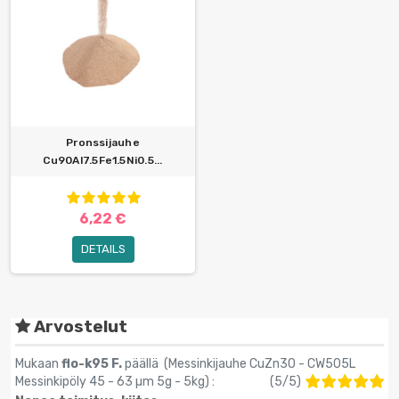
Pronssijauhe
Cu90Al7.5Fe1.5Ni0.5...
6,22 €
DETAILS
Arvostelut
Mukaan
flo-k95 F.
päällä (
Messinkijauhe CuZn30 - CW505L
Messinkipöly 45 - 63 µm 5g - 5kg
) :
(
5
/
5
)