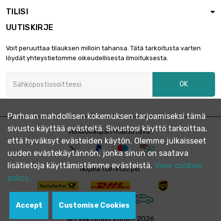
TILISI
UUTISKIRJE
Voit peruuttaa tilauksen milloin tahansa. Tätä tarkoitusta varten
löydät yhteystietomme oikeudellisesta ilmoituksesta.
OK
Parhaan mahdollisen kokemuksen tarjoamiseksi tämä
sivusto käyttää evästeitä. Sivustosi käyttö tarkoittaa,
Verkkokaupan maksutavat
että hyväksyt evästeiden käytön. Olemme julkaisseet
uuden evästekäytännön, jonka sinun on saatava
lisätietoja käyttämistämme evästeistä.
View cookies
Nopea toimitus per
policy.
Accept
Customise Cookies
© Evek GmbH 2008 - 2026