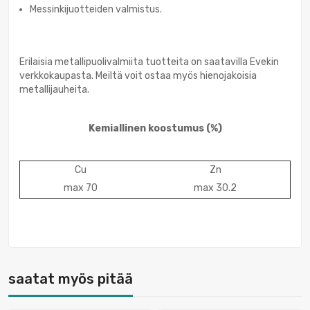
Messinkijuotteiden valmistus.
Erilaisia metallipuolivalmiita tuotteita on saatavilla Evekin
verkkokaupasta. Meiltä voit ostaa myös hienojakoisia
metallijauheita.
Kemiallinen koostumus
(%)
Сu
Zn
max 70
max 30.2
saatat myös pitää