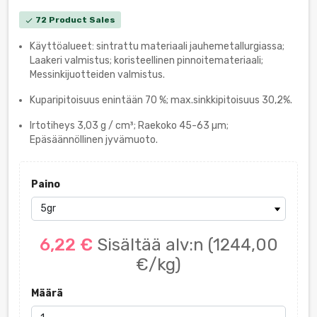
72 Product Sales
check
Käyttöalueet: sintrattu materiaali jauhemetallurgiassa;
Laakeri valmistus; koristeellinen pinnoitemateriaali;
Messinkijuotteiden valmistus.
Kuparipitoisuus enintään 70 %; max.sinkkipitoisuus 30,2%.
Irtotiheys 3,03 g / cm³; Raekoko 45-63 µm;
Epäsäännöllinen jyvämuoto.
Paino
6,22 €
Sisältää alv:n
(1244,00
€/kg)
Määrä