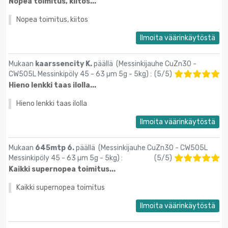
Nopea toimitus, kiitos...
Nopea toimitus, kiitos
Ilmoita väärinkäytöstä
Mukaan
kaarssencity K.
päällä (
Messinkijauhe CuZn30 -
CW505L Messinkipöly 45 - 63 µm 5g - 5kg
) :
(
5
/
5
)
Hieno lenkki taas ilolla...
Hieno lenkki taas ilolla
Ilmoita väärinkäytöstä
Mukaan
645mtp 6.
päällä (
Messinkijauhe CuZn30 - CW505L
Messinkipöly 45 - 63 µm 5g - 5kg
) :
(
5
/
5
)
Kaikki supernopea toimitus...
Kaikki supernopea toimitus
Ilmoita väärinkäytöstä