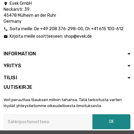
Evek GmbH

Neckarstr. 39
45478 Mülheim an der Ruhr
Germany
Soita meille:
De
+49 208 376-298-00
, Ch
+41 615 100-612

Kirjoita meille osoitteeseen:
shop@evek.de

INFORMATION
YRITYS
TILISI
UUTISKIRJE
Voit peruuttaa tilauksen milloin tahansa. Tätä tarkoitusta varten
löydät yhteystietomme oikeudellisesta ilmoituksesta.
OK