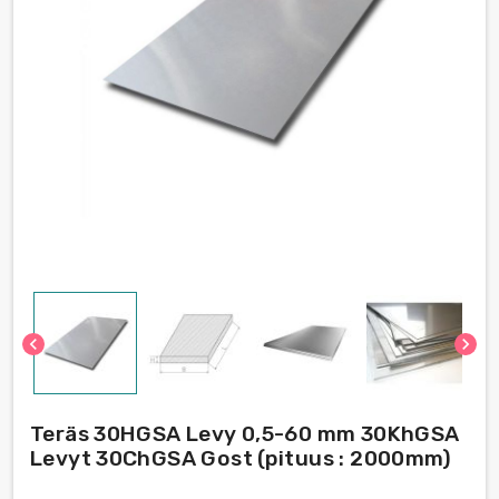
chevron_left
chevron_right
Teräs 30HGSA Levy 0,5-60 mm 30KhGSA
Levyt 30ChGSA Gost (pituus : 2000mm)