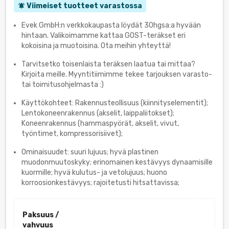
Viimeiset tuotteet varastossa
notifications_active
Evek GmbH:n verkkokaupasta löydät 30hgsa:a hyvään
hintaan. Valikoimamme kattaa GOST-teräkset eri
kokoisina ja muotoisina. Ota meihin yhteyttä!
Tarvitsetko toisenlaista teräksen laatua tai mittaa?
Kirjoita meille. Myyntitiimimme tekee tarjouksen varasto-
tai toimitusohjelmasta :)
Käyttökohteet: Rakennusteollisuus (kiinnityselementit);
Lentokoneenrakennus (akselit, laippaliitokset);
Koneenrakennus (hammaspyörät, akselit, vivut,
työntimet, kompressorisiivet);
Ominaisuudet: suuri lujuus; hyvä plastinen
muodonmuutoskyky; erinomainen kestävyys dynaamisille
kuormille; hyvä kulutus- ja vetolujuus; huono
korroosionkestävyys; rajoitetusti hitsattavissa;
Paksuus /
vahvuus