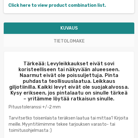
Click here to view product combination list.
KUVAUS
TIETOLOMAKE
Tärkeää: Levyleikkaukset eivät sovi
koristeelliseen tai näkyvään alueeseen.
Naarmut eivät ole poissuljettuja. Pinta
puhdasta teollisuuslaatua. Leikkaus
giljotiinilla. Kaikki levyt eivät ole suojakalvossa.
Kysy erikseen, jos pintalaatu on sinulle tärkeä
– yritämme löytää ratkaisun sinulle.
Pituustoleranssi +/-2 mm
Tarvitsetko toisenlaista teräksen laatua tai mittaa? Kirjoita
meille. Myyntitiimimme tekee tarjouksen varasto- tai
toimitusohjelmasta :)