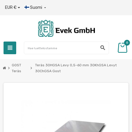
EUR €
Suomi

0
view_headline
search
GOST
Teräs 30HGSA Levy 0,5-60 mm 30KhGSA Levyt
chevron_right
chevron_right
Teräs
30ChGSA Gost