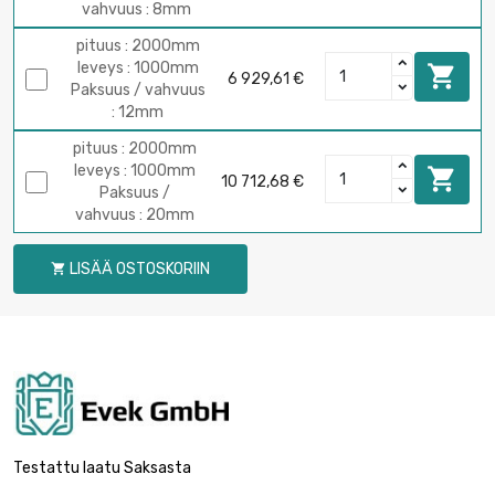
vahvuus : 8mm
pituus : 2000mm
leveys : 1000mm

6 929,61 €
Paksuus / vahvuus
: 12mm
pituus : 2000mm
leveys : 1000mm

10 712,68 €
Paksuus /
vahvuus : 20mm
LISÄÄ OSTOSKORIIN

Testattu laatu Saksasta