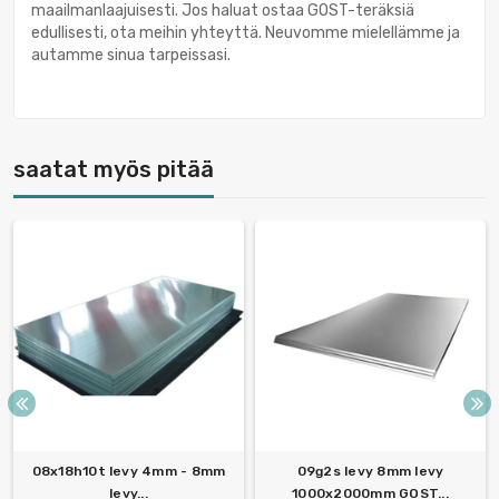
maailmanlaajuisesti. Jos haluat ostaa GOST-teräksiä
edullisesti, ota meihin yhteyttä. Neuvomme mielellämme ja
autamme sinua tarpeissasi.
saatat myös pitää
08x18h10t levy 4mm - 8mm
09g2s levy 8mm levy
levy...
1000x2000mm GOST...