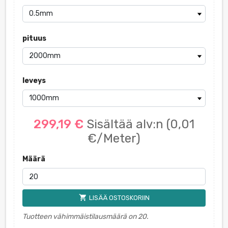
pituus
leveys
299,19 €
Sisältää alv:n
(0,01
€/Meter)
Määrä
shopping_cart
LISÄÄ OSTOSKORIIN
Tuotteen vähimmäistilausmäärä on 20.