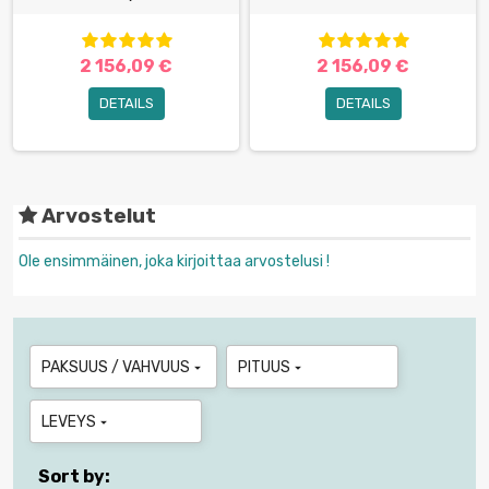
2 156,09 €
2 156,09 €
DETAILS
DETAILS
Arvostelut
Ole ensimmäinen, joka kirjoittaa arvostelusi !
PAKSUUS / VAHVUUS
PITUUS


LEVEYS

Sort by: