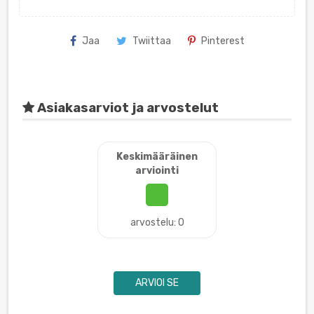
Jaa
Twiittaa
Pinterest
Asiakasarviot ja arvostelut
Keskimääräinen
arviointi
arvostelu: 0
ARVIOI SE