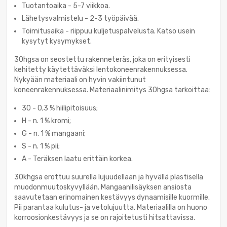
Tuotantoaika - 5-7 viikkoa.
Lähetysvalmistelu - 2-3 työpäivää.
Toimitusaika - riippuu kuljetuspalvelusta. Katso usein
kysytyt kysymykset.
30hgsa on seostettu rakenneteräs, joka on erityisesti
kehitetty käytettäväksi lentokoneenrakennuksessa.
Nykyään materiaali on hyvin vakiintunut
koneenrakennuksessa. Materiaalinimitys 30hgsa tarkoittaa:
30 - 0,3 % hiilipitoisuus;
H - n. 1 % kromi;
G - n. 1 % mangaani;
S - n. 1 % pii;
A - Teräksen laatu erittäin korkea.
30khgsa erottuu suurella lujuudellaan ja hyvällä plastisella
muodonmuutoskyvyllään. Mangaanilisäyksen ansiosta
saavutetaan erinomainen kestävyys dynaamisille kuormille.
Pii parantaa kulutus- ja vetolujuutta. Materiaalilla on huono
korroosionkestävyys ja se on rajoitetusti hitsattavissa.