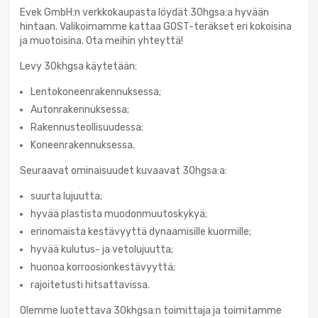
Evek GmbH:n verkkokaupasta löydät 30hgsa:a hyvään
hintaan. Valikoimamme kattaa GOST-teräkset eri kokoisina
ja muotoisina. Ota meihin yhteyttä!
Levy 30khgsa käytetään:
Lentokoneenrakennuksessa;
Autonrakennuksessa;
Rakennusteollisuudessa;
Koneenrakennuksessa.
Seuraavat ominaisuudet kuvaavat 30hgsa:a:
suurta lujuutta;
hyvää plastista muodonmuutoskykyä;
erinomaista kestävyyttä dynaamisille kuormille;
hyvää kulutus- ja vetolujuutta;
huonoa korroosionkestävyyttä;
rajoitetusti hitsattavissa.
Olemme luotettava 30khgsa:n toimittaja ja toimitamme