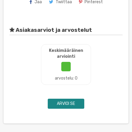
Jaa
Twiittaa
Pinterest
Asiakasarviot ja arvostelut
Keskimääräinen
arviointi
arvostelu: 0
ARVIOI SE