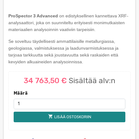
ProSpector 3 Advanced
on edistyksellinen kannettava XRF-
analysaattori, joka on suunniteltu erityisesti monimutkaisten
materiaalien analysoinnin vaativiin tarpeisiin.
Se soveltuu täydellisesti ammattilaisille metallurgiassa,
geologiassa, valmistuksessa ja laadunvarmistuksessa ja
tarjoaa tarkkuutta sekä joustavuutta sekä raskaiden että
kevyiden alkuaineiden analysoinnissa.
34 763,50 €
Sisältää alv:n
Määrä
shopping_cart
LISÄÄ OSTOSKORIIN