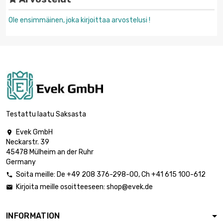
Ole ensimmäinen, joka kirjoittaa arvostelusi !
Testattu laatu Saksasta
Evek GmbH

Neckarstr. 39
45478 Mülheim an der Ruhr
Germany
Soita meille:
De
+49 208 376-298-00
, Ch
+41 615 100-612

Kirjoita meille osoitteeseen:
shop@evek.de

INFORMATION