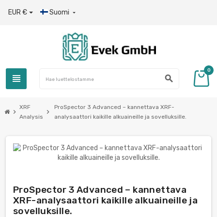
EUR €
Suomi

0
view_headline
search
XRF
ProSpector 3 Advanced – kannettava XRF-
chevron_right
chevron_right
Analysis
analysaattori kaikille alkuaineille ja sovelluksille.
ProSpector 3 Advanced – kannettava
XRF-analysaattori kaikille alkuaineille ja
sovelluksille.