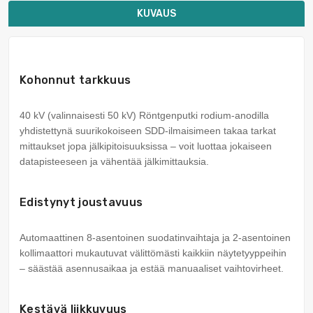
KUVAUS
Kohonnut tarkkuus
40 kV (valinnaisesti 50 kV) Röntgenputki rodium-anodilla
yhdistettynä suurikokoiseen SDD-ilmaisimeen takaa tarkat
mittaukset jopa jälkipitoisuuksissa – voit luottaa jokaiseen
datapisteeseen ja vähentää jälkimittauksia.
Edistynyt joustavuus
Automaattinen 8-asentoinen suodatinvaihtaja ja 2-asentoinen
kollimaattori mukautuvat välittömästi kaikkiin näytetyyppeihin
– säästää asennusaikaa ja estää manuaaliset vaihtovirheet.
Kestävä liikkuvuus