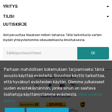
YRITYS
TILISI
UUTISKIRJE
Voit peruuttaa tilauksen milloin tahansa. Tätä tarkoitusta varten
löydät yhteystietomme oikeudellisesta ilmoituksesta.
OK
Parhaan mahdollisen kokemuksen tarjoamiseksi tämä
sivusto käyttää evästeitä. Sivustosi käyttö tarkoittaa,
Verkkokaupan maksutavat
että hyväksyt evästeiden käytön. Olemme julkaisseet
uuden evästekäytännön, jonka sinun on saatava
lisätietoja käyttämistämme evästeistä.
View cookies
Nopea toimitus per
policy.