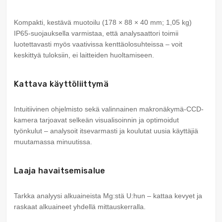
Kompakti, kestävä muotoilu (178 × 88 × 40 mm; 1,05 kg)
IP65-suojauksella varmistaa, että analysaattori toimii
luotettavasti myös vaativissa kenttäolosuhteissa – voit
keskittyä tuloksiin, ei laitteiden huoltamiseen.
Kattava käyttöliittymä
Intuitiivinen ohjelmisto sekä valinnainen makronäkymä-CCD-
kamera tarjoavat selkeän visualisoinnin ja optimoidut
työnkulut – analysoit itsevarmasti ja koulutat uusia käyttäjiä
muutamassa minuutissa.
Laaja havaitsemisalue
Tarkka analyysi alkuaineista Mg:stä U:hun – kattaa kevyet ja
raskaat alkuaineet yhdellä mittauskerralla.