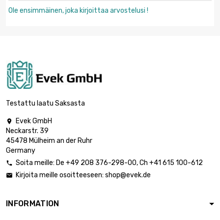
Ole ensimmäinen, joka kirjoittaa arvostelusi !
Testattu laatu Saksasta
Evek GmbH

Neckarstr. 39
45478 Mülheim an der Ruhr
Germany
Soita meille:
De
+49 208 376-298-00
, Ch
+41 615 100-612

Kirjoita meille osoitteeseen:
shop@evek.de

INFORMATION