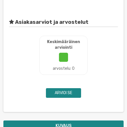
Asiakasarviot ja arvostelut
Keskimääräinen
arviointi
arvostelu: 0
ARVIOI SE
KUVAUS