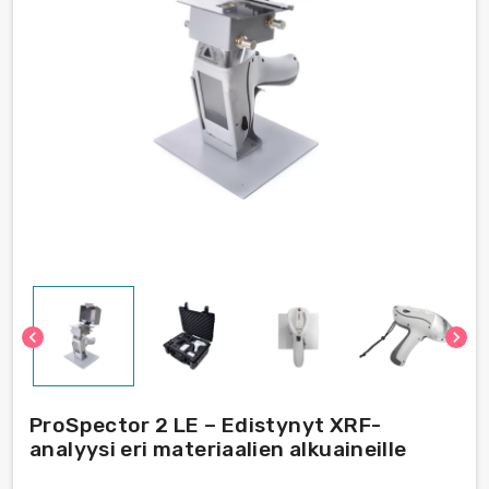
chevron_left
chevron_right
ProSpector 2 LE – Edistynyt XRF-
analyysi eri materiaalien alkuaineille