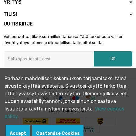
YRITYS
TILISI
UUTISKIRJE
Voit peruuttaa tilauksen milloin tahansa. Tätä tarkoitusta varten
löydät yhteystietomme oikeudellisesta ilmoituksesta.
OK
Parhaan mahdollisen kokemuksen tarjoamiseksi tämä
sivusto käyttää evästeitä. Sivustosi käyttö tarkoittaa,
Verkkokaupan maksutavat
että hyväksyt evästeiden käytön. Olemme julkaisseet
uuden evästekäytännön, jonka sinun on saatava
lisätietoja käyttämistämme evästeistä.
View cookies
Nopea toimitus per
policy.
Accept
Customise Cookies