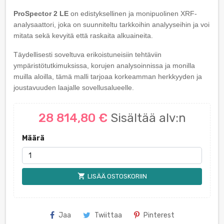
ProSpector 2 LE
on edistyksellinen ja monipuolinen XRF-
analysaattori, joka on suunniteltu tarkkoihin analyyseihin ja voi
mitata sekä kevyitä että raskaita alkuaineita.
Täydellisesti soveltuva erikoistuneisiin tehtäviin
ympäristötutkimuksissa, korujen analysoinnissa ja monilla
muilla aloilla, tämä malli tarjoaa korkeamman herkkyyden ja
joustavuuden laajalle sovellusalueelle.
28 814,80 €
Sisältää alv:n
Määrä
shopping_cart
LISÄÄ OSTOSKORIIN
Jaa
Twiittaa
Pinterest