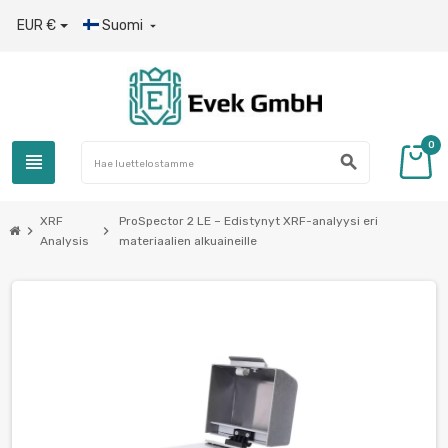
EUR €
Suomi

0
view_headline
search
XRF
ProSpector 2 LE – Edistynyt XRF-analyysi eri
chevron_right
chevron_right
Analysis
materiaalien alkuaineille