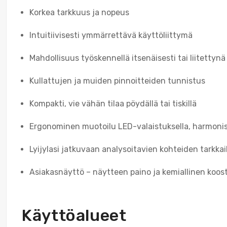
Korkea tarkkuus ja nopeus
Intuitiivisesti ymmärrettävä käyttöliittymä
Mahdollisuus työskennellä itsenäisesti tai liitettyn
Kullattujen ja muiden pinnoitteiden tunnistus
Kompakti, vie vähän tilaa pöydällä tai tiskillä
Ergonominen muotoilu LED-valaistuksella, harmonise
Lyijylasi jatkuvaan analysoitavien kohteiden tarkka
Asiakasnäyttö – näytteen paino ja kemiallinen koo
Käyttöalueet