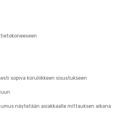
ä tietokoneeseen
sti sopiva koruliikkeen sisustukseen
iluun
stumus näytetään asiakkaalle mittauksen aikana