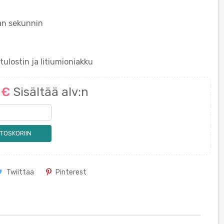
an sekunnin
tulostin ja litiumioniakku
0 €
Sisältää alv:n
TOSKORIIN
Twiittaa
Pinterest