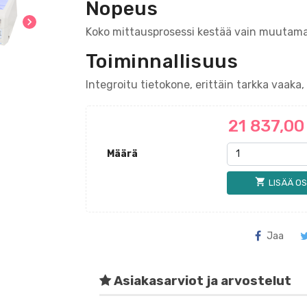
Nopeus
chevron_right
Koko mittausprosessi kestää vain muutam
Toiminnallisuus
Integroitu tietokone, erittäin tarkka vaaka, 
21 837,0
Määrä
shopping_cart
LISÄÄ OS
Jaa
Asiakasarviot ja arvostelut