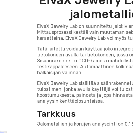
ElvaX Jewelry L
jalometall
ElvaX Jewelry Lab on suunniteltu jalokivien 
Mittausprosessi kestää vain muutaman sek
karaatteina. ElvaX Jewelry Lab voi myös tun
Tätä laitetta voidaan käyttää joko integro
tietokoneen avulla tai tietokoneen, jossa 
Sisäänrakennettu CCD-kamera mahdollista
testikappaleeseen. Automaattinen kollimaat
halkaisijan valinnan.
ElvaX Jewelry Lab sisältää sisäänrakennet
tulostimen, jonka avulla käyttäjä voi tulost
koostumuksesta, painosta ja jopa hinnasta
analyysin kenttäolosuhteissa.
Tarkkuus
Jalometallien ja korujen analysointi on 0,