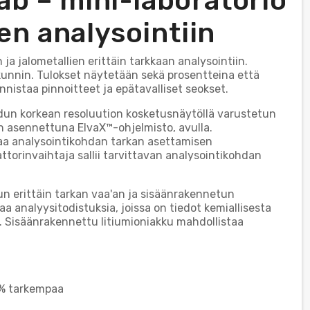
ab – mini-laboratorio
ien analysointiin
ja jalometallien erittäin tarkkaan analysointiin.
unnin. Tulokset näytetään sekä prosentteina että
nistaa pinnoitteet ja epätavalliset seokset.
idun korkean resoluution kosketusnäytöllä varustetun
on asennettuna ElvaX™-ohjelmisto, avulla.
a analysointikohdan tarkan asettamisen
torinvaihtaja sallii tarvittavan analysointikohdan
un erittäin tarkan vaa'an ja sisäänrakennetun
aa analyysitodistuksia, joissa on tiedot kemiallisesta
. Sisäänrakennettu litiumioniakku mahdollistaa
1 % tarkempaa