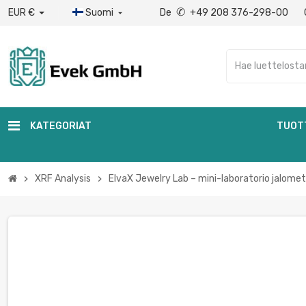
✆
EUR €
Suomi
De
+49 208 376-298-00

KATEGORIAT
TUOT
XRF Analysis
ElvaX Jewelry Lab – mini-laboratorio jalometa
chevron_right
chevron_right