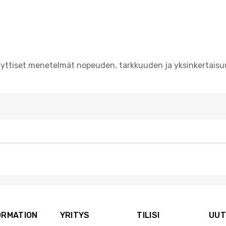
lyyttiset menetelmät nopeuden, tarkkuuden ja yksinkertais
ORMATION
YRITYS
TILISI
UUT