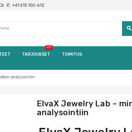
✆
Ch
+41 615 100-612
searc
HOT
TEET
TARJOUKSET
TOIMITUS
llien analysointiin
ElvaX Jewelry Lab – min
analysointiin