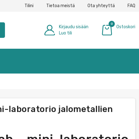
Tilini
Tietoa meistä
Ota yhteyttä
FAQ
0
Kirjaudu sisään
Ostoskori
h
Luo tili
0,00 €
i-laboratorio jalometallien