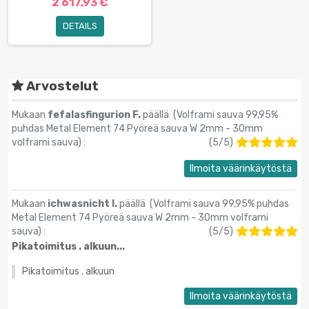
2 617,93 €
DETAILS
Arvostelut
Mukaan
fefalasfingurion F.
päällä (
Volframi sauva 99,95%
puhdas Metal Element 74 Pyöreä sauva W 2mm - 30mm
volframi sauva
) :
(
5
/
5
)
Ilmoita väärinkäytöstä
Mukaan
ichwasnicht I.
päällä (
Volframi sauva 99,95% puhdas
Metal Element 74 Pyöreä sauva W 2mm - 30mm volframi
sauva
) :
(
5
/
5
)
Pikatoimitus . alkuun...
Pikatoimitus . alkuun
Ilmoita väärinkäytöstä