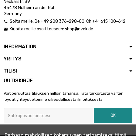
Neckarstr. 39
pituus : 0.3 Meter

69,98 €
45478 Mülheim an der Ruhr
halkaisija : 3mm
Germany
Soita meille:
De
+49 208 376-298-00
, Ch
+41 615 100-612

Kirjoita meille osoitteeseen:
shop@evek.de

pituus : 0.4 Meter

89,41 €
halkaisija : 3mm
INFORMATION
YRITYS
pituus : 0.5 Meter

106,90 €
halkaisija : 3mm
TILISI
UUTISKIRJE
pituus : 0.75 Meter

153,07 €
Voit peruuttaa tilauksen milloin tahansa. Tätä tarkoitusta varten
halkaisija : 3mm
löydät yhteystietomme oikeudellisesta ilmoituksesta.
OK
pituus : 1 Meter

194,37 €
halkaisija : 3mm
Parhaan mahdollisen kokemuksen tarjoamiseksi tämä