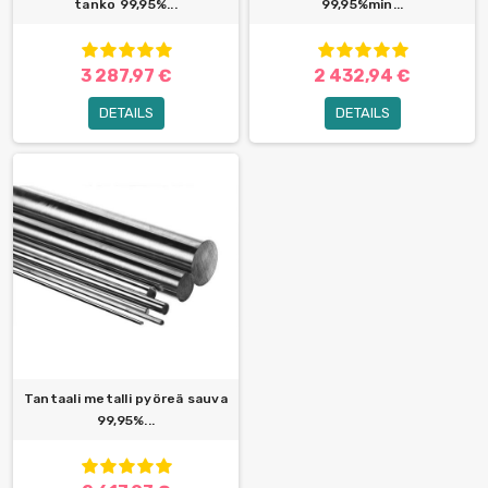
tanko 99,95%...
99,95%min...
3 287,97 €
2 432,94 €
DETAILS
DETAILS
Tantaali metalli pyöreä sauva
99,95%...