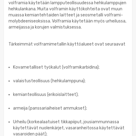
volframia käytetään lampputeollisuudessa hehkulamppujen
hehkulankana. Muita volframin käyttökohteita ovat muun
muassa kemiantehtaiden laitteet ja seosmetalli volframi-
molybdeeniseoksissa. Volframia käytetään myös urheilussa,
armeijassa ja korujen valmistuksessa.
Tärkeimmät volframimetallin käyttöalueet ovat seuraavat
Kovametalliset työkalut (volframikarbidina);
valaistusteollisuus (hehkulamppuna);
kemianteollisuus (erikoislaitteet);
armeija (panssariaiheiset ammukset);
Urheilu (korkealaatuiset tikkapiiput, jousiammunnassa
käytettävät nuolenkärjet, vasaranheitossa käytettävät
vasaroiden päät);