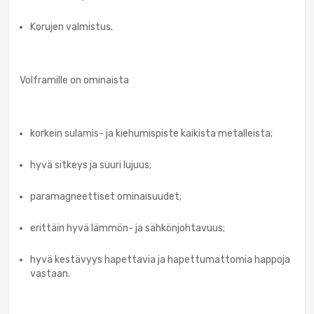
Korujen valmistus.
Volframille on ominaista
korkein sulamis- ja kiehumispiste kaikista metalleista;
hyvä sitkeys ja suuri lujuus;
paramagneettiset ominaisuudet;
erittäin hyvä lämmön- ja sähkönjohtavuus;
hyvä kestävyys hapettavia ja hapettumattomia happoja
vastaan.