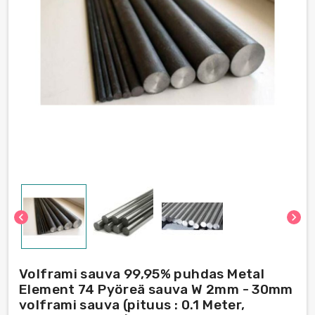
chevron_left
chevron_right
Volframi sauva 99,95% puhdas Metal
Element 74 Pyöreä sauva W 2mm - 30mm
volframi sauva (pituus : 0.1 Meter,