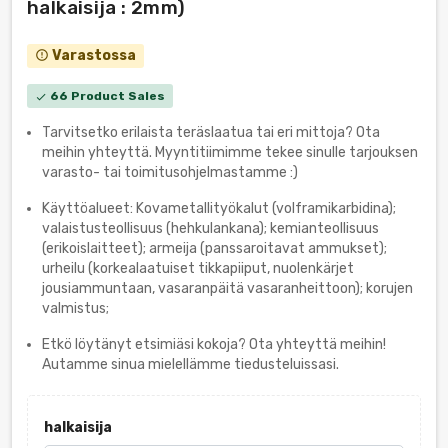
halkaisija : 2mm)
Varastossa
error_outline
66 Product Sales
check
Tarvitsetko erilaista teräslaatua tai eri mittoja? Ota
meihin yhteyttä. Myyntitiimimme tekee sinulle tarjouksen
varasto- tai toimitusohjelmastamme :)
Käyttöalueet: Kovametallityökalut (volframikarbidina);
valaistusteollisuus (hehkulankana); kemianteollisuus
(erikoislaitteet); armeija (panssaroitavat ammukset);
urheilu (korkealaatuiset tikkapiiput, nuolenkärjet
jousiammuntaan, vasaranpäitä vasaranheittoon); korujen
valmistus;
Etkö löytänyt etsimiäsi kokoja? Ota yhteyttä meihin!
Autamme sinua mielellämme tiedusteluissasi.
halkaisija