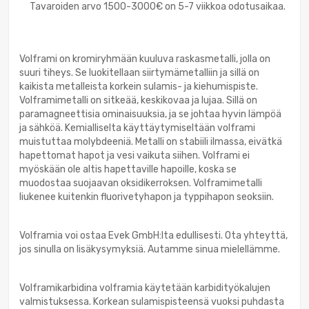
Tavaroiden arvo 1500-3000€ on 5-7 viikkoa odotusaikaa.
Volframi on kromiryhmään kuuluva raskasmetalli, jolla on
suuri tiheys. Se luokitellaan siirtymämetalliin ja sillä on
kaikista metalleista korkein sulamis- ja kiehumispiste.
Volframimetalli on sitkeää, keskikovaa ja lujaa. Sillä on
paramagneettisia ominaisuuksia, ja se johtaa hyvin lämpöä
ja sähköä. Kemialliselta käyttäytymiseltään volframi
muistuttaa molybdeeniä. Metalli on stabiili ilmassa, eivätkä
hapettomat hapot ja vesi vaikuta siihen. Volframi ei
myöskään ole altis hapettaville hapoille, koska se
muodostaa suojaavan oksidikerroksen. Volframimetalli
liukenee kuitenkin fluorivetyhapon ja typpihapon seoksiin.
Volframia voi ostaa Evek GmbH:lta edullisesti. Ota yhteyttä,
jos sinulla on lisäkysymyksiä. Autamme sinua mielellämme.
Volframikarbidina volframia käytetään karbidityökalujen
valmistuksessa. Korkean sulamispisteensä vuoksi puhdasta