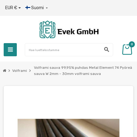
EUR €
Suomi

0
view_headline
search
Volframi sauva 99,95% puhdas Metal Element 74 Pyöreä
chevron_right
chevron_right
Volframi
sauva W 2mm - 30mm volframi sauva