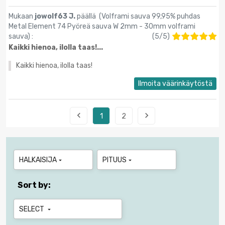
Mukaan
jowolf63 J.
päällä (
Volframi sauva 99,95% puhdas
Metal Element 74 Pyöreä sauva W 2mm - 30mm volframi
sauva
) :
(
5
/
5
)
Kaikki hienoa, ilolla taas!...
Kaikki hienoa, ilolla taas!
Ilmoita väärinkäytöstä


1
2
HALKAISIJA
PITUUS


Sort by:
SELECT
