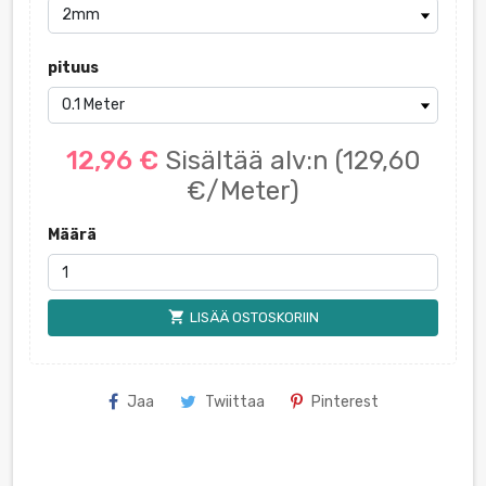
pituus
12,96 €
Sisältää alv:n
(129,60
€/Meter)
Määrä
shopping_cart
LISÄÄ OSTOSKORIIN
Jaa
Twiittaa
Pinterest