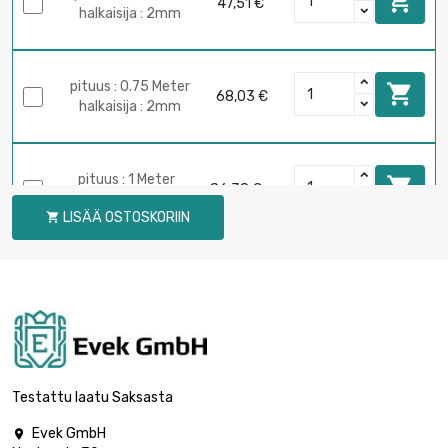

47,51 €
halkaisija : 2mm
pituus : 0.75 Meter

68,03 €
halkaisija : 2mm
pituus : 1 Meter

86,38 €
halkaisija : 2mm
LISÄÄ OSTOSKORIIN

pituus : 0.1 Meter

29,17 €
halkaisija : 3mm
pituus : 0.2 Meter

52,48 €
halkaisija : 3mm
Testattu laatu Saksasta
Evek GmbH
