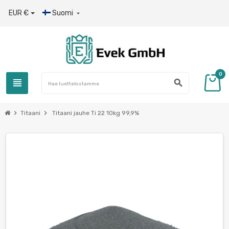
EUR €
Suomi

0
view_headline
search
chevron_right
chevron_right
Titaani
Titaani jauhe Ti 22 10kg 99,9%