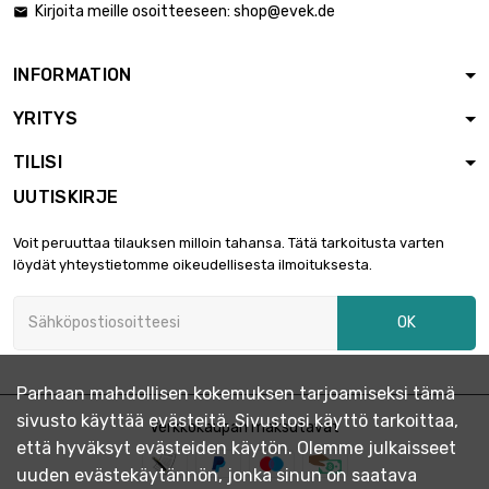
Kirjoita meille osoitteeseen:
shop@evek.de

INFORMATION
YRITYS
TILISI
UUTISKIRJE
Voit peruuttaa tilauksen milloin tahansa. Tätä tarkoitusta varten
löydät yhteystietomme oikeudellisesta ilmoituksesta.
OK
Parhaan mahdollisen kokemuksen tarjoamiseksi tämä
sivusto käyttää evästeitä. Sivustosi käyttö tarkoittaa,
Verkkokaupan maksutavat
että hyväksyt evästeiden käytön. Olemme julkaisseet
uuden evästekäytännön, jonka sinun on saatava