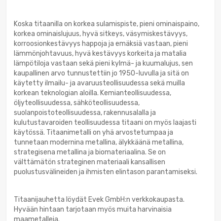
Koska titaanilla on korkea sulamispiste, pieni ominaispaino,
korkea ominaislujuus, hyvä sitkeys, väsymiskestävyys,
korroosionkestävyys happoja ja emäksiä vastaan, pieni
lämmönjohtavuus, hyvä kestävyys korkeita ja matalia
lämpötiloja vastaan sekä pieni kylmä- ja kuumalujus, sen
kaupallinen arvo tunnustettiin jo 1950-luvulla ja sitä on
käytetty ilmailu- ja avaruusteollisuudessa sekä muilla
korkean teknologian aloilla. Kemianteollisuudessa,
öljyteollisuudessa, sähköteollisuudessa,
suolanpoistoteollisuudessa, rakennusalalla ja
kulutustavaroiden teollisuudessa titaani on myös laajasti
käytössä. Titaanimetalli on yhä arvostetumpaa ja
tunnetaan modernina metallina, älykkäänä metallina,
strategisena metallina ja biomateriaalina. Se on
välttämätön strateginen materiaali kansallisen
puolustusvälineiden ja ihmisten elintason parantamiseksi.
Titaanijauhetta löydät Evek GmbH:n verkkokaupasta.
Hyvään hintaan tarjotaan myös muita harvinaisia
maametalleja.