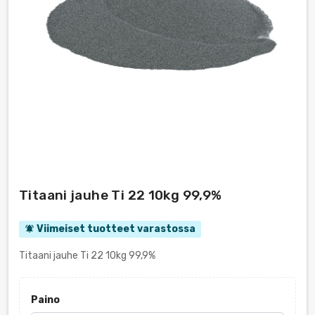
Titaani jauhe Ti 22 10kg 99,9%
Viimeiset tuotteet varastossa
notifications_active
Titaani jauhe Ti 22 10kg 99,9%
Paino