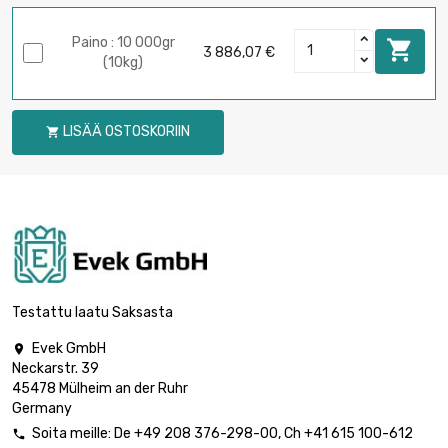
Paino : 10 000gr

3 886,07 €
(10kg)
LISÄÄ OSTOSKORIIN

Testattu laatu Saksasta
Evek GmbH

Neckarstr. 39
45478 Mülheim an der Ruhr
Germany
Soita meille:
De
+49 208 376-298-00
, Ch
+41 615 100-612
