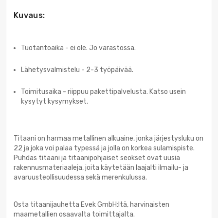
Kuvaus:
Tuotantoaika - ei ole. Jo varastossa.
Lähetysvalmistelu - 2-3 työpäivää.
Toimitusaika - riippuu pakettipalvelusta. Katso usein
kysytyt kysymykset.
Titaani on harmaa metallinen alkuaine, jonka järjestysluku on
22 ja joka voi palaa typessä ja jolla on korkea sulamispiste.
Puhdas titaani ja titaanipohjaiset seokset ovat uusia
rakennusmateriaaleja, joita käytetään laajalti ilmailu- ja
avaruusteollisuudessa sekä merenkulussa.
Osta titaanijauhetta Evek GmbH:ltä, harvinaisten
maametallien osaavalta toimittajalta.