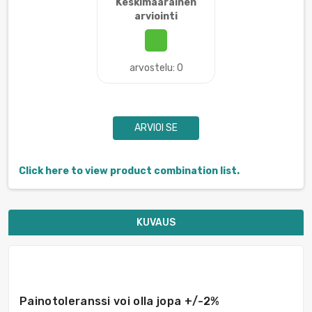
Keskimääräinen
arviointi
arvostelu: 0
ARVIOI SE
Click here to view product combination list.
KUVAUS
Painotoleranssi voi olla jopa +/-2%