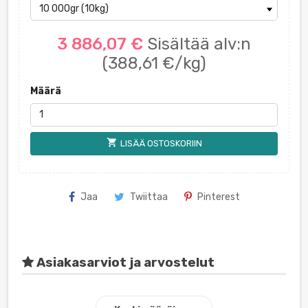
3 886,07 €
Sisältää alv:n
(388,61 €/kg)
Määrä
shopping_cart
LISÄÄ OSTOSKORIIN
Jaa
Twiittaa
Pinterest
Asiakasarviot ja arvostelut