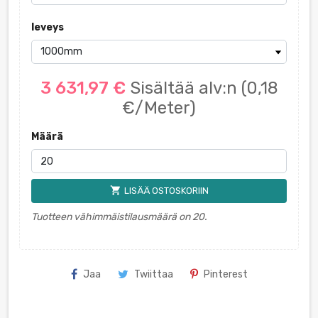
leveys
3 631,97 €
Sisältää alv:n
(0,18
€/Meter)
Määrä
shopping_cart
LISÄÄ OSTOSKORIIN
Tuotteen vähimmäistilausmäärä on 20.
Jaa
Twiittaa
Pinterest