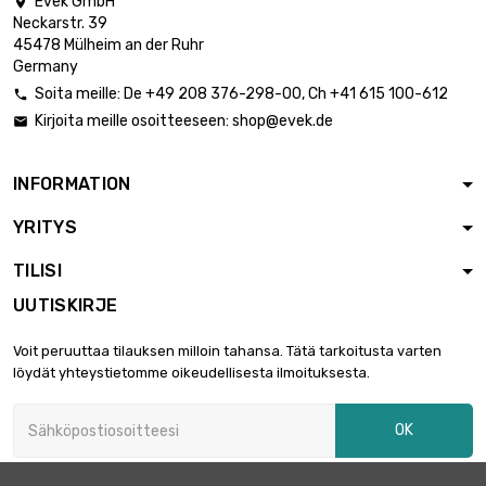
Evek GmbH

Neckarstr. 39
45478 Mülheim an der Ruhr
Germany
Soita meille:
De
+49 208 376-298-00
, Ch
+41 615 100-612

Kirjoita meille osoitteeseen:
shop@evek.de

INFORMATION
YRITYS
TILISI
UUTISKIRJE
Voit peruuttaa tilauksen milloin tahansa. Tätä tarkoitusta varten
löydät yhteystietomme oikeudellisesta ilmoituksesta.
OK