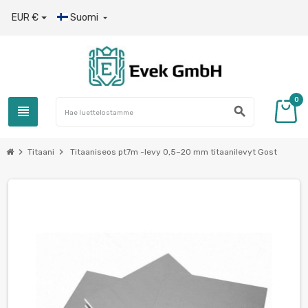
EUR €
Suomi

0
view_headline
search
chevron_right
chevron_right
Titaani
Titaaniseos pt7m -levy 0,5–20 mm titaanilevyt Gost