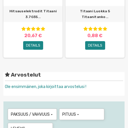
Hitsauselektrodit Titaani
Titaani Luokka 5
3.7035...
Titaanitanko...
20,67 €
0,88 €
DETAILS
DETAILS
Arvostelut
Ole ensimmäinen, joka kirjoittaa arvostelusi !
PAKSUUS / VAHVUUS
PITUUS

