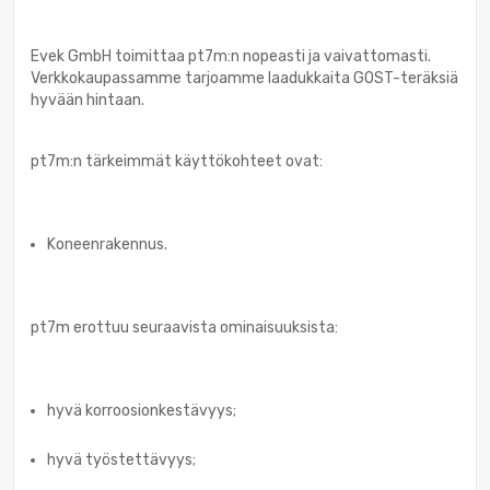
Evek GmbH toimittaa pt7m:n nopeasti ja vaivattomasti.
Verkkokaupassamme tarjoamme laadukkaita GOST-teräksiä
hyvään hintaan.
pt7m:n tärkeimmät käyttökohteet ovat:
Koneenrakennus.
pt7m erottuu seuraavista ominaisuuksista:
hyvä korroosionkestävyys;
hyvä työstettävyys;