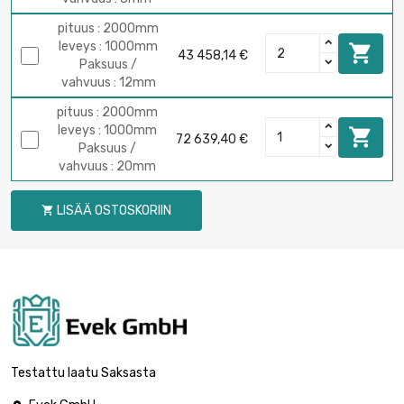
pituus : 2000mm
leveys : 1000mm

43 458,14 €
Paksuus /
vahvuus : 12mm
pituus : 2000mm
leveys : 1000mm

72 639,40 €
Paksuus /
vahvuus : 20mm
LISÄÄ OSTOSKORIIN

Testattu laatu Saksasta