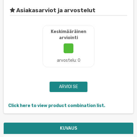
Asiakasarviot ja arvostelut
Keskimääräinen
arviointi
arvostelu: 0
ARVIOI SE
Click here to view product combination list.
KUVAUS