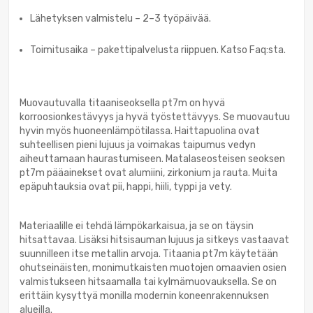
Lähetyksen valmistelu – 2–3 työpäivää.
Toimitusaika – pakettipalvelusta riippuen. Katso Faq:sta.
Muovautuvalla titaaniseoksella pt7m on hyvä
korroosionkestävyys ja hyvä työstettävyys. Se muovautuu
hyvin myös huoneenlämpötilassa. Haittapuolina ovat
suhteellisen pieni lujuus ja voimakas taipumus vedyn
aiheuttamaan haurastumiseen. Matalaseosteisen seoksen
pt7m pääainekset ovat alumiini, zirkonium ja rauta. Muita
epäpuhtauksia ovat pii, happi, hiili, typpi ja vety.
Materiaalille ei tehdä lämpökarkaisua, ja se on täysin
hitsattavaa. Lisäksi hitsisauman lujuus ja sitkeys vastaavat
suunnilleen itse metallin arvoja. Titaania pt7m käytetään
ohutseinäisten, monimutkaisten muotojen omaavien osien
valmistukseen hitsaamalla tai kylmämuovauksella. Se on
erittäin kysyttyä monilla modernin koneenrakennuksen
alueilla.