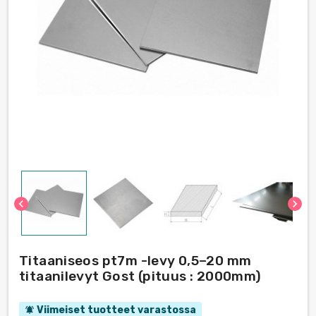
chevron_left
chevron_right
Titaaniseos pt7m -levy 0,5–20 mm
titaanilevyt Gost (pituus : 2000mm)
Viimeiset tuotteet varastossa
notifications_active