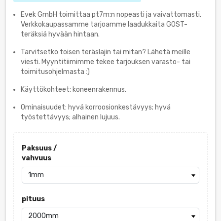
Evek GmbH toimittaa pt7m:n nopeasti ja vaivattomasti.
Verkkokaupassamme tarjoamme laadukkaita GOST-
teräksiä hyvään hintaan.
Tarvitsetko toisen teräslajin tai mitan? Lähetä meille
viesti. Myyntitiimimme tekee tarjouksen varasto- tai
toimitusohjelmasta :)
Käyttökohteet: koneenrakennus.
Ominaisuudet: hyvä korroosionkestävyys; hyvä
työstettävyys; alhainen lujuus.
Paksuus /
vahvuus
pituus