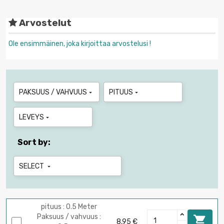
Arvostelut
Ole ensimmäinen, joka kirjoittaa arvostelusi !
PAKSUUS / VAHVUUS
PITUUS


LEVEYS

Sort by:
SELECT

pituus : 0.5 Meter
Paksuus / vahvuus :

8,95 €