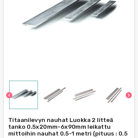
chevron_left
chevron_right
Titaanilevyn nauhat Luokka 2 litteä
tanko 0.5x20mm-6x90mm leikattu
mittoihin nauhat 0.5-1 metri (pituus : 0.5