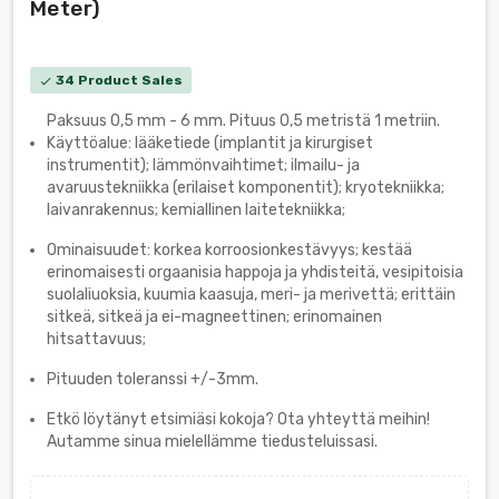
Meter)
34 Product Sales
check
Paksuus 0,5 mm - 6 mm. Pituus 0,5 metristä 1 metriin.
Käyttöalue: lääketiede (implantit ja kirurgiset
instrumentit); lämmönvaihtimet; ilmailu- ja
avaruustekniikka (erilaiset komponentit); kryotekniikka;
laivanrakennus; kemiallinen laitetekniikka;
Ominaisuudet: korkea korroosionkestävyys; kestää
erinomaisesti orgaanisia happoja ja yhdisteitä, vesipitoisia
suolaliuoksia, kuumia kaasuja, meri- ja merivettä; erittäin
sitkeä, sitkeä ja ei-magneettinen; erinomainen
hitsattavuus;
Pituuden toleranssi +/-3mm.
Etkö löytänyt etsimiäsi kokoja? Ota yhteyttä meihin!
Autamme sinua mielellämme tiedusteluissasi.