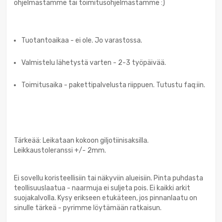
ohjelmastamme tai toimitusohjelmastamme :)
Tuotantoaikaa - ei ole. Jo varastossa.
Valmistelu lähetystä varten - 2-3 työpäivää.
Toimitusaika - pakettipalvelusta riippuen. Tutustu faq:iin.
Tärkeää: Leikataan kokoon giljotiinisaksilla.
Leikkaustoleranssi +/- 2mm.
Ei sovellu koristeellisiin tai näkyviin alueisiin. Pinta puhdasta
teollisuuslaatua - naarmuja ei suljeta pois. Ei kaikki arkit
suojakalvolla. Kysy erikseen etukäteen, jos pinnanlaatu on
sinulle tärkeä - pyrimme löytämään ratkaisun.