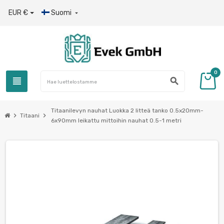
EUR €
Suomi

0
view_headline
search
Titaanilevyn nauhat Luokka 2 litteä tanko 0.5x20mm-
chevron_right
chevron_right
Titaani
6x90mm leikattu mittoihin nauhat 0.5-1 metri