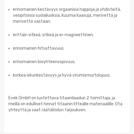
erinomainen kestävyys orgaanisia happoja ja yhdisteitä,
vesipitoisia suolaliuoksia, kuumia kaasuja, merivettä ja
merivettä vastaan;
erittäin sitkeä, sitkeä ja ei-magneettinen;
erinomainen hitsattavuus;
erinomainen bioyhteensopivuus;
korkea iskunkestävyys ja hyvä virumismurtolujuus.
Evek GmbH on luotettava titaanilaadun 2 toimittaja, ja
meillä on edulliset hinnat titaanin litteälle materiaalille. Ota
yhteyttä ja saat räätälöidyn tarjouksen.