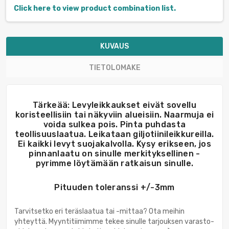
Click here to view product combination list.
KUVAUS
TIETOLOMAKE
Tärkeää: Levyleikkaukset eivät sovellu
koristeellisiin tai näkyviin alueisiin. Naarmuja ei
voida sulkea pois. Pinta puhdasta
teollisuuslaatua. Leikataan giljotiinileikkureilla.
Ei kaikki levyt suojakalvolla. Kysy erikseen, jos
pinnanlaatu on sinulle merkityksellinen -
pyrimme löytämään ratkaisun sinulle.
Pituuden toleranssi +/-3mm
Tarvitsetko eri teräslaatua tai -mittaa? Ota meihin
yhteyttä. Myyntitiimimme tekee sinulle tarjouksen varasto-