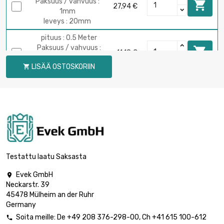
Paksuus / vahvuus :

27,94 €
1mm
leveys : 20mm
pituus : 0.5 Meter
Paksuus / vahvuus :

11,18 €
0.5mm
LISÄÄ OSTOSKORIIN

leveys : 25mm
pituus : 1 Meter
Paksuus / vahvuus :

22,35 €
0.5mm
leveys : 25mm
pituus : 0.5 Meter
Paksuus / vahvuus :

13,97 €
0.8mm
Testattu laatu Saksasta
leveys : 25mm
Evek GmbH

pituus : 1 Meter
Neckarstr. 39
Paksuus / vahvuus :

27,94 €
45478 Mülheim an der Ruhr
0.8mm
Germany
leveys : 25mm
Soita meille:
De
+49 208 376-298-00
, Ch
+41 615 100-612

pituus : 0.5 Meter