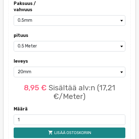
Paksuus /
vahvuus
pituus
leveys
8,95 €
Sisältää alv:n
(17,21
€/Meter)
Määrä
shopping_cart
LISÄÄ OSTOSKORIIN