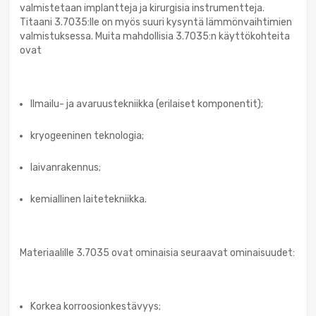
valmistetaan implantteja ja kirurgisia instrumentteja.
Titaani 3.7035:lle on myös suuri kysyntä lämmönvaihtimien
valmistuksessa. Muita mahdollisia 3.7035:n käyttökohteita
ovat
Ilmailu- ja avaruustekniikka (erilaiset komponentit);
kryogeeninen teknologia;
laivanrakennus;
kemiallinen laitetekniikka.
Materiaalille 3.7035 ovat ominaisia seuraavat ominaisuudet:
Korkea korroosionkestävyys;