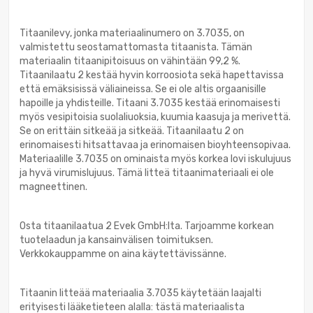
Titaanilevy, jonka materiaalinumero on 3.7035, on
valmistettu seostamattomasta titaanista. Tämän
materiaalin titaanipitoisuus on vähintään 99,2 %.
Titaanilaatu 2 kestää hyvin korroosiota sekä hapettavissa
että emäksisissä väliaineissa. Se ei ole altis orgaanisille
hapoille ja yhdisteille. Titaani 3.7035 kestää erinomaisesti
myös vesipitoisia suolaliuoksia, kuumia kaasuja ja merivettä.
Se on erittäin sitkeää ja sitkeää. Titaanilaatu 2 on
erinomaisesti hitsattavaa ja erinomaisen bioyhteensopivaa.
Materiaalille 3.7035 on ominaista myös korkea lovi iskulujuus
ja hyvä virumislujuus. Tämä litteä titaanimateriaali ei ole
magneettinen.
Osta titaanilaatua 2 Evek GmbH:lta. Tarjoamme korkean
tuotelaadun ja kansainvälisen toimituksen.
Verkkokauppamme on aina käytettävissänne.
Titaanin litteää materiaalia 3.7035 käytetään laajalti
erityisesti lääketieteen alalla: tästä materiaalista