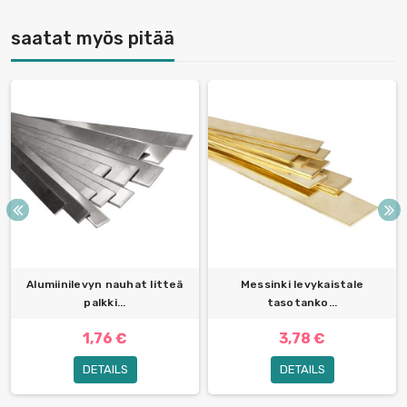
saatat myös pitää
Alumiinilevyn nauhat litteä
Messinki levykaistale
palkki...
tasotanko...
1,76 €
3,78 €
DETAILS
DETAILS