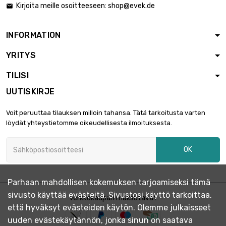
Kirjoita meille osoitteeseen:
shop@evek.de

Paksuus / vahvuus :

17,47 €
1mm
leveys : 25mm
INFORMATION
pituus : 1 Meter
YRITYS
Paksuus / vahvuus :

34,91 €
1mm
TILISI
leveys : 25mm
UUTISKIRJE
pituus : 0.5 Meter
Paksuus / vahvuus :

20,96 €
Voit peruuttaa tilauksen milloin tahansa. Tätä tarkoitusta varten
1.5mm
löydät yhteystietomme oikeudellisesta ilmoituksesta.
leveys : 25mm
pituus : 1 Meter
OK
Paksuus / vahvuus :

41,90 €
1.5mm
leveys : 25mm
Parhaan mahdollisen kokemuksen tarjoamiseksi tämä
pituus : 0.5 Meter
sivusto käyttää evästeitä. Sivustosi käyttö tarkoittaa,
Paksuus / vahvuus :
Verkkokaupan maksutavat

13,42 €
että hyväksyt evästeiden käytön. Olemme julkaisseet
0.5mm
leveys : 30mm
uuden evästekäytännön, jonka sinun on saatava