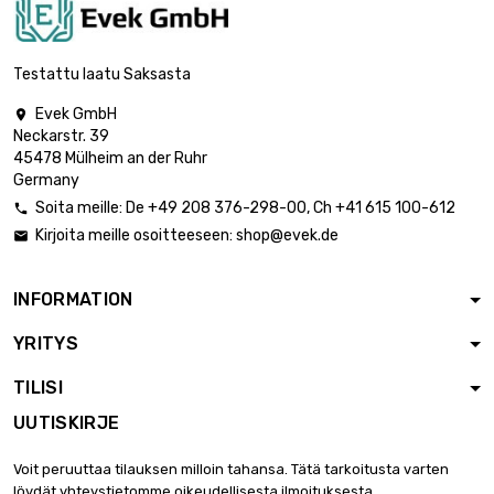
inch)
pituus : 1 Meter x
100 st/pc

2 456,41 €
Testattu laatu Saksasta
halkaisija : 4mm
(≈5/32 inch)
Evek GmbH

Neckarstr. 39
pituus : 1 Meter x 50
45478 Mülheim an der Ruhr
st/pc

1 919,15 €
Germany
halkaisija : 5mm
(≈13/64 inch)
Soita meille:
De
+49 208 376-298-00
, Ch
+41 615 100-612

Kirjoita meille osoitteeseen:
shop@evek.de

pituus : 1 Meter x
100 st/pc

3 838,17 €
halkaisija : 5mm
INFORMATION
(≈13/64 inch)
YRITYS
pituus : 1 Meter x
50 st/pc

2 763,51 €
TILISI
halkaisija : 6mm
(≈15/64 inch)
UUTISKIRJE
pituus : 1 Meter x
50 st/pc
Voit peruuttaa tilauksen milloin tahansa. Tätä tarkoitusta varten

3 095,33 €
halkaisija :
löydät yhteystietomme oikeudellisesta ilmoituksesta.