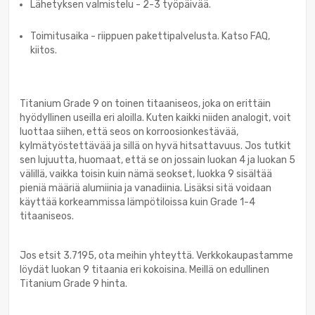
Lähetyksen valmistelu - 2-3 työpäivää.
Toimitusaika - riippuen pakettipalvelusta. Katso FAQ,
kiitos.
Titanium Grade 9 on toinen titaaniseos, joka on erittäin
hyödyllinen useilla eri aloilla. Kuten kaikki niiden analogit, voit
luottaa siihen, että seos on korroosionkestävää,
kylmätyöstettävää ja sillä on hyvä hitsattavuus. Jos tutkit
sen lujuutta, huomaat, että se on jossain luokan 4 ja luokan 5
välillä, vaikka toisin kuin nämä seokset, luokka 9 sisältää
pieniä määriä alumiinia ja vanadiinia. Lisäksi sitä voidaan
käyttää korkeammissa lämpötiloissa kuin Grade 1-4
titaaniseos.
Jos etsit 3.7195, ota meihin yhteyttä. Verkkokaupastamme
löydät luokan 9 titaania eri kokoisina. Meillä on edullinen
Titanium Grade 9 hinta.