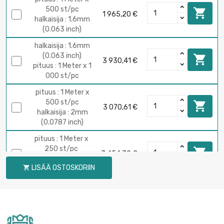
500 st/pc

1 965,20 €
halkaisija : 1.6mm
(0.063 inch)
halkaisija : 1.6mm
(0.063 inch)

3 930,41 €
pituus : 1 Meter x 1
000 st/pc
pituus : 1 Meter x
500 st/pc

3 070,61 €
halkaisija : 2mm
(0.0787 inch)
pituus : 1 Meter x
250 st/pc

3 454,39 €
halkaisija : 3mm
LISÄÄ OSTOSKORIIN

(0.1181 inch)
pituus : 1 Meter x
250 st/pc

halkaisija :
3 869,17 €
3.175mm (≈1/8