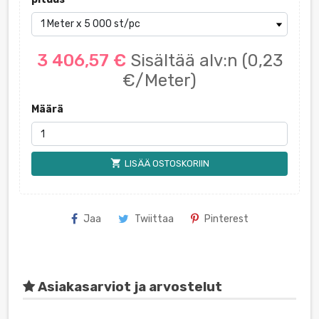
3 406,57 €
Sisältää alv:n
(0,23
€/Meter)
Määrä
shopping_cart
LISÄÄ OSTOSKORIIN
Jaa
Twiittaa
Pinterest
Asiakasarviot ja arvostelut