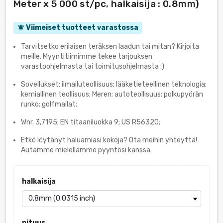
Meter x 5 000 st/pc, halkaisija : 0.8mm)
Viimeiset tuotteet varastossa
notifications_active
Tarvitsetko erilaisen teräksen laadun tai mitan? Kirjoita
meille. Myyntitiimimme tekee tarjouksen
varastoohjelmasta tai toimitusohjelmasta :)
Sovellukset: ilmailuteollisuus; lääketieteellinen teknologia;
kemiallinen teollisuus; Meren; autoteollisuus; polkupyörän
runko; golfmailat;
Wnr. 3,7195; EN titaaniluokka 9; US R56320;
Etkö löytänyt haluamiasi kokoja? Ota meihin yhteyttä!
Autamme mielellämme pyyntösi kanssa.
halkaisija
pituus