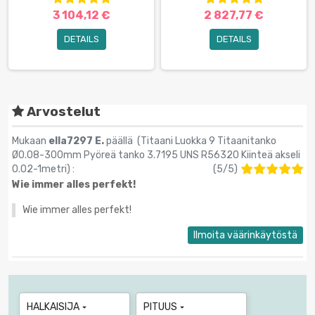
3 104,12 €
2 827,77 €
DETAILS
DETAILS
Arvostelut
Mukaan
ella7297 E.
päällä (
Titaani Luokka 9 Titaanitanko
Ø0.08-300mm Pyöreä tanko 3.7195 UNS R56320 Kiinteä akseli
0.02-1metri
) :
(
5
/
5
)
Wie immer alles perfekt!
Wie immer alles perfekt!
Ilmoita väärinkäytöstä
HALKAISIJA
PITUUS

