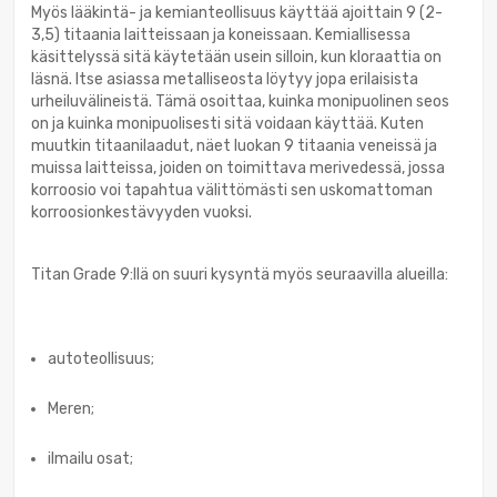
Myös lääkintä- ja kemianteollisuus käyttää ajoittain 9 (2-
3,5) titaania laitteissaan ja koneissaan. Kemiallisessa
käsittelyssä sitä käytetään usein silloin, kun kloraattia on
läsnä. Itse asiassa metalliseosta löytyy jopa erilaisista
urheiluvälineistä. Tämä osoittaa, kuinka monipuolinen seos
on ja kuinka monipuolisesti sitä voidaan käyttää. Kuten
muutkin titaanilaadut, näet luokan 9 titaania veneissä ja
muissa laitteissa, joiden on toimittava merivedessä, jossa
korroosio voi tapahtua välittömästi sen uskomattoman
korroosionkestävyyden vuoksi.
Titan Grade 9:llä on suuri kysyntä myös seuraavilla alueilla:
autoteollisuus;
Meren;
ilmailu osat;