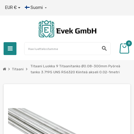
EUR €
Suomi

0
view_headline
search
Titaani Luokka 9 Titaanitanko Ø0.08-300mm Pyöreä
chevron_right
chevron_right
Titaani
tanko 3.7195 UNS R56320 Kiinteä akseli 0.02-1metri