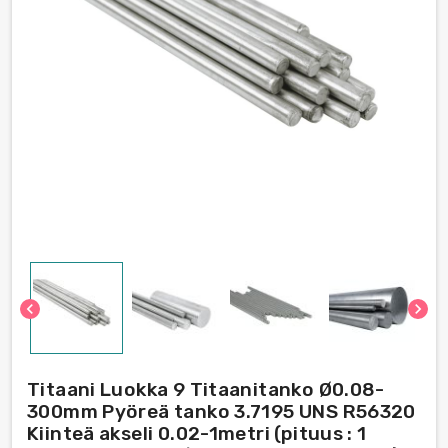
chevron_left
chevron_right
Titaani Luokka 9 Titaanitanko Ø0.08-
300mm Pyöreä tanko 3.7195 UNS R56320
Kiinteä akseli 0.02-1metri (pituus : 1