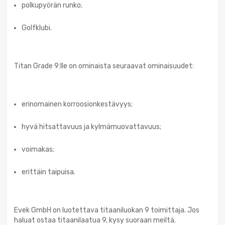
polkupyörän runko;
Golfklubi.
Titan Grade 9:lle on ominaista seuraavat ominaisuudet:
erinomainen korroosionkestävyys;
hyvä hitsattavuus ja kylmämuovattavuus;
voimakas;
erittäin taipuisa.
Evek GmbH on luotettava titaaniluokan 9 toimittaja. Jos
haluat ostaa titaanilaatua 9, kysy suoraan meiltä.