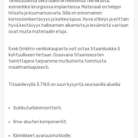
teollisuudessa sekä lääketieteellisessä tekniikassa,
esimerkiksi kirurgisissa implanteissa. Materiaali on helppo
hitsata ja kuumamuovata. Sillä on erinomainen
korroosionkestävyys ja korkea lujuus. Hyvä sitkeys ja erittäin
hyvä kestävyys halkeamien alkamista ja leviämistä vastaan
ovat muita materiaalin etuja.
Evek GmbH:n verkkokaupasta voit ostaa titaaniluokka 5
kohtuulliseen hintaan. Osaavana titaaniseosten
toimittajana tarjoamme mutkatonta toimitusta
maailmanlaajuisesti.
Titaanilevyllä 3.7165 on suuri kysyntä seuraavilla alueilla:
Suihkuturbiinimoottorit;
Ilma-alusten komponentit;
Kiinnikkeet avaruusmatkoille;