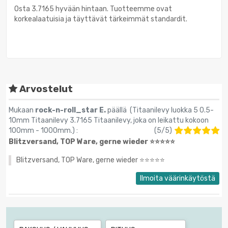
Osta 3.7165 hyvään hintaan. Tuotteemme ovat
korkealaatuisia ja täyttävät tärkeimmät standardit.
Arvostelut
Mukaan
rock-n-roll_star E.
päällä (
Titaanilevy luokka 5 0.5-
10mm Titaanilevy 3.7165 Titaanilevy, joka on leikattu kokoon
100mm - 1000mm.
) :
(
5
/
5
)
Blitzversand, TOP Ware, gerne wieder ⭐️⭐️⭐️⭐️⭐️
Blitzversand, TOP Ware, gerne wieder ⭐️⭐️⭐️⭐️⭐️
Ilmoita väärinkäytöstä