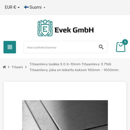
EUR €
Suomi

0
view_headline
search
Titaanilevy luokka 5 0.5-10mm Titaanilevy 3.7165
chevron_right
chevron_right
Titaani
Titaanilevy, joka on leikattu kokoon 100mm - 1000mm.