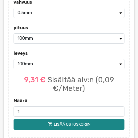
vahvuus
pituus
leveys
9,31 €
Sisältää alv:n
(0,09
€/Meter)
Määrä
shopping_cart
LISÄÄ OSTOSKORIIN