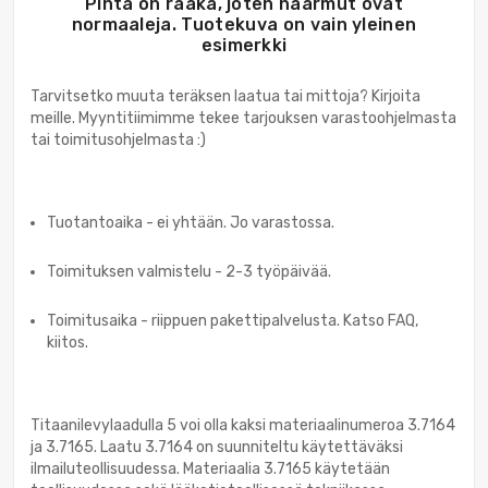
Pinta on raaka, joten naarmut ovat
normaaleja. Tuotekuva on vain yleinen
esimerkki
Tarvitsetko muuta teräksen laatua tai mittoja? Kirjoita
meille. Myyntitiimimme tekee tarjouksen varastoohjelmasta
tai toimitusohjelmasta :)
Tuotantoaika - ei yhtään. Jo varastossa.
Toimituksen valmistelu - 2-3 työpäivää.
Toimitusaika - riippuen pakettipalvelusta. Katso FAQ,
kiitos.
Titaanilevylaadulla 5 voi olla kaksi materiaalinumeroa 3.7164
ja 3.7165. Laatu 3.7164 on suunniteltu käytettäväksi
ilmailuteollisuudessa. Materiaalia 3.7165 käytetään