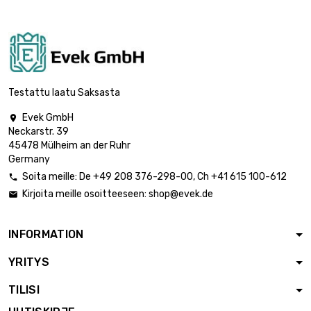
0.5mm

55,87 €
leveys : 100mm
pituus : 600mm
Paksuus / vahvuus :
0.5mm

65,18 €
leveys : 100mm
Testattu laatu Saksasta
pituus : 700mm
Evek GmbH

Paksuus / vahvuus :
Neckarstr. 39
0.5mm

74,50 €
45478 Mülheim an der Ruhr
leveys : 100mm
Germany
pituus : 800mm
Soita meille:
De
+49 208 376-298-00
, Ch
+41 615 100-612

Paksuus / vahvuus :
Kirjoita meille osoitteeseen:
shop@evek.de

0.5mm

83,81 €
leveys : 100mm
pituus : 900mm
INFORMATION
Paksuus / vahvuus :
YRITYS
0.5mm

93,12 €
leveys : 100mm
TILISI
pituus : 1000mm