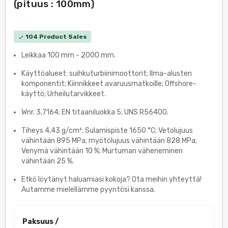
(pituus : 100mm)
104 Product Sales
check
Leikkaa 100 mm - 2000 mm.
Käyttöalueet: suihkuturbiinimoottorit; Ilma-alusten
komponentit; Kiinnikkeet avaruusmatkoille; Offshore-
käyttö; Urheilutarvikkeet.
Wnr. 3,7164; EN titaaniluokka 5; UNS R56400.
Tiheys 4,43 g/cm³; Sulamispiste 1650 °C; Vetolujuus
vähintään 895 MPa; myötölujuus vähintään 828 MPa;
Venymä vähintään 10 %; Murtuman väheneminen
vähintään 25 %.
Etkö löytänyt haluamiasi kokoja? Ota meihin yhteyttä!
Autamme mielellämme pyyntösi kanssa.
Paksuus /