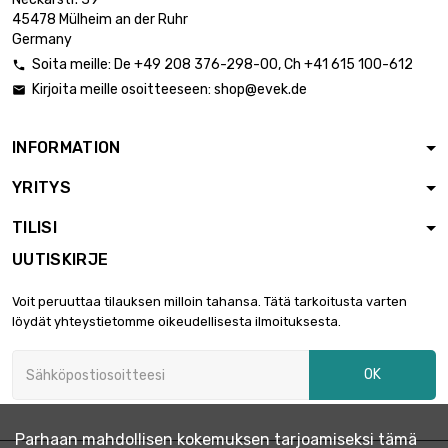
pituus : 0.02 Meter

0,88 €
45478 Mülheim an der Ruhr
halkaisija : 5mm
Germany
Soita meille:
De
+49 208 376-298-00
, Ch
+41 615 100-612

Kirjoita meille osoitteeseen:
shop@evek.de

pituus : 0.05 Meter

0,88 €
halkaisija : 5mm
INFORMATION
YRITYS
pituus : 0.1 Meter

1,36 €
halkaisija : 5mm
TILISI
UUTISKIRJE
pituus : 0.2 Meter

2,54 €
Voit peruuttaa tilauksen milloin tahansa. Tätä tarkoitusta varten
halkaisija : 5mm
löydät yhteystietomme oikeudellisesta ilmoituksesta.
OK
pituus : 0.3 Meter

3,29 €
halkaisija : 5mm
Parhaan mahdollisen kokemuksen tarjoamiseksi tämä