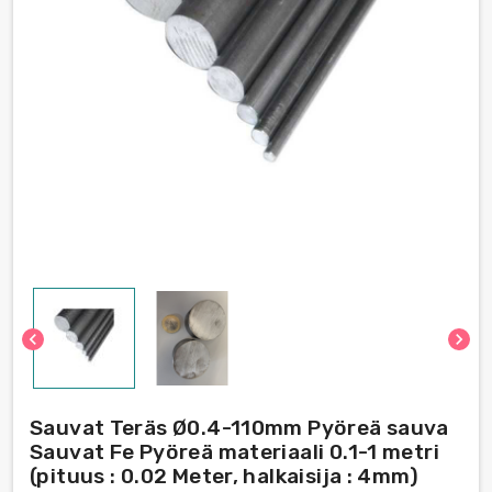
chevron_left
chevron_right
Sauvat Teräs Ø0.4-110mm Pyöreä sauva
Sauvat Fe Pyöreä materiaali 0.1-1 metri
(pituus : 0.02 Meter, halkaisija : 4mm)