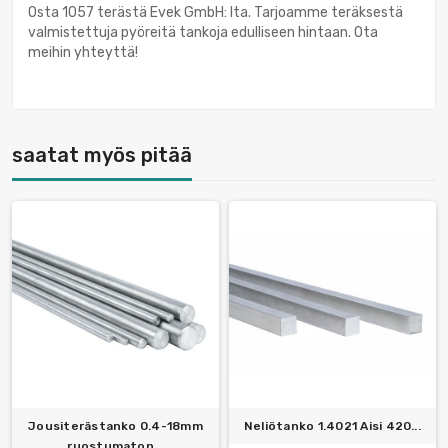
Osta 1057 terästä Evek GmbH: lta. Tarjoamme teräksestä
valmistettuja pyöreitä tankoja edulliseen hintaan. Ota
meihin yhteyttä!
saatat myös pitää
Jousiterästanko 0.4-18mm
Neliötanko 1.4021 Aisi 420...
ruostumaton...