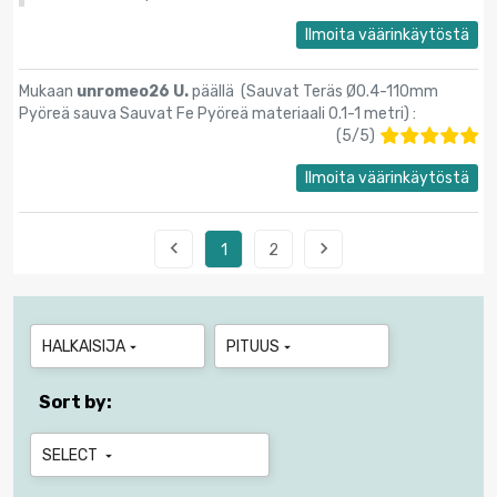
Ilmoita väärinkäytöstä
Mukaan
unromeo26 U.
päällä (
Sauvat Teräs Ø0.4-110mm
Pyöreä sauva Sauvat Fe Pyöreä materiaali 0.1-1 metri
) :
(
5
/
5
)
Ilmoita väärinkäytöstä


1
2
HALKAISIJA
PITUUS


Sort by:
SELECT
