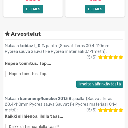
DETAILS
DETAILS
Arvostelut
Mukaan
tobiazl_0 T.
päällä (
Sauvat Teräs Ø0.4-110mm
Pyöreä sauva Sauvat Fe Pyöreä materiaali 0.1-1 metri
) :
(
5
/
5
)
Nopea toimitus. Top....
Nopea toimitus. Top.
Ilmoita väärinkäytöstä
Mukaan
bananenpfluecker2013 B.
päällä (
Sauvat Teräs
Ø0.4-110mm Pyöreä sauva Sauvat Fe Pyöreä materiaali 0.1-1
metri
) :
(
5
/
5
)
Kaikki oli hienoa, ilolla taas...
Kaikki oli hienoa, ilolla taas!!!