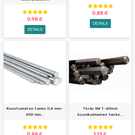
0,88 €
0,98 €
DETAILS
DETAILS
Ruostumaton tanko 0,4 mm–
Teräs SW 7-60mm
400 mm...
kuusikulmainen tanko...
0,88 €
1,13 €