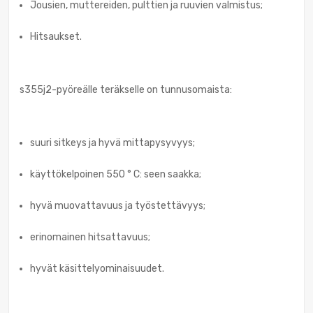
Jousien, muttereiden, pulttien ja ruuvien valmistus;
Hitsaukset.
s355j2-pyöreälle teräkselle on tunnusomaista:
suuri sitkeys ja hyvä mittapysyvyys;
käyttökelpoinen 550 ° C: seen saakka;
hyvä muovattavuus ja työstettävyys;
erinomainen hitsattavuus;
hyvät käsittelyominaisuudet.