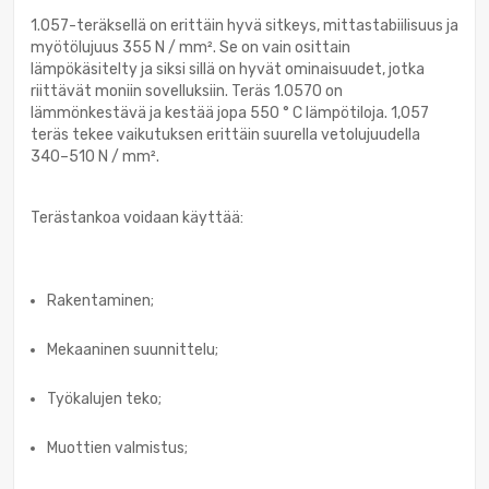
1.057-teräksellä on erittäin hyvä sitkeys, mittastabiilisuus ja
myötölujuus 355 N / mm². Se on vain osittain
lämpökäsitelty ja siksi sillä on hyvät ominaisuudet, jotka
riittävät moniin sovelluksiin. Teräs 1.0570 on
lämmönkestävä ja kestää jopa 550 ° C lämpötiloja. 1,057
teräs tekee vaikutuksen erittäin suurella vetolujuudella
340–510 N / mm².
Terästankoa voidaan käyttää:
Rakentaminen;
Mekaaninen suunnittelu;
Työkalujen teko;
Muottien valmistus;