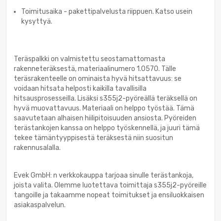
Toimitusaika - pakettipalvelusta riippuen. Katso usein
kysyttyä.
Teräspalkki on valmistettu seostamattomasta
rakenneteräksestä, materiaalinumero 1.0570. Tälle
teräsrakenteelle on ominaista hyvä hitsattavuus: se
voidaan hitsata helposti kaikilla tavallisilla
hitsausprosesseilla. Lisäksi s355j2-pyöreällä teräksellä on
hyvä muovattavuus. Materiaali on helppo työstää. Tämä
saavutetaan alhaisen hiilipitoisuuden ansiosta. Pyöreiden
terästankojen kanssa on helppo työskennellä, ja juuri tämä
tekee tämäntyyppisestä teräksestä niin suositun
rakennusalalla.
Evek GmbH: n verkkokauppa tarjoaa sinulle terästankoja,
joista valita. Olemme luotettava toimittaja s355j2-pyöreille
tangoille ja takaamme nopeat toimitukset ja ensiluokkaisen
asiakaspalvelun.