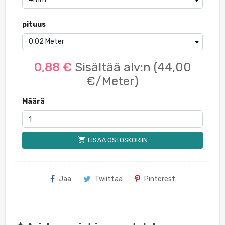
pituus
0,88 €
Sisältää alv:n
(44,00
€/Meter)
Määrä
shopping_cart
LISÄÄ OSTOSKORIIN
Jaa
Twiittaa
Pinterest