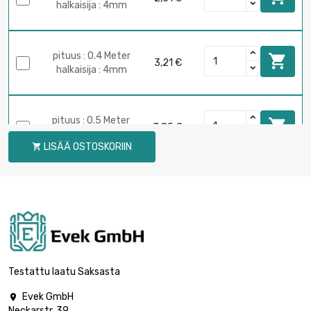
halkaisija : 4mm
pituus : 0.4 Meter

3,21 €
halkaisija : 4mm
pituus : 0.5 Meter

3,85 €
halkaisija : 4mm
LISÄÄ OSTOSKORIIN

pituus : 0.75 Meter

5,30 €
halkaisija : 4mm
pituus : 1 Meter

6,43 €
halkaisija : 4mm
Testattu laatu Saksasta
Evek GmbH

Neckarstr. 39