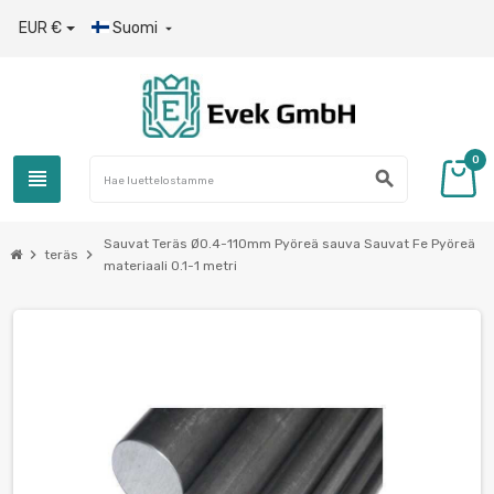
EUR €
Suomi

0
view_headline
search
Sauvat Teräs Ø0.4-110mm Pyöreä sauva Sauvat Fe Pyöreä
chevron_right
chevron_right
teräs
materiaali 0.1-1 metri