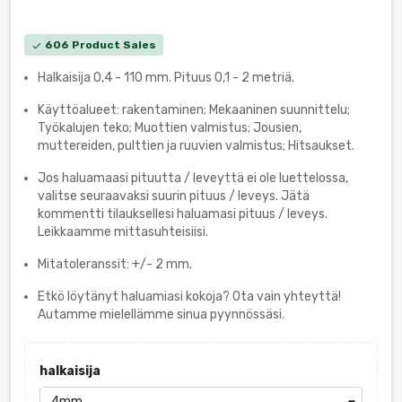
606 Product Sales
check
Halkaisija 0,4 - 110 mm. Pituus 0,1 - 2 metriä.
Käyttöalueet: rakentaminen; Mekaaninen suunnittelu;
Työkalujen teko; Muottien valmistus; Jousien,
muttereiden, pulttien ja ruuvien valmistus; Hitsaukset.
Jos haluamaasi pituutta / leveyttä ei ole luettelossa,
valitse seuraavaksi suurin pituus / leveys. Jätä
kommentti tilauksellesi haluamasi pituus / leveys.
Leikkaamme mittasuhteisiisi.
Mitatoleranssit: +/- 2 mm.
Etkö löytänyt haluamiasi kokoja? Ota vain yhteyttä!
Autamme mielellämme sinua pyynnössäsi.
halkaisija