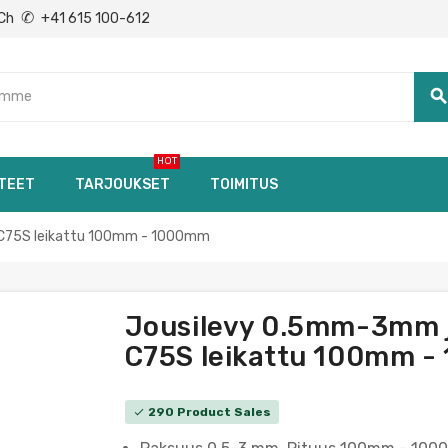
✆
Ch
+41 615 100-612
searc
HOT
TEET
TARJOUKSET
TOIMITUS
y C75S leikattu 100mm - 1000mm
Jousilevy 0.5mm-3mm jo
C75S leikattu 100mm -
290 Product Sales
check