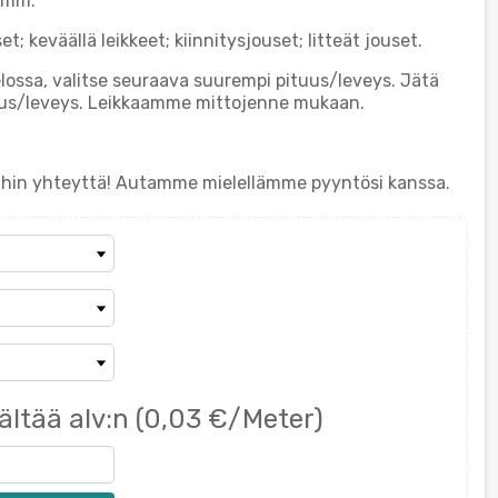
0mm.
t; keväällä leikkeet; kiinnitysjouset; litteät jouset.
elossa, valitse seuraava suurempi pituus/leveys. Jätä
uus/leveys. Leikkaamme mittojenne mukaan.
eihin yhteyttä! Autamme mielellämme pyyntösi kanssa.
ältää alv:n
(0,03 €/Meter)