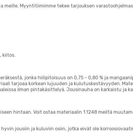
ita meille. Myyntitiimimme tekee tarjouksen varastoohjelmas
 kiitos.
räksestä, jonka hiilipitoisuus on 0,75 - 0,80 % ja mangaani
ali tarjoaa korkean lujuuden ja kulutuskestävyyden. Materiaa
eissa ilman pintakäsittelyä. Jousinauha on karkaistu ja karkai
een hintaan. Voit ostaa materiaalin 1.1248 meiltä muutamal
yvin jousiin ja kuluviin osiin, jotka eivät ole korroosiovaat