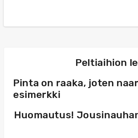
Peltiaihion 
Pinta on raaka, joten naa
esimerkki
Huomautus! Jousinauhan,