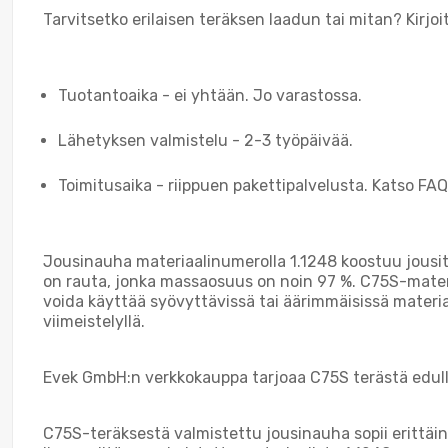
Tarvitsetko erilaisen teräksen laadun tai mitan? Kirjo
Tuotantoaika - ei yhtään. Jo varastossa.
Lähetyksen valmistelu - 2-3 työpäivää.
Toimitusaika - riippuen pakettipalvelusta. Katso FAQ,
Jousinauha materiaalinumerolla 1.1248 koostuu jousite
on rauta, jonka massaosuus on noin 97 %. C75S-materia
voida käyttää syövyttävissä tai äärimmäisissä materiaal
viimeistelyllä.
Evek GmbH:n verkkokauppa tarjoaa C75S terästä edullis
C75S-teräksestä valmistettu jousinauha sopii erittäin h