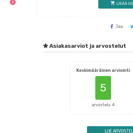
chevron_right
shopping_cart
LISÄÄ OS
Jaa
Asiakasarviot ja arvostelut
Keskimääräinen arviointi
5
arvostelu: 4
LUE ARVOSTE