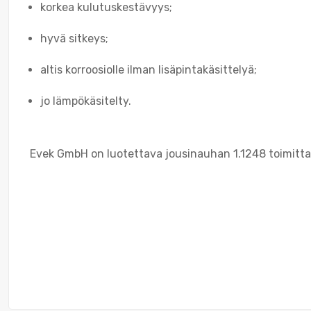
korkea kulutuskestävyys;
hyvä sitkeys;
altis korroosiolle ilman lisäpintakäsittelyä;
jo lämpökäsitelty.
Evek GmbH on luotettava jousinauhan 1.1248 toimitta