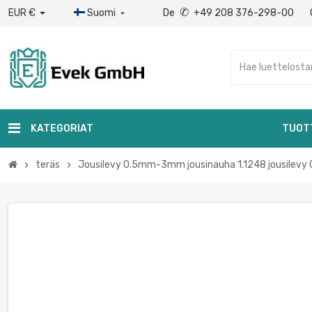
✆
EUR €
Suomi
De
+49 208 376-298-00

KATEGORIAT
TUOT
teräs
Jousilevy 0.5mm-3mm jousinauha 1.1248 jousilev
chevron_right
chevron_right