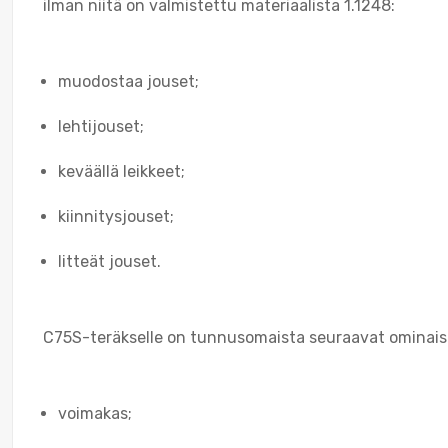
ilman niitä on valmistettu materiaalista 1.1248:
muodostaa jouset;
lehtijouset;
keväällä leikkeet;
kiinnitysjouset;
litteät jouset.
C75S-teräkselle on tunnusomaista seuraavat ominai
voimakas;