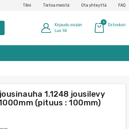
Tilini
Tietoa meistä
Ota yhteyttä
FAQ
0
Kirjaudu sisään
Ostoskori
h
Luo tili
0,00 €
usinauha 1.1248 jousilevy
 1000mm (pituus : 100mm)