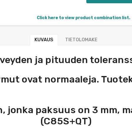
Click here to view product combination list.
KUVAUS
TIETOLOMAKE
leveyden ja pituuden toleran
rmut ovat normaaleja. Tuotek
 jonka paksuus on 3 mm, ma
(C85S+QT)