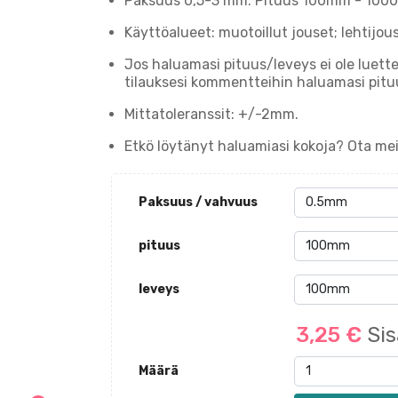
Paksuus 0,5-3 mm. Pituus 100mm - 100
Käyttöalueet: muotoillut jouset; lehtijouse
Jos haluamasi pituus/leveys ei ole luett
tilauksesi kommentteihin haluamasi pit
Mittatoleranssit: +/-2mm.
Etkö löytänyt haluamiasi kokoja? Ota m
Paksuus / vahvuus
pituus
leveys
3,25 €
Sis
Määrä