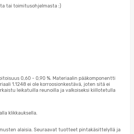
ta tai toimitusohjelmasta :)
pitoisuus 0,60 - 0,90 %. Materiaalin pääkomponentti
li 1.1248 ei ole korroosionkestävä, joten sitä ei
stu leikatuilla reunoilla ja valkoiseksi kiillotetulla
la klikkauksella.
imusten alaisia. Seuraavat tuotteet pintakäsittelyllä ja