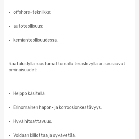
offshore-tekniikka;
autoteollisuus;
kemianteollisuudessa.
Räätälöidyllä ruostumattomalla teräslevyllä on seuraavat
ominaisuudet:
Helppo käsitellä;
Erinomainen hapon- ja korroosionkestävyys;
Hyvä hitsattavuus;
Voidaan kiillottaa ja syvävetää;