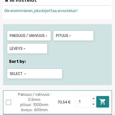
Arvostelut
Ole ensimmäinen, joka kirjoittaa arvostelusi !
PAKSUUS / VAHVUUS
PITUUS


LEVEYS

Sort by:
SELECT

Paksuus / vahvuus :
0.5mm

70,54 €
pituus : 1000mm
leveys : 600mm