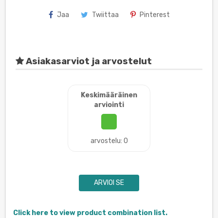
Jaa
Twiittaa
Pinterest
Asiakasarviot ja arvostelut
Keskimääräinen
arviointi
arvostelu: 0
ARVIOI SE
Click here to view product combination list.