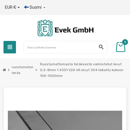
EUR €
Suomi

0
view_headline
search
Ruostumattomasta teräksestä valmistetut levyt
ruostumaton
chevron_right
chevron_right
0,5-8mm 1.4301 V2A VA levyt 304 leikattu kokoon
teräs
100-1000mm