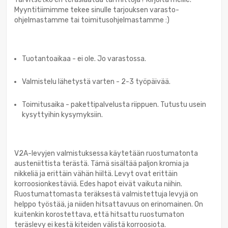
Myyntitiimimme tekee sinulle tarjouksen varasto-
ohjelmastamme tai toimitusohjelmastamme :)
Tuotantoaikaa - ei ole. Jo varastossa.
Valmistelu lähetystä varten - 2-3 työpäivää.
Toimitusaika - pakettipalvelusta riippuen. Tutustu usein
kysyttyihin kysymyksiin.
V2A-levyjen valmistuksessa käytetään ruostumatonta
austeniittista terästä. Tämä sisältää paljon kromia ja
nikkeliä ja erittäin vähän hiiltä. Levyt ovat erittäin
korroosionkestäviä. Edes hapot eivät vaikuta niihin.
Ruostumattomasta teräksestä valmistettuja levyjä on
helppo työstää, ja niiden hitsattavuus on erinomainen. On
kuitenkin korostettava, että hitsattu ruostumaton
teräslevy ei kestä kiteiden välistä korroosiota.