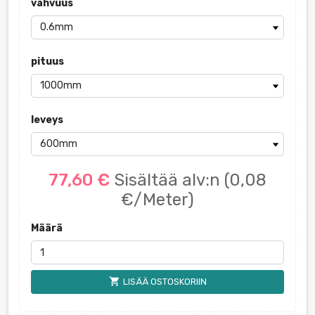
vahvuus
pituus
leveys
77,60 €
Sisältää alv:n
(0,08
€/Meter)
Määrä
shopping_cart
LISÄÄ OSTOSKORIIN