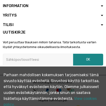
0.6mm
INFORMATION
pituus : 1000mm
YRITYS
leveys : 800mm

103,47 €
Paksuus / vahvuus :
TILISI
0.6mm
UUTISKIRJE
pituus : 1000mm
leveys : 900mm

116,40 €
Voit peruuttaa tilauksen milloin tahansa. Tätä tarkoitusta varten
Paksuus / vahvuus :
löydät yhteystietomme oikeudellisesta ilmoituksesta.
0.6mm
pituus : 1000mm
OK
leveys : 1000mm

150,42 €
Paksuus / vahvuus :
0.6mm
Parhaan mahdollisen kokemuksen tarjoamiseksi tämä
pituus : 1000mm
sivusto käyttää evästeitä. Sivustosi käyttö tarkoittaa,
Paksuus / vahvuus :
Verkkokaupan maksutavat

150,42 €
että hyväksyt evästeiden käytön. Olemme julkaisseet
0.6mm
leveys : 1200mm
uuden evästekäytännön, jonka sinun on saatava
lisätietoja käyttämistämme evästeistä.
View cookies
pituus : 1000mm
Nopea toimitus per
leveys : 1500mm
policy.
