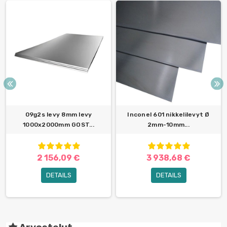
09g2s levy 8mm levy
Inconel 601 nikkelilevyt Ø
1000x2000mm GOST...
2mm-10mm...
2 156,09 €
3 938,68 €
DETAILS
DETAILS