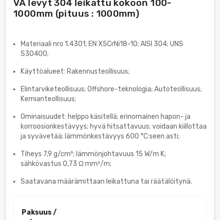
VA levyt 304 leikattu kokoon 100-
1000mm (pituus : 1000mm)
Materiaali nro 1.4301; EN X5CrNi18-10; AISI 304; UNS
S30400;
Käyttöalueet: Rakennusteollisuus;
Elintarviketeollisuus; Offshore-teknologia; Autoteollisuus;
Kemianteollisuus;
Ominaisuudet: helppo käsitellä; erinomainen hapon- ja
korroosionkestävyys; hyvä hitsattavuus; voidaan kiillottaa
ja syvävetää; lämmönkestävyys 600 °C:seen asti;
Tiheys 7,9 g/cm³; lämmönjohtavuus 15 W/m K;
sähkövastus 0,73 Ω mm²/m;
Saatavana määrämittaan leikattuna tai räätälöitynä.
Paksuus /