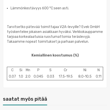
Lämmönkestävyys 600 °C:seen asti.
Tarvitsetko pätevää toimittajaa V2A-levyille? Evek GmbH
työskentelee jokaisen asiakkaan hyväksi. Verkkokauppamme
tarjoaa korkealaatuisia ruostumattomia teräslevyjä.
Takaamme nopeat toimitukset ja parhaan palvelun.
Kemiallinen koostumus
(%)
C
Si
Mn
P
S
Cr
Ni
N
0.07
1.0
2.0
0.045
0.03
17.5-19.5
8.0-10.5
0.11
saatat myös pitää