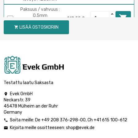
Paksuus / vahvuus :
0.5mm

218,55 €
pituus : 1000mm
LISÄÄ OSTOSKORIIN

leveys : 1500mm
Paksuus / vahvuus :
0.5mm

232,73 €
pituus : 1000mm
leveys : 1800mm
Paksuus / vahvuus :
0.5mm

308,97 €
pituus : 1000mm
Testattu laatu Saksasta
leveys : 2000mm
Evek GmbH

pituus : 1000mm
Neckarstr. 39
leveys : 600mm

77,60 €
45478 Mülheim an der Ruhr
Paksuus / vahvuus :
Germany
0.6mm
Soita meille:
De
+49 208 376-298-00
, Ch
+41 615 100-612

pituus : 1000mm
Kirjoita meille osoitteeseen:
shop@evek.de

leveys : 700mm

90,52 €
Paksuus / vahvuus :