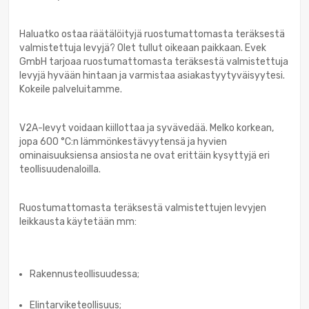
Haluatko ostaa räätälöityjä ruostumattomasta teräksestä
valmistettuja levyjä? Olet tullut oikeaan paikkaan. Evek
GmbH tarjoaa ruostumattomasta teräksestä valmistettuja
levyjä hyvään hintaan ja varmistaa asiakastyytyväisyytesi.
Kokeile palveluitamme.
V2A-levyt voidaan kiillottaa ja syvävedää. Melko korkean,
jopa 600 °C:n lämmönkestävyytensä ja hyvien
ominaisuuksiensa ansiosta ne ovat erittäin kysyttyjä eri
teollisuudenaloilla.
Ruostumattomasta teräksestä valmistettujen levyjen
leikkausta käytetään mm:
Rakennusteollisuudessa;
Elintarviketeollisuus;