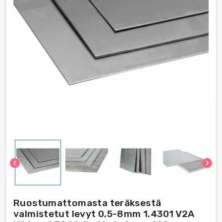
chevron_left
chevron_right
Ruostumattomasta teräksestä
valmistetut levyt 0,5-8mm 1.4301 V2A