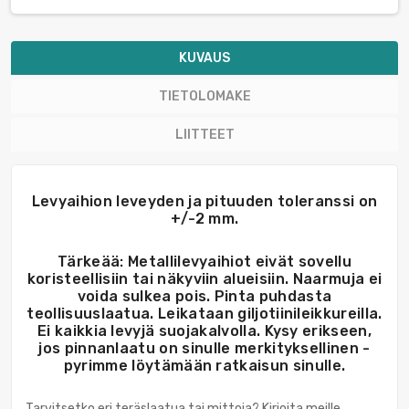
KUVAUS
TIETOLOMAKE
LIITTEET
Levyaihion leveyden ja pituuden toleranssi on
+/-2 mm.
Tärkeää: Metallilevyaihiot eivät sovellu
koristeellisiin tai näkyviin alueisiin. Naarmuja ei
voida sulkea pois. Pinta puhdasta
teollisuuslaatua. Leikataan giljotiinileikkureilla.
Ei kaikkia levyjä suojakalvolla. Kysy erikseen,
jos pinnanlaatu on sinulle merkityksellinen -
pyrimme löytämään ratkaisun sinulle.
Tarvitsetko eri teräslaatua tai mittoja? Kirjoita meille.