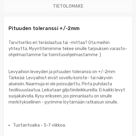
TIETOLOMAKE
Pituuden toleranssi +/-2mm
Tarvitsetko eri teräslaatua tai -mittaa? Ota meihin
yhteyttä. Myyntitiimimme tekee sinulle tarjouksen varasto-
ohjelmastamme tai toimitusohjelmastamme :)
Levyaihion leveyden ja pituuden toleranssi on +/-2mm
Tärkeää: Levyaihiot eivät sovellu koriste- tai näkyviin
alueisiin. Naarmuja ei ole poissuljettu. Pinta puhdasta
teollisuuslaatua. Leikataan giljotiinileikkureilla. Ei kaikki levyt
suojakalvolla. Kysy erikseen, jos pinnanlaatu on sinulle
merkityksellinen - pyrimme löytämään ratkaisun sinulle.
Tuotantoaika - 5-7 viikkoa.