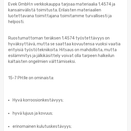
Evek GmbH:n verkkokauppa tarjoaa materiaalia 1.4574 ja
kansainvälistä toimitusta. Erilaisten materiaalien
luotettavana toimittajana toimitamme turvallisesti ja
helposti.
Ruostumattoman teräksen 1.4574 työstettävyys on
hyväksyttävä, mutta se saattaa kovuutensa vuoksi vaatia
erityisiä työstötekniikoita. Hitsaus on mahdollista, mutta
esilämmitys ja jälkikäsittely voivat olla tarpeen halkeilun
kaltaisten ongelmien välttämiseksi.
15-7 PH:lle on ominaista:
Hyvä korroosionkestävyys;
hyvä lujuus ja kovuus;
erinomainen kulutuskestävyys;