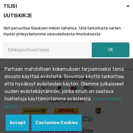
Paksuus / vahvuus
TILISI
: 4.06mm
UUTISKIRJE
pituus : 150mm
leveys : 150mm

4 080,01 €
Voit peruuttaa tilauksen milloin tahansa. Tätä tarkoitusta varten
Paksuus / vahvuus
löydät yhteystietomme oikeudellisesta ilmoituksesta.
: 4.75mm
OK
Parhaan mahdollisen kokemuksen tarjoamiseksi tämä
sivusto käyttää evästeitä. Sivustosi käyttö tarkoittaa,
Verkkokaupan maksutavat
että hyväksyt evästeiden käytön. Olemme julkaisseet
uuden evästekäytännön, jonka sinun on saatava
lisätietoja käyttämistämme evästeistä.
View cookies
Nopea toimitus per
policy.
Accept
Customise Cookies
© Evek GmbH 2008 - 2026