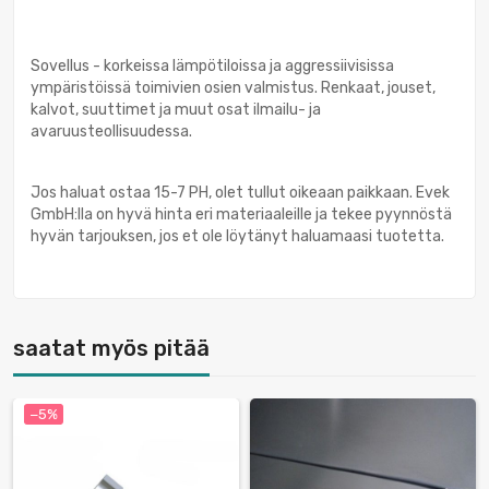
Sovellus - korkeissa lämpötiloissa ja aggressiivisissa
ympäristöissä toimivien osien valmistus. Renkaat, jouset,
kalvot, suuttimet ja muut osat ilmailu- ja
avaruusteollisuudessa.
Jos haluat ostaa 15-7 PH, olet tullut oikeaan paikkaan. Evek
GmbH:lla on hyvä hinta eri materiaaleille ja tekee pyynnöstä
hyvän tarjouksen, jos et ole löytänyt haluamaasi tuotetta.
saatat myös pitää
−5%