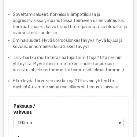
Soveltamisalueet: Korkeissa lämpötiloissa ja
aggressiivisissa ympäristöissä toimivien osien valmistus.
Renkaat, jouset, kalvot, suuttimet ja muut osat ilmailu- ja
avaruusteollisuudessa.
Ominaisuudet: Hyvä korroosionkestävyys; hyvä lujuus ja
kovuus; erinomainen kulutuskestävyys.
Tarvitsetko muita teräslaatuja tai mittoja? Ota meihin
yhteyttä. Myyntitiimimme tekee sinulle tarjouksen
varasto-ohjelmastamme tai toimitusohjelmastamme :)
Etkö löydä tarvitsemiasi kokoja? Ota vain yhteyttä
meihin! Autamme sinua mielellämme tiedusteluissasi.
Paksuus /
vahvuus