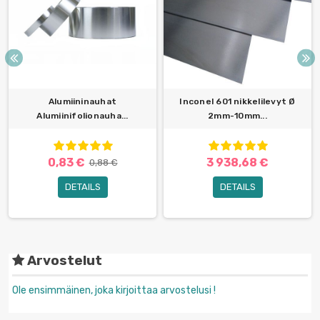
Alumiininauhat
Inconel 601 nikkelilevyt Ø
Alumiinifolionauha...
2mm-10mm...
0,83 €
3 938,68 €
0,88 €
DETAILS
DETAILS
Arvostelut
Ole ensimmäinen, joka kirjoittaa arvostelusi !