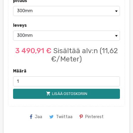
pituus
leveys
3 490,91 €
Sisältää alv:n
(11,62
€/Meter)
Määrä
shopping_cart
LISÄÄ OSTOSKORIIN
Jaa
Twiittaa
Pinterest