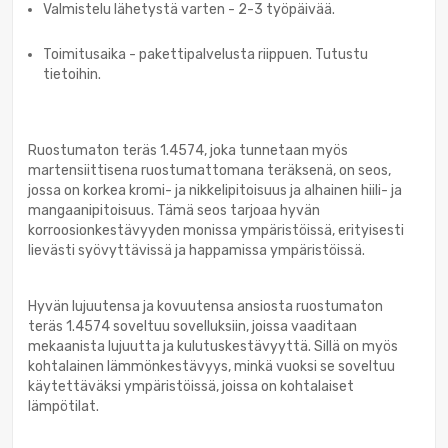
Valmistelu lähetystä varten - 2-3 työpäivää.
Toimitusaika - pakettipalvelusta riippuen. Tutustu
tietoihin.
Ruostumaton teräs 1.4574, joka tunnetaan myös
martensiittisena ruostumattomana teräksenä, on seos,
jossa on korkea kromi- ja nikkelipitoisuus ja alhainen hiili- ja
mangaanipitoisuus. Tämä seos tarjoaa hyvän
korroosionkestävyyden monissa ympäristöissä, erityisesti
lievästi syövyttävissä ja happamissa ympäristöissä.
Hyvän lujuutensa ja kovuutensa ansiosta ruostumaton
teräs 1.4574 soveltuu sovelluksiin, joissa vaaditaan
mekaanista lujuutta ja kulutuskestävyyttä. Sillä on myös
kohtalainen lämmönkestävyys, minkä vuoksi se soveltuu
käytettäväksi ympäristöissä, joissa on kohtalaiset
lämpötilat.