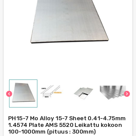
chevron_left
chevron_right
PH15-7 Mo Alloy 15-7 Sheet 0.41-4.75mm
1.4574 Plate AMS 5520 Leikattu kokoon
100-1000mm (pituus : 300mm)