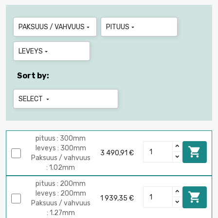
PAKSUUS / VAHVUUS
PITUUS


LEVEYS

Sort by:
SELECT

pituus : 300mm
leveys : 300mm

3 490,91 €
Paksuus / vahvuus
: 1.02mm
pituus : 200mm
leveys : 200mm

1 939,35 €
Paksuus / vahvuus
: 1.27mm