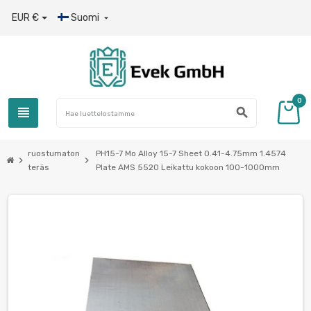
EUR €
Suomi

0
view_headline
search
ruostumaton
PH15-7 Mo Alloy 15-7 Sheet 0.41-4.75mm 1.4574
chevron_right
chevron_right
teräs
Plate AMS 5520 Leikattu kokoon 100-1000mm