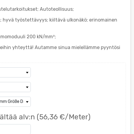
telutarkoitukset; Autoteollisuus;
 hyvä työstettävyys; kiiltävä ulkonäkö; erinomainen
kimmomoduuli 200 kN/mm²;
 meihin yhteyttä! Autamme sinua mielellämme pyyntösi
ältää alv:n
(56,36 €/Meter)