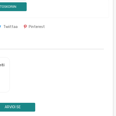
TOSKORIIN
Twiittaa
Pinterest
nti
ARVIOI SE