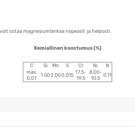
voit ostaa magnesiumlankaa nopeasti ja helposti.
Kemiallinen koostumus
(%)
C
Si
Mn
S
Cr
Ni
N
max.
17.5-
8.00-
1.00
2.00
0.015
0.11
0,07
19.5
10.5