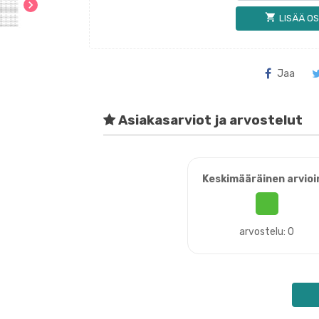
chevron_right
shopping_cart
LISÄÄ OS
Jaa
Asiakasarviot ja arvostelut
Keskimääräinen arvioi
arvostelu: 0