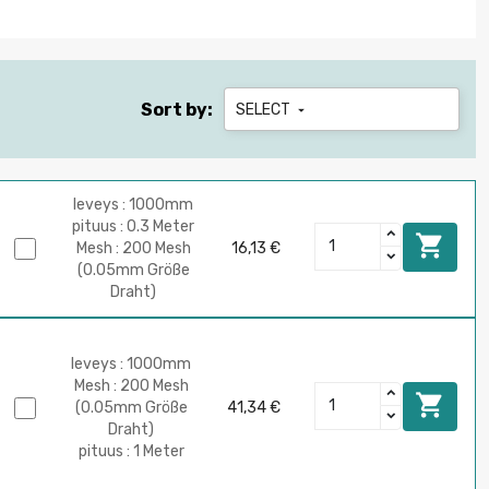
Sort by:
SELECT

leveys : 1000mm
pituus : 0.3 Meter

Mesh : 200 Mesh
16,13 €
(0.05mm Größe
Draht)
leveys : 1000mm
Mesh : 200 Mesh

(0.05mm Größe
41,34 €
Draht)
pituus : 1 Meter