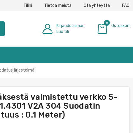
Tilini
Tietoa meistä
Ota yhteyttä
FAQ
0
Kirjaudu sisään
Ostoskori
h
Luo tili
0,00 €
odatusjärjestelmä
ksestä valmistettu verkko 5-
1.4301 V2A 304 Suodatin
tuus : 0.1 Meter)