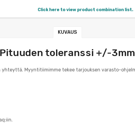
Click here to view product combination list.
KUVAUS
Pituuden toleranssi +/-3m
in yhteyttä. Myyntitiimimme tekee tarjouksen varasto-ohjelm
q:iin.