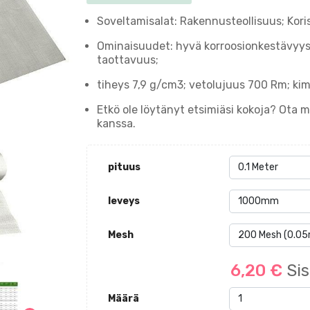
Soveltamisalat: Rakennusteollisuus; Koris
Ominaisuudet: hyvä korroosionkestävyys;
taottavuus;
tiheys 7,9 g/cm3; vetolujuus 700 Rm; 
Etkö ole löytänyt etsimiäsi kokoja? Ota
kanssa.
pituus
leveys
Mesh
6,20 €
Sis
Määrä