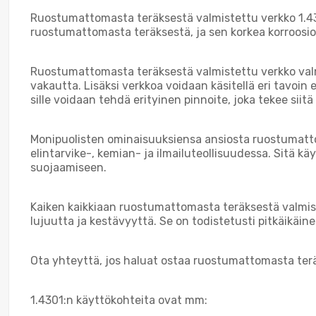
Ruostumattomasta teräksestä valmistettu verkko 1.430
ruostumattomasta teräksestä, ja sen korkea korroosion
Ruostumattomasta teräksestä valmistettu verkko valmis
vakautta. Lisäksi verkkoa voidaan käsitellä eri tavoin
sille voidaan tehdä erityinen pinnoite, joka tekee sii
Monipuolisten ominaisuuksiensa ansiosta ruostumatto
elintarvike-, kemian- ja ilmailuteollisuudessa. Sitä 
suojaamiseen.
Kaiken kaikkiaan ruostumattomasta teräksestä valmist
lujuutta ja kestävyyttä. Se on todistetusti pitkäikäine
Ota yhteyttä, jos haluat ostaa ruostumattomasta terä
1.4301:n käyttökohteita ovat mm: