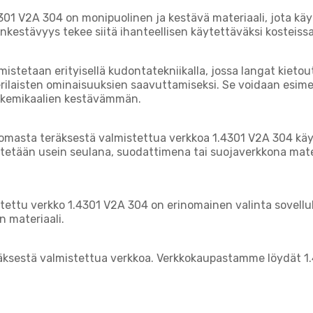
1 V2A 304 on monipuolinen ja kestävä materiaali, jota käyte
kestävyys tekee siitä ihanteellisen käytettäväksi kosteissa
tetaan erityisellä kudontatekniikalla, jossa langat kietout
 erilaisten ominaisuuksien saavuttamiseksi. Se voidaan esime
tä kemikaalien kestävämmän.
masta teräksestä valmistettua verkkoa 1.4301 V2A 304 käyte
käytetään usein seulana, suodattimena tai suojaverkkona ma
ettu verkko 1.4301 V2A 304 on erinomainen valinta sovelluk
n materiaali.
ksestä valmistettua verkkoa. Verkkokaupastamme löydät 1.4