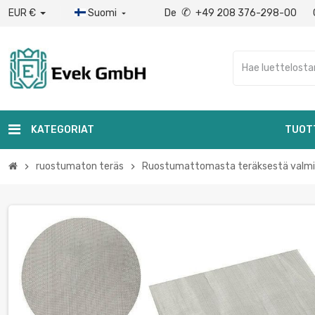
✆
EUR €
Suomi
De
+49 208 376-298-00

KATEGORIAT
TUOT
ruostumaton teräs
Ruostumattomasta teräksestä valmis
chevron_right
chevron_right