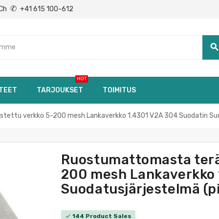
✆
Ch
+41 615 100-612
searc
HOT
TEET
TARJOUKSET
TOIMITUS
tettu verkko 5-200 mesh Lankaverkko 1.4301 V2A 304 Suodatin Su
Ruostumattomasta terä
200 mesh Lankaverkko 
Suodatusjärjestelmä (pi
144 Product Sales
check