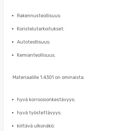
Rakennusteollisuus;
Koristelutarkoitukset;
Autoteollisuus;
Kemianteollisuus.
Materiaalille 1.4301 on ominaista:
hyvä korroosionkestävyys;
hyvä työstettävyys;
kiiltävä ulkonäkö;