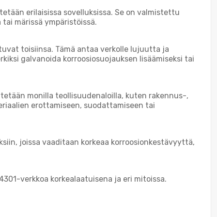
tään erilaisissa sovelluksissa. Se on valmistettu
 tai märissä ympäristöissä.
uvat toisiinsa. Tämä antaa verkolle lujuutta ja
rkiksi galvanoida korroosiosuojauksen lisäämiseksi tai
tään monilla teollisuudenaloilla, kuten rakennus-,
teriaalien erottamiseen, suodattamiseen tai
siin, joissa vaaditaan korkeaa korroosionkestävyyttä,
301-verkkoa korkealaatuisena ja eri mitoissa.