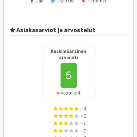
Jaa
Twiittaa
Pinterest
Asiakasarviot ja arvostelut
Keskimääräinen
arviointi
5
arvostelu: 4
- 4
- 0
- 0
- 0