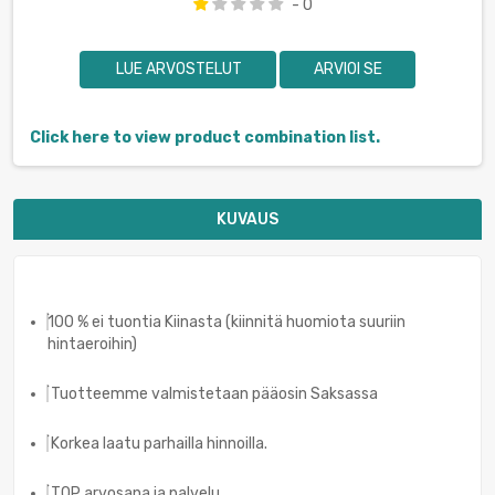
- 0
LUE ARVOSTELUT
ARVIOI SE
Click here to view product combination list.
KUVAUS
100 % ei tuontia Kiinasta (kiinnitä huomiota suuriin
hintaeroihin)
Tuotteemme valmistetaan pääosin Saksassa
Korkea laatu parhailla hinnoilla.
TOP arvosana ja palvelu