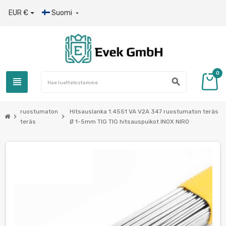
EUR €
Suomi

0
view_headline
search
ruostumaton
Hitsauslanka 1.4551 VA V2A 347 ruostumaton teräs
chevron_right
chevron_right
teräs
Ø 1-5mm TIG TIG hitsauspuikot INOX NIRO