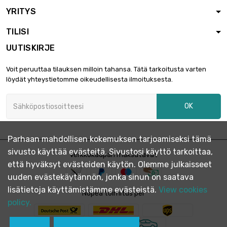
YRITYS
TILISI
UUTISKIRJE
Voit peruuttaa tilauksen milloin tahansa. Tätä tarkoitusta varten
löydät yhteystietomme oikeudellisesta ilmoituksesta.
OK
Parhaan mahdollisen kokemuksen tarjoamiseksi tämä
sivusto käyttää evästeitä. Sivustosi käyttö tarkoittaa,
Verkkokaupan maksutavat
että hyväksyt evästeiden käytön. Olemme julkaisseet
uuden evästekäytännön, jonka sinun on saatava
lisätietoja käyttämistämme evästeistä.
View cookies
Nopea toimitus per
policy.