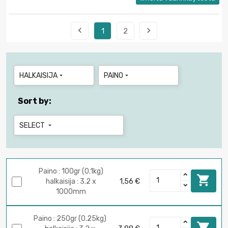


1
2
HALKAISIJA
PAINO


Sort by:
SELECT

Paino : 100gr (0.1kg)

halkaisija : 3.2 x
1,56 €
1000mm
Paino : 250gr (0.25kg)
