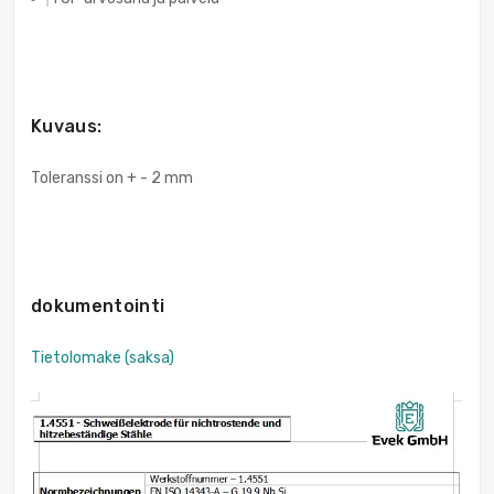
Kuvaus:
Toleranssi on + - 2 mm
dokumentointi
Tietolomake (saksa)