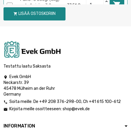

halkaisija : 3.2 x
77,51 €
1000mm
LISÄÄ OSTOSKORIIN

Paino : 10 000gr
(10kg)

155,03 €
halkaisija : 3.2 x
1000mm
Testattu laatu Saksasta
Evek GmbH

Neckarstr. 39
45478 Mülheim an der Ruhr
Germany
Soita meille:
De
+49 208 376-298-00
, Ch
+41 615 100-612

Kirjoita meille osoitteeseen:
shop@evek.de

INFORMATION