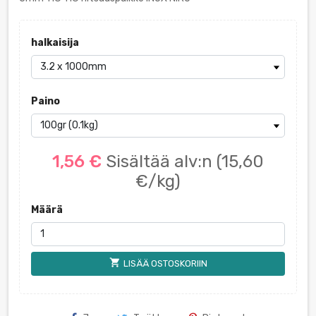
halkaisija
Paino
1,56 €
Sisältää alv:n
(15,60
€/kg)
Määrä
shopping_cart
LISÄÄ OSTOSKORIIN