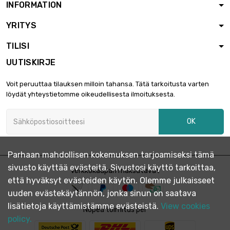
INFORMATION
YRITYS
pituus : 1.2 Meter

4 343,86 €
halkaisija : 33mm
TILISI
UUTISKIRJE
halkaisija : 33mm

5 429,82 €
Voit peruuttaa tilauksen milloin tahansa. Tätä tarkoitusta varten
pituus : 1.5 Meter
löydät yhteystietomme oikeudellisesta ilmoituksesta.
OK
halkaisija : 33mm

6 334,80 €
pituus : 1.75 Meter
Parhaan mahdollisen kokemuksen tarjoamiseksi tämä
sivusto käyttää evästeitä. Sivustosi käyttö tarkoittaa,
pituus : 2 Meter
Verkkokaupan maksutavat

7 239,77 €
että hyväksyt evästeiden käytön. Olemme julkaisseet
halkaisija : 33mm
uuden evästekäytännön, jonka sinun on saatava
lisätietoja käyttämistämme evästeistä.
View cookies
Nopea toimitus per
pituus : 1.2 Meter
policy.

4 611,11 €
halkaisija : 34mm