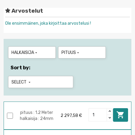
Arvostelut
Ole ensimmäinen, joka kirjoittaa arvostelusi !
HALKAISIJA
PITUUS


Sort by:
SELECT

pituus : 1.2 Meter

2 297,58 €
halkaisija : 24mm