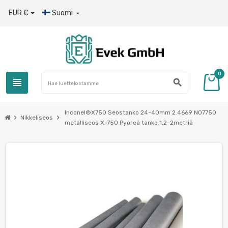
EUR €
Suomi

0
view_headline
search
Inconel®Х750 Seostanko 24-40mm 2.4669 N07750
chevron_right
chevron_right
Nikkeliseos
metalliseos Х-750 Pyöreä tanko 1,2-2metriä