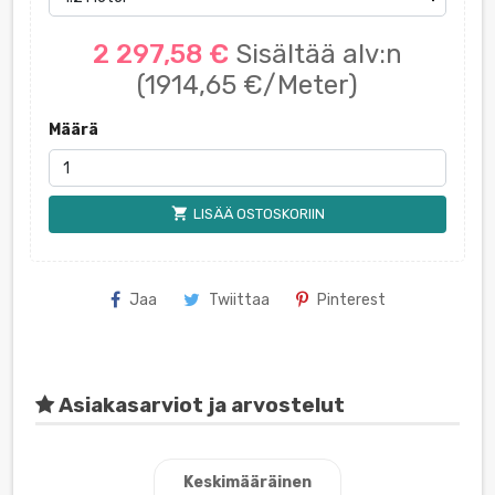
2 297,58 €
Sisältää alv:n
(1914,65 €/Meter)
Määrä
shopping_cart
LISÄÄ OSTOSKORIIN
Jaa
Twiittaa
Pinterest
Asiakasarviot ja arvostelut
Keskimääräinen