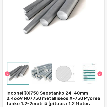
chevron_left
chevron_right
Inconel®Х750 Seostanko 24-40mm
2.4669 N07750 metalliseos Х-750 Pyöreä
tanko 1,2-2metriä (pituus : 1.2 Meter,