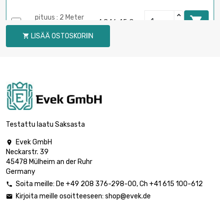
pituus : 2 Meter

4 846,45 €
halkaisija : 27mm
LISÄÄ OSTOSKORIIN

pituus : 1.2 Meter

3 589,97 €
halkaisija : 30mm
halkaisija : 30mm

4 487,45 €
pituus : 1.5 Meter
Testattu laatu Saksasta
Evek GmbH

Neckarstr. 39
halkaisija : 30mm

5 235,37 €
45478 Mülheim an der Ruhr
pituus : 1.75 Meter
Germany
Soita meille:
De
+49 208 376-298-00
, Ch
+41 615 100-612

Kirjoita meille osoitteeseen:
shop@evek.de

pituus : 2 Meter

5 983,28 €
halkaisija : 30mm