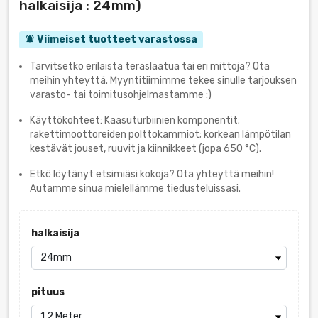
halkaisija : 24mm)
Viimeiset tuotteet varastossa
notifications_active
Tarvitsetko erilaista teräslaatua tai eri mittoja? Ota
meihin yhteyttä. Myyntitiimimme tekee sinulle tarjouksen
varasto- tai toimitusohjelmastamme :)
Käyttökohteet: Kaasuturbiinien komponentit;
rakettimoottoreiden polttokammiot; korkean lämpötilan
kestävät jouset, ruuvit ja kiinnikkeet (jopa 650 °C).
Etkö löytänyt etsimiäsi kokoja? Ota yhteyttä meihin!
Autamme sinua mielellämme tiedusteluissasi.
halkaisija
pituus