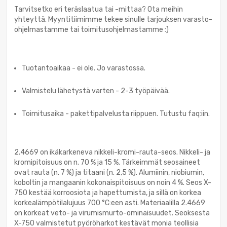
Tarvitsetko eri teräslaatua tai -mittaa? Ota meihin
yhteyttä. Myyntitiimimme tekee sinulle tarjouksen varasto-
ohjelmastamme tai toimitusohjelmastamme :)
Tuotantoaikaa - ei ole. Jo varastossa.
Valmistelu lähetystä varten - 2-3 työpäivää.
Toimitusaika - pakettipalvelusta riippuen. Tutustu faq:iin.
2.4669 on ikäkarkeneva nikkeli-kromi-rauta-seos. Nikkeli- ja
kromipitoisuus on n. 70 % ja 15 %. Tärkeimmät seosaineet
ovat rauta (n. 7 %) ja titaani (n. 2,5 %). Alumiinin, niobiumin,
koboltin ja mangaanin kokonaispitoisuus on noin 4 %. Seos X-
750 kestää korroosiota ja hapettumista, ja sillä on korkea
korkealämpötilalujuus 700 °C:een asti. Materiaalilla 2.4669
on korkeat veto- ja virumismurto-ominaisuudet. Seoksesta
X-750 valmistetut pyöröharkot kestävät monia teollisia