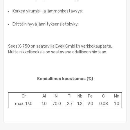
Korkea virumis- ja lämmönkestävyys;
Erittäin hyvä jännityksensietokyky.
Seos X-750 on saatavilla Evek GmbH:n verkkokaupasta.
Muita nikkeliseoksia on saatavana edulliseen hintaan.
Kemiallinen koostumus
(%)
Cr
Al
Ni
Ti
Nb
Fe
C
Mn
max. 17,0
1.0
70.0
2.7
1.2
9.0
0.08
1.0