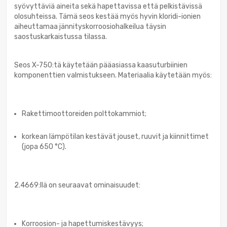
syövyttäviä aineita sekä hapettavissa että pelkistävissä
olosuhteissa. Tämä seos kestää myös hyvin kloridi-ionien
aiheuttamaa jännityskorroosiohalkeilua täysin
saostuskarkaistussa tilassa.
Seos X-750:tä käytetään pääasiassa kaasuturbiinien
komponenttien valmistukseen. Materiaalia käytetään myös:
Rakettimoottoreiden polttokammiot;
korkean lämpötilan kestävät jouset, ruuvit ja kiinnittimet
(jopa 650 °C).
2.4669:llä on seuraavat ominaisuudet:
Korroosion- ja hapettumiskestävyys;