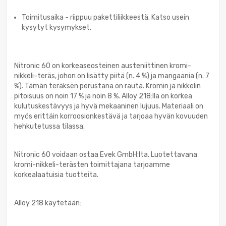
Toimitusaika - riippuu pakettiliikkeestä. Katso usein
kysytyt kysymykset.
Nitronic 60 on korkeaseosteinen austeniittinen kromi-
nikkeli-teräs, johon on lisätty piitä (n. 4 %) ja mangaania (n. 7
%). Tämän teräksen perustana on rauta. Kromin ja nikkelin
pitoisuus on noin 17 % ja noin 8 %. Alloy 218:lla on korkea
kulutuskestävyys ja hyvä mekaaninen lujuus. Materiaali on
myös erittäin korroosionkestävä ja tarjoaa hyvän kovuuden
hehkutetussa tilassa.
Nitronic 60 voidaan ostaa Evek GmbH:lta. Luotettavana
kromi-nikkeli-terästen toimittajana tarjoamme
korkealaatuisia tuotteita.
Alloy 218 käytetään: