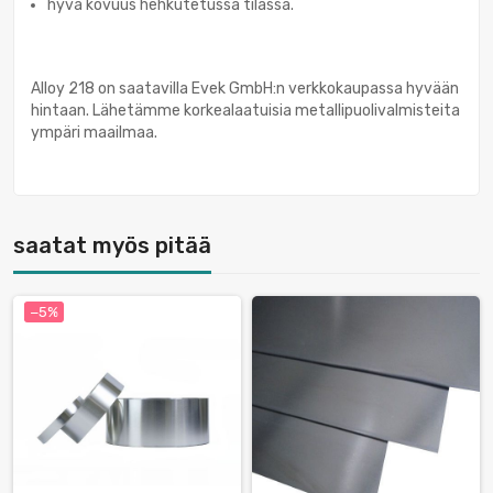
hyvä kovuus hehkutetussa tilassa.
Alloy 218 on saatavilla Evek GmbH:n verkkokaupassa hyvään
hintaan. Lähetämme korkealaatuisia metallipuolivalmisteita
ympäri maailmaa.
saatat myös pitää
−5%