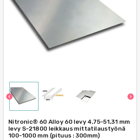
chevron_left
chevron_right
Nitronic® 60 Alloy 60 levy 4,75-51,31 mm
levy S-21800 leikkaus mittatilaustyönä
100-1000 mm (pituus : 300mm)