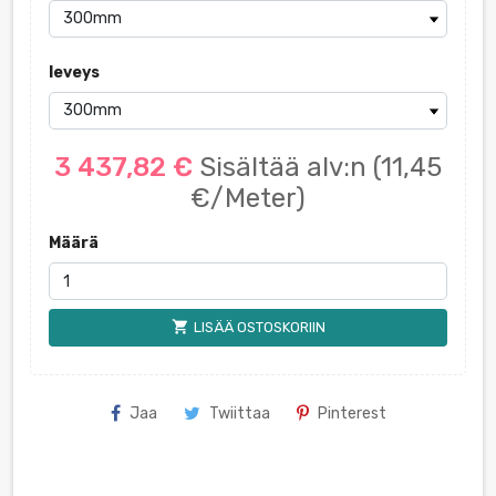
leveys
3 437,82 €
Sisältää alv:n
(11,45
€/Meter)
Määrä
shopping_cart
LISÄÄ OSTOSKORIIN
Jaa
Twiittaa
Pinterest