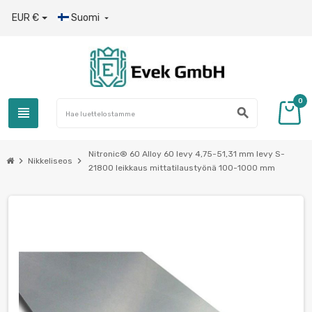
EUR €
Suomi

0
view_headline
search
Nitronic® 60 Alloy 60 levy 4,75-51,31 mm levy S-
chevron_right
chevron_right
Nikkeliseos
21800 leikkaus mittatilaustyönä 100-1000 mm