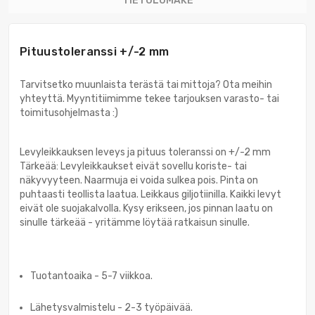
TIETOLOMAKE
Pituustoleranssi +/-2 mm
Tarvitsetko muunlaista terästä tai mittoja? Ota meihin
yhteyttä. Myyntitiimimme tekee tarjouksen varasto- tai
toimitusohjelmasta :)
Levyleikkauksen leveys ja pituus toleranssi on +/-2 mm
Tärkeää: Levyleikkaukset eivät sovellu koriste- tai
näkyvyyteen. Naarmuja ei voida sulkea pois. Pinta on
puhtaasti teollista laatua. Leikkaus giljotiinilla. Kaikki levyt
eivät ole suojakalvolla. Kysy erikseen, jos pinnan laatu on
sinulle tärkeää - yritämme löytää ratkaisun sinulle.
Tuotantoaika - 5-7 viikkoa.
Lähetysvalmistelu - 2-3 työpäivää.