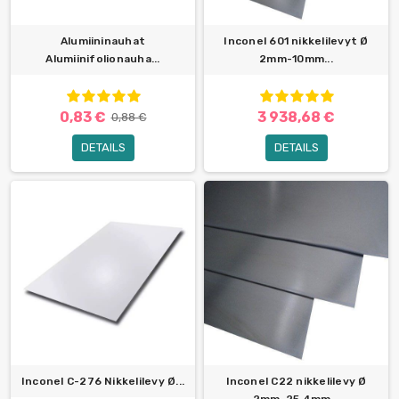
Alumiininauhat
Inconel 601 nikkelilevyt Ø
Alumiinifolionauha...
2mm-10mm...
0,83 €
3 938,68 €
0,88 €
DETAILS
DETAILS
Inconel C-276 Nikkelilevy Ø...
Inconel C22 nikkelilevy Ø