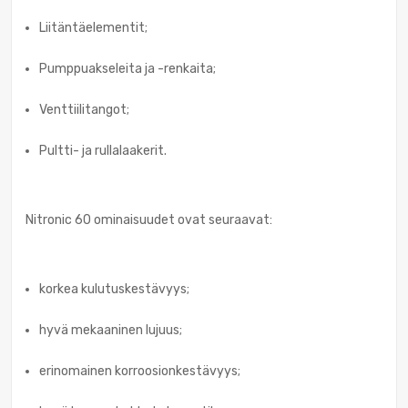
Liitäntäelementit;
Pumppuakseleita ja -renkaita;
Venttiilitangot;
Pultti- ja rullalaakerit.
Nitronic 60 ominaisuudet ovat seuraavat:
korkea kulutuskestävyys;
hyvä mekaaninen lujuus;
erinomainen korroosionkestävyys;