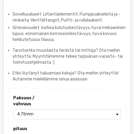
Sovellusalueet: Liitäntäelementit; Pumppuakseleita ja -
renkaita; Venttiilitangot; Pultti- ja rullalaakerit.
Ominaisuudet: korkea kulutuskestävyys; hyvä mekaaninen
lujuus; erinomainen korroosionkestävyys; hyvä kovuus
hehkutetussa tilassa.
Tarvitsetko muunlaista terästä tai mittoja? Ota meihin
yhteyttä. Myyntitiimimme tekee tarjouksen varasto- tai
toimitusohjelmasta :)
Etkö löytänyt haluamiasi kokoja? Ota meihin yhteyttä!
Autamme mielellämme sinua asiassasi
Paksuus /
vahvuus
pituus