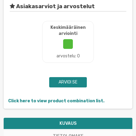
Asiakasarviot ja arvostelut
Keskimääräinen
arviointi
arvostelu: 0
ARVIOI SE
Click here to view product combination list.
KUVAUS