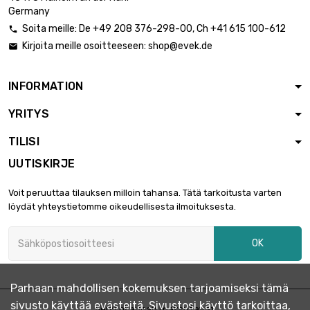
: 51.31mm
Germany
Soita meille:
De
+49 208 376-298-00
, Ch
+41 615 100-612

Kirjoita meille osoitteeseen:
shop@evek.de

INFORMATION
YRITYS
TILISI
UUTISKIRJE
Voit peruuttaa tilauksen milloin tahansa. Tätä tarkoitusta varten
löydät yhteystietomme oikeudellisesta ilmoituksesta.
OK
Parhaan mahdollisen kokemuksen tarjoamiseksi tämä
sivusto käyttää evästeitä. Sivustosi käyttö tarkoittaa,
Verkkokaupan maksutavat