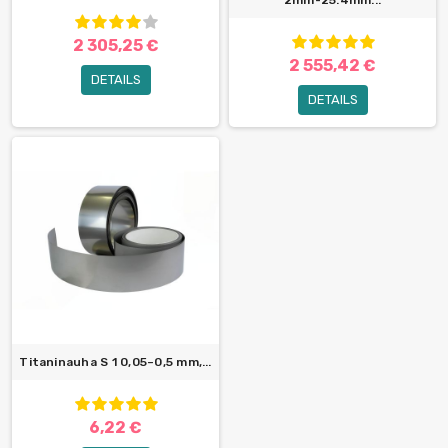
2mm-25.4mm...
2 305,25 €
2 555,42 €
DETAILS
DETAILS
Titaninauha S 1 0,05–0,5 mm,...
6,22 €