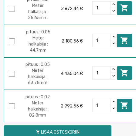
Meter

2 872,44 €
halkaisija :
25.65mm
pituus : 0.05
Meter

2 180,56 €
halkaisija :
44.7mm
pituus : 0.05
Meter

4 435,04 €
halkaisija :
63.75mm
pituus : 0.02
Meter

2 992,55 €
halkaisija :
82.8mm
LISÄÄ OSTOSKORIIN
