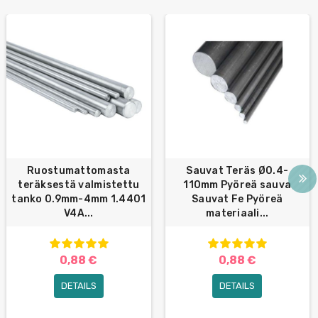
Ruostumattomasta
Sauvat Teräs Ø0.4-
teräksestä valmistettu
110mm Pyöreä sauva
tanko 0.9mm-4mm 1.4401
Sauvat Fe Pyöreä
V4A...
materiaali...
0,88 €
0,88 €
DETAILS
DETAILS