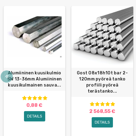
Alumiininen kuusikulmio
Gost 08x18h10t bar 2-
SW 13-36mm Alumiininen
120mm pyöreä tanko
kuusikulmainen sauva...
profiili pyöreä
terästanko...
0,88 €
2 568,55 €
DETAILS
DETAILS