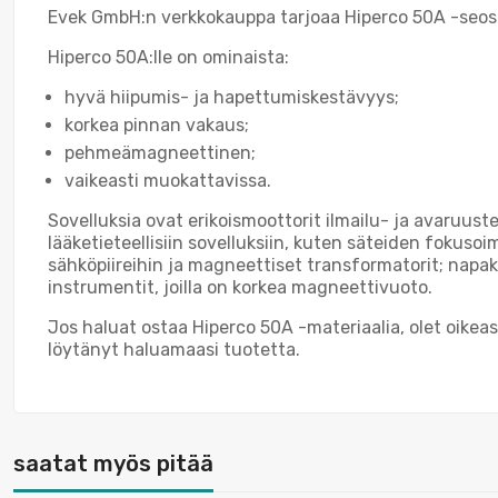
Evek GmbH:n verkkokauppa tarjoaa Hiperco 50A -seosta
Hiperco 50A:lle on ominaista:
hyvä hiipumis- ja hapettumiskestävyys;
korkea pinnan vakaus;
pehmeämagneettinen;
vaikeasti muokattavissa.
Sovelluksia ovat erikoismoottorit ilmailu- ja avaruust
lääketieteellisiin sovelluksiin, kuten säteiden fokuso
sähköpiireihin ja magneettiset transformatorit; napaka
instrumentit, joilla on korkea magneettivuoto.
Jos haluat ostaa Hiperco 50A -materiaalia, olet oikeas
löytänyt haluamaasi tuotetta.
saatat myös pitää