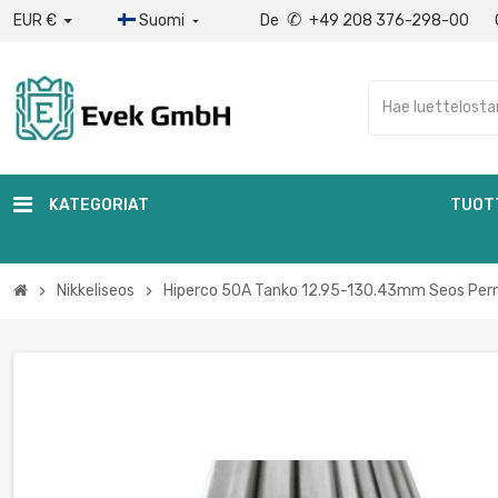
✆
EUR €
Suomi
De
+49 208 376-298-00

KATEGORIAT
TUOT
Nikkeliseos
Hiperco 50A Tanko 12.95-130.43mm Seos Per
chevron_right
chevron_right