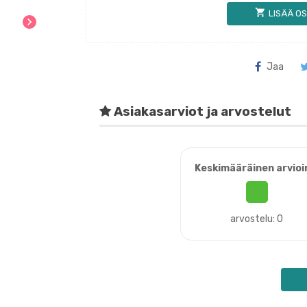
shopping_cart
LISÄÄ OS
chevron_right
Jaa
Asiakasarviot ja arvostelut
Keskimääräinen arvioi
arvostelu: 0