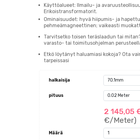
Käyttöalueet: Ilmailu- ja avaruusteollisu
Erikoistransformatorit.
Ominaisuudet: hyvä hiipumis- ja hapett
pehmeämagneettinen; vaikeasti muokatt
Tarvitsetko toisen teräslaadun tai mita
varasto- tai toimitusohjelman perusteella
Etkö löytänyt haluamiasi kokoja? Ota v
tarpeissasi
halkaisija
pituus
2 145,05 
€/Meter)
Määrä