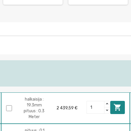
halkaisija :
19.3mm

2 439,59 €
pituus : 0.3
Meter
pituus : 0.1