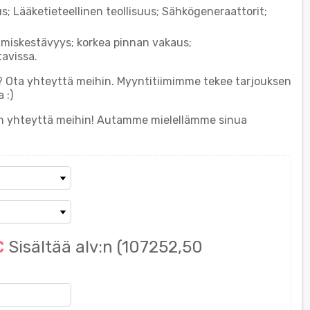
us; Lääketieteellinen teollisuus; Sähkögeneraattorit;
umiskestävyys; korkea pinnan vakaus;
avissa.
n? Ota yhteyttä meihin. Myyntitiimimme tekee tarjouksen
 :)
ain yhteyttä meihin! Autamme mielellämme sinua
€
Sisältää alv:n
(107252,50