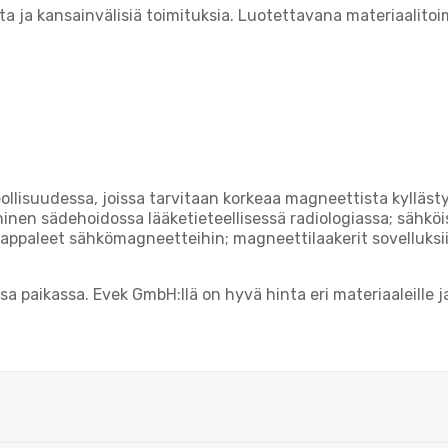
 ja kansainvälisiä toimituksia. Luotettavana materiaalitoim
eollisuudessa, joissa tarvitaan korkeaa magneettista kylläst
iminen sädehoidossa lääketieteellisessä radiologiassa; sähköi
ppaleet sähkömagneetteihin; magneettilaakerit sovelluksiin, 
sa paikassa. Evek GmbH:llä on hyvä hinta eri materiaaleille 