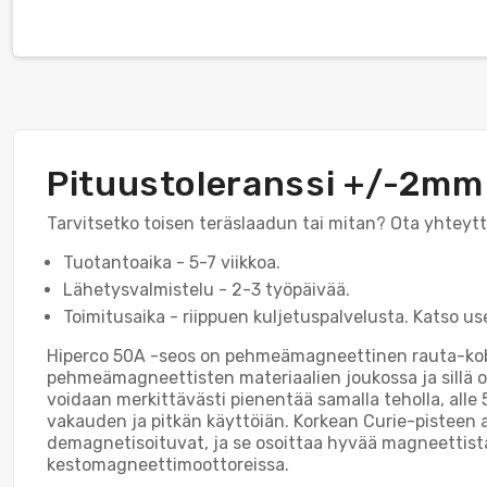
Pituustoleranssi +/-2mm
Tarvitsetko toisen teräslaadun tai mitan? Ota yhteytt
Tuotantoaika - 5-7 viikkoa.
Lähetysvalmistelu - 2-3 työpäivää.
Toimitusaika - riippuen kuljetuspalvelusta. Katso u
Hiperco 50A -seos on pehmeämagneettinen rauta-kobolt
pehmeämagneettisten materiaalien joukossa ja sillä o
voidaan merkittävästi pienentää samalla teholla, all
vakauden ja pitkän käyttöiän. Korkean Curie-pisteen
demagnetisoituvat, ja se osoittaa hyvää magneettista
kestomagneettimoottoreissa.