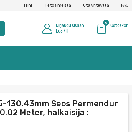
Tilini
Tietoa meistä
Ota yhteyttä
FAQ
0
Kirjaudu sisään
Ostoskori
h
Luo tili
0,00 €
95-130.43mm Seos Permendur
0.02 Meter, halkaisija :