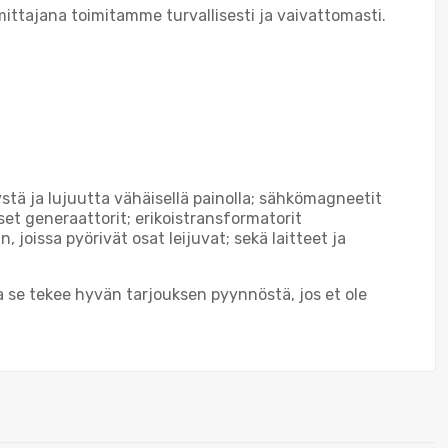
ittajana toimitamme turvallisesti ja vaivattomasti.
ystä ja lujuutta vähäisellä painolla; sähkömagneetit
set generaattorit; erikoistransformatorit
joissa pyörivät osat leijuvat; sekä laitteet ja
ja se tekee hyvän tarjouksen pyynnöstä, jos et ole