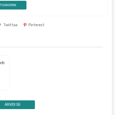
TOSKORIIN
Twiittaa
Pinterest
nti
ARVIOI SE