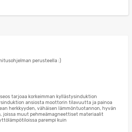
mitusohjelman perusteella :)
 seos tarjoaa korkeimman kyllästysinduktion
sinduktion ansiosta moottorin tilavuutta ja painoa
 korkean herkkyyden, vähäisen lämmöntuotannon, hyvän
a, joissa muut pehmeämagneettiset materiaalit
yttölämpötiloissa parempi kuin