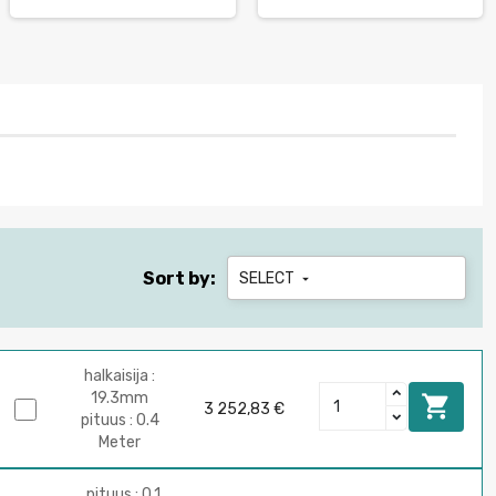
Sort by:
SELECT

halkaisija :
19.3mm

3 252,83 €
pituus : 0.4
Meter
pituus : 0.1