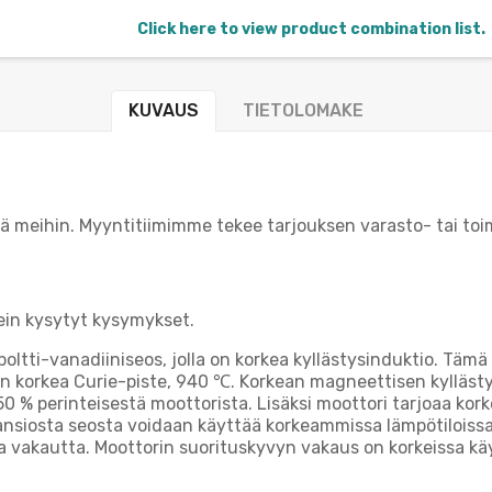
Click here to view product combination list.
KUVAUS
TIETOLOMAKE
ä meihin. Myyntitiimimme tekee tarjouksen varasto- tai toi
sein kysytyt kysymykset.
ti-vanadiiniseos, jolla on korkea kyllästysinduktio. Tämä
n korkea Curie-piste, 940 ℃. Korkean magneettisen kyllästy
e 50 % perinteisestä moottorista. Lisäksi moottori tarjoaa
 ansiosta seosta voidaan käyttää korkeammissa lämpötiloiss
 vakautta. Moottorin suorituskyvyn vakaus on korkeissa kä