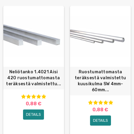
Neliötanko 1.4021 Aisi
Ruostumattomasta
420 ruostumattomasta
teräksestä valmistettu
teräksestä valmistettu...
kuusikulma SW 4mm-
60mm...
0,88 €
0,88 €
DETAILS
DETAILS