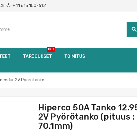
✆
Ch
+41 615 100-612
searc
HOT
TEET
TARJOUKSET
TOIMITUS
mendur 2V Pyörötanko
Hiperco 50A Tanko 12.
2V Pyörötanko (pituus : 
70.1mm)