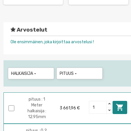
Arvostelut
Ole ensimmäinen, joka kirjoittaa arvostelusi !
HALKAISIJA
PITUUS


pituus : 1
Meter

3 661,96 €
halkaisija :
12.95mm
pituus : 0.2