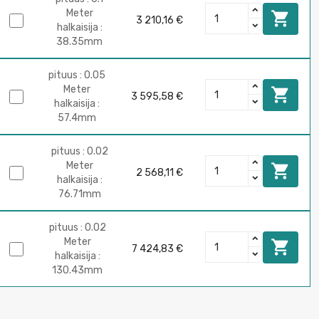
Meter

3 210,16 €
halkaisija :
38.35mm
pituus : 0.05
Meter

3 595,58 €
halkaisija :
57.4mm
pituus : 0.02
Meter

2 568,11 €
halkaisija :
76.71mm
pituus : 0.02
Meter

7 424,83 €
halkaisija :
130.43mm