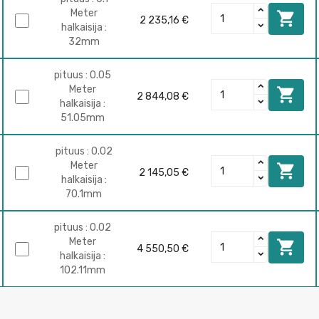
Meter

2 235,16 €
halkaisija :
32mm
pituus : 0.05
Meter

2 844,08 €
halkaisija :
51.05mm
pituus : 0.02
Meter

2 145,05 €
halkaisija :
70.1mm
pituus : 0.02
Meter

4 550,50 €
halkaisija :
102.11mm