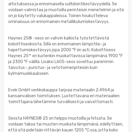
altistuksessa ja erinomaisella sulfidointikestävyydellä. Se
voidaan valmistaa ja muotoilla perinteisin menetelmin ja sitä
on jo käytetty valukappaleissa. Toinen houkutteleva
ominaisuus on erinomainen metallikulumiskestävyys.
Haynes 25® -seos on vahvin kaikista työstettävistä
kobolttiseoksista. Sillä on erinomainen lämpötila- ja
hapettumiskestävyys jopa 2000 °F:iin asti. Kobolttiseos
Haynes 25™ on kuitenkin muokattavissa lämpimänä 1900 °F
ja 2300 °F välillä. Lisäksi L605-seos soveltuu paremmin
taivutus-, puristus- ja vetotoimenpiteisiin kuin
kylmämuokkaukseen.
Evek GmbH verkkokauppa tarjoaa materiaalin 2.4964 ja
kansainvälisen toimituksen. Luotettavana eri materiaalien
toimittajana lähetämme turvallisesti ja vaivattomasti.
Seosta HAYNES® 25 on helppo muotoilla ja hitsata. Se
voidaan takoa tai muuten muokata lämpimänä, edellyttäen,
että sitä pidetään riittävän kauan 1205 °C:ssa, jotta koko