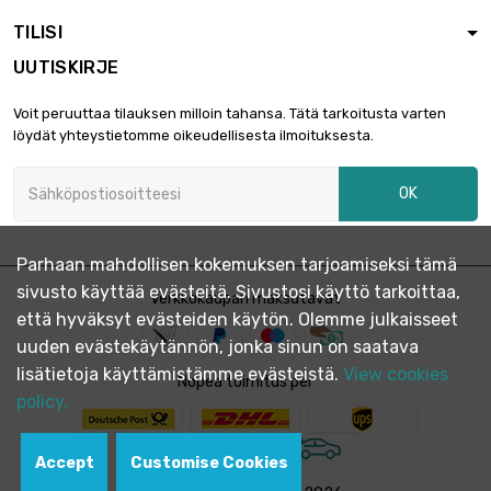
halkaisija :
2 212,82 €
20.24mm
TILISI
UUTISKIRJE
pituus : 0.1 Meter

halkaisija :
2 728,37 €
Voit peruuttaa tilauksen milloin tahansa. Tätä tarkoitusta varten
22.48mm
löydät yhteystietomme oikeudellisesta ilmoituksesta.
pituus : 0.1 Meter
OK

halkaisija :
3 553,53 €
25.65mm
Parhaan mahdollisen kokemuksen tarjoamiseksi tämä
pituus : 0.05 Meter
sivusto käyttää evästeitä. Sivustosi käyttö tarkoittaa,
Verkkokaupan maksutavat

halkaisija :
2 243,81 €
että hyväksyt evästeiden käytön. Olemme julkaisseet
28.83mm
uuden evästekäytännön, jonka sinun on saatava
lisätietoja käyttämistämme evästeistä.
View cookies
pituus : 0.05
Nopea toimitus per
Meter
policy.

2 495,69 €
halkaisija :
30.4mm
Accept
Customise Cookies