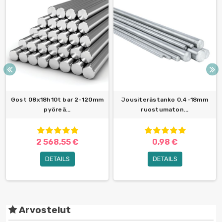
Gost 08x18h10t bar 2-120mm
Jousiterästanko 0.4-18mm
pyöreä...
ruostumaton...
2 568,55 €
0,98 €
DETAILS
DETAILS
Arvostelut