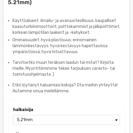
5.21mm)
Käyttöalueet: ilmailu- ja avaruusteollisuus; kaupalliset
kaasuturbiinimoottorit; polttokammiot ja jälkipolttimet;
korkean lämpötilan laakerit ja -kehykset.
Ominaisuudet: hyvä plastisuus; erinomainen
lämmönkestävyys; hyvä kestävyys hapettavissa
ympäristöissä; hyvä hitsattavuus.
Tarvitsetko muun teräksen laadun tai mitat? Kirjoita
meille. Myyntitiimimme tekee tarjouksen varasto- tai
toimitusohjelmasta :)
Etkö löytänyt haluamiasi kokoja? Ota meihin yhteyttä!
Autamme sinua mielellämme.
halkaisija