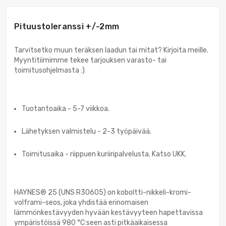
Pituustoleranssi +/-2mm
Tarvitsetko muun teräksen laadun tai mitat? Kirjoita meille.
Myyntitiimimme tekee tarjouksen varasto- tai
toimitusohjelmasta :)
Tuotantoaika - 5-7 viikkoa.
Lähetyksen valmistelu - 2-3 työpäivää.
Toimitusaika - riippuen kuriiripalvelusta. Katso UKK.
HAYNES® 25 (UNS R30605) on koboltti-nikkeli-kromi-
volframi-seos, joka yhdistää erinomaisen
lämmönkestävyyden hyvään kestävyyteen hapettavissa
ympäristöissä 980 °C:seen asti pitkäaikaisessa