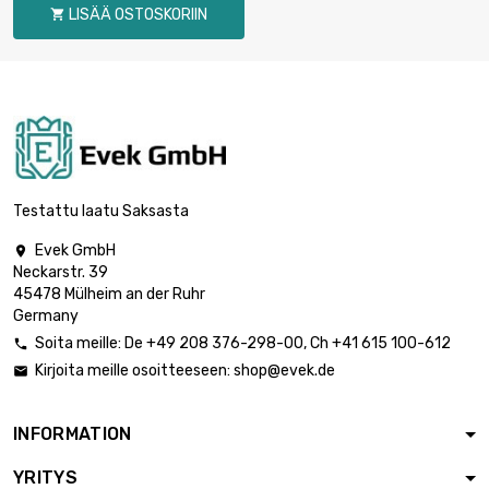
9.78mm
LISÄÄ OSTOSKORIIN

pituus : 0.3 Meter

halkaisija :
2 718,20 €
12.95mm
pituus : 0.4 Meter

halkaisija :
3 624,31 €
12.95mm
Testattu laatu Saksasta
Evek GmbH

pituus : 0.2 Meter
Neckarstr. 39

halkaisija :
2 809,32 €
45478 Mülheim an der Ruhr
16.13mm
Germany
Soita meille:
De
+49 208 376-298-00
, Ch
+41 615 100-612

Kirjoita meille osoitteeseen:
shop@evek.de

pituus : 0.1 Meter

2 012,14 €
halkaisija : 19.3mm
INFORMATION
pituus : 0.1 Meter
YRITYS
