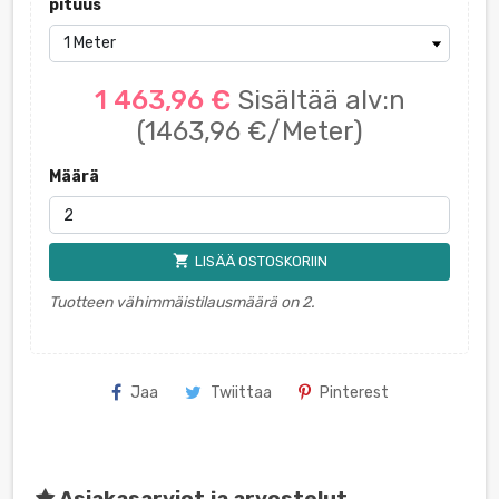
pituus
1 463,96 €
Sisältää alv:n
(1463,96 €/Meter)
Määrä
shopping_cart
LISÄÄ OSTOSKORIIN
Tuotteen vähimmäistilausmäärä on 2.
Jaa
Twiittaa
Pinterest