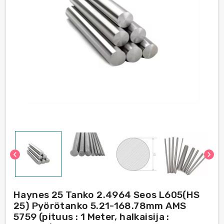
chevron_left
chevron_right
Haynes 25 Tanko 2.4964 Seos L605(HS
25) Pyörötanko 5.21-168.78mm AMS
5759 (pituus : 1 Meter, halkaisija :