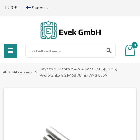
EUR €
Suomi

0
view_headline
search
Haynes 25 Tanko 2.4964 Seos L605(HS 25)
chevron_right
chevron_right
Nikkeliseos
Pyörötanko 5.21-168.78mm AMS 5759