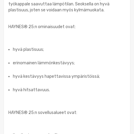
työkappale saavuttaa lämpötilan. Seoksella on hyvä
plastisuus, joten se voidaan myös kylmämuokata.
HAYNES® 25:n ominaisuudet ovat:
hyvä plastisuus;
erinomainen lämmönkestävyys;
hyvä kestävyys hapettavissa ympäristöissä;
hyvä hitsattavuus.
HAYNES® 25:n sovellusalueet ovat: