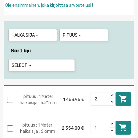
Ole ensimmäinen, joka kirjoittaa arvostelusi !
HALKAISIJA
PITUUS


Sort by:
SELECT

pituus : 1 Meter

1 463,96 €
halkaisija : 5.21mm
pituus : 1 Meter

2 354,88 €
halkaisija : 6.6mm