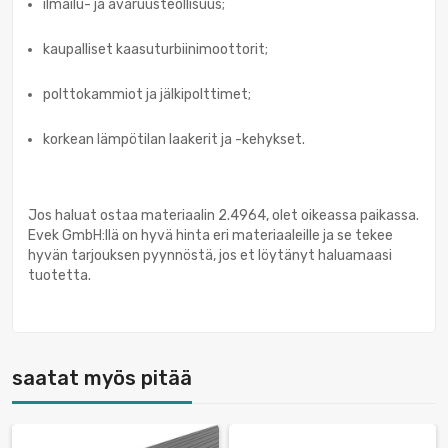
ilmailu- ja avaruusteollisuus;
kaupalliset kaasuturbiinimoottorit;
polttokammiot ja jälkipolttimet;
korkean lämpötilan laakerit ja -kehykset.
Jos haluat ostaa materiaalin 2.4964, olet oikeassa paikassa.
Evek GmbH:llä on hyvä hinta eri materiaaleille ja se tekee
hyvän tarjouksen pyynnöstä, jos et löytänyt haluamaasi
tuotetta.
saatat myös pitää