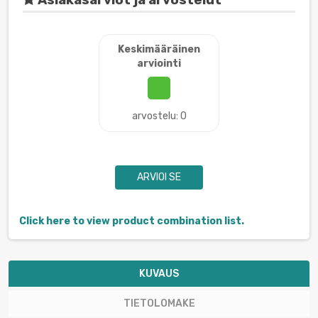
Asiakasarviot ja arvostelut
Keskimääräinen
arviointi
arvostelu: 0
ARVIOI SE
Click here to view product combination list.
KUVAUS
TIETOLOMAKE