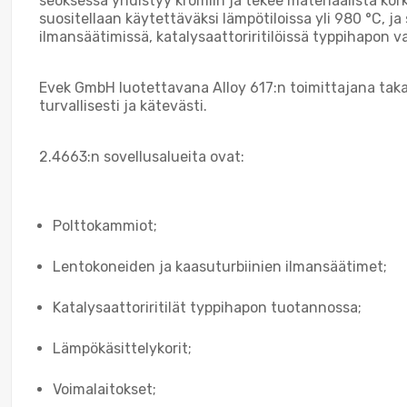
seoksessa yhdistyy kromiin ja tekee materiaalista kork
suositellaan käytettäväksi lämpötiloissa yli 980 °C, 
ilmansäätimissä, katalysaattoriritilöissä typpihapon 
Evek GmbH luotettavana Alloy 617:n toimittajana tak
turvallisesti ja kätevästi.
2.4663:n sovellusalueita ovat:
Polttokammiot;
Lentokoneiden ja kaasuturbiinien ilmansäätimet;
Katalysaattoriritilät typpihapon tuotannossa;
Lämpökäsittelykorit;
Voimalaitokset;