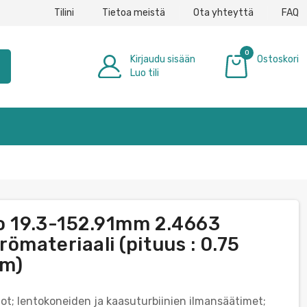
Tilini
Tietoa meistä
Ota yhteyttä
FAQ
0
Kirjaudu sisään
Ostoskori
h
Luo tili
0,00 €
ko 19.3-152.91mm 2.4663
materiaali (pituus : 0.75
mm)
ot; lentokoneiden ja kaasuturbiinien ilmansäätimet;