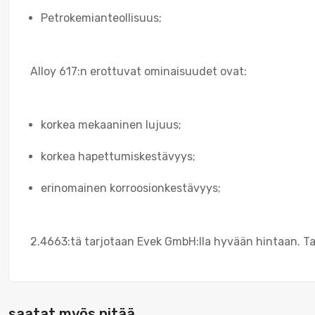
Petrokemianteollisuus;
Alloy 617:n erottuvat ominaisuudet ovat:
korkea mekaaninen lujuus;
korkea hapettumiskestävyys;
erinomainen korroosionkestävyys;
2.4663:tä tarjotaan Evek GmbH:lla hyvään hintaan. T
saatat myös pitää