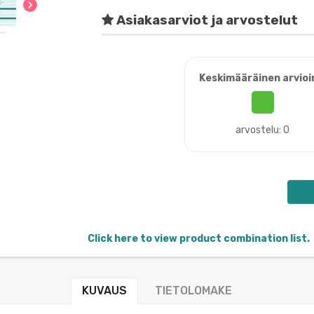
chevron_right
Asiakasarviot ja arvostelut
Keskimääräinen arvioi
arvostelu: 0
Click here to view product combination list.
KUVAUS
TIETOLOMAKE