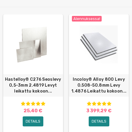
Alennuksessa!
Hastelloy® C276 Seoslevy
Incoloy® Alloy 800 Levy
0,5-3mm 2.4819 Levyt
0.508-50.8mm Levy
leikattu kokoon...
1.4876 Leikattu kokoon...
25,40 €
3 399,29 €
DETAILS
DETAILS