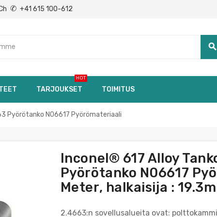
✆
Ch
+41 615 100-612
searc
HOT
TEET
TARJOUKSET
TOIMITUS
63 Pyörötanko N06617 Pyörömateriaali
Inconel® 617 Alloy Tan
Pyörötanko N06617 Pyörö
Meter, halkaisija : 19.3
2.4663:n sovellusalueita ovat: polttokammi