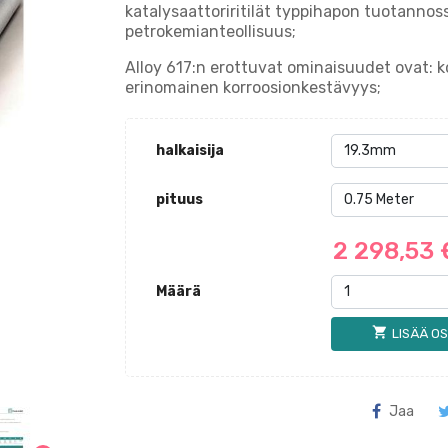
katalysaattoriritilät typpihapon tuotannoss
petrokemianteollisuus;
Alloy 617:n erottuvat ominaisuudet ovat: 
erinomainen korroosionkestävyys;
halkaisija
pituus
2 298,53
Määrä
shopping_cart
LISÄÄ OS
Jaa