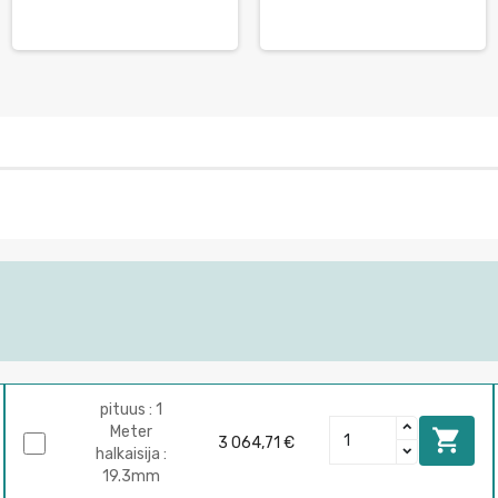
pituus : 1
Meter

3 064,71 €
halkaisija :
19.3mm