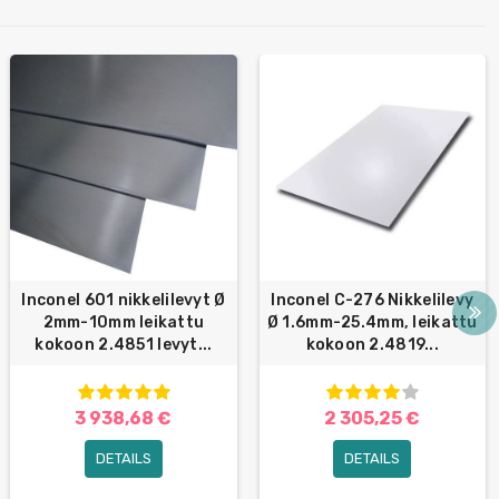
Inconel 601 nikkelilevyt Ø
Inconel C-276 Nikkelilevy
2mm-10mm leikattu
Ø 1.6mm-25.4mm, leikattu
kokoon 2.4851 levyt...
kokoon 2.4819...
3 938,68 €
2 305,25 €
DETAILS
DETAILS