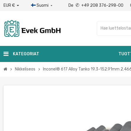
✆
EUR €
Suomi
De
+49 208 376-298-00

KATEGORIAT
TUOT
Nikkeliseos
Inconel® 617 Alloy Tanko 19.3-152.91mm 2.46
chevron_right
chevron_right