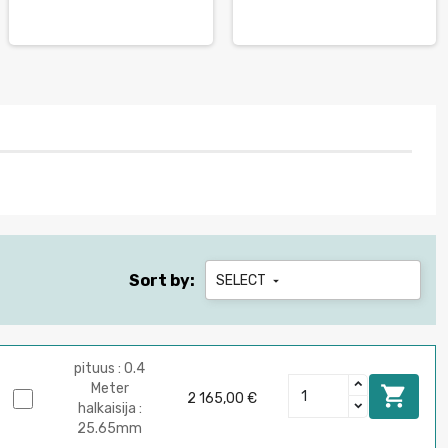
Sort by:
SELECT

pituus : 0.4
Meter

2 165,00 €
halkaisija :
25.65mm