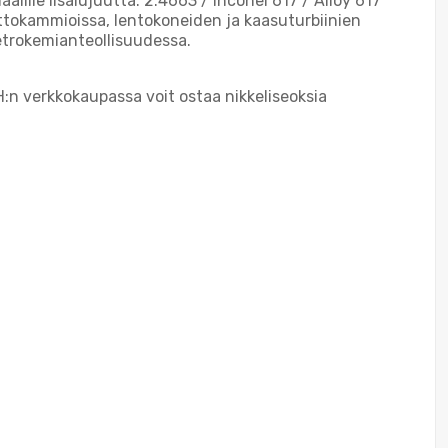
lille lisälujuutta. 2.4663 / Inconel 617 / Alloy 617
lttokammioissa, lentokoneiden ja kaasuturbiinien
petrokemianteollisuudessa.
n verkkokaupassa voit ostaa nikkeliseoksia