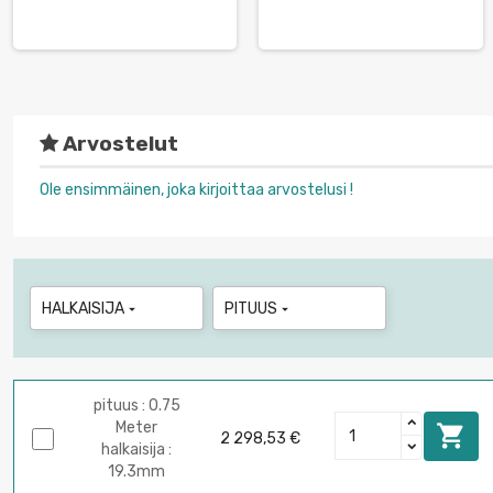
Arvostelut
Ole ensimmäinen, joka kirjoittaa arvostelusi !
HALKAISIJA
PITUUS


pituus : 0.75
Meter

2 298,53 €
halkaisija :
19.3mm