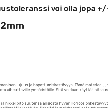
uustoleranssi voi olla jopa +/
/-2mm
mekaaninen lujuus ja hapettumiskestävyys. Tämä materiaali, j
ta aiheuttaville ympäristöille. Sitä voidaan käyttää hitsaus
- ja nikkelipitoisuutensa ansiosta hyvän korroosionkestävyyd