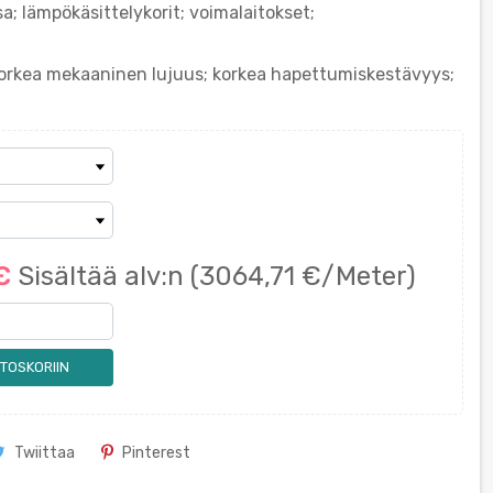
a; lämpökäsittelykorit; voimalaitokset;
korkea mekaaninen lujuus; korkea hapettumiskestävyys;
 €
Sisältää alv:n
(3064,71 €/Meter)
TOSKORIIN
Twiittaa
Pinterest