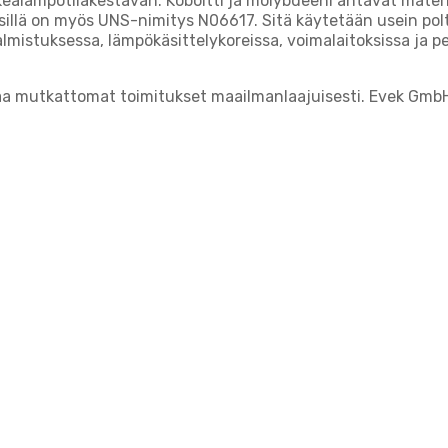
ealämpötilakestävän. Koboltti ja molybdeeni antavat materiaa
ja sillä on myös UNS-nimitys N06617. Sitä käytetään usein po
valmistuksessa, lämpökäsittelykoreissa, voimalaitoksissa ja 
aa mutkattomat toimitukset maailmanlaajuisesti. Evek GmbH: