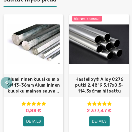
Alennuksessa!
Alumiininen kuusikulmio
Hastelloy® Alloy C276
SW 13-36mm Alumiininen
putki 2.4819 3.17x0.5-
kuusikulmainen sauva...
114.3x6mm hitsattu
0,88 €
2 377,47 €
DETAILS
DETAILS