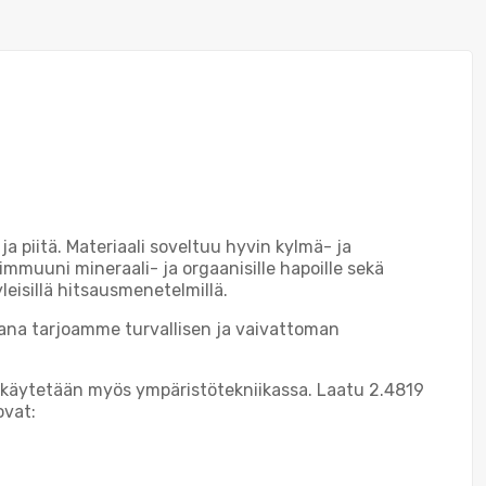
ja piitä. Materiaali soveltuu hyvin kylmä- ja
mmuuni mineraali- ja orgaanisille hapoille sekä
yleisillä hitsausmenetelmillä.
ana tarjoamme turvallisen ja vaivattoman
ä käytetään myös ympäristötekniikassa. Laatu 2.4819
ovat: