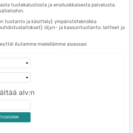
asta tuotekalustosta ja ensiluokkaisesta palvelusta.
ätietoihin.
 tuotanto ja käsittely); ympäristötekniikka
uhdistuslaitokset); öljyn- ja kaasuntuotanto; laitteet ja
teyttä! Autamme mielellämme asiassasi
ältää alv:n
TOSKORIIN