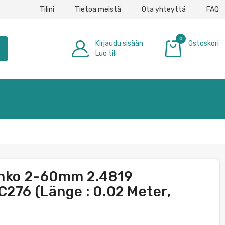
Tilini
Tietoa meistä
Ota yhteyttä
FAQ
0
Kirjaudu sisään
Ostoskori
h
Luo tili
0,00 €
tanko 2-60mm 2.4819
C276 (Länge : 0.02 Meter,