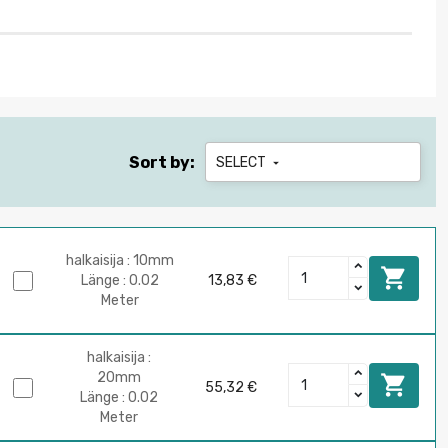
Sort by:
SELECT

halkaisija : 10mm

Länge : 0.02
13,83 €
Meter
halkaisija :
20mm

55,32 €
Länge : 0.02
Meter