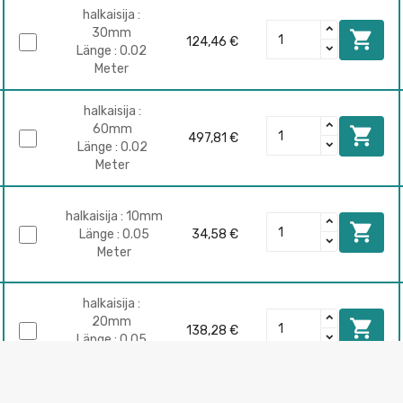
halkaisija :
30mm

124,46 €
Länge : 0.02
Meter
halkaisija :
60mm

497,81 €
Länge : 0.02
Meter
halkaisija : 10mm

Länge : 0.05
34,58 €
Meter
halkaisija :
20mm

138,28 €
Länge : 0.05
Meter
halkaisija :