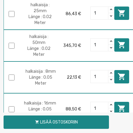
halkaisija :
25mm

86,43 €
Länge : 0.02
Meter
halkaisija :
50mm

345,70 €
Länge : 0.02
Meter
halkaisija : 8mm

Länge : 0.05
22,13 €
Meter
halkaisija : 16mm

Länge : 0.05
88,50 €
Meter
LISÄÄ OSTOSKORIIN

halkaisija :