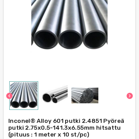
chevron_left
chevron_right
Inconel® Alloy 601 putki 2.4851 Pyöreä
putki 2.75x0.5-141.3х6.55mm hitsattu
(pituus : 1 meter x 10 st/pc)