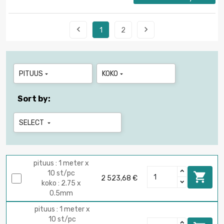


1
2
PITUUS
KOKO


Sort by:
SELECT

pituus : 1 meter x
10 st/pc

2 523,68 €
koko : 2.75 x
0.5mm
pituus : 1 meter x
10 st/pc