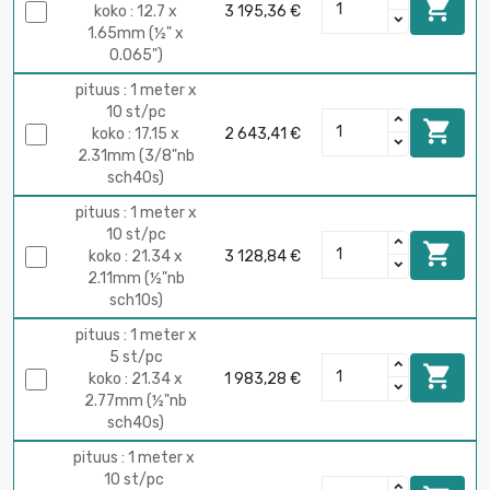

koko : 12.7 x
3 195,36 €
1.65mm (½" x
0.065")
pituus : 1 meter x
10 st/pc

koko : 17.15 x
2 643,41 €
2.31mm (3/8"nb
sch40s)
pituus : 1 meter x
10 st/pc

koko : 21.34 x
3 128,84 €
2.11mm (½"nb
sch10s)
pituus : 1 meter x
5 st/pc

koko : 21.34 x
1 983,28 €
2.77mm (½"nb
sch40s)
pituus : 1 meter x
10 st/pc