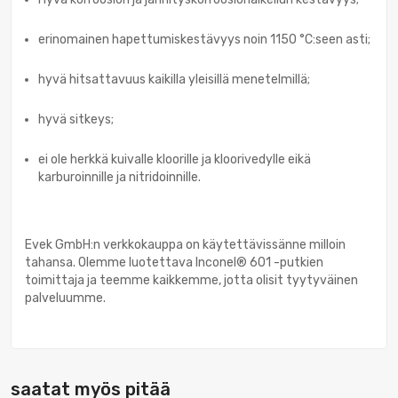
erinomainen hapettumiskestävyys noin 1150 °C:seen asti;
hyvä hitsattavuus kaikilla yleisillä menetelmillä;
hyvä sitkeys;
ei ole herkkä kuivalle kloorille ja kloorivedylle eikä
karburoinnille ja nitridoinnille.
Evek GmbH:n verkkokauppa on käytettävissänne milloin
tahansa. Olemme luotettava Inconel® 601 -putkien
toimittaja ja teemme kaikkemme, jotta olisit tyytyväinen
palveluumme.
saatat myös pitää