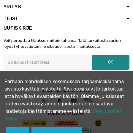
YRITYS
pituus : 0.5 meter
koko : 114.3 x

3 489,78 €
TILISI
8.56mm (4"nb
sch80s)
UUTISKIRJE
pituus : 0.5 meter
Voit peruuttaa tilauksen milloin tahansa. Tätä tarkoitusta varten
koko : 141.3 x

3 402,93 €
löydät yhteystietomme oikeudellisesta ilmoituksesta.
6.55mm (5"nb
sch40s)
OK
pituus : 1 meter x
10 st/pc

2 523,68 €
koko : 2.75 x
0.5mm
Parhaan mahdollisen kokemuksen tarjoamiseksi tämä
sivusto käyttää evästeitä. Sivustosi käyttö tarkoittaa,
pituus : 1 meter x
Verkkokaupan maksutavat
että hyväksyt evästeiden käytön. Olemme julkaisseet
10 st/pc

koko : 12.7 x
3 195,36 €
uuden evästekäytännön, jonka sinun on saatava
1.65mm (½" x
lisätietoja käyttämistämme evästeistä.
View cookies
Nopea toimitus per
0.065")
policy.
pituus : 1 meter x
10 st/pc