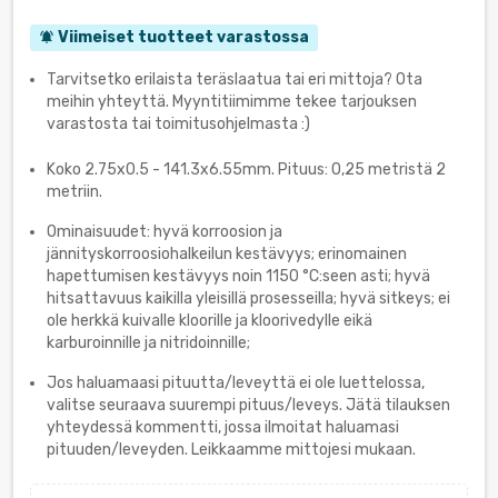
Viimeiset tuotteet varastossa
notifications_active
Tarvitsetko erilaista teräslaatua tai eri mittoja? Ota
meihin yhteyttä. Myyntitiimimme tekee tarjouksen
varastosta tai toimitusohjelmasta :)
Koko 2.75x0.5 - 141.3х6.55mm. Pituus: 0,25 metristä 2
metriin.
Ominaisuudet: hyvä korroosion ja
jännityskorroosiohalkeilun kestävyys; erinomainen
hapettumisen kestävyys noin 1150 °C:seen asti; hyvä
hitsattavuus kaikilla yleisillä prosesseilla; hyvä sitkeys; ei
ole herkkä kuivalle kloorille ja kloorivedylle eikä
karburoinnille ja nitridoinnille;
Jos haluamaasi pituutta/leveyttä ei ole luettelossa,
valitse seuraava suurempi pituus/leveys. Jätä tilauksen
yhteydessä kommentti, jossa ilmoitat haluamasi
pituuden/leveyden. Leikkaamme mittojesi mukaan.