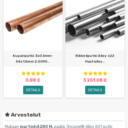
Kupariputki 3x0.5mm-
Nikkeliputki Alloy c22
54x1.5mm 2.0090...
Hastelloy...
0,88 €
3 251,08 €
DETAILS
DETAILS
Arvostelut
Mukaan
martinh4280 M.
päällä (
Inconel® Alloy 601 putki