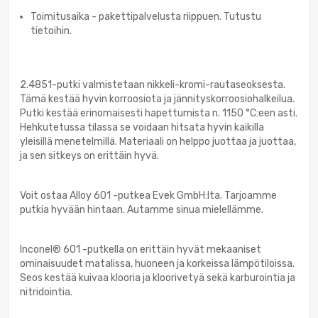
Toimitusaika - pakettipalvelusta riippuen. Tutustu
tietoihin.
2.4851-putki valmistetaan nikkeli-kromi-rautaseoksesta.
Tämä kestää hyvin korroosiota ja jännityskorroosiohalkeilua.
Putki kestää erinomaisesti hapettumista n. 1150 °C:een asti.
Hehkutetussa tilassa se voidaan hitsata hyvin kaikilla
yleisillä menetelmillä. Materiaali on helppo juottaa ja juottaa,
ja sen sitkeys on erittäin hyvä.
Voit ostaa Alloy 601 -putkea Evek GmbH:lta. Tarjoamme
putkia hyvään hintaan. Autamme sinua mielellämme.
Inconel® 601 -putkella on erittäin hyvät mekaaniset
ominaisuudet matalissa, huoneen ja korkeissa lämpötiloissa.
Seos kestää kuivaa klooria ja kloorivetyä sekä karburointia ja
nitridointia.