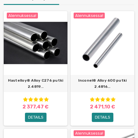
Alennuksessa!
Alennuksessa!
Hastelloy® Alloy C276 putki
Inconel® Alloy 600 putki
2.4819...
2.4816...
2 377,47 €
2 471,10 €
DETAILS
DETAILS
Alennuksessa!