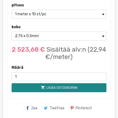
pituus
koko
2 523,68 €
Sisältää alv:n
(22,94
€/meter)
Määrä
shopping_cart
LISÄÄ OSTOSKORIIN
Jaa
Twiittaa
Pinterest