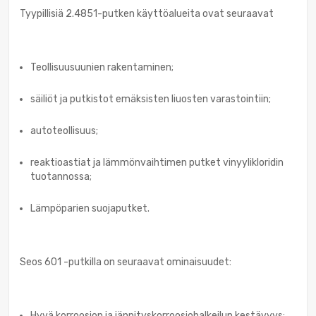
Tyypillisiä 2.4851-putken käyttöalueita ovat seuraavat
Teollisuusuunien rakentaminen;
säiliöt ja putkistot emäksisten liuosten varastointiin;
autoteollisuus;
reaktioastiat ja lämmönvaihtimen putket vinyylikloridin
tuotannossa;
Lämpöparien suojaputket.
Seos 601 -putkilla on seuraavat ominaisuudet:
Hyvä korroosion ja jännityskorroosiohalkeilun kestävyys;