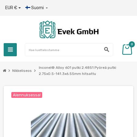
EUR €
Suomi

0
view_headline
search
Inconel® Alloy 601 putki 2.4851 Pyöreä putki
chevron_right
chevron_right
Nikkeliseos
2.75x0.5-141.3х6.55mm hitsattu
Alennuksessa!