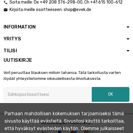
Soita meille:
De
+49 208 376-298-00
, Ch
+41 615 100-612

pituus : 1 meter x
Kirjoita meille osoitteeseen:
shop@evek.de


10 st/pc
2 957,41 €
koko : 6 x 1.5mm
INFORMATION
pituus : 1 meter x
YRITYS
10 st/pc

koko : 6.35 x
2 696,62 €
TILISI
1.63mm (¼" x
0.064")
UUTISKIRJE
koko : 8 x 1mm
Voit peruuttaa tilauksen milloin tahansa. Tätä tarkoitusta varten

pituus : 1 meter x
2 760,25 €
löydät yhteystietomme oikeudellisesta ilmoituksesta.
10 st/pc
OK
koko : 10 x 1mm

pituus : 1 meter x
3 548,89 €
25 st/pc
Parhaan mahdollisen kokemuksen tarjoamiseksi tämä
sivusto käyttää evästeitä. Sivustosi käyttö tarkoittaa,
Verkkokaupan maksutavat
koko : 10 x 2mm
että hyväksyt evästeiden käytön. Olemme julkaisseet

pituus : 1 meter x
2 804,05 €