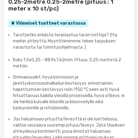
0.25-2metre 0.25-2metre (pituus : 1
meter x 10 st/pc)
Viimeiset tuotteet varastossa
notifications_active
Tarvitsetko erilaista teräslaatua tai eri mittoja? Ota
meihin yhteyttä. Myyntitiimimme tekee tarjouksen
varastosta tai toimitusohjelmasta :)
Koko 1.5x0.25 - 88.9х7.62mm. Pituus: 0,25 metristä 2
metriin.
Ominaisuudet: hyvä korroosion ja
jännityskorroosiohalkeilun kestävyys; erinomainen
hapettumisen kestävyys noin 1150 °C:seen asti; hyvä
hitsattavuus kaikilla yleisillä prosesseilla; hyvä sitkeys; ei
ole herkkä kuivalle kloorille ja kloorivedylle eikä
karburoinnille ja nitridoinnille;
Jos haluamaasi pituutta/leveyttä ei ole luettelossa,
valitse seuraava suurempi pituus/leveys. Jätä tilauksen
yhteydessä kommentti, jossa ilmoitat haluamasi
pituuden/leveyden. Leikkaamme mittojesi mukaan.