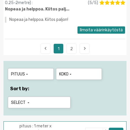
0.25-2metre
) :
(
5
/
5
)
Nopeaa ja helppoa. Kiitos palj...
Nopeaa ja helppoa. Kiitos paljon!
Ilmoita väärinkäytöstä


1
2
PITUUS
KOKO


Sort by:
SELECT

pituus : 1 meter x