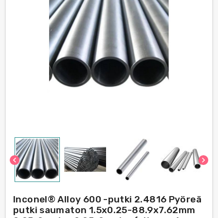
chevron_left
chevron_right
Inconel® Alloy 600 -putki 2.4816 Pyöreä
putki saumaton 1.5x0.25-88.9х7.62mm