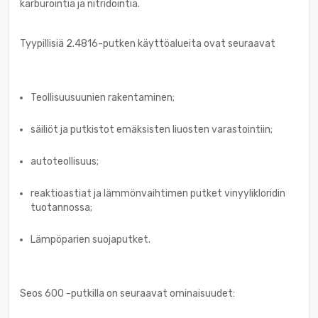
karburointia ja nitridointia.
Tyypillisiä 2.4816-putken käyttöalueita ovat seuraavat
Teollisuusuunien rakentaminen;
säiliöt ja putkistot emäksisten liuosten varastointiin;
autoteollisuus;
reaktioastiat ja lämmönvaihtimen putket vinyylikloridin
tuotannossa;
Lämpöparien suojaputket.
Seos 600 -putkilla on seuraavat ominaisuudet: