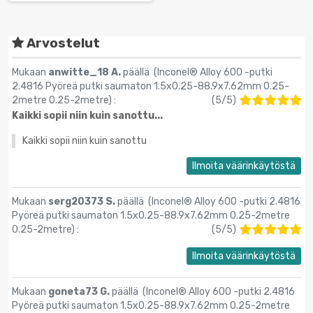
Arvostelut
Mukaan
anwitte_18 A.
päällä (
Inconel® Alloy 600 -putki
2.4816 Pyöreä putki saumaton 1.5x0.25-88.9х7.62mm 0.25-
2metre 0.25-2metre
) :
(
5
/
5
)
Kaikki sopii niin kuin sanottu...
Kaikki sopii niin kuin sanottu
Ilmoita väärinkäytöstä
Mukaan
serg20373 S.
päällä (
Inconel® Alloy 600 -putki 2.4816
Pyöreä putki saumaton 1.5x0.25-88.9х7.62mm 0.25-2metre
0.25-2metre
) :
(
5
/
5
)
Ilmoita väärinkäytöstä
Mukaan
goneta73 G.
päällä (
Inconel® Alloy 600 -putki 2.4816
Pyöreä putki saumaton 1.5x0.25-88.9х7.62mm 0.25-2metre