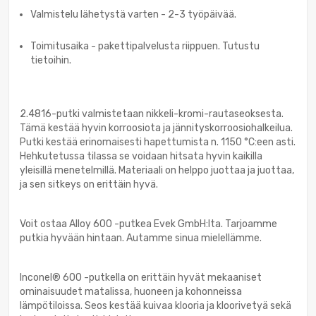
Valmistelu lähetystä varten - 2-3 työpäivää.
Toimitusaika - pakettipalvelusta riippuen. Tutustu
tietoihin.
2.4816-putki valmistetaan nikkeli-kromi-rautaseoksesta.
Tämä kestää hyvin korroosiota ja jännityskorroosiohalkeilua.
Putki kestää erinomaisesti hapettumista n. 1150 °C:een asti.
Hehkutetussa tilassa se voidaan hitsata hyvin kaikilla
yleisillä menetelmillä. Materiaali on helppo juottaa ja juottaa,
ja sen sitkeys on erittäin hyvä.
Voit ostaa Alloy 600 -putkea Evek GmbH:lta. Tarjoamme
putkia hyvään hintaan. Autamme sinua mielellämme.
Inconel® 600 -putkella on erittäin hyvät mekaaniset
ominaisuudet matalissa, huoneen ja kohonneissa
lämpötiloissa. Seos kestää kuivaa klooria ja kloorivetyä sekä