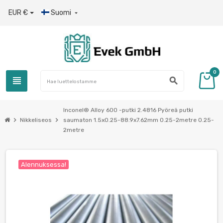
EUR €
Suomi

0
view_headline
search
Inconel® Alloy 600 -putki 2.4816 Pyöreä putki
chevron_right
chevron_right
Nikkeliseos
saumaton 1.5x0.25-88.9х7.62mm 0.25-2metre 0.25-
2metre
Alennuksessa!