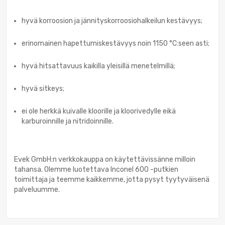
hyvä korroosion ja jännityskorroosiohalkeilun kestävyys;
erinomainen hapettumiskestävyys noin 1150 °C:seen asti;
hyvä hitsattavuus kaikilla yleisillä menetelmillä;
hyvä sitkeys;
ei ole herkkä kuivalle kloorille ja kloorivedylle eikä
karburoinnille ja nitridoinnille.
Evek GmbH:n verkkokauppa on käytettävissänne milloin
tahansa. Olemme luotettava Inconel 600 -putkien
toimittaja ja teemme kaikkemme, jotta pysyt tyytyväisenä
palveluumme.