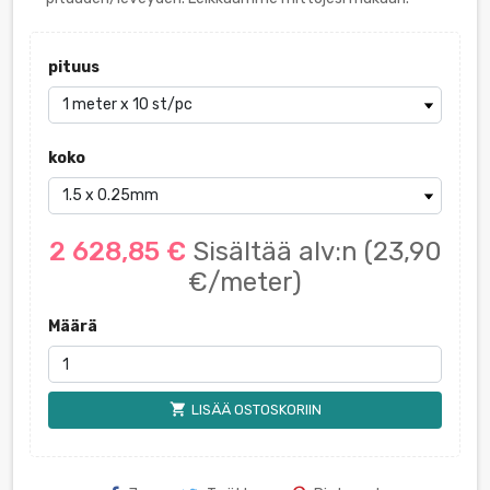
pituus
koko
2 628,85 €
Sisältää alv:n
(23,90
€/meter)
Määrä
shopping_cart
LISÄÄ OSTOSKORIIN