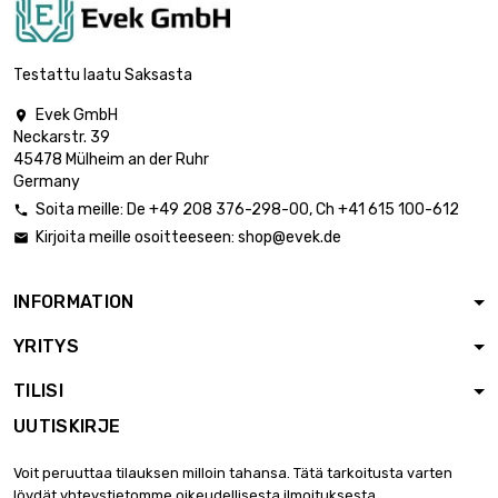
pituus : 0.05 Meter

45,82 €
halkaisija : 12mm
Testattu laatu Saksasta
Evek GmbH

Neckarstr. 39
pituus : 0.05 Meter

53,79 €
45478 Mülheim an der Ruhr
halkaisija : 13mm
Germany
Soita meille:
De
+49 208 376-298-00
, Ch
+41 615 100-612

Kirjoita meille osoitteeseen:
shop@evek.de

pituus : 0.05 Meter

81,47 €
halkaisija : 16mm
INFORMATION
YRITYS
pituus : 0.05 Meter

57,86 €
halkaisija : 20mm
TILISI
UUTISKIRJE
pituus : 0.05 Meter

154,03 €
Voit peruuttaa tilauksen milloin tahansa. Tätä tarkoitusta varten
halkaisija : 22mm
löydät yhteystietomme oikeudellisesta ilmoituksesta.