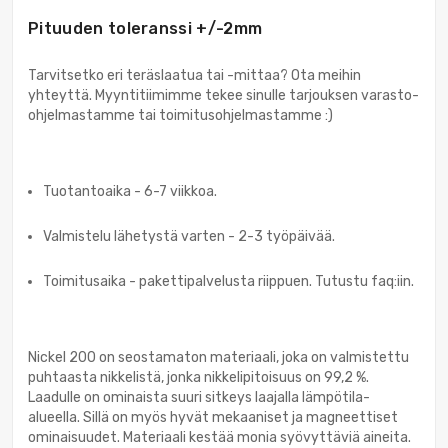
Pituuden toleranssi +/-2mm
Tarvitsetko eri teräslaatua tai -mittaa? Ota meihin
yhteyttä. Myyntitiimimme tekee sinulle tarjouksen varasto-
ohjelmastamme tai toimitusohjelmastamme :)
Tuotantoaika - 6-7 viikkoa.
Valmistelu lähetystä varten - 2-3 työpäivää.
Toimitusaika - pakettipalvelusta riippuen. Tutustu faq:iin.
Nickel 200 on seostamaton materiaali, joka on valmistettu
puhtaasta nikkelistä, jonka nikkelipitoisuus on 99,2 %.
Laadulle on ominaista suuri sitkeys laajalla lämpötila-
alueella. Sillä on myös hyvät mekaaniset ja magneettiset
ominaisuudet. Materiaali kestää monia syövyttäviä aineita.