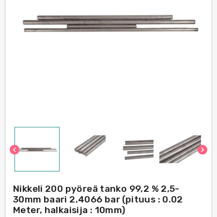
chevron_left
chevron_right
Nikkeli 200 pyöreä tanko 99,2 % 2,5-
30mm baari 2,4066 bar (pituus : 0.02
Meter, halkaisija : 10mm)