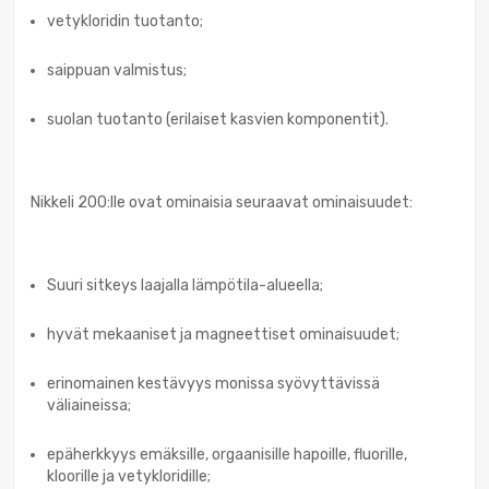
vetykloridin tuotanto;
saippuan valmistus;
suolan tuotanto (erilaiset kasvien komponentit).
Nikkeli 200:lle ovat ominaisia seuraavat ominaisuudet:
Suuri sitkeys laajalla lämpötila-alueella;
hyvät mekaaniset ja magneettiset ominaisuudet;
erinomainen kestävyys monissa syövyttävissä
väliaineissa;
epäherkkyys emäksille, orgaanisille hapoille, fluorille,
kloorille ja vetykloridille;