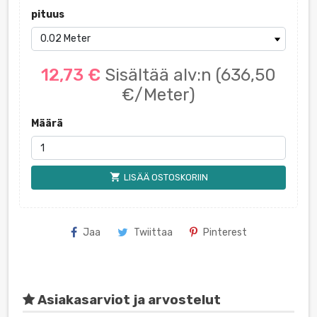
pituus
12,73 €
Sisältää alv:n
(636,50
€/Meter)
Määrä
shopping_cart
LISÄÄ OSTOSKORIIN
Jaa
Twiittaa
Pinterest
Asiakasarviot ja arvostelut