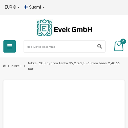
EUR €
Suomi

0
view_headline
search
Nikkeli 200 pyöreä tanko 99,2 % 2,5-30mm baari 2,4066
chevron_right
chevron_right
nikkeli
bar