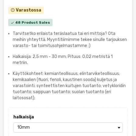
Varastossa
error_outline
48 Product Sales
check
Tarvitsetko erilaista teräslaatua tai eri mittoja? Ota
meihin yhteyttä. Myyntitiimimme tekee sinulle tarjouksen
varasto- tai toimitusohjelmastamme :)
Halkaisija: 2,5 mm - 30 mm; Pituus: 0,02 metristä 1
metriin.
Käyttökohteet: kemianteollisuus; elintarviketeollisuus;
kemikaalien (fluori, fenoli, kaustinen sooda) kuljetus ja
varastointi; synteettisten kuitujen tuotanto; vetykloridin
tuotanto; saippuan tuotanto; suolan tuotanto (eri
laitososat);
halkaisija