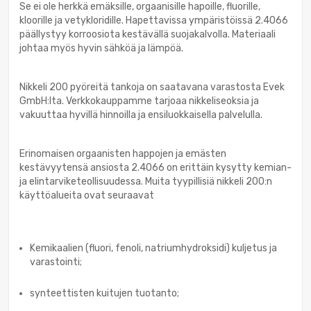
Se ei ole herkkä emäksille, orgaanisille hapoille, fluorille,
kloorille ja vetykloridille. Hapettavissa ympäristöissä 2.4066
päällystyy korroosiota kestävällä suojakalvolla. Materiaali
johtaa myös hyvin sähköä ja lämpöä.
Nikkeli 200 pyöreitä tankoja on saatavana varastosta Evek
GmbH:lta. Verkkokauppamme tarjoaa nikkeliseoksia ja
vakuuttaa hyvillä hinnoilla ja ensiluokkaisella palvelulla.
Erinomaisen orgaanisten happojen ja emästen
kestävyytensä ansiosta 2.4066 on erittäin kysytty kemian-
ja elintarviketeollisuudessa. Muita tyypillisiä nikkeli 200:n
käyttöalueita ovat seuraavat
Kemikaalien (fluori, fenoli, natriumhydroksidi) kuljetus ja
varastointi;
synteettisten kuitujen tuotanto;