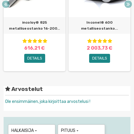
incoloy® 825
Inconel® 600
metalliseostanko 16-200...
metalliseostanko...
616,21 €
2 003,73 €
DETAILS
DETAILS
Arvostelut
Ole ensimmäinen, joka kirjoittaa arvostelusi !
HALKAISIJA
PITUUS

