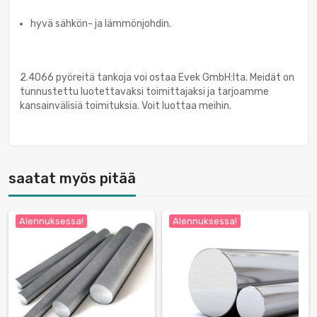
hyvä sähkön- ja lämmönjohdin.
2.4066 pyöreitä tankoja voi ostaa Evek GmbH:lta. Meidät on
tunnustettu luotettavaksi toimittajaksi ja tarjoamme
kansainvälisiä toimituksia. Voit luottaa meihin.
saatat myös pitää
Alennuksessa!
Alennuksessa!