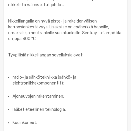
nikkelistä valmistetut johdot.
Nikkelilangalla on hyvä piste- ja rakeidenvälisen
korroosionkestävyys. Lisäksi se on epäherkkä hapoille,
emäksille ja neutraaleille suolaliuoksille. Sen käyttölämpötila
on jopa 300 °C.
Tyypillisiä nikkelilangan sovelluksia ovat:
radio- ja sähkötekniikka (sähkö- ja
elektroniikkakomponentit);
Ajoneuvojen rakentaminen;
lääketieteellinen teknologia;
Kodinkoneet;