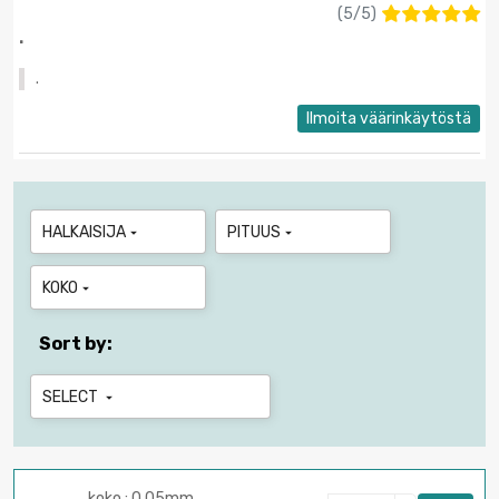
(
5
/
5
)
.
.
Ilmoita väärinkäytöstä
HALKAISIJA
PITUUS


KOKO

Sort by:
SELECT

koko : 0.05mm