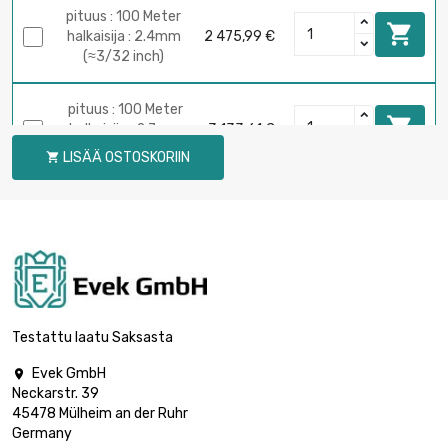
pituus : 100 Meter

halkaisija : 2.4mm
2 475,99 €
(≈3/32 inch)
pituus : 100 Meter

halkaisija : 2.7mm
3 133,61 €
(≈7/64 inch)
LISÄÄ OSTOSKORIIN

pituus : 50 Meter

halkaisija : 3mm
976,39 €
(0.1181 inch)
pituus : 100 Meter

halkaisija : 3mm
1 913,72 €
(0.1181 inch)
Testattu laatu Saksasta
Evek GmbH

pituus : 50 Meter
Neckarstr. 39
halkaisija :

2 210,81 €
45478 Mülheim an der Ruhr
3.175mm (≈1/8
Germany
inch)