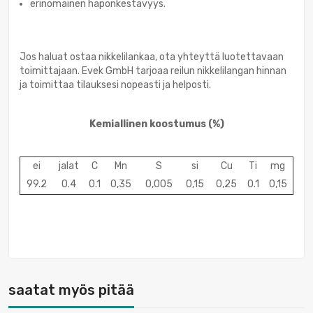
erinomainen haponkestävyys.
Jos haluat ostaa nikkelilankaa, ota yhteyttä luotettavaan
toimittajaan. Evek GmbH tarjoaa reilun nikkelilangan hinnan
ja toimittaa tilauksesi nopeasti ja helposti.
Kemiallinen koostumus
(%)
ei
jalat
C
Mn
S
si
Cu
Ti
mg
99.2
0.4
0.1
0,35
0,005
0,15
0,25
0.1
0,15
saatat myös pitää