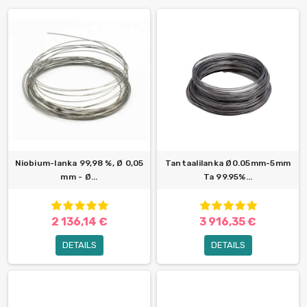
Niobium-lanka 99,98 %, Ø 0,05
Tantaalilanka Ø0.05mm-5mm
mm - Ø...
Ta 99.95%...
2 136,14 €
3 916,35 €
DETAILS
DETAILS