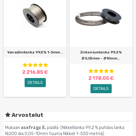
Vanadiinilanka 99,5% 1-5mm...
Zirkoniumlanka 99,2%
Ø0,05mm - Ø10mm...
2 216,85 €
2 178,05 €
DETAILS
DETAILS
Arvostelut
Mukaan
xcxfrzgz E.
päällä (
Nikkelilanka 99,2 % puhdas lanka
Ni200 dia 0,05-10mm tuuma Nikkeli 1-500 metriä
) :