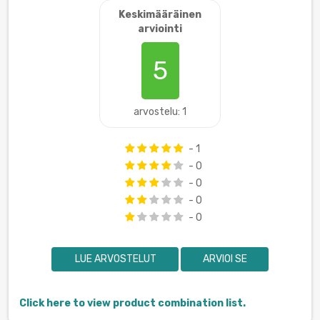
Keskimääräinen
arviointi
5
arvostelu: 1
- 1
- 0
- 0
- 0
- 0
LUE ARVOSTELUT
ARVIOI SE
Click here to view product combination list.