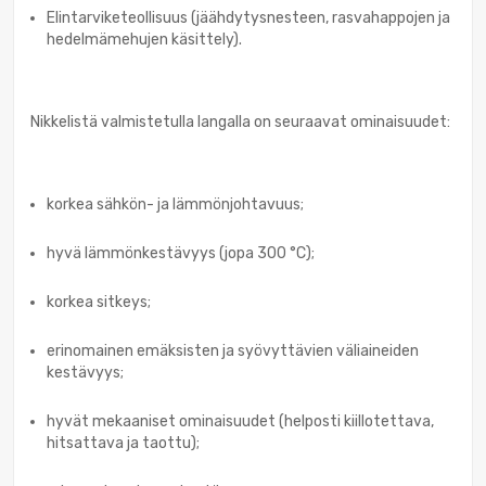
Elintarviketeollisuus (jäähdytysnesteen, rasvahappojen ja
hedelmämehujen käsittely).
Nikkelistä valmistetulla langalla on seuraavat ominaisuudet:
korkea sähkön- ja lämmönjohtavuus;
hyvä lämmönkestävyys (jopa 300 °C);
korkea sitkeys;
erinomainen emäksisten ja syövyttävien väliaineiden
kestävyys;
hyvät mekaaniset ominaisuudet (helposti kiillotettava,
hitsattava ja taottu);