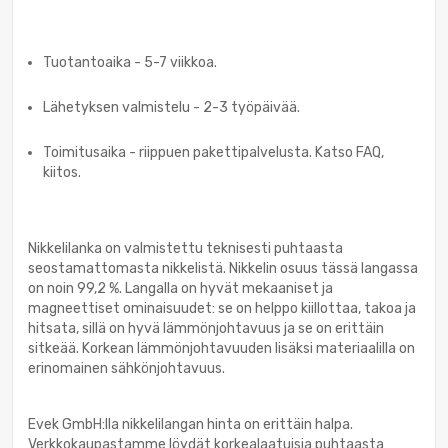
Tuotantoaika - 5-7 viikkoa.
Lähetyksen valmistelu - 2-3 työpäivää.
Toimitusaika - riippuen pakettipalvelusta. Katso FAQ,
kiitos.
Nikkelilanka on valmistettu teknisesti puhtaasta
seostamattomasta nikkelistä. Nikkelin osuus tässä langassa
on noin 99,2 %. Langalla on hyvät mekaaniset ja
magneettiset ominaisuudet: se on helppo kiillottaa, takoa ja
hitsata, sillä on hyvä lämmönjohtavuus ja se on erittäin
sitkeää. Korkean lämmönjohtavuuden lisäksi materiaalilla on
erinomainen sähkönjohtavuus.
Evek GmbH:lla nikkelilangan hinta on erittäin halpa.
Verkkokaupastamme löydät korkealaatuisia puhtaasta