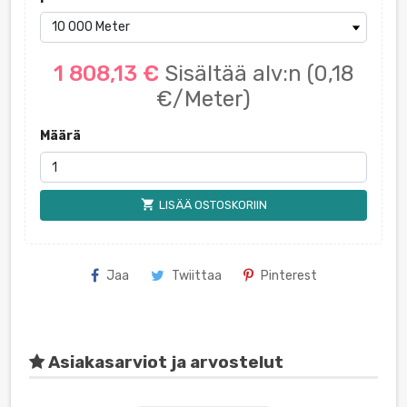
1 808,13 €
Sisältää alv:n
(0,18
€/Meter)
Määrä
shopping_cart
LISÄÄ OSTOSKORIIN
Jaa
Twiittaa
Pinterest
Asiakasarviot ja arvostelut