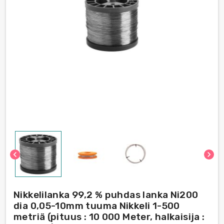
chevron_left
chevron_right
Nikkelilanka 99,2 % puhdas lanka Ni200
dia 0,05-10mm tuuma Nikkeli 1-500
metriä (pituus : 10 000 Meter, halkaisija :