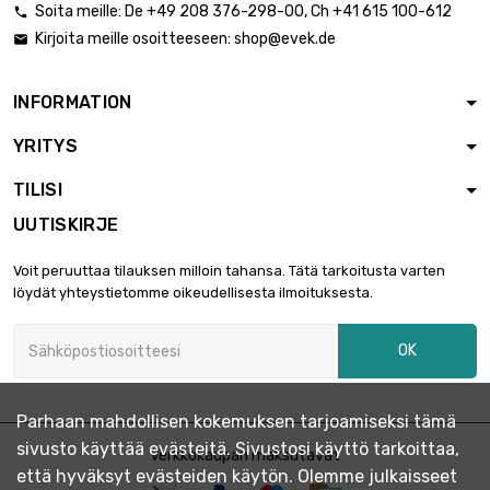
Soita meille:
De
+49 208 376-298-00
, Ch
+41 615 100-612

pituus : 100 Meter
Kirjoita meille osoitteeseen:
shop@evek.de

halkaisija :

4 333,14 €
3.175mm (≈1/8
inch)
INFORMATION
pituus : 50 Meter
YRITYS

halkaisija : 3.6mm
2 842,32 €
(≈9/16 inch)
TILISI
UUTISKIRJE
pituus : 25 Meter

halkaisija : 4mm
1 041,49 €
Voit peruuttaa tilauksen milloin tahansa. Tätä tarkoitusta varten
(≈5/32 inch)
löydät yhteystietomme oikeudellisesta ilmoituksesta.
pituus : 50 Meter
OK

halkaisija : 4mm
1 735,82 €
(≈5/32 inch)
Parhaan mahdollisen kokemuksen tarjoamiseksi tämä
pituus : 25 Meter
sivusto käyttää evästeitä. Sivustosi käyttö tarkoittaa,
Verkkokaupan maksutavat

halkaisija : 4.76mm
2 981,50 €
että hyväksyt evästeiden käytön. Olemme julkaisseet
(3/16 inch)