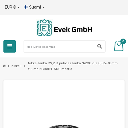
EUR €
Suomi

0
view_headline
search
Nikkelilanka 99,2 % puhdas lanka Ni200 dia 0,05-10mm
chevron_right
chevron_right
nikkeli
tuuma Nikkeli 1-500 metriä