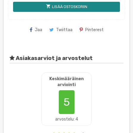
shopping_cart
LISÄÄ OSTOSKORIIN
Jaa
Twiittaa
Pinterest
Asiakasarviot ja arvostelut
Keskimääräinen
arviointi
5
arvostelu: 4