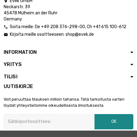
Evek GmbH

Neckarstr. 39
45478 Mülheim an der Ruhr
Germany
Soita meille:
De
+49 208 376-298-00
, Ch
+41 615 100-612

Kirjoita meille osoitteeseen:
shop@evek.de

INFORMATION
YRITYS
TILISI
UUTISKIRJE
Voit peruuttaa tilauksen milloin tahansa. Tätä tarkoitusta varten
löydät yhteystietomme oikeudellisesta ilmoituksesta.
OK