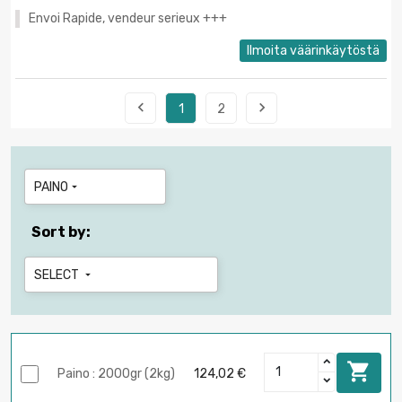
Envoi Rapide, vendeur serieux +++
Ilmoita väärinkäytöstä


1
2
PAINO

Sort by:
SELECT


Paino : 2000gr (2kg)
124,02 €