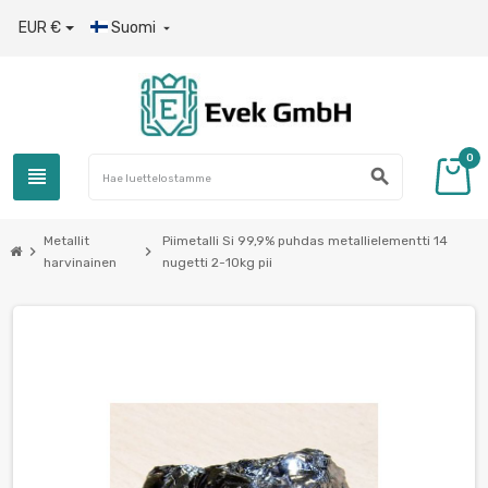
EUR €
Suomi

0
view_headline
search
Metallit
Piimetalli Si 99,9% puhdas metallielementti 14
chevron_right
chevron_right
harvinainen
nugetti 2-10kg pii