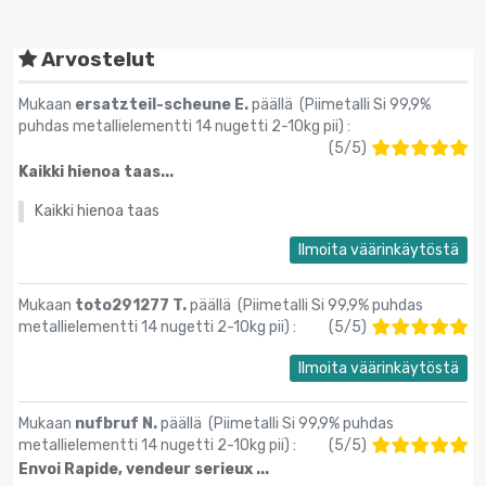
Arvostelut
Mukaan
ersatzteil-scheune E.
päällä (
Piimetalli Si 99,9%
puhdas metallielementti 14 nugetti 2-10kg pii
) :
(
5
/
5
)
Kaikki hienoa taas...
Kaikki hienoa taas
Ilmoita väärinkäytöstä
Mukaan
toto291277 T.
päällä (
Piimetalli Si 99,9% puhdas
metallielementti 14 nugetti 2-10kg pii
) :
(
5
/
5
)
Ilmoita väärinkäytöstä
Mukaan
nufbruf N.
päällä (
Piimetalli Si 99,9% puhdas
metallielementti 14 nugetti 2-10kg pii
) :
(
5
/
5
)
Envoi Rapide, vendeur serieux ...