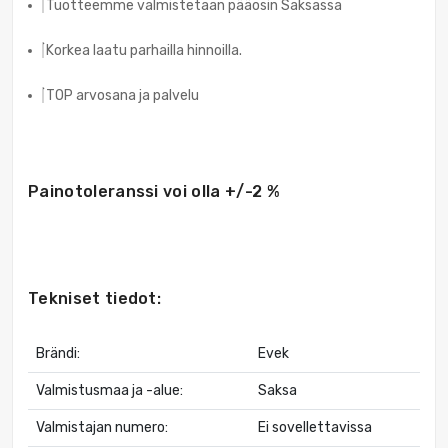
Tuotteemme valmistetaan pääosin Saksassa
Korkea laatu parhailla hinnoilla.
TOP arvosana ja palvelu
Painotoleranssi voi olla +/-2 %
Tekniset tiedot:
Brändi:
Evek
Valmistusmaa ja -alue:
Saksa
Valmistajan numero:
Ei sovellettavissa