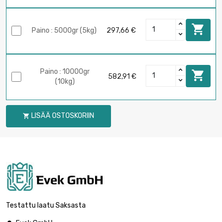

Paino : 5000gr (5kg)
297,66 €
Paino : 10000gr

582,91 €
(10kg)
LISÄÄ OSTOSKORIIN

Testattu laatu Saksasta