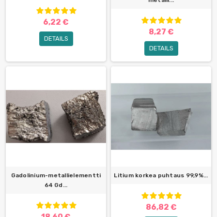
6,22 €
8,27 €
DETAILS
DETAILS
Gadolinium-metallielementti
Litium korkea puhtaus 99,9%...
64 Gd...
86,82 €
18,60 €