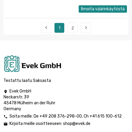
Ilmoita väärinkäytöstä


1
2
Testattu laatu Saksasta
Evek GmbH

Neckarstr. 39
45478 Mülheim an der Ruhr
Germany
Soita meille:
De
+49 208 376-298-00
, Ch
+41 615 100-612

Kirjoita meille osoitteeseen:
shop@evek.de
