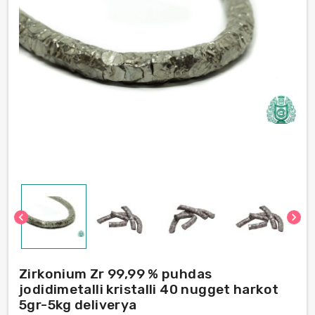
chevron_left
chevron_right
Zirkonium Zr 99,99 % puhdas
jodidimetalli kristalli 40 nugget harkot
5gr-5kg deliverya