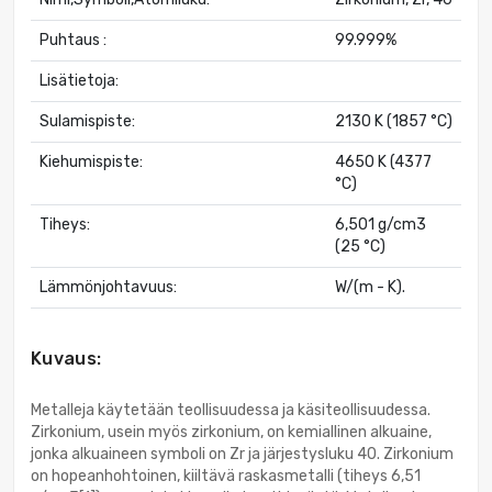
Puhtaus :
99.999%
Lisätietoja:
Sulamispiste:
2130 K (1857 °C)
Kiehumispiste:
4650 K (4377
°C)
Tiheys:
6,501 g/cm3
(25 °C)
Lämmönjohtavuus:
W/(m - K).
Kuvaus:
Metalleja käytetään teollisuudessa ja käsiteollisuudessa.
Zirkonium, usein myös zirkonium, on kemiallinen alkuaine,
jonka alkuaineen symboli on Zr ja järjestysluku 40. Zirkonium
on hopeanhohtoinen, kiiltävä raskasmetalli (tiheys 6,51