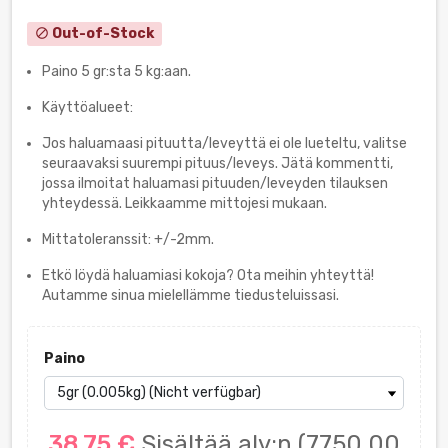
Out-of-Stock
block
Paino 5 gr:sta 5 kg:aan.
Käyttöalueet:
Jos haluamaasi pituutta/leveyttä ei ole lueteltu, valitse
seuraavaksi suurempi pituus/leveys. Jätä kommentti,
jossa ilmoitat haluamasi pituuden/leveyden tilauksen
yhteydessä. Leikkaamme mittojesi mukaan.
Mittatoleranssit: +/-2mm.
Etkö löydä haluamiasi kokoja? Ota meihin yhteyttä!
Autamme sinua mielellämme tiedusteluissasi.
Paino
38,75 €
Sisältää alv:n
(7750,00