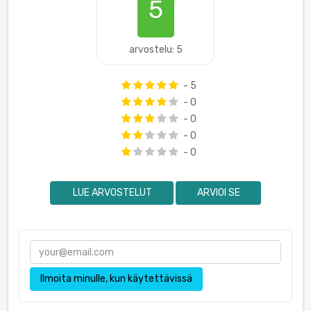
5
arvostelu: 5
- 5
- 0
- 0
- 0
- 0
LUE ARVOSTELUT
ARVIOI SE
Ilmoita minulle, kun käytettävissä