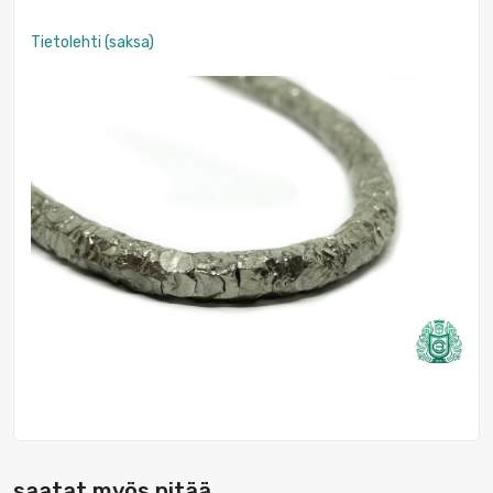
Tietolehti (saksa)
saatat myös pitää