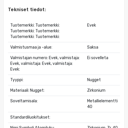
Tekniset tiedot:
Tuotemerkki: Tuotemerkki:
Evek
Tuotemerkki: Tuotemerkki:
Tuotemerkki: Tuotemerkki:
Valmistusmaa ja -alue:
Saksa
Valmistajan numero: Evek, valmistaja:
Ei sovelleta
Evek, valmistaja: Evek, valmistaja:
Evek:
Tyyppi:
Nugget
Materiaali: Nugget:
Zirkonium
Soveltamisala:
Metallielementti
40
Standardiluokitukset:
Nimi,Symboli,Atomiluku:
Zirkonium, Zr, 40