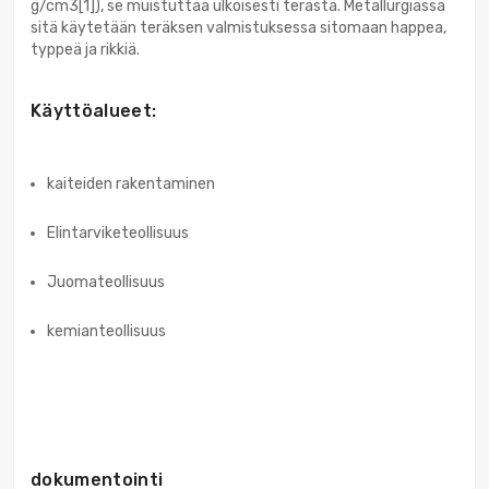
g/cm3[1]), se muistuttaa ulkoisesti terästä. Metallurgiassa
sitä käytetään teräksen valmistuksessa sitomaan happea,
typpeä ja rikkiä.
Käyttöalueet:
kaiteiden rakentaminen
Elintarviketeollisuus
Juomateollisuus
kemianteollisuus
dokumentointi