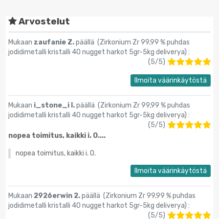
Arvostelut
Mukaan
zaufanie Z.
päällä (
Zirkonium Zr 99,99 % puhdas
jodidimetalli kristalli 40 nugget harkot 5gr-5kg deliverya
) :
(
5
/
5
)
Ilmoita väärinkäytöstä
Mukaan
i_stone_i I.
päällä (
Zirkonium Zr 99,99 % puhdas
jodidimetalli kristalli 40 nugget harkot 5gr-5kg deliverya
) :
(
5
/
5
)
nopea toimitus, kaikki i. O....
nopea toimitus, kaikki i. O.
Ilmoita väärinkäytöstä
Mukaan
2926erwin 2.
päällä (
Zirkonium Zr 99,99 % puhdas
jodidimetalli kristalli 40 nugget harkot 5gr-5kg deliverya
) :
(
5
/
5
)