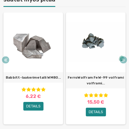
Babbitt-laakerimetalli WM80...
FerroWolfram FeW-99 volframi
volframi...
6,22 €
15,50 €
DETAILS
DETAILS