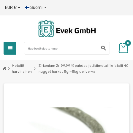
EUR €
Suomi

0
view_headline
search
Metallit
Zirkonium Zr 99,99 % puhdas jodidimetalli kristalli 40
chevron_right
chevron_right
harvinainen
nugget harkot 5gr-5kg deliverya