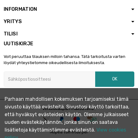
INFORMATION
YRITYS
TILISI
UUTISKIRJE
Voit peruuttaa tilauksen milloin tahansa. Tätä tarkoitusta varten
löydät yhteystietomme oikeudellisesta ilmoituksesta.
OK
Parhaan mahdollisen kokemuksen tarjoamiseksi tämä
sivusto käyttää evästeitä. Sivustosi käyttö tarkoittaa,
Verkkokaupan maksutavat
että hyväksyt evästeiden käytön. Olemme julkaisseet
uuden evästekäytännön, jonka sinun on saatava
lisätietoja käyttämistämme evästeistä.
View cookies
Nopea toimitus per
policy.