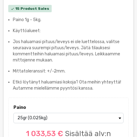
15 Product Sales
check
Paino 1g - 5kg.
Käyttöalueet:
Jos haluamasi pituus/leveys ei ole luettelossa, valitse
seuraava suurempi pituus/leveys. Jätä tilauksesi
kommentteihin haluamasi pituus/leveys. Leikkaamme
mittojenne mukaan.
Mittatoleranssit: +/-2mm.
Etkö löytänyt haluamiasi kokoja? Ota meihin yhteyttä!
Autamme mielellämme pyyntösi kanssa.
Paino
1 033,53 €
Sisältää alv:n