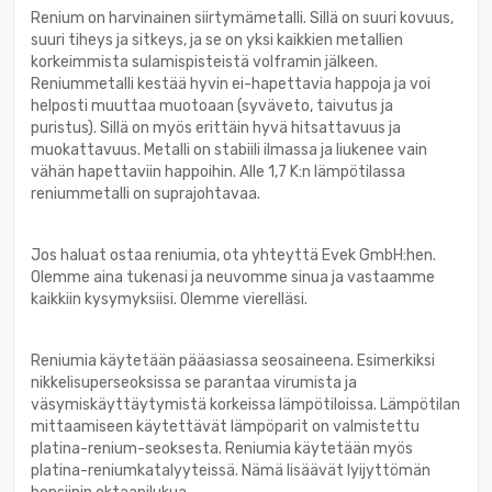
Renium on harvinainen siirtymämetalli. Sillä on suuri kovuus,
suuri tiheys ja sitkeys, ja se on yksi kaikkien metallien
korkeimmista sulamispisteistä volframin jälkeen.
Reniummetalli kestää hyvin ei-hapettavia happoja ja voi
helposti muuttaa muotoaan (syväveto, taivutus ja
puristus). Sillä on myös erittäin hyvä hitsattavuus ja
muokattavuus. Metalli on stabiili ilmassa ja liukenee vain
vähän hapettaviin happoihin. Alle 1,7 K:n lämpötilassa
reniummetalli on suprajohtavaa.
Jos haluat ostaa reniumia, ota yhteyttä Evek GmbH:hen.
Olemme aina tukenasi ja neuvomme sinua ja vastaamme
kaikkiin kysymyksiisi. Olemme vierelläsi.
Reniumia käytetään pääasiassa seosaineena. Esimerkiksi
nikkelisuperseoksissa se parantaa virumista ja
väsymiskäyttäytymistä korkeissa lämpötiloissa. Lämpötilan
mittaamiseen käytettävät lämpöparit on valmistettu
platina-renium-seoksesta. Reniumia käytetään myös
platina-reniumkatalyyteissä. Nämä lisäävät lyijyttömän