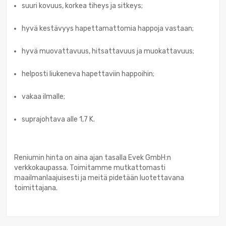
suuri kovuus, korkea tiheys ja sitkeys;
hyvä kestävyys hapettamattomia happoja vastaan;
hyvä muovattavuus, hitsattavuus ja muokattavuus;
helposti liukeneva hapettaviin happoihin;
vakaa ilmalle;
suprajohtava alle 1,7 K.
Reniumin hinta on aina ajan tasalla Evek GmbH:n
verkkokaupassa. Toimitamme mutkattomasti
maailmanlaajuisesti ja meitä pidetään luotettavana
toimittajana.