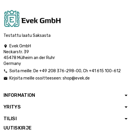

49 609,41 €
(5kg)
Testattu laatu Saksasta
Evek GmbH

Neckarstr. 39
45478 Mülheim an der Ruhr
Germany
Soita meille:
De
+49 208 376-298-00
, Ch
+41 615 100-612

Kirjoita meille osoitteeseen:
shop@evek.de

INFORMATION
YRITYS
TILISI
UUTISKIRJE