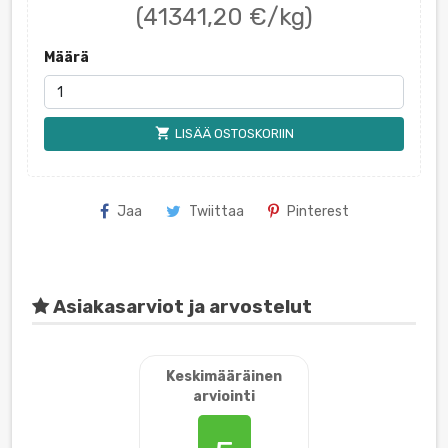
(41341,20 €/kg)
Määrä
shopping_cart
LISÄÄ OSTOSKORIIN
Jaa
Twiittaa
Pinterest
Asiakasarviot ja arvostelut
Keskimääräinen
arviointi