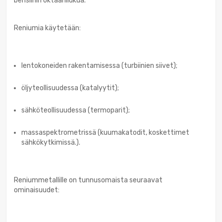
bensiinin oktaanilukua.
Reniumia käytetään:
lentokoneiden rakentamisessa (turbiinien siivet);
öljyteollisuudessa (katalyytit);
sähköteollisuudessa (termoparit);
massaspektrometrissä (kuumakatodit, koskettimet
sähkökytkimissä.).
Reniummetallille on tunnusomaista seuraavat
ominaisuudet: