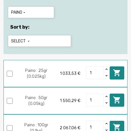
PAINO

Sort by:
SELECT

Paino : 25gr

1 033,53 €
(0.025kg)
Paino : 50gr

1 550,29 €
(0.05kg)
Paino : 100gr

2 067,06 €
(0.1kg)