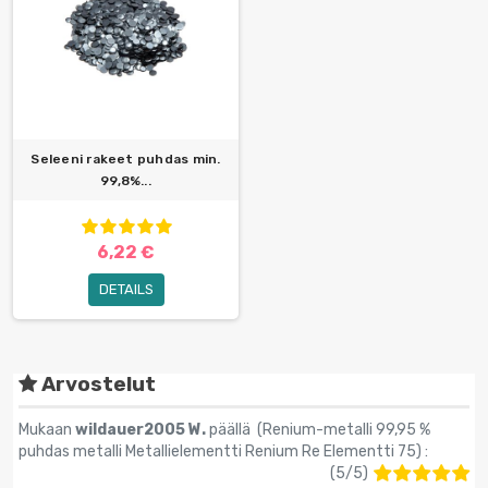
Seleeni rakeet puhdas min.
99,8%...
6,22 €
DETAILS
Arvostelut
Mukaan
wildauer2005 W.
päällä (
Renium-metalli 99,95 %
puhdas metalli Metallielementti Renium Re Elementti 75
) :
(
5
/
5
)