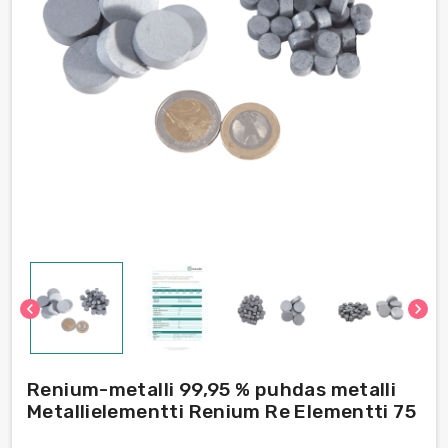
chevron_left
chevron_right
Renium-metalli 99,95 % puhdas metalli
Metallielementti Renium Re Elementti 75