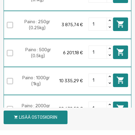
Paino : 250gr

3 875,74 €
(0.25kg)
Paino : 500gr

6 201,18 €
(0.5kg)
Paino : 1000gr

10 335,29 €
(1kg)
Paino : 2000gr

20 670,59 €
(2kg)
LISÄÄ OSTOSKORIIN

Paino : 5000gr