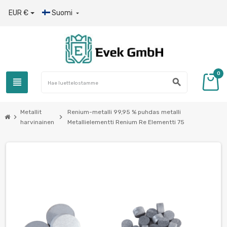
EUR €
Suomi

0
view_headline
search
Metallit
Renium-metalli 99,95 % puhdas metalli
chevron_right
chevron_right
harvinainen
Metallielementti Renium Re Elementti 75