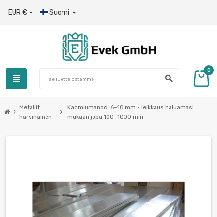
EUR €
Suomi

0
view_headline
search
Metallit
Kadmiumanodi 6–10 mm - leikkaus haluamasi
chevron_right
chevron_right
harvinainen
mukaan jopa 100–1000 mm