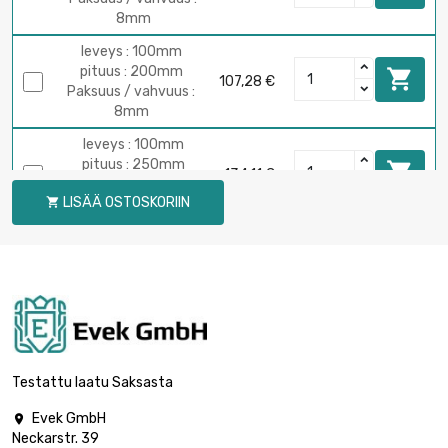
8mm
leveys : 100mm
pituus : 200mm

107,28 €
Paksuus / vahvuus :
8mm
leveys : 100mm
pituus : 250mm

134,11 €
Paksuus / vahvuus :
LISÄÄ OSTOSKORIIN

8mm
leveys : 100mm
pituus : 400mm

214,57 €
Paksuus / vahvuus :
8mm
pituus : 200mm
leveys : 200mm

214,57 €
Paksuus / vahvuus :
Testattu laatu Saksasta
8mm
Evek GmbH

leveys : 100mm
Neckarstr. 39
pituus : 100mm