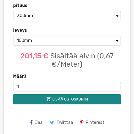
pituus
leveys
201,15 €
Sisältää alv:n
(0,67
€/Meter)
Määrä
shopping_cart
LISÄÄ OSTOSKORIIN
Jaa
Twiittaa
Pinterest