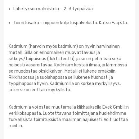
Lähetyksen valmistelu – 2–3 työpäivää.
Toimitusaika – riippuen kuljetuspalvelusta. Katso Faq:sta.
Kadmium (harvoin myös kadmium) on hyvin harvinainen
metalli. Sillä on erinomainen muovattavuus ja
sitkeys/taipuisuus (duktiliteetti), ja se on pehmeää sekä
helposti vasaroitavaa. Kadmium kestää ilmaa, ja lämmössä
se muodostaa oksidikalvon. Metalli ei liukene emäksiin.
Rikkihapossa ja suolahapossa se liukenee huonosti ja
typpihapossa hyvin. Kadmiumilla on korkea myrkyllisyys,
joten se on erittäin myrkyllistä.
Kadmiumia voi ostaa muutamalla klikkauksella Evek GmbH:n
verkkokaupasta. Luotettavana toimittajana huolehdimme
turvallisista toimituksista maailmanlaajuisesti. Voit luottaa
meihin.