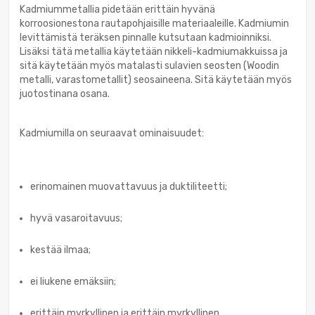
Kadmiummetallia pidetään erittäin hyvänä
korroosionestona rautapohjaisille materiaaleille. Kadmiumin
levittämistä teräksen pinnalle kutsutaan kadmioinniksi.
Lisäksi tätä metallia käytetään nikkeli-kadmiumakkuissa ja
sitä käytetään myös matalasti sulavien seosten (Woodin
metalli, varastometallit) seosaineena. Sitä käytetään myös
juotostinana osana.
Kadmiumilla on seuraavat ominaisuudet:
erinomainen muovattavuus ja duktiliteetti;
hyvä vasaroitavuus;
kestää ilmaa;
ei liukene emäksiin;
erittäin myrkyllinen ja erittäin myrkyllinen.