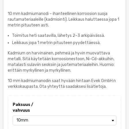
10 mm kadmiumanodi – ihanteellinen korroosion suoja
rautamateriaaleille (kadmiointi). Leikkaus haluttaessa jopa 1
metrin pituuteen asti.
Toimitus heti saatavilla, lähetys 2–3 arkipäivässä.
Leikkaus jopa 1 metrin pituuteen pyydettäessä.
Kadmium on harvinainen, pehmeä ja hyvin muovattava
metalli. Sitä käytetään korroosionestoon, Ni-Cd-akkuihin,
matalasti sulaviin seoksiin ja juotemateriaaleihin. Huomio:
erittäin myrkyllinen ja myrkyllinen.
10 mm kadmiumanodin saat hyvään hintaan Evek GmbH:n
verkkokaupasta. Ota yhteyttä saadaksesi lisätietoja.
Paksuus /
vahvuus