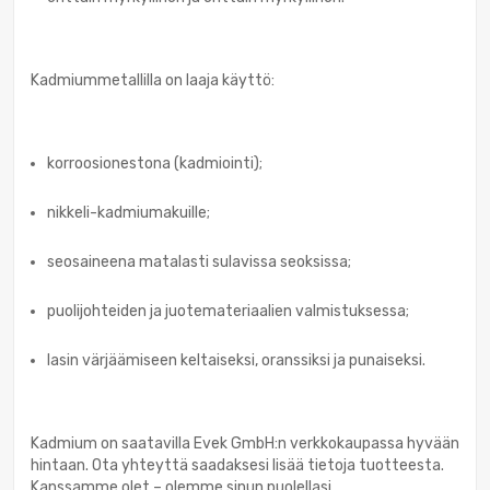
Kadmiummetallilla on laaja käyttö:
korroosionestona (kadmiointi);
nikkeli-kadmiumakuille;
seosaineena matalasti sulavissa seoksissa;
puolijohteiden ja juotemateriaalien valmistuksessa;
lasin värjäämiseen keltaiseksi, oranssiksi ja punaiseksi.
Kadmium on saatavilla Evek GmbH:n verkkokaupassa hyvään
hintaan. Ota yhteyttä saadaksesi lisää tietoja tuotteesta.
Kanssamme olet – olemme sinun puolellasi.