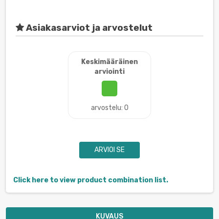
Asiakasarviot ja arvostelut
Keskimääräinen
arviointi
arvostelu: 0
ARVIOI SE
Click here to view product combination list.
KUVAUS