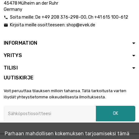

67,05 €
45478 Mülheim an der Ruhr
Paksuus / vahvuus :
Germany
10mm
Soita meille:
De
+49 208 376-298-00
, Ch
+41 615 100-612

leveys : 100mm
Kirjoita meille osoitteeseen:
shop@evek.de

pituus : 150mm

100,58 €
Paksuus / vahvuus :
10mm
INFORMATION
leveys : 100mm
YRITYS
pituus : 200mm

134,11 €
Paksuus / vahvuus :
TILISI
10mm
UUTISKIRJE
leveys : 100mm
pituus : 250mm

167,62 €
Voit peruuttaa tilauksen milloin tahansa. Tätä tarkoitusta varten
Paksuus / vahvuus :
löydät yhteystietomme oikeudellisesta ilmoituksesta.
10mm
leveys : 100mm
OK
pituus : 400mm

268,21 €
Paksuus / vahvuus :
10mm
Parhaan mahdollisen kokemuksen tarjoamiseksi tämä
leveys : 100mm