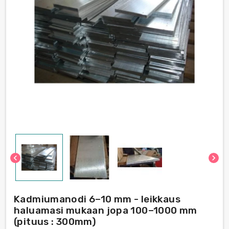
chevron_left
chevron_right
Kadmiumanodi 6–10 mm - leikkaus
haluamasi mukaan jopa 100–1000 mm
(pituus : 300mm)