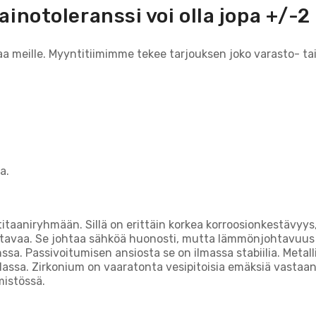
ainotoleranssi voi olla jopa +/-2
aa meille. Myyntitiimimme tekee tarjouksen joko varasto- ta
a.
 titaaniryhmään. Sillä on erittäin korkea korroosionkestävyy
itavaa. Se johtaa sähköä huonosti, mutta lämmönjohtavuus o
sa. Passivoitumisen ansiosta se on ilmassa stabiilia. Metall
ssa. Zirkonium on vaaratonta vesipitoisia emäksiä vastaan.
imistössä.