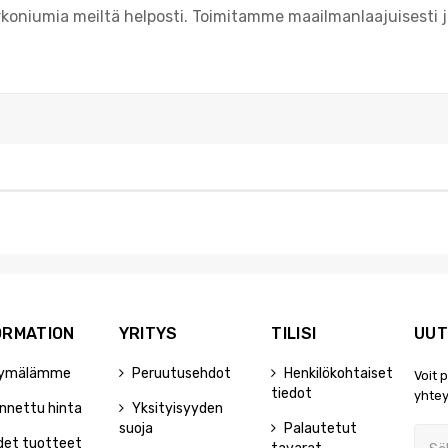
irkoniumia meiltä helposti. Toimitamme maailmanlaajuisesti 
ORMATION
YRITYS
TILISI
UUT
ymälämme
Peruutusehdot
Henkilökohtaiset
Voit 
tiedot
yhtey
nnettu hinta
Yksityisyyden
suoja
Palautetut
det tuotteet