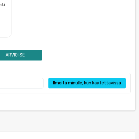
nti
ARVIOI SE
Ilmoita minulle, kun käytettävissä