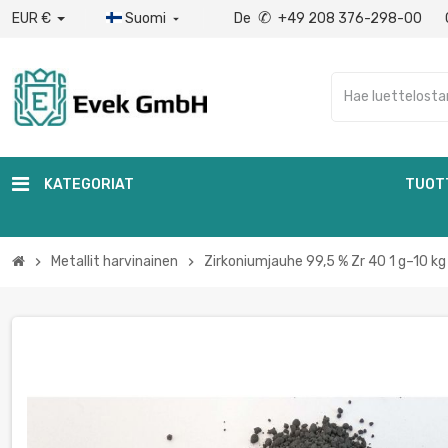
✆
EUR €
Suomi
De
+49 208 376-298-00

KATEGORIAT
TUOT
Metallit harvinainen
Zirkoniumjauhe 99,5 % Zr 40 1 g–10 kg
chevron_right
chevron_right