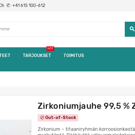
✆
Ch
+41 615 100-612
searc
HOT
TEET
TARJOUKSET
TOIMITUS
Zirkoniumjauhe 99,5 % Z
Out-of-Stock
block
Zirkonium – titaaniryhmän korroosionkestäv