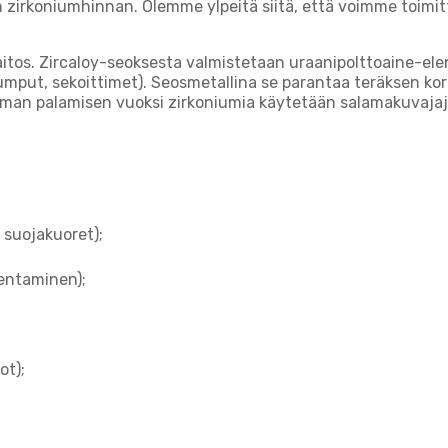
rkoniumhinnan. Olemme ylpeitä siitä, että voimme toimittaa 
itos. Zircaloy-seoksesta valmistetaan uraanipolttoaine-ele
, pumput, sekoittimet). Seosmetallina se parantaa teräksen k
man palamisen vuoksi zirkoniumia käytetään salamakuvajaja
 suojakuoret);
kentaminen);
ot);