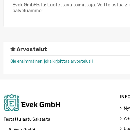
Evek GmbH:sta: Luotettava toimittaja. Voitte ostaa z
palveluamme!
Arvostelut
Ole ensimmäinen, joka kirjoittaa arvostelusi !
INF
My
Ale
Testattu laatu Saksasta
Uu
Evek GmbH