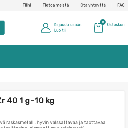
Tilini
Tietoa meistä
Ota yhteyttä
FAQ
0
Kirjaudu sisään
Ostoskori
h
Luo tili
0,00 €
r 40 1 g–10 kg
ä raskasmetalli, hyvin valssattavaa ja taottavaa,