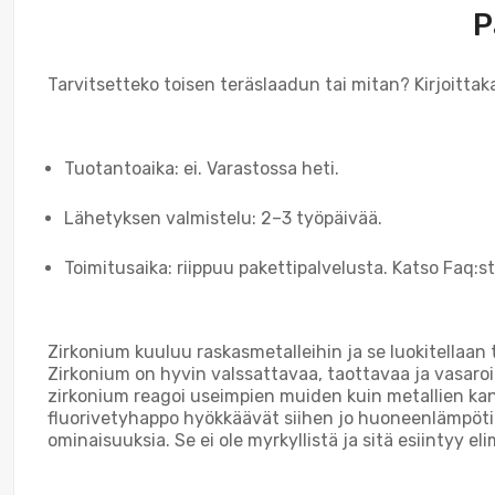
P
Tarvitsetteko toisen teräslaadun tai mitan? Kirjoittak
Tuotantoaika: ei. Varastossa heti.
Lähetyksen valmistelu: 2–3 työpäivää.
Toimitusaika: riippuu pakettipalvelusta. Katso Faq:st
Zirkonium kuuluu raskasmetalleihin ja se luokitellaan
Zirkonium on hyvin valssattavaa, taottavaa ja vasaro
zirkonium reagoi useimpien muiden kuin metallien kans
fluorivetyhappo hyökkäävät siihen jo huoneenlämpötila
ominaisuuksia. Se ei ole myrkyllistä ja sitä esiintyy el