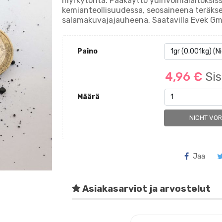
myrkytöntä. Pääkäyttö ydinvoimalaitoksiss
kemianteollisuudessa, seosaineena teräksee
salamakuvajajauheena. Saatavilla Evek Gm
Paino
4,96 €
Sis
Määrä
NICHT VO
Jaa
Asiakasarviot ja arvostelut