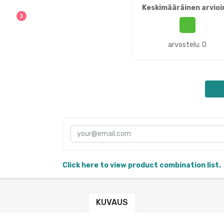
Keskimääräinen arvioi
chevron_right
arvostelu: 0
Click here to view product combination list.
KUVAUS