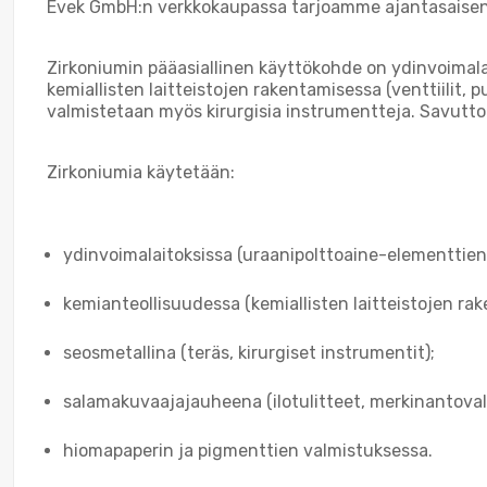
Evek GmbH:n verkkokaupassa tarjoamme ajantasaisen zi
Zirkoniumin pääasiallinen käyttökohde on ydinvoimala
kemiallisten laitteistojen rakentamisessa (venttiilit
valmistetaan myös kirurgisia instrumentteja. Savutto
Zirkoniumia käytetään:
ydinvoimalaitoksissa (uraanipolttoaine-elementtien
kemianteollisuudessa (kemiallisten laitteistojen ra
seosmetallina (teräs, kirurgiset instrumentit);
salamakuvaajajauheena (ilotulitteet, merkinantoval
hiomapaperin ja pigmenttien valmistuksessa.