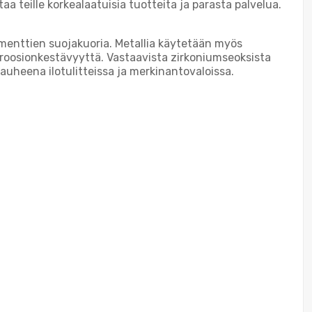
teille korkealaatuisia tuotteita ja parasta palvelua.
menttien suojakuoria. Metallia käytetään myös
orroosionkestävyyttä. Vastaavista zirkoniumseoksista
uheena ilotulitteissa ja merkinantovaloissa.