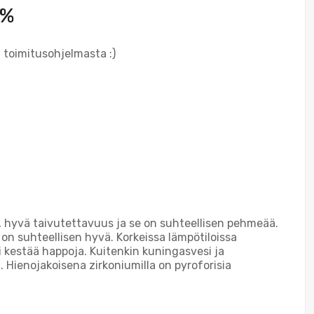
 %
i toimitusohjelmasta :)
s, hyvä taivutettavuus ja se on suhteellisen pehmeää.
n suhteellisen hyvä. Korkeissa lämpötiloissa
i kestää happoja. Kuitenkin kuningasvesi ja
 Hienojakoisena zirkoniumilla on pyroforisia