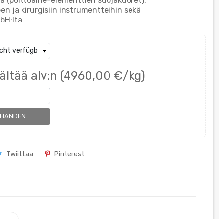
a (polttoaine-elementtien suojakuoret),
n ja kirurgisiin instrumentteihin sekä
bH:lta.
ältää alv:n
(4960,00 €/kg)
RHANDEN
Twiittaa
Pinterest