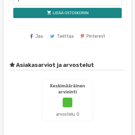
shopping_cart
LISÄÄ OSTOSKORIIN
Jaa
Twiittaa
Pinterest
Asiakasarviot ja arvostelut
Keskimääräinen
arviointi
arvostelu: 0