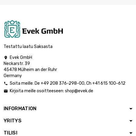
leveys : 100mm
pituus : 600mm

2 125,76 €
Paksuus / vahvuus
: 2mm
leveys : 100mm
pituus : 700mm

2 480,06 €
Paksuus /
Testattu laatu Saksasta
vahvuus : 2mm
Evek GmbH

leveys : 100mm
Neckarstr. 39
pituus : 750mm

2 657,20 €
45478 Mülheim an der Ruhr
Paksuus /
Germany
vahvuus : 2mm
Soita meille:
De
+49 208 376-298-00
, Ch
+41 615 100-612

pituus : 150mm
Kirjoita meille osoitteeseen:
shop@evek.de

leveys : 150mm

797,15 €
Paksuus / vahvuus :
2mm
INFORMATION
pituus : 200mm
YRITYS
leveys : 150mm

1 062,88 €
Paksuus / vahvuus
TILISI
: 2mm