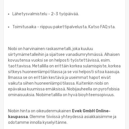
Lähetysvalmistelu - 2-3 työpäivää.
Toimitusaika - riippuu pakettipalvelusta. Katso FAQ:sta.
Niobi on harvinainen raskasmetalli, joka kuuluu
siirtymämetalleihin ja sijaitsee vanadiumryhmässä. Alhaisen
kovuutensa vuoksi se on helposti työstettävissä, esim.
taottavissa. Metallilla on erittäin korkea sulamispiste, korkea
sitkeys huoneenlämpötilassa ja se voi helposti sitoa kaasuja.
Ilmassa se on erittäin kestävä ja useimmat hapot eivät
vaikuta siihen huoneenlämpötilassa. Kuitenkin niobi on
epävakaa kuumissa emäksissä. Niobijauheella on pyrofobisia
ominaisuuksia. Niobimetallilla on hyvä bioyhteensopivuus.
Niobin hinta on oikeudenmukainen
Evek GmbH Online-
kaupassa
. Olemme tiiviissä yhteydessä asiakkaisiimme ja
odotamme innolla kyselyitänne.