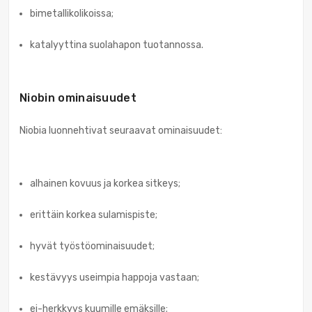
bimetallikolikoissa;
katalyyttina suolahapon tuotannossa.
Niobin ominaisuudet
Niobia luonnehtivat seuraavat ominaisuudet:
alhainen kovuus ja korkea sitkeys;
erittäin korkea sulamispiste;
hyvät työstöominaisuudet;
kestävyys useimpia happoja vastaan;
ei-herkkyys kuumille emäksille;