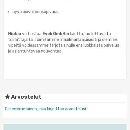
hyvä bioyhteensopivuus.
Niobia
voit ostaa
Evek GmbH:n
kautta, luotettavalta
toimittajalta. Toimitamme maailmanlaajuisesti ja olemme
ylpeitä voidessamme tarjota sinulle ensiluokkaista palvelua
ja asiantuntevaa neuvontaa.
Arvostelut
Ole ensimmäinen, joka kirjoittaa arvostelusi !