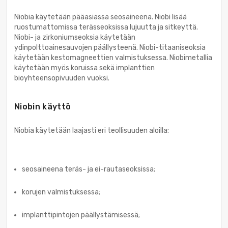
Niobia käytetään pääasiassa seosaineena. Niobi lisää
ruostumattomissa terässeoksissa lujuutta ja sitkeyttä.
Niobi- ja zirkoniumseoksia käytetään
ydinpolttoainesauvojen päällysteenä. Niobi-titaaniseoksia
käytetään kestomagneettien valmistuksessa. Niobimetallia
käytetään myös koruissa sekä implanttien
bioyhteensopivuuden vuoksi.
Niobin käyttö
Niobia käytetään laajasti eri teollisuuden aloilla:
seosaineena teräs- ja ei-rautaseoksissa;
korujen valmistuksessa;
implanttipintojen päällystämisessä;