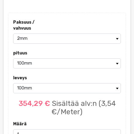
Paksuus /
vahvuus
pituus
leveys
354,29 €
Sisältää alv:n
(3,54
€/Meter)
Määrä