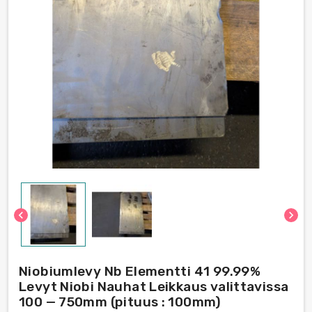
chevron_left
chevron_right
Niobiumlevy Nb Elementti 41 99.99%
Levyt Niobi Nauhat Leikkaus valittavissa
100 — 750mm (pituus : 100mm)