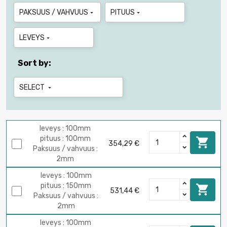
PAKSUUS / VAHVUUS
PITUUS


LEVEYS

Sort by:
SELECT

leveys : 100mm
pituus : 100mm

354,29 €
Paksuus / vahvuus :
2mm
leveys : 100mm
pituus : 150mm

531,44 €
Paksuus / vahvuus :
2mm
leveys : 100mm