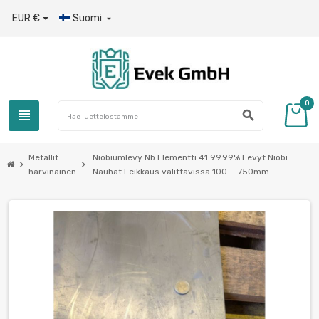
EUR €
Suomi

0
view_headline
search
Metallit
Niobiumlevy Nb Elementti 41 99.99% Levyt Niobi
chevron_right
chevron_right
harvinainen
Nauhat Leikkaus valittavissa 100 — 750mm