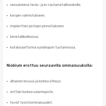
seosaineena teräs- ja ei-rautametalliseoksille;
korujen valmistukseen;
implanttien pintojen pinnoitukseen;
bimetallikolikoissa;
katalysaattorina suolahapon tuotannossa.
Niobium erottuu seuraavilla ominaisuuksilla:
alhainen kovuus ja korkea sitkeys;
erittäin korkea sulamispiste;
hyvät työstöominaisuudet;