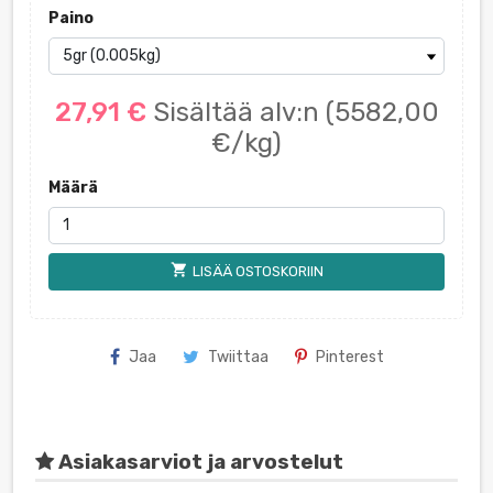
Paino
27,91 €
Sisältää alv:n
(5582,00
€/kg)
Määrä
shopping_cart
LISÄÄ OSTOSKORIIN
Jaa
Twiittaa
Pinterest
Asiakasarviot ja arvostelut