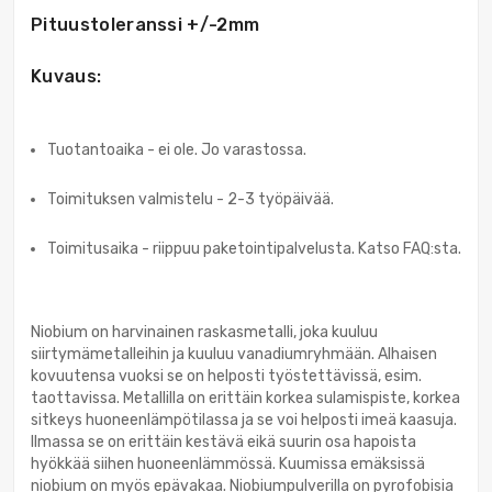
Pituustoleranssi +/-2mm
Kuvaus:
Tuotantoaika - ei ole. Jo varastossa.
Toimituksen valmistelu - 2-3 työpäivää.
Toimitusaika - riippuu paketointipalvelusta. Katso FAQ:sta.
Niobium on harvinainen raskasmetalli, joka kuuluu
siirtymämetalleihin ja kuuluu vanadiumryhmään. Alhaisen
kovuutensa vuoksi se on helposti työstettävissä, esim.
taottavissa. Metallilla on erittäin korkea sulamispiste, korkea
sitkeys huoneenlämpötilassa ja se voi helposti imeä kaasuja.
Ilmassa se on erittäin kestävä eikä suurin osa hapoista
hyökkää siihen huoneenlämmössä. Kuumissa emäksissä
niobium on myös epävakaa. Niobiumpulverilla on pyrofobisia