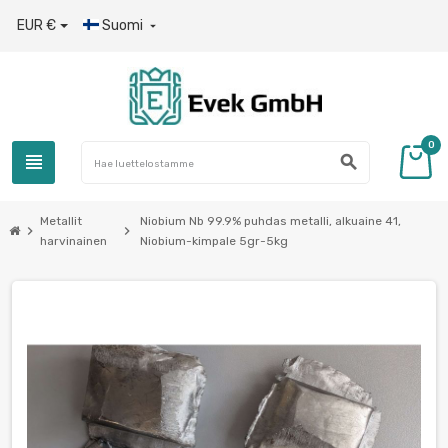
EUR €
Suomi

0
view_headline
search
Metallit
Niobium Nb 99.9% puhdas metalli, alkuaine 41,
chevron_right
chevron_right
harvinainen
Niobium-kimpale 5gr-5kg