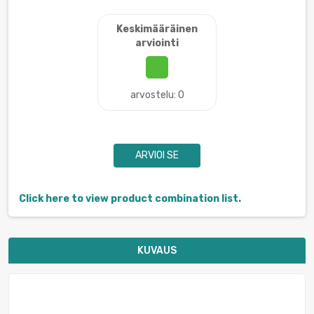
Keskimääräinen
arviointi
arvostelu: 0
ARVIOI SE
Click here to view product combination list.
KUVAUS