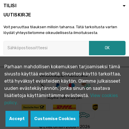
TILISI
UUTISKIRJE
Voit peruuttaa tilauksen milloin tahansa. Tätä tarkoitusta varten
löydät yhteystietomme oikeudellisesta ilmoituksesta.
OK
Parhaan mahdollisen kokemuksen tarjoamiseksi tämä
sivusto käyttää evästeitä. Sivustosi käyttö tarkoittaa,
Verkkokaupan maksutavat
että hyväksyt evästeiden käytön. Olemme julkaisseet
uuden evästekäytännön, jonka sinun on saatava
lisätietoja käyttämistämme evästeistä.
View cookies
Nopea toimitus per
policy.
Accept
Customise Cookies
© Evek GmbH 2008 - 2026