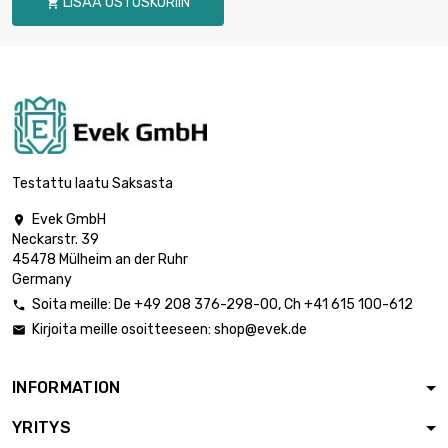
LISÄÄ OSTOSKORIIN


Paino : 1 000gr (1kg)
930,18 €
Testattu laatu Saksasta
Evek GmbH

Neckarstr. 39
45478 Mülheim an der Ruhr
Germany
Soita meille:
De
+49 208 376-298-00
, Ch
+41 615 100-612

Kirjoita meille osoitteeseen:
shop@evek.de

INFORMATION
YRITYS