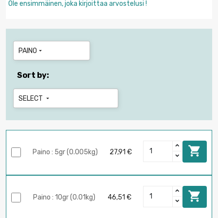
Ole ensimmäinen, joka kirjoittaa arvostelusi !
PAINO

Sort by:
SELECT


Paino : 5gr (0.005kg)
27,91 €

Paino : 10gr (0.01kg)
46,51 €