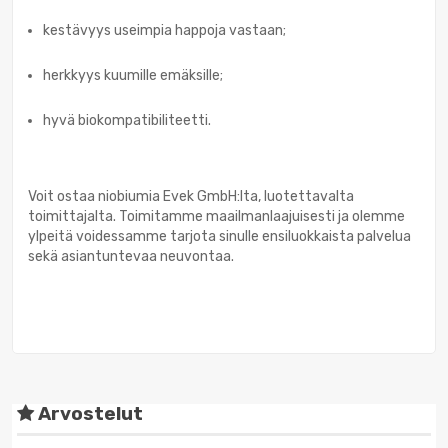
kestävyys useimpia happoja vastaan;
herkkyys kuumille emäksille;
hyvä biokompatibiliteetti.
Voit ostaa niobiumia Evek GmbH:lta, luotettavalta
toimittajalta. Toimitamme maailmanlaajuisesti ja olemme
ylpeitä voidessamme tarjota sinulle ensiluokkaista palvelua
sekä asiantuntevaa neuvontaa.
Arvostelut