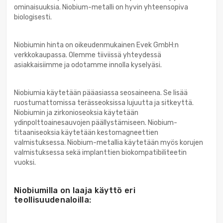
ominaisuuksia. Niobium-metalli on hyvin yhteensopiva
biologisesti.
Niobiumin hinta on oikeudenmukainen Evek GmbH:n
verkkokaupassa. Olemme tiiviissä yhteydessä
asiakkaisiimme ja odotamme innolla kyselyäsi.
Niobiumia käytetään pääasiassa seosaineena. Se lisää
ruostumattomissa terässeoksissa lujuutta ja sitkeyttä.
Niobiumin ja zirkonioseoksia käytetään
ydinpolttoainesauvojen päällystämiseen. Niobium-
titaaniseoksia käytetään kestomagneettien
valmistuksessa. Niobium-metallia käytetään myös korujen
valmistuksessa sekä implanttien biokompatibiliteetin
vuoksi.
Niobiumilla on laaja käyttö eri
teollisuudenaloilla: