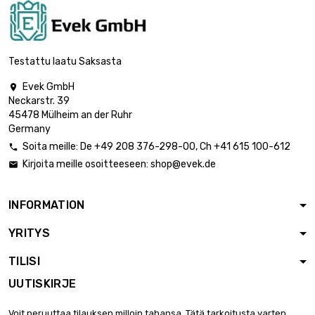
Paino : 10 000gr

1 845,88 €
(10kg)
Testattu laatu Saksasta
Evek GmbH

Neckarstr. 39
45478 Mülheim an der Ruhr
Germany
Soita meille:
De
+49 208 376-298-00
, Ch
+41 615 100-612

Kirjoita meille osoitteeseen:
shop@evek.de

INFORMATION
YRITYS
TILISI
UUTISKIRJE
Voit peruuttaa tilauksen milloin tahansa. Tätä tarkoitusta varten