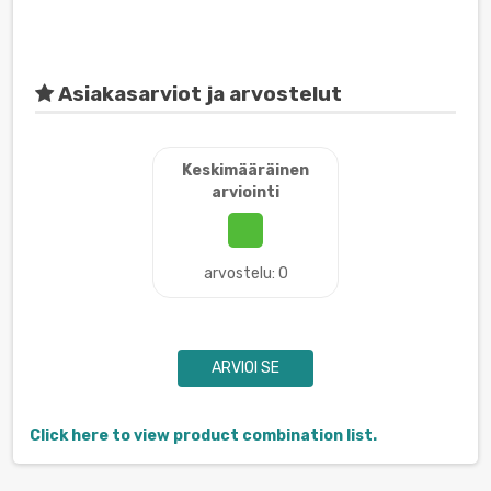
Asiakasarviot ja arvostelut
Keskimääräinen
arviointi
arvostelu: 0
ARVIOI SE
Click here to view product combination list.