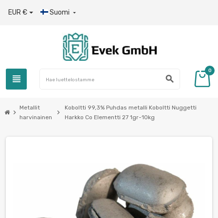
EUR €
Suomi

0
view_headline
search
Metallit
Koboltti 99,3% Puhdas metalli Koboltti Nuggetti
chevron_right
chevron_right
harvinainen
Harkko Co Elementti 27 1gr-10kg