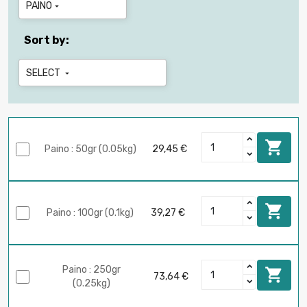
PAINO

Sort by:
SELECT


Paino : 50gr (0.05kg)
29,45 €

Paino : 100gr (0.1kg)
39,27 €
Paino : 250gr

73,64 €
(0.25kg)