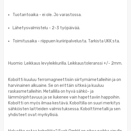
Tuotantoaika - ei ole. Jo varastossa.
Lähetysvalmistelu - 2-3 työpäivää.
Toimitusaika - riippuen kuriiripalvelusta. Tarkista UKK:sta.
Huomio: Leikkaus levyleikkurilla. Leikkaustoleranssi +/- 2mm.
Koboltti kuuluu ferromagneettisiin siirtymämetalleihin ja on
harvinainen alkuaine. Se on erittäin sitkeä ja kuuluu
raskasmetalleihin. Metallilla on hyvä sähkö- ja
lämmönjohtavuus ja se liukenee vain hapettaviin happoihin.
Koboltti on myös ilmaa kestävä. Koboltilla on suuri merkitys
sähköisten laitteiden valmistuksessa. Kobolttimetalli ja sen
yhdisteet ovat myrkyllisiä.