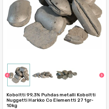
chevron_left
chevron_right
Koboltti 99,3% Puhdas metalli Koboltti
Nuggetti Harkko Co Elementti 27 1gr-
10kg