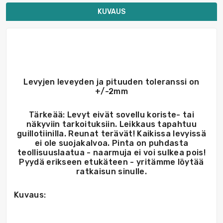
KUVAUS
Levyjen leveyden ja pituuden toleranssi on
+/-2mm
Tärkeää: Levyt eivät sovellu koriste- tai
näkyviin tarkoituksiin. Leikkaus tapahtuu
guillotiinilla. Reunat terävät! Kaikissa levyissä
ei ole suojakalvoa. Pinta on puhdasta
teollisuuslaatua - naarmuja ei voi sulkea pois!
Pyydä erikseen etukäteen - yritämme löytää
ratkaisun sinulle.
Kuvaus: