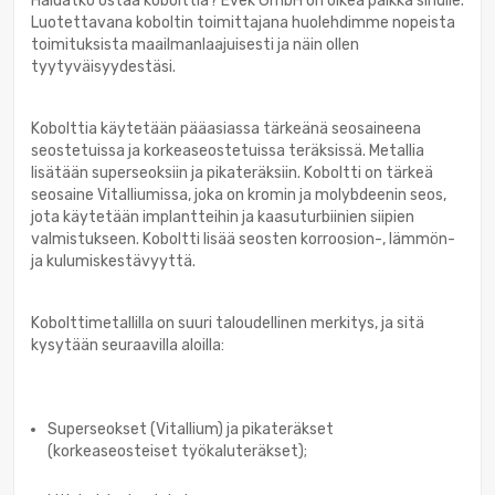
Haluatko ostaa kobolttia? Evek GmbH on oikea paikka sinulle.
Luotettavana koboltin toimittajana huolehdimme nopeista
toimituksista maailmanlaajuisesti ja näin ollen
tyytyväisyydestäsi.
Kobolttia käytetään pääasiassa tärkeänä seosaineena
seostetuissa ja korkeaseostetuissa teräksissä. Metallia
lisätään superseoksiin ja pikateräksiin. Koboltti on tärkeä
seosaine Vitalliumissa, joka on kromin ja molybdeenin seos,
jota käytetään implantteihin ja kaasuturbiinien siipien
valmistukseen. Koboltti lisää seosten korroosion-, lämmön-
ja kulumiskestävyyttä.
Kobolttimetallilla on suuri taloudellinen merkitys, ja sitä
kysytään seuraavilla aloilla:
Superseokset (Vitallium) ja pikateräkset
(korkeaseosteiset työkaluteräkset);