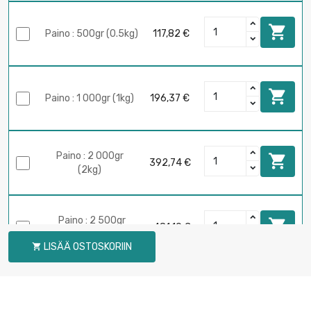

Paino : 500gr (0.5kg)
117,82 €

Paino : 1 000gr (1kg)
196,37 €
Paino : 2 000gr

392,74 €
(2kg)
Paino : 2 500gr

481,10 €
(2.5kg)
LISÄÄ OSTOSKORIIN

Paino : 5 000gr

942,58 €
(5kg)