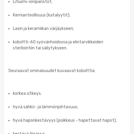
Litiuimi-ioniparistot;
Kemianteollisuus (katalyytit);
Lasin ja keramiikan värjäykseen;
koboltti-60 syövänhoidossa ja elintarvikkeiden
sterilointiin tai säilytykseen.
Seuraavat ominaisuudet kuvaavat kobolttia:
korkea sitkeys;
hyvä sähkö- ja lämmönjohtavuus;
hyvä haponkestävyys (poikkeus - hapettavat hapot);
kestävä ilmassa;