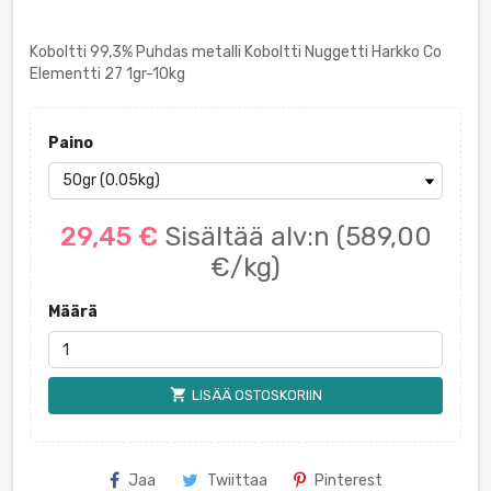
Koboltti 99,3% Puhdas metalli Koboltti Nuggetti Harkko Co
Elementti 27 1gr-10kg
Paino
29,45 €
Sisältää alv:n
(589,00
€/kg)
Määrä
shopping_cart
LISÄÄ OSTOSKORIIN
Jaa
Twiittaa
Pinterest