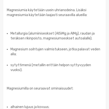
Magnesiumia käytetään usein uhrianodeina. Lisäksi
magnesiumia käytetään laajasti seuraavilla alueilla:
Metallurgia (alumiiniseokset (AlSiMg ja AlMg), raudan ja
teräksen rikinpoisto, magnesiumseokset autoalalle);
Magnesium soihtujen valmistukseen, jotka palavat veden
alla;
sytyttimenä (metallin erittäin helpon syttyvyyden
vuoksi).
Magnesiumilla on seuraavat ominaisuudet:
alhainen lujuus ja kovuus;