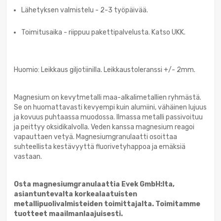
Lähetyksen valmistelu - 2-3 työpäivää.
Toimitusaika - riippuu pakettipalvelusta. Katso UKK.
Huomio: Leikkaus giljotiinilla. Leikkaustoleranssi +/- 2mm.
Magnesium on kevytmetalli maa-alkalimetallien ryhmästä.
Se on huomattavasti kevyempi kuin alumiini, vähäinen lujuus
ja kovuus puhtaassa muodossa. Ilmassa metalli passivoituu
ja peittyy oksidikalvolla. Veden kanssa magnesium reagoi
vapauttaen vetyä. Magnesiumgranulaatti osoittaa
suhteellista kestävyyttä fluorivetyhappoa ja emäksiä
vastaan.
Osta magnesiumgranulaattia Evek GmbH:lta,
asiantuntevalta korkealaatuisten
metallipuolivalmisteiden toimittajalta. Toimitamme
tuotteet maailmanlaajuisesti.