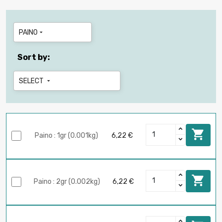
PAINO

Sort by:
SELECT


Paino : 1gr (0.001kg)
6,22 €

Paino : 2gr (0.002kg)
6,22 €