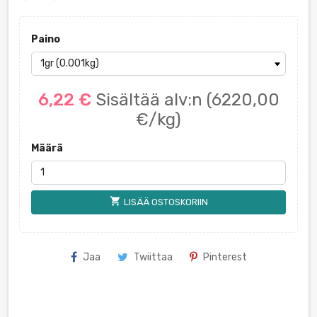
Paino
6,22 €
Sisältää alv:n
(6220,00
€/kg)
Määrä
shopping_cart
LISÄÄ OSTOSKORIIN
Jaa
Twiittaa
Pinterest