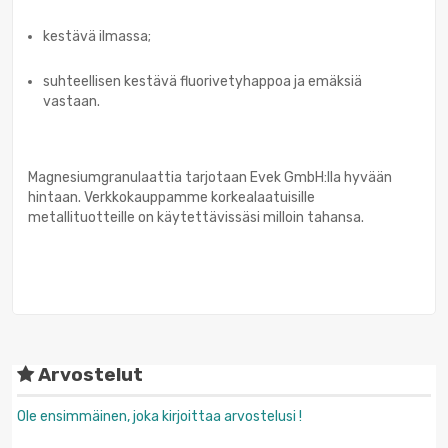
kestävä ilmassa;
suhteellisen kestävä fluorivetyhappoa ja emäksiä
vastaan.
Magnesiumgranulaattia tarjotaan Evek GmbH:lla hyvään
hintaan. Verkkokauppamme korkealaatuisille
metallituotteille on käytettävissäsi milloin tahansa.
Arvostelut
Ole ensimmäinen, joka kirjoittaa arvostelusi !