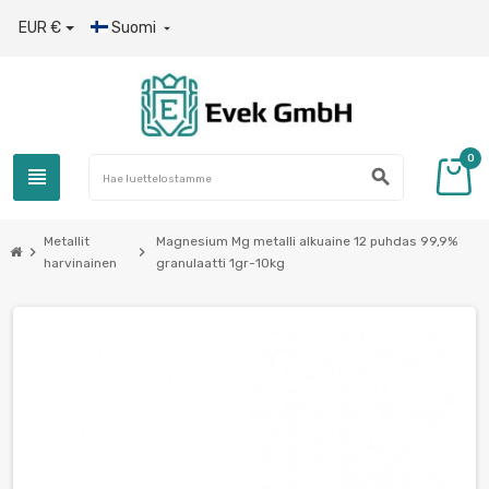
EUR €
Suomi

0
view_headline
search
Metallit
Magnesium Mg metalli alkuaine 12 puhdas 99,9%
chevron_right
chevron_right
harvinainen
granulaatti 1gr-10kg