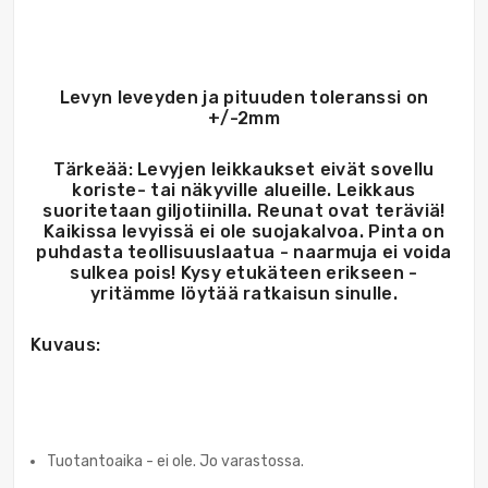
Levyn leveyden ja pituuden toleranssi on
+/-2mm
Tärkeää: Levyjen leikkaukset eivät sovellu
koriste- tai näkyville alueille. Leikkaus
suoritetaan giljotiinilla. Reunat ovat teräviä!
Kaikissa levyissä ei ole suojakalvoa. Pinta on
puhdasta teollisuuslaatua - naarmuja ei voida
sulkea pois! Kysy etukäteen erikseen -
yritämme löytää ratkaisun sinulle.
Kuvaus:
Tuotantoaika - ei ole. Jo varastossa.