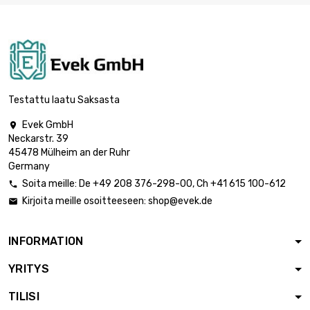
Paino : 250gr

23,26 €
(0.25kg)

Paino : 500gr (0.5kg)
37,21 €
Testattu laatu Saksasta
Evek GmbH

Neckarstr. 39

Paino : 1 000gr (1kg)
62,01 €
45478 Mülheim an der Ruhr
Germany
Soita meille:
De
+49 208 376-298-00
, Ch
+41 615 100-612

Kirjoita meille osoitteeseen:
shop@evek.de


Paino : 2 000gr (2kg)
124,02 €
INFORMATION
YRITYS
Paino : 2 500gr

151,93 €
(2.5kg)
TILISI