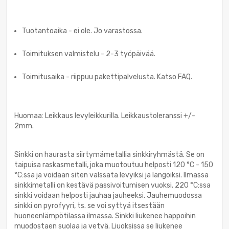
Tuotantoaika - ei ole. Jo varastossa.
Toimituksen valmistelu - 2-3 työpäivää.
Toimitusaika - riippuu pakettipalvelusta. Katso FAQ.
Huomaa: Leikkaus levyleikkurilla. Leikkaustoleranssi +/-
2mm.
Sinkki on haurasta siirtymämetallia sinkkiryhmästä. Se on
taipuisa raskasmetalli, joka muotoutuu helposti 120 °C - 150
°C:ssa ja voidaan siten valssata levyiksi ja langoiksi. Ilmassa
sinkkimetalli on kestävä passivoitumisen vuoksi. 220 °C:ssa
sinkki voidaan helposti jauhaa jauheeksi. Jauhemuodossa
sinkki on pyrofyyri, ts. se voi syttyä itsestään
huoneenlämpötilassa ilmassa. Sinkki liukenee happoihin
muodostaen suolaa ja vetyä. Liuoksissa se liukenee