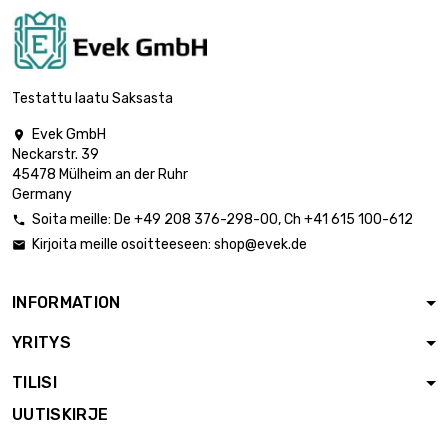
Testattu laatu Saksasta
Evek GmbH

Neckarstr. 39
45478 Mülheim an der Ruhr
Germany
Soita meille:
De
+49 208 376-298-00
, Ch
+41 615 100-612

Kirjoita meille osoitteeseen:
shop@evek.de

INFORMATION
YRITYS
TILISI
UUTISKIRJE