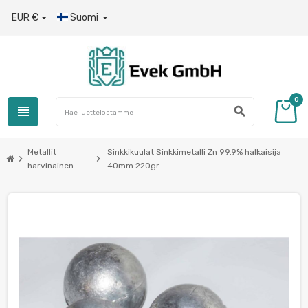
EUR €
Suomi

0
view_headline
search
Metallit
Sinkkikuulat Sinkkimetalli Zn 99.9% halkaisija
chevron_right
chevron_right
harvinainen
40mm 220gr