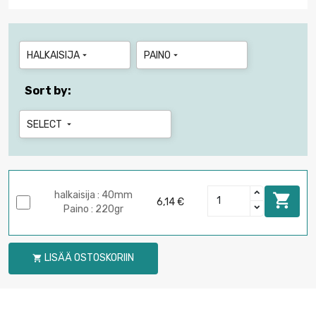
HALKAISIJA
PAINO


Sort by:
SELECT

halkaisija : 40mm

6,14 €
Paino : 220gr
LISÄÄ OSTOSKORIIN
