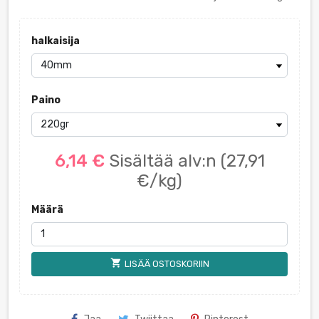
halkaisija
Paino
6,14 €
Sisältää alv:n
(27,91
€/kg)
Määrä
shopping_cart
LISÄÄ OSTOSKORIIN