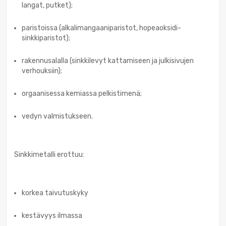
langat, putket);
paristoissa (alkalimangaaniparistot, hopeaoksidi-
sinkkiparistot);
rakennusalalla (sinkkilevyt kattamiseen ja julkisivujen
verhouksiin);
orgaanisessa kemiassa pelkistimenä;
vedyn valmistukseen.
Sinkkimetalli erottuu:
korkea taivutuskyky
kestävyys ilmassa