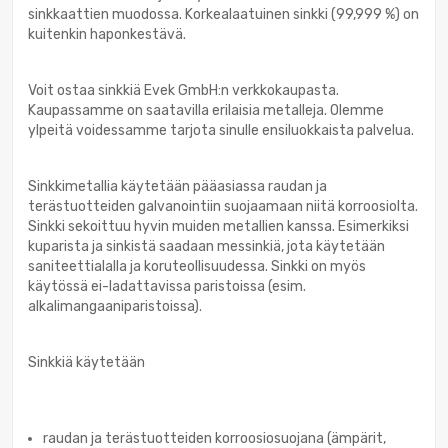
sinkkaattien muodossa. Korkealaatuinen sinkki (99,999 %) on
kuitenkin haponkestävä.
Voit ostaa sinkkiä Evek GmbH:n verkkokaupasta.
Kaupassamme on saatavilla erilaisia metalleja. Olemme
ylpeitä voidessamme tarjota sinulle ensiluokkaista palvelua.
Sinkkimetallia käytetään pääasiassa raudan ja
terästuotteiden galvanointiin suojaamaan niitä korroosiolta.
Sinkki sekoittuu hyvin muiden metallien kanssa. Esimerkiksi
kuparista ja sinkistä saadaan messinkiä, jota käytetään
saniteettialalla ja koruteollisuudessa. Sinkki on myös
käytössä ei-ladattavissa paristoissa (esim.
alkalimangaaniparistoissa).
Sinkkiä käytetään
raudan ja terästuotteiden korroosiosuojana (ämpärit,