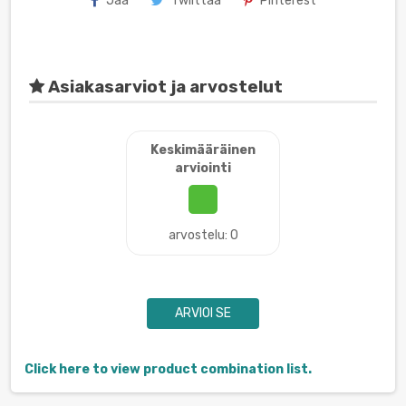
Jaa
Twiittaa
Pinterest
Asiakasarviot ja arvostelut
Keskimääräinen
arviointi
arvostelu: 0
ARVIOI SE
Click here to view product combination list.