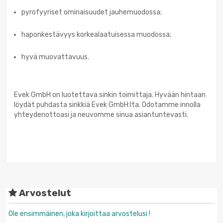
pyrofyyriset ominaisuudet jauhemuodossa;
haponkestävyys korkealaatuisessa muodossa;
hyvä muovattavuus.
Evek GmbH on luotettava sinkin toimittaja. Hyvään hintaan
löydät puhdasta sinkkiä Evek GmbH:lta. Odotamme innolla
yhteydenottoasi ja neuvomme sinua asiantuntevasti.
Arvostelut
Ole ensimmäinen, joka kirjoittaa arvostelusi !