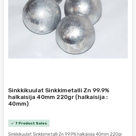
Sinkkikuulat Sinkkimetalli Zn 99.9%
halkaisija 40mm 220gr (halkaisija :
40mm)
7 Product Sales
check
Sinkkikuulat Sinkkimetalli Zn 99.9% halkaisija 40mm 220gr