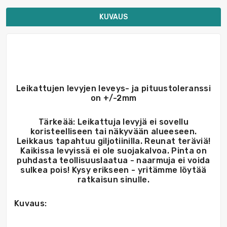
KUVAUS
Leikattujen levyjen leveys- ja pituustoleranssi
on +/-2mm
Tärkeää: Leikattuja levyjä ei sovellu
koristeelliseen tai näkyvään alueeseen.
Leikkaus tapahtuu giljotiinilla. Reunat teräviä!
Kaikissa levyissä ei ole suojakalvoa. Pinta on
puhdasta teollisuuslaatua - naarmuja ei voida
sulkea pois! Kysy erikseen - yritämme löytää
ratkaisun sinulle.
Kuvaus: