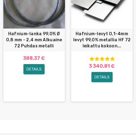
Hafnium-lanka 99,0% Ø
Hafnium-levyt 0,1-4mm
0,8 mm - 2,4 mm Alkuaine
levyt 99,0% metallia Hf 72
72 Puhdas metalli
leikattu kokoon...
388,37 €
3 340,81 €
DETAILS
DETAILS