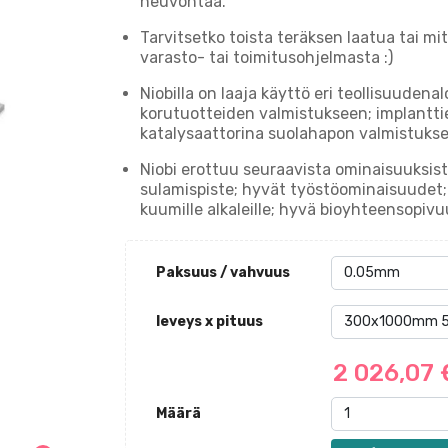
neuvontaa.
Tarvitsetko toista teräksen laatua tai mi
varasto- tai toimitusohjelmasta :)
Niobilla on laaja käyttö eri teollisuudenal
korutuotteiden valmistukseen; implanttie
katalysaattorina suolahapon valmistukse
Niobi erottuu seuraavista ominaisuuksista
sulamispiste; hyvät työstöominaisuudet
kuumille alkaleille; hyvä bioyhteensopivu
Paksuus / vahvuus
leveys x pituus
2 026,07
Määrä