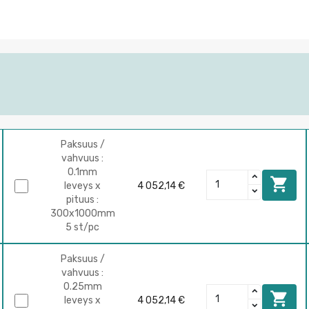
Paksuus /
vahvuus :
0.1mm

leveys x
4 052,14 €
pituus :
300x1000mm
5 st/pc
Paksuus /
vahvuus :
0.25mm

leveys x
4 052,14 €