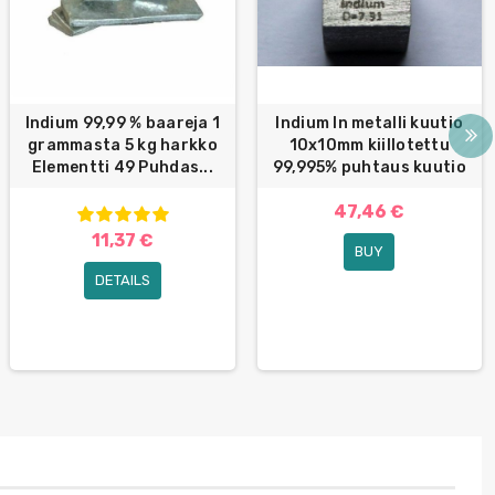
Indium 99,99 % baareja 1
Indium In metalli kuutio
grammasta 5 kg harkko
10x10mm kiillotettu
Elementti 49 Puhdas...
99,995% puhtaus kuutio
47,46 €
11,37 €
BUY
DETAILS