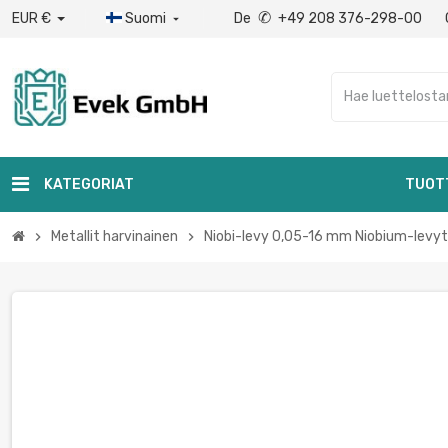
✆
EUR €
Suomi
De
+49 208 376-298-00

KATEGORIAT
TUOT
Metallit harvinainen
Niobi-levy 0,05-16 mm Niobium-levy
chevron_right
chevron_right