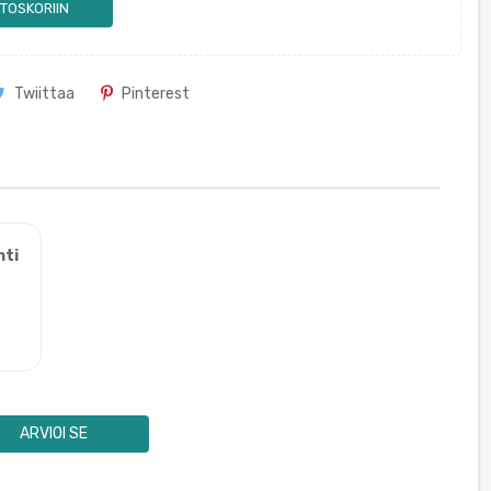
TOSKORIIN
Twiittaa
Pinterest
nti
ARVIOI SE