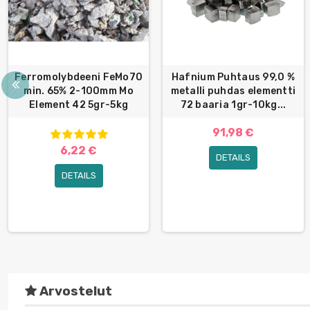
Ferromolybdeeni FeMo70
Hafnium Puhtaus 99,0 %
min. 65% 2-100mm Mo
metalli puhdas elementti
Element 42 5gr-5kg
72 baaria 1gr-10kg...
91,98 €
6,22 €
DETAILS
DETAILS
Arvostelut