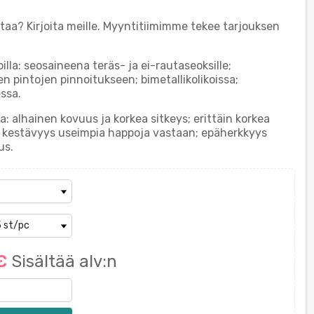
ttaa? Kirjoita meille. Myyntitiimimme tekee tarjouksen
oilla: seosaineena teräs- ja ei-rautaseoksille;
n pintojen pinnoitukseen; bimetallikolikoissa;
ssa.
: alhainen kovuus ja korkea sitkeys; erittäin korkea
; kestävyys useimpia happoja vastaan; epäherkkyys
us.
 €
Sisältää alv:n