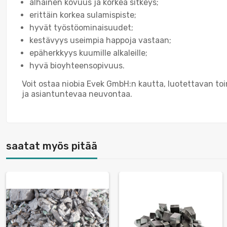
alhainen kovuus ja korkea sitkeys;
erittäin korkea sulamispiste;
hyvät työstöominaisuudet;
kestävyys useimpia happoja vastaan;
epäherkkyys kuumille alkaleille;
hyvä bioyhteensopivuus.
Voit ostaa niobia Evek GmbH:n kautta, luotettavan to
ja asiantuntevaa neuvontaa.
saatat myös pitää