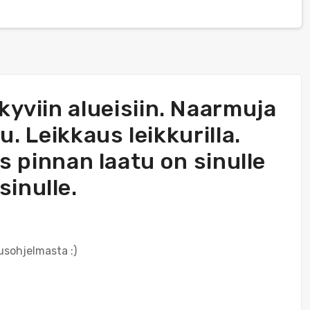
äkyviin alueisiin. Naarmuja
u. Leikkaus leikkurilla.
os pinnan laatu on sinulle
sinulle.
usohjelmasta :)