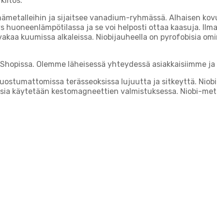
kiitos.
ymämetalleihin ja sijaitsee vanadium-ryhmässä. Alhaisen kov
keys huoneenlämpötilassa ja se voi helposti ottaa kaasuja. Il
aa kuumissa alkaleissa. Niobijauheella on pyrofobisia omin
hopissa. Olemme läheisessä yhteydessä asiakkaisiimme ja 
ruostumattomissa terässeoksissa lujuutta ja sitkeyttä. Niob
oksia käytetään kestomagneettien valmistuksessa. Niobi-me