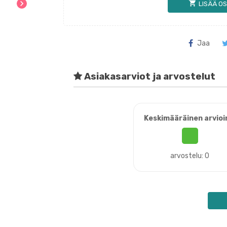
chevron_right
shopping_cart
LISÄÄ OS
Jaa
Asiakasarviot ja arvostelut
Keskimääräinen arvioi
arvostelu: 0