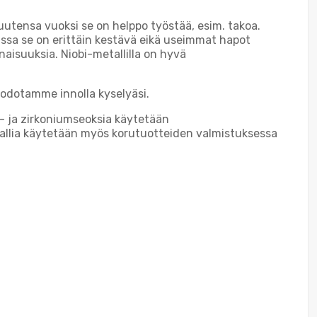
uutensa vuoksi se on helppo työstää, esim. takoa.
massa se on erittäin kestävä eikä useimmat hapot
aisuuksia. Niobi-metallilla on hyvä
odotamme innolla kyselyäsi.
i- ja zirkoniumseoksia käytetään
tallia käytetään myös korutuotteiden valmistuksessa