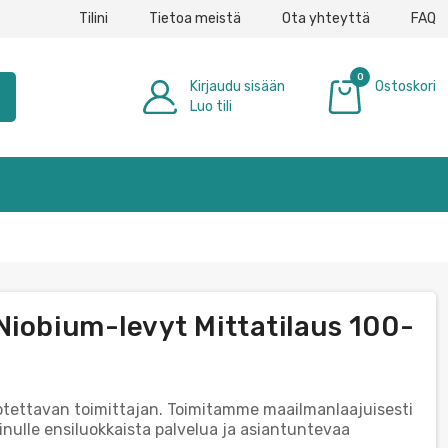
Tilini
Tietoa meistä
Ota yhteyttä
FAQ
0
Kirjaudu sisään
Ostoskori
h
Luo tili
0,00 €
Niobium-levyt Mittatilaus 100-
uotettavan toimittajan. Toimitamme maailmanlaajuisesti
nulle ensiluokkaista palvelua ja asiantuntevaa