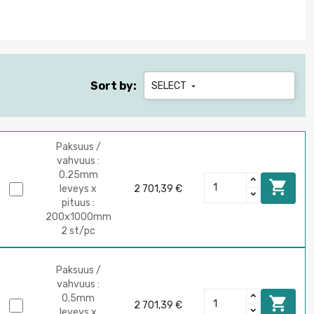
Sort by:
SELECT

Paksuus /
vahvuus :
0.25mm

leveys x
2 701,39 €
pituus :
200x1000mm
2 st/pc
Paksuus /
vahvuus :
0.5mm

2 701,39 €
leveys x