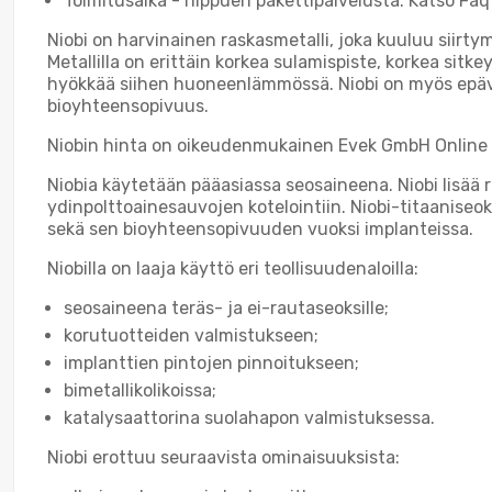
Toimitusaika - riippuen pakettipalvelusta. Katso Faq 
Niobi on harvinainen raskasmetalli, joka kuuluu siirt
Metallilla on erittäin korkea sulamispiste, korkea sit
hyökkää siihen huoneenlämmössä. Niobi on myös epävak
bioyhteensopivuus.
Niobin hinta on oikeudenmukainen Evek GmbH Online S
Niobia käytetään pääasiassa seosaineena. Niobi lisää 
ydinpolttoainesauvojen kotelointiin. Niobi-titaanise
sekä sen bioyhteensopivuuden vuoksi implanteissa.
Niobilla on laaja käyttö eri teollisuudenaloilla:
seosaineena teräs- ja ei-rautaseoksille;
korutuotteiden valmistukseen;
implanttien pintojen pinnoitukseen;
bimetallikolikoissa;
katalysaattorina suolahapon valmistuksessa.
Niobi erottuu seuraavista ominaisuuksista: