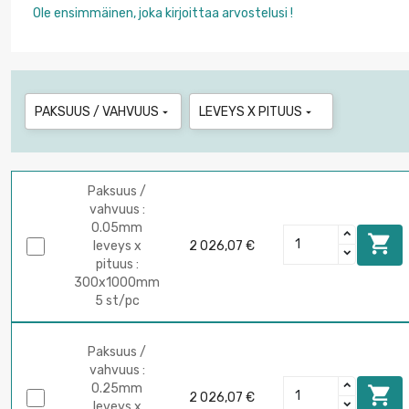
Ole ensimmäinen, joka kirjoittaa arvostelusi !
PAKSUUS / VAHVUUS
LEVEYS X PITUUS


Paksuus /
vahvuus :
0.05mm

leveys x
2 026,07 €
pituus :
300x1000mm
5 st/pc
Paksuus /
vahvuus :
0.25mm

2 026,07 €
leveys x