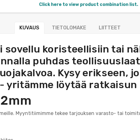
Click here to view product combination list.
KUVAUS
TIETOLOMAKE
LIITTEET
 sovellu koristeellisiin tai n
innalla puhdas teollisuuslaat
suojakalvoa. Kysy erikseen, j
- yritämme löytää ratkaisun 
/-2mm
a meille. Myyntitiimimme tekee tarjouksen varasto- tai toimit