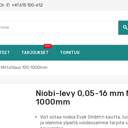
✆
Ch
+41 615 100-612
searc
HOT
TEET
TARJOUKSET
TOIMITUS
t Mittatilaus 100-1000mm
Niobi-levy 0,05-16 mm 
1000mm
Voit ostaa niobia Evek GmbH:n kautta, l
ja olemme ylpeitä voidessamme tarjota si