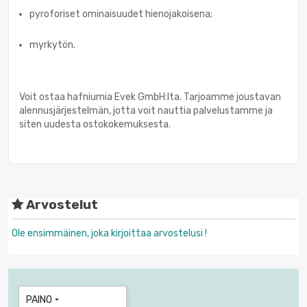
pyroforiset ominaisuudet hienojakoisena;
myrkytön.
Voit ostaa hafniumia Evek GmbH:lta. Tarjoamme joustavan
alennusjärjestelmän, jotta voit nauttia palvelustamme ja
siten uudesta ostokokemuksesta.
Arvostelut
Ole ensimmäinen, joka kirjoittaa arvostelusi !
PAINO
