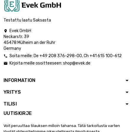
Paino : 500gr

5 519,05 €
(0.5kg)
Testattu laatu Saksasta
Evek GmbH

Neckarstr. 39
Paino : 1 000gr

9 198,41 €
45478 Mülheim an der Ruhr
(1kg)
Germany
Soita meille:
De
+49 208 376-298-00
, Ch
+41 615 100-612

Kirjoita meille osoitteeseen:
shop@evek.de

Paino : 2 000gr

18 396,82 €
(2kg)
INFORMATION
YRITYS
Paino : 2 500gr

22 536,11 €
(2.5kg)
TILISI
UUTISKIRJE
Paino : 5 000gr

44 152,38 €
Voit peruuttaa tilauksen milloin tahansa. Tätä tarkoitusta varten
(5kg)
löydät yhteystietomme oikeudellisesta ilmoituksesta.