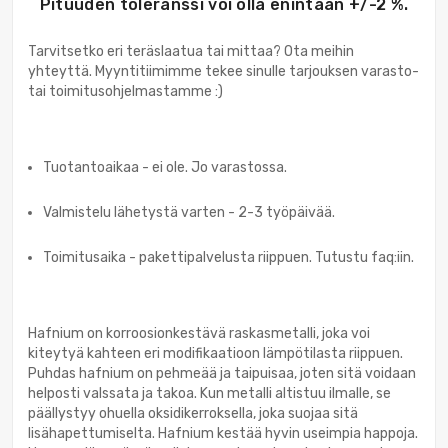
Pituuden toleranssi voi olla enintään +/-2 %.
Tarvitsetko eri teräslaatua tai mittaa? Ota meihin
yhteyttä. Myyntitiimimme tekee sinulle tarjouksen varasto-
tai toimitusohjelmastamme :)
Tuotantoaikaa - ei ole. Jo varastossa.
Valmistelu lähetystä varten - 2-3 työpäivää.
Toimitusaika - pakettipalvelusta riippuen. Tutustu faq:iin.
Hafnium on korroosionkestävä raskasmetalli, joka voi
kiteytyä kahteen eri modifikaatioon lämpötilasta riippuen.
Puhdas hafnium on pehmeää ja taipuisaa, joten sitä voidaan
helposti valssata ja takoa. Kun metalli altistuu ilmalle, se
päällystyy ohuella oksidikerroksella, joka suojaa sitä
lisähapettumiselta. Hafnium kestää hyvin useimpia happoja.