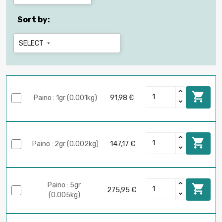
Sort by:
SELECT


Paino : 1gr (0.001kg)
91,98 €

Paino : 2gr (0.002kg)
147,17 €
Paino : 5gr

275,95 €
(0.005kg)