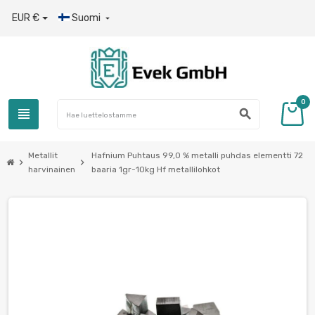
EUR €
Suomi

0
view_headline
search
Metallit
Hafnium Puhtaus 99,0 % metalli puhdas elementti 72
chevron_right
chevron_right
harvinainen
baaria 1gr-10kg Hf metallilohkot