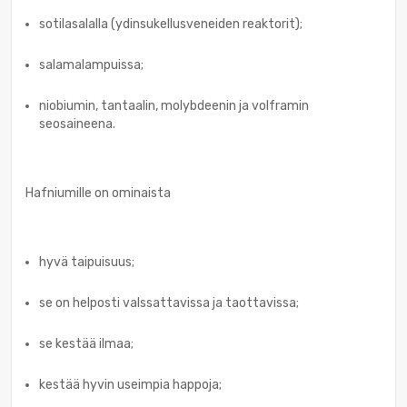
sotilasalalla (ydinsukellusveneiden reaktorit);
salamalampuissa;
niobiumin, tantaalin, molybdeenin ja volframin
seosaineena.
Hafniumille on ominaista
hyvä taipuisuus;
se on helposti valssattavissa ja taottavissa;
se kestää ilmaa;
kestää hyvin useimpia happoja;