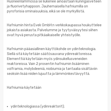
Huoneenlämmössä se liukenee ainoastaan kuningasveteen
ja fluorivetyhappoon. Jauhemaisella hafniumilla on
pyroforisia ominaisuuksia, eikä se ole myrkyllistä.
Hafniumin hinta Evek GmbH:n verkkokaupassa houkuttelee
jokaista asiakasta. Palvelumme ja tyytyväisyytesi siihen
ovat hyvä perusta pitkäaikaiselle yhteistyölle.
Hafniumin pääasiallinen käyttökohde on ydinteknologia.
Siellä sitä käytetään säätösauvana ydinreaktoreissa.
Elementtiä käytetään myös ydinsukellusveneiden
reaktoreissa. Vain 2 prosentin hafniumin lisääminen
volframia, molybdeeniä, niobiumia ja tantaalia sisältäviin
seoksiin lisää niiden lujuutta ja lämmönkestävyyttä.
Hafniumia käytetään
ydinteknologiassa (ydinreaktorit);