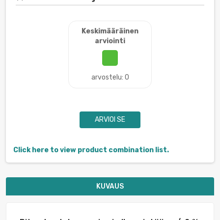
Keskimääräinen
arviointi
arvostelu: 0
ARVIOI SE
Click here to view product combination list.
KUVAUS