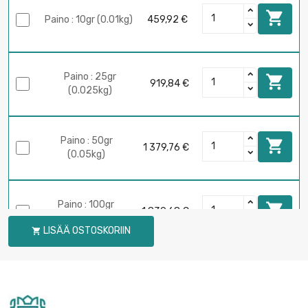

Paino : 10gr (0.01kg)
459,92 €
Paino : 25gr

919,84 €
(0.025kg)
Paino : 50gr

1 379,76 €
(0.05kg)
Paino : 100gr

1 839,68 €
(0.1kg)
LISÄÄ OSTOSKORIIN

Paino : 250gr

3 449,41 €
(0.25kg)