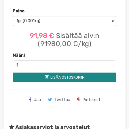
Paino
91,98 €
Sisältää alv:n
(91980,00 €/kg)
Määrä
shopping_cart
LISÄÄ OSTOSKORIIN
Jaa
Twiittaa
Pinterest
Asiakasarviot ja arvostelut