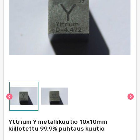
chevron_left
chevron_right
Yttrium Y metallikuutio 10x10mm
kiillotettu 99,9% puhtaus kuutio