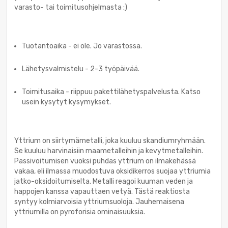
varasto- tai toimitusohjelmasta :)
Tuotantoaika - ei ole. Jo varastossa.
Lähetysvalmistelu - 2-3 työpäivää.
Toimitusaika - riippuu pakettilähetyspalvelusta. Katso
usein kysytyt kysymykset.
Yttrium on siirtymämetalli, joka kuuluu skandiumryhmään.
Se kuuluu harvinaisiin maametalleihin ja kevytmetalleihin.
Passivoitumisen vuoksi puhdas yttrium on ilmakehässä
vakaa, eli ilmassa muodostuva oksidikerros suojaa yttriumia
jatko-oksidoitumiselta. Metalli reagoi kuuman veden ja
happojen kanssa vapauttaen vetyä. Tästä reaktiosta
syntyy kolmiarvoisia yttriumsuoloja. Jauhemaisena
yttriumilla on pyroforisia ominaisuuksia.