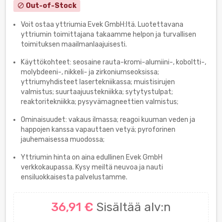
Out-of-Stock
block
Voit ostaa yttriumia Evek GmbH:ltä. Luotettavana
yttriumin toimittajana takaamme helpon ja turvallisen
toimituksen maailmanlaajuisesti.
Käyttökohteet: seosaine rauta-kromi-alumiini-, koboltti-,
molybdeeni-, nikkeli- ja zirkoniumseoksissa;
yttriumyhdisteet lasertekniikassa; muistisirujen
valmistus; suurtaajuustekniikka; sytytystulpat;
reaktoritekniikka; pysyvämagneettien valmistus;
Ominaisuudet: vakaus ilmassa; reagoi kuuman veden ja
happojen kanssa vapauttaen vetyä; pyroforinen
jauhemaisessa muodossa;
Yttriumin hinta on aina edullinen Evek GmbH
verkkokaupassa. Kysy meiltä neuvoa ja nauti
ensiluokkaisesta palvelustamme.
36,91 €
Sisältää alv:n