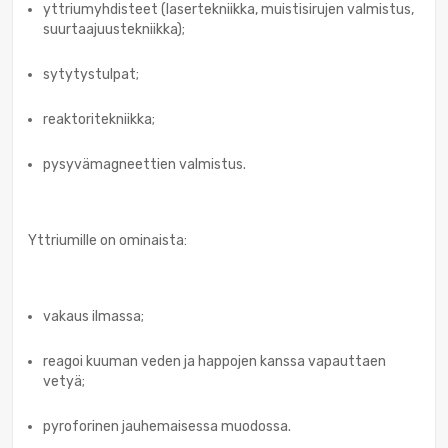
yttriumyhdisteet (lasertekniikka, muistisirujen valmistus,
suurtaajuustekniikka);
sytytystulpat;
reaktoritekniikka;
pysyvämagneettien valmistus.
Yttriumille on ominaista:
vakaus ilmassa;
reagoi kuuman veden ja happojen kanssa vapauttaen
vetyä;
pyroforinen jauhemaisessa muodossa.