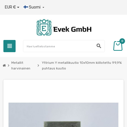
EUR €
Suomi

0
view_headline
search
Metallit
Yttrium Y metallikuutio 10x10mm kiillotettu 99,9%
chevron_right
chevron_right
harvinainen
puhtaus kuutio