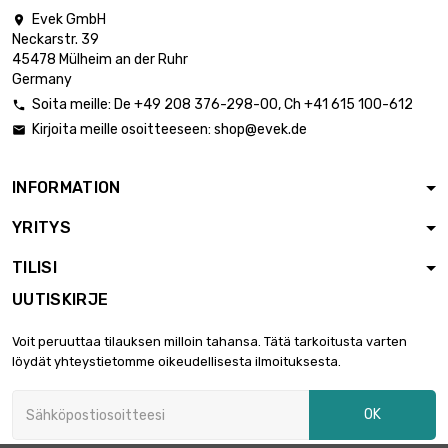
Evek GmbH

Neckarstr. 39
45478 Mülheim an der Ruhr
Germany
Soita meille:
De
+49 208 376-298-00
, Ch
+41 615 100-612

Kirjoita meille osoitteeseen:
shop@evek.de

INFORMATION
YRITYS
TILISI
UUTISKIRJE
Voit peruuttaa tilauksen milloin tahansa. Tätä tarkoitusta varten
löydät yhteystietomme oikeudellisesta ilmoituksesta.
OK