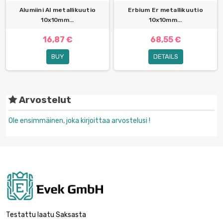
Alumiini Al metallikuutio
Erbium Er metallikuutio
10x10mm...
10x10mm...
16,87 €
68,55 €
BUY
DETAILS
Arvostelut
Ole ensimmäinen, joka kirjoittaa arvostelusi !
Testattu laatu Saksasta