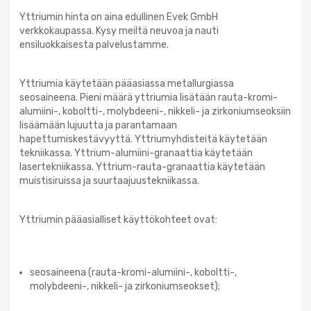
Yttriumin hinta on aina edullinen Evek GmbH
verkkokaupassa. Kysy meiltä neuvoa ja nauti
ensiluokkaisesta palvelustamme.
Yttriumia käytetään pääasiassa metallurgiassa
seosaineena. Pieni määrä yttriumia lisätään rauta-kromi-
alumiini-, koboltti-, molybdeeni-, nikkeli- ja zirkoniumseoksiin
lisäämään lujuutta ja parantamaan
hapettumiskestävyyttä. Yttriumyhdisteitä käytetään
tekniikassa. Yttrium-alumiini-granaattia käytetään
lasertekniikassa. Yttrium-rauta-granaattia käytetään
muistisiruissa ja suurtaajuustekniikassa.
Yttriumin pääasialliset käyttökohteet ovat:
seosaineena (rauta-kromi-alumiini-, koboltti-,
molybdeeni-, nikkeli- ja zirkoniumseokset);