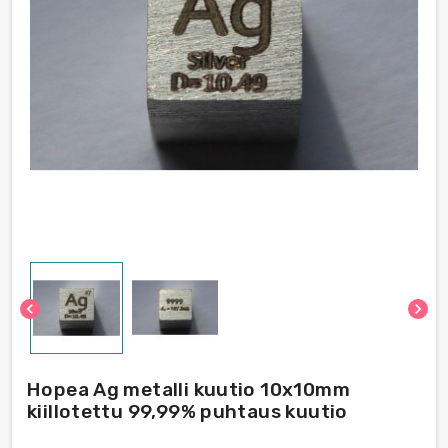
chevron_left
chevron_right
Hopea Ag metalli kuutio 10x10mm
kiillotettu 99,99% puhtaus kuutio