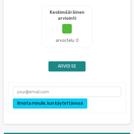
Keskimääräinen
arviointi
arvostelu: 0
ARVIOI SE
Ilmoita minulle, kun käytettävissä