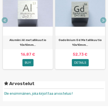
Alumiini Al metallikuutio
Gadolinium Gd Metallikuutio
10x10mm...
10x10mm...
16,87 €
52,73 €
BUY
DETAILS
Arvostelut
Ole ensimmäinen, joka kirjoittaa arvostelusi !