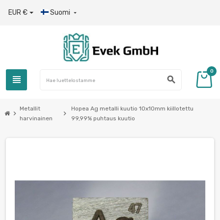
EUR €
Suomi

0
view_headline
search
Metallit
Hopea Ag metalli kuutio 10x10mm kiillotettu
chevron_right
chevron_right
harvinainen
99,99% puhtaus kuutio