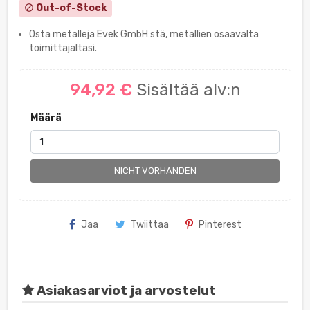
Out-of-Stock
block
Osta metalleja Evek GmbH:stä, metallien osaavalta
toimittajaltasi.
94,92 €
Sisältää alv:n
Määrä
NICHT VORHANDEN
Jaa
Twiittaa
Pinterest
Asiakasarviot ja arvostelut