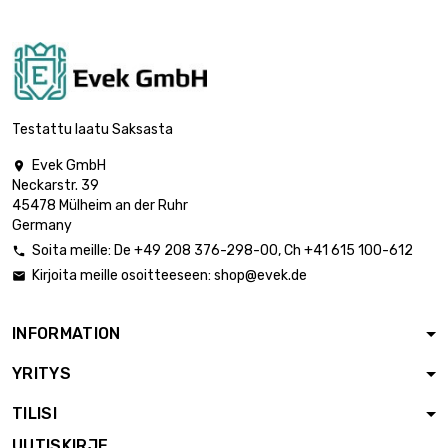
Testattu laatu Saksasta
Evek GmbH

Neckarstr. 39
45478 Mülheim an der Ruhr
Germany
Soita meille:
De
+49 208 376-298-00
, Ch
+41 615 100-612

Kirjoita meille osoitteeseen:
shop@evek.de

INFORMATION
YRITYS
TILISI
UUTISKIRJE