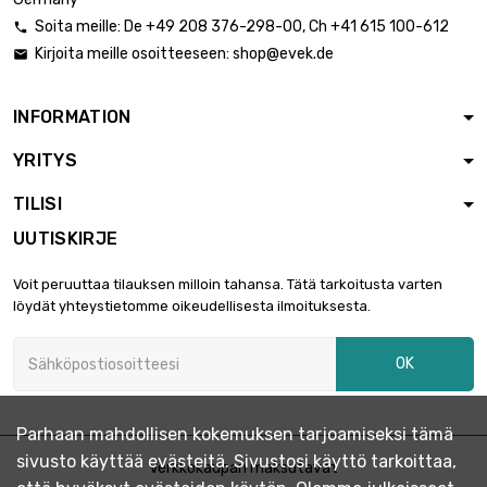
Soita meille:
De
+49 208 376-298-00
, Ch
+41 615 100-612

Kirjoita meille osoitteeseen:
shop@evek.de

INFORMATION
YRITYS
TILISI
UUTISKIRJE
Voit peruuttaa tilauksen milloin tahansa. Tätä tarkoitusta varten
löydät yhteystietomme oikeudellisesta ilmoituksesta.
OK
Parhaan mahdollisen kokemuksen tarjoamiseksi tämä
sivusto käyttää evästeitä. Sivustosi käyttö tarkoittaa,
Verkkokaupan maksutavat