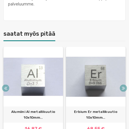
palveluumme.
saatat myös pitää
Alumiini Al metallikuutio
Erbium Er metallikuutio
10x10mm...
10x10mm...
16,87 €
68,55 €