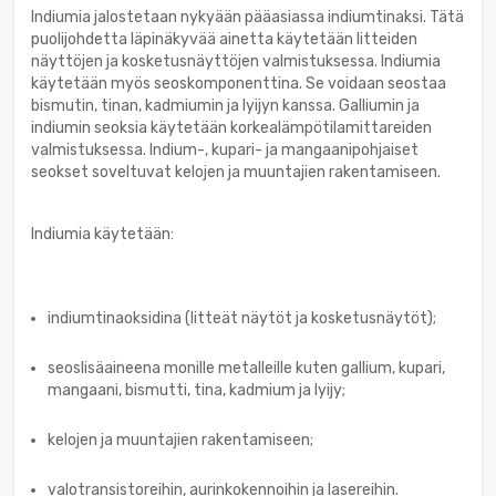
Indiumia jalostetaan nykyään pääasiassa indiumtinaksi. Tätä
puolijohdetta läpinäkyvää ainetta käytetään litteiden
näyttöjen ja kosketusnäyttöjen valmistuksessa. Indiumia
käytetään myös seoskomponenttina. Se voidaan seostaa
bismutin, tinan, kadmiumin ja lyijyn kanssa. Galliumin ja
indiumin seoksia käytetään korkealämpötilamittareiden
valmistuksessa. Indium-, kupari- ja mangaanipohjaiset
seokset soveltuvat kelojen ja muuntajien rakentamiseen.
Indiumia käytetään:
indiumtinaoksidina (litteät näytöt ja kosketusnäytöt);
seoslisäaineena monille metalleille kuten gallium, kupari,
mangaani, bismutti, tina, kadmium ja lyijy;
kelojen ja muuntajien rakentamiseen;
valotransistoreihin, aurinkokennoihin ja lasereihin.