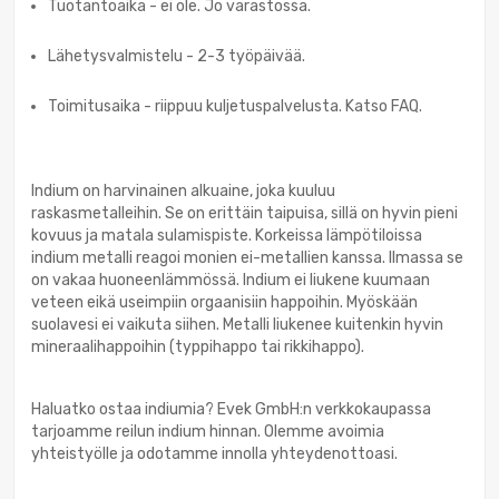
Tuotantoaika - ei ole. Jo varastossa.
Lähetysvalmistelu - 2-3 työpäivää.
Toimitusaika - riippuu kuljetuspalvelusta. Katso FAQ.
Indium on harvinainen alkuaine, joka kuuluu
raskasmetalleihin. Se on erittäin taipuisa, sillä on hyvin pieni
kovuus ja matala sulamispiste. Korkeissa lämpötiloissa
indium metalli reagoi monien ei-metallien kanssa. Ilmassa se
on vakaa huoneenlämmössä. Indium ei liukene kuumaan
veteen eikä useimpiin orgaanisiin happoihin. Myöskään
suolavesi ei vaikuta siihen. Metalli liukenee kuitenkin hyvin
mineraalihappoihin (typpihappo tai rikkihappo).
Haluatko ostaa indiumia? Evek GmbH:n verkkokaupassa
tarjoamme reilun indium hinnan. Olemme avoimia
yhteistyölle ja odotamme innolla yhteydenottoasi.