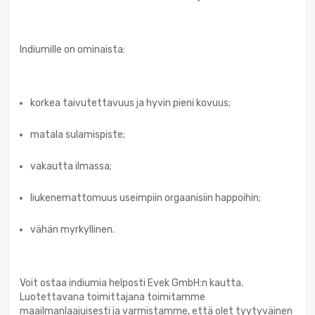
Indiumille on ominaista:
korkea taivutettavuus ja hyvin pieni kovuus;
matala sulamispiste;
vakautta ilmassa;
liukenemattomuus useimpiin orgaanisiin happoihin;
vähän myrkyllinen.
Voit ostaa indiumia helposti Evek GmbH:n kautta.
Luotettavana toimittajana toimitamme
maailmanlaajuisesti ja varmistamme, että olet tyytyväinen