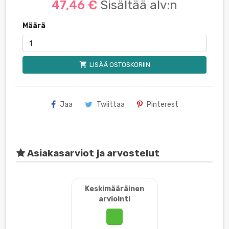
47,46 €
Sisältää alv:n
Määrä
shopping_cart
LISÄÄ OSTOSKORIIN
Jaa
Twiittaa
Pinterest
Asiakasarviot ja arvostelut
Keskimääräinen
arviointi