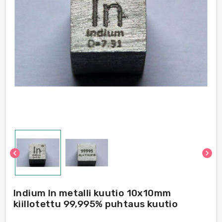
chevron_left
chevron_right
Indium In metalli kuutio 10x10mm
kiillotettu 99,995% puhtaus kuutio