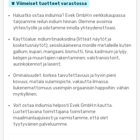
Viimeiset tuotteet varastossa
notifications_active
Haluatko ostaa indiumia? Evek GmbH:n verkkokaupassa
tarjoamme reilun indium hinnan. Olemme avoimia
yhteistyölle ja odotamme innolla yhteydenottoasi.
Käyttöalue: indiumtinaoksidina (litteät näytöt ja
kosketusnäytöt); seoslisäaineena monille metalleille kuten
gallium, kupari, mangaani, bismutti, tina, kadmium ja lyijy;
kelojen ja muuntajien rakentaminen; valotransistorit,
aurinkokennot ja laserit;
Ominaisuudet: korkea taivutettavuus ja hyvin pieni
kovuus; matala sulamispiste; vakautta ilmassa;
liukenemattomuus useimpiin orgaanisiin happoihin; vähän
myrkyllinen;
Voit ostaa indiumia helposti Evek GmbH:n kautta.
Luotettavana toimittajana toimitamme
maailmanlaajuisesti ja varmistamme, että olet
tyytyväinen palveluumme.