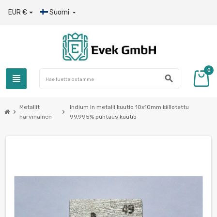
EUR €
Suomi

0
view_headline
search
Metallit
Indium In metalli kuutio 10x10mm kiillotettu
chevron_right
chevron_right
harvinainen
99,995% puhtaus kuutio